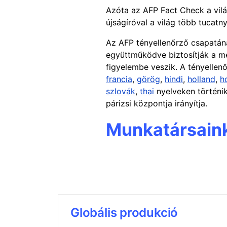
Azóta az AFP Fact Check a vilá
újságíróval a világ több tucatn
Az AFP tényellenőrző csapatának
együttműködve biztosítják a mél
figyelembe veszik. A tényellen
francia
,
görög
,
hindi
,
holland
,
h
szlovák
,
thai
nyelveken történik
párizsi központja irányítja.
Munkatársain
Globális produkció