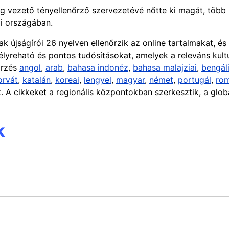
g vezető tényellenőrző szervezetévé nőtte ki magát, több 
yi országában.
 újságírói 26 nyelven ellenőrzik az online tartalmakat, és
yreható és pontos tudósításokat, amelyek a releváns kulturá
őrzés
angol
,
arab
,
bahasa indonéz
,
bahasa malajziai
,
bengál
orvát
,
katalán
,
koreai
,
lengyel
,
magyar
,
német
,
portugál
,
ro
. A cikkeket a regionális központokban szerkesztik, a glob
k