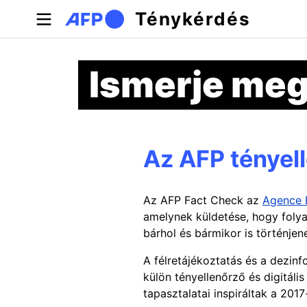
Ugrás a tartalomra
Ténykérdés
Ismerje meg
Az AFP tényell
Az AFP Fact Check az
Agence 
amelynek küldetése, hogy folya
bárhol és bármikor is történje
A félretájékoztatás és a dezin
külön tényellenőrző és digitáli
tapasztalatai inspiráltak a 201