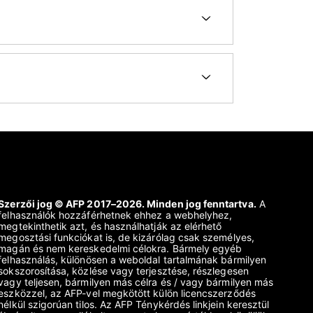
Szerzői jog © AFP 2017–2026. Minden jog fenntartva.
A
felhasználók hozzáférhetnek ehhez a webhelyhez,
megtekinthetik azt, és használhatják az elérhető
megosztási funkciókat is, de kizárólag csak személyes,
magán és nem kereskedelmi célokra. Bármely egyéb
felhasználás, különösen a weboldal tartalmának bármilyen
sokszorosítása, közlése vagy terjesztése, részlegesen
vagy teljesen, bármilyen más célra és / vagy bármilyen más
eszközzel, az AFP-vel megkötött külön licencszerződés
nélkül szigorúan tilos. Az AFP Ténykérdés linkjein keresztül