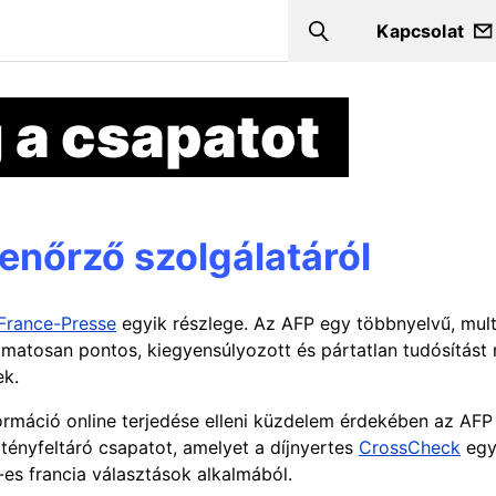
Kapcsolat
Search
 a csapatot
enőrző szolgálatáról
France-Presse
egyik részlege. Az AFP egy többnyelvű, multi
matosan pontos, kiegyensúlyozott és pártatlan tudósítást n
nek.
formáció online terjedése elleni küzdelem érdekében az AFP
s tényfeltáró csapatot, amelyet a díjnyertes
CrossCheck
egy
7-es francia választások alkalmából.