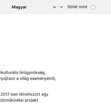
Sötét mód
kulturális hírügynökség,
yújtson a világ eseményeiről,
 2017-ben létrehozott egy
üttműködési projekt