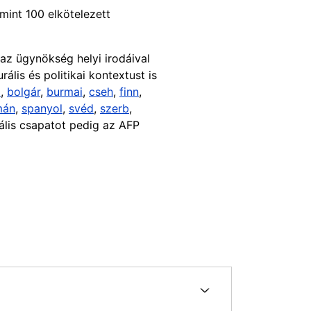
mint 100 elkötelezett
 az ügynökség helyi irodáival
lis és politikai kontextust is
i
,
bolgár
,
burmai
,
cseh
,
finn
,
mán
,
spanyol
,
svéd
,
szerb
,
ális csapatot pedig az AFP