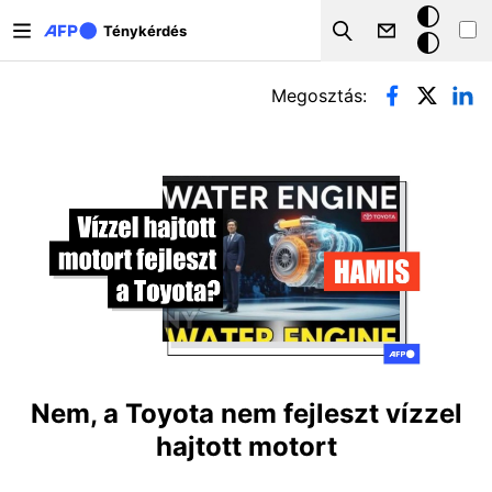
Ugrás a tartalomra
Sötét
Ténykérdés
Search
mód
Elsődleges fülek
Megosztás:
Nem, a Toyota nem fejleszt vízzel
hajtott motort