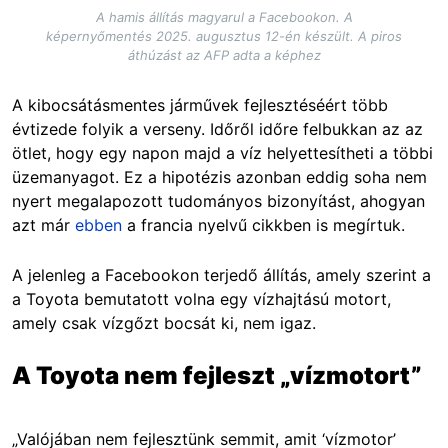
A hamis állítás magyarul a Facebookon. A
képernyőmentés 2025. augusztus 12-én készült. A piros
áthúzást az AFP adta a képhez
A kibocsátásmentes járművek fejlesztéséért több
évtizede folyik a verseny. Időről időre felbukkan az az
ötlet, hogy egy napon majd a víz helyettesítheti a többi
üzemanyagot. Ez a hipotézis azonban eddig soha nem
nyert megalapozott tudományos bizonyítást, ahogyan
azt már
ebben
a francia nyelvű cikkben is megírtuk.
A jelenleg a Facebookon terjedő állítás, amely szerint a
a Toyota bemutatott volna egy vízhajtású motort,
amely csak vízgőzt bocsát ki, nem igaz.
A Toyota nem fejleszt „vízmotort”
„Valójában nem fejlesztünk semmit, amit ‘vízmotor’