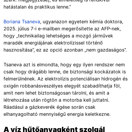
hatástalan és praktikus lenne.”
Boriana Tsaneva
, ugyanazon egyetem kémia doktora,
2025. július 7-i e-mailben megerősítette az AFP-nek,
hogy „technikailag lehetséges a mozgó járművek
maradék energiájának elektrolízissel történő
hasznosítása”, ez az opció azonban „nem gazdaságos”.
Tsaneva azt is elmondta, hogy egy ilyen rendszer nem
csak hogy drágább lenne, de biztonsági kockázatok is
felmerülnének. Az elektrolízis potenciálisan hidrogén és
oxigén robbanásveszélyes elegyét szabadíthatja föl,
amit nem lehet biztonságosan tárolni, és amit a
létrehozása után rögtön a motorba kell juttatni.
Ráadásul a gázkeverék égése során csak
elhanyagolható mennyiségű energia keletkezne.
A víz hűtőanyagként szolgál