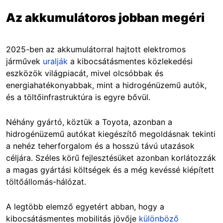
Az akkumulátoros jobban megéri
2025-ben az akkumulátorral hajtott elektromos
járművek
uralják
a kibocsátásmentes közlekedési
eszközök világpiacát, mivel olcsóbbak és
energiahatékonyabbak, mint a hidrogénüzemű autók,
és a töltőinfrastruktúra is egyre bővül.
Néhány gyártó, köztük a Toyota, azonban a
hidrogénüzemű autókat kiegészítő megoldásnak tekinti
a nehéz teherforgalom és a hosszú távú utazások
céljára. Széles körű fejlesztésüket azonban korlátozzák
a magas gyártási költségek és a még kevéssé kiépített
töltőállomás-hálózat.
A legtöbb elemző egyetért abban, hogy a
kibocsátásmentes mobilitás jövője
különböző