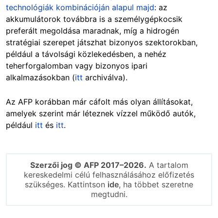
technológiák kombinációján alapul majd
: az
akkumulátorok továbbra is a személygépkocsik
preferált megoldása maradnak, míg a hidrogén
stratégiai szerepet játszhat bizonyos szektorokban,
például a távolsági közlekedésben, a nehéz
teherforgalomban vagy bizonyos ipari
alkalmazásokban (
itt
archiválva).
Az AFP korábban már cáfolt más olyan állításokat,
amelyek szerint már léteznek vízzel működő autók,
például
itt
és
itt
.
Szerzői jog © AFP 2017–2026.
A tartalom
kereskedelmi célú felhasználásához előfizetés
szükséges. Kattintson
ide
, ha többet szeretne
megtudni.