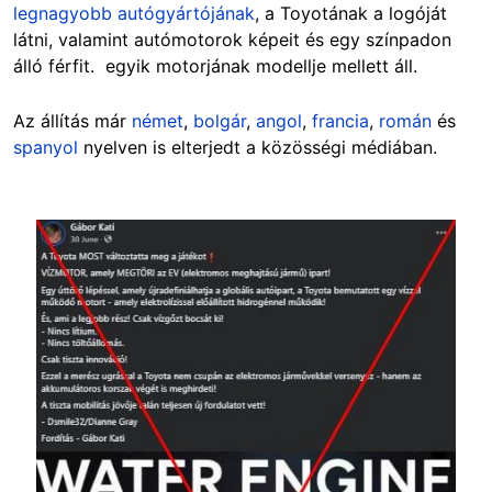
legnagyobb autógyártójának
, a Toyotának a logóját
látni, valamint autómotorok képeit és egy színpadon
álló férfit. egyik motorjának modellje mellett áll.
Az állítás már
német
,
bolgár
,
angol
,
francia
,
román
és
spanyol
nyelven is elterjedt a közösségi médiában.
Image