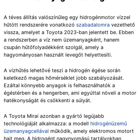
A téves állítás valószínűleg egy hidrogénmotor vízzel
hűtött rendszerére vonatkozó
szabadalomra
vezethető
vissza, amelyet a Toyota 2023-ban jelentett be. Ebben
a rendszerben a víz nem üzemanyagként, hanem
csupán hűtőfolyadékként szolgál, amely a
hagyományosan használt levegőt helyettesíti.
A vízhűtés lehetővé teszi a hidrogén égése során
keletkező magas hőmérséklet jobb szabályozását.
Ezáltal könnyebb anyagok is felhasználhatók a
égéstérben és a hengerben, ami egyúttal növeli a motor
hatékonyságát és csökkenti a súlyát.
A Toyota Mirai azonban a gyártó legújabb
technológiáját alkalmazza: a modell
hidrogénüzemű
üzemanyagcellával
működik, amely elektromos motort
hajt meg. A hidrogént nagynyomású tartályokban