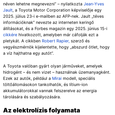
néven lehetne megnevezni” – nyilatkozta
Jean-Yves
Jault
, a Toyota Motor Corporation képviselője egy
2025. július 23-i e-mailben az AFP-nek. Jault „téves
információknak” nevezte az interneten keringő
állításokat, és a Forbes magazin egy 2025. június 15-i
cikkére
hivatkozott, amelyben már cáfolják ezt a
pletykát. A cikkben
Robert Rapier,
szerző és
vegyészmérnök kijelentette, hogy „abszurd ötlet, hogy
a víz hajthatna egy autót”.
A Toyota valóban gyárt olyan járműveket, amelyek
hidrogént – és nem vizet – használnak üzemanyagként.
Ezek az autók, például a
Mirai
modell, speciális
töltőállomásokon tankolhatók, és lítium-ion
akkumulátorokkal vannak felszerelve az energia
tárolására és szabályozására.
Az elektrolízis folyamata