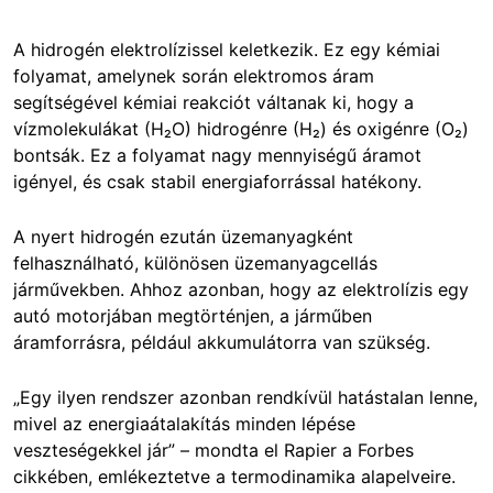
A hidrogén elektrolízissel keletkezik. Ez egy kémiai
folyamat, amelynek során elektromos áram
segítségével kémiai reakciót váltanak ki, hogy a
vízmolekulákat (H₂O) hidrogénre (H₂) és oxigénre (O₂)
bontsák. Ez a folyamat nagy mennyiségű áramot
igényel, és csak stabil energiaforrással hatékony.
A nyert hidrogén ezután üzemanyagként
felhasználható, különösen üzemanyagcellás
járművekben. Ahhoz azonban, hogy az elektrolízis egy
autó motorjában megtörténjen, a járműben
áramforrásra, például akkumulátorra van szükség.
„Egy ilyen rendszer azonban rendkívül hatástalan lenne,
mivel az energiaátalakítás minden lépése
veszteségekkel jár” – mondta el Rapier a Forbes
cikkében, emlékeztetve a termodinamika alapelveire.