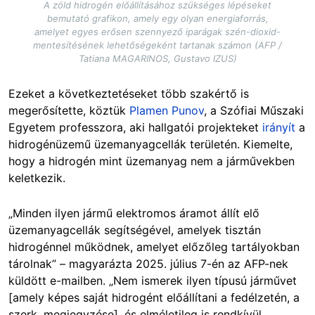
A zöld hidrogén előállításához szükséges lépéseket
bemutató grafikon, amely egy olyan energiaforrás,
amelyet egyes erősen szennyező iparágak szén-dioxid-
mentesítésének lehetőségeként tartanak számon (AFP /
Tatiana MAGARINOS, Gustavo IZUS)
Ezeket a következtetéseket több szakértő is
megerősítette, köztük
Plamen Punov
, a Szófiai Műszaki
Egyetem professzora, aki hallgatói projekteket
irányít
a
hidrogénüzemű üzemanyagcellák területén. Kiemelte,
hogy a hidrogén mint üzemanyag nem a járművekben
keletkezik.
„Minden ilyen jármű elektromos áramot állít elő
üzemanyagcellák segítségével, amelyek tisztán
hidrogénnel működnek, amelyet előzőleg tartályokban
tárolnak” – magyarázta 2025. július 7-én az AFP-nek
küldött e-mailben. „Nem ismerek ilyen típusú járművet
[amely képes saját hidrogént előállítani a fedélzetén, a
szerk. megjegyzése], és elméletileg is rendkívül