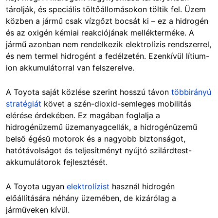
tárolják, és speciális töltőállomásokon töltik fel. Üzem
közben a jármű csak vízgőzt bocsát ki – ez a hidrogén
és az oxigén kémiai reakciójának mellékterméke. A
jármű azonban nem rendelkezik elektrolízis rendszerrel,
és nem termel hidrogént a fedélzetén. Ezenkívül lítium-
ion akkumulátorral van felszerelve.
A Toyota saját közlése szerint hosszú távon
többirányú
stratégiát
követ a szén-dioxid-semleges mobilitás
elérése érdekében. Ez magában foglalja a
hidrogénüzemű üzemanyagcellák, a hidrogénüzemű
belső égésű motorok és a nagyobb biztonságot,
hatótávolságot és teljesítményt nyújtó szilárdtest-
akkumulátorok fejlesztését.
A Toyota ugyan
elektrolízist
használ hidrogén
előállítására néhány üzemében, de kizárólag a
járműveken kívül.