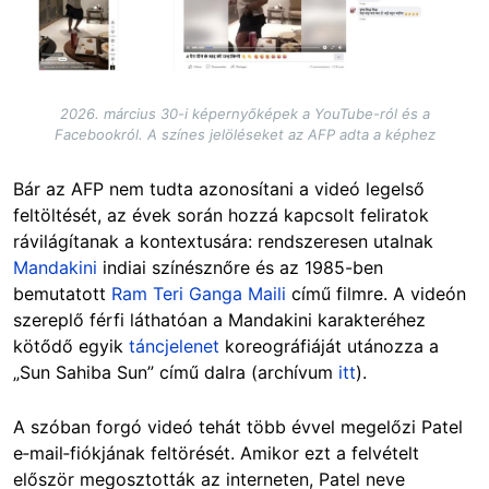
2026. március 30-i képernyőképek a YouTube-ról és a
Facebookról. A színes jelöléseket az AFP adta a képhez
Bár az AFP nem tudta azonosítani a videó legelső
feltöltését, az évek során hozzá kapcsolt feliratok
rávilágítanak a kontextusára: rendszeresen utalnak
Mandakini
indiai színésznőre és az 1985-ben
bemutatott
Ram Teri Ganga Maili
című filmre. A videón
szereplő férfi láthatóan a Mandakini karakteréhez
kötődő egyik
táncjelenet
koreográfiáját utánozza a
„Sun Sahiba Sun” című dalra (archívum
itt
).
A szóban forgó videó tehát több évvel megelőzi Patel
e‑mail‑fiókjának feltörését. Amikor ezt a felvételt
először megosztották az interneten, Patel neve