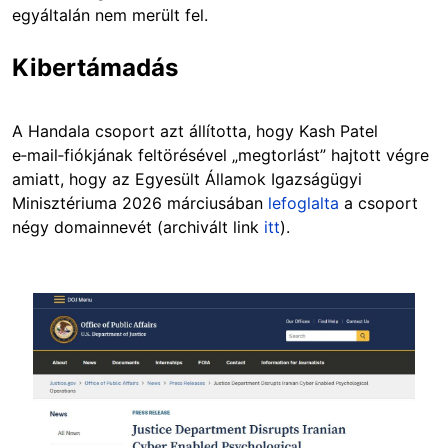
egyáltalán nem merült fel.
Kibertámadás
A Handala csoport azt állította, hogy Kash Patel
e‑mail‑fiókjának feltörésével „megtorlást” hajtott végre
amiatt, hogy az Egyesült Államok Igazságügyi
Minisztériuma 2026 márciusában
lefoglalta
a csoport
négy domainnevét (archivált link
itt
).
Image