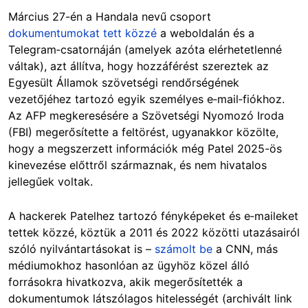
Március 27-én a Handala nevű csoport
dokumentumokat tett közzé
a weboldalán és a
Telegram‑csatornáján (amelyek azóta elérhetetlenné
váltak), azt állítva, hogy hozzáférést szereztek az
Egyesült Államok szövetségi rendőrségének
vezetőjéhez tartozó egyik személyes e‑mail‑fiókhoz.
Az AFP megkeresésére a Szövetségi Nyomozó Iroda
(FBI) megerősítette a feltörést, ugyanakkor közölte,
hogy a megszerzett információk még Patel 2025-ös
kinevezése előttről származnak, és nem hivatalos
jellegűek voltak.
A hackerek Patelhez tartozó fényképeket és e‑maileket
tettek közzé, köztük a 2011 és 2022 közötti utazásairól
szóló nyilvántartásokat is –
számolt be
a CNN, más
médiumokhoz hasonlóan az ügyhöz közel álló
forrásokra hivatkozva, akik megerősítették a
dokumentumok látszólagos hitelességét (archivált link