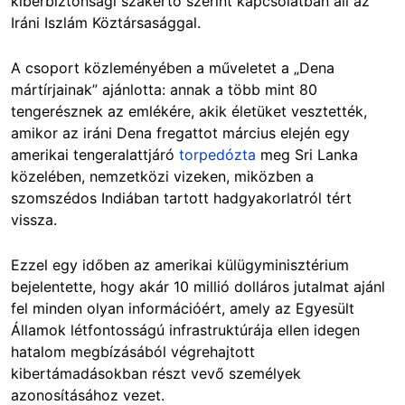
kiberbiztonsági szakértő szerint kapcsolatban áll az
Iráni Iszlám Köztársasággal.
A csoport közleményében a műveletet a „Dena
mártírjainak” ajánlotta: annak a több mint 80
tengerésznek az emlékére, akik életüket vesztették,
amikor az iráni Dena fregattot március elején egy
amerikai tengeralattjáró
torpedózta
meg Sri Lanka
közelében, nemzetközi vizeken, miközben a
szomszédos Indiában tartott hadgyakorlatról tért
vissza.
Ezzel egy időben az amerikai külügyminisztérium
bejelentette, hogy akár 10 millió dolláros jutalmat ajánl
fel minden olyan információért, amely az Egyesült
Államok létfontosságú infrastruktúrája ellen idegen
hatalom megbízásából végrehajtott
kibertámadásokban részt vevő személyek
azonosításához vezet.