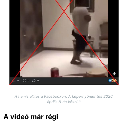
A hamis állítás a Facebookon. A képernyőmentés 2026.
április 8-án készült
A videó már régi