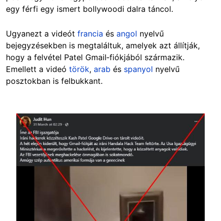
egy férfi egy ismert bollywoodi dalra táncol.
Ugyanezt a videót
francia
és
angol
nyelvű
bejegyzésekben is megtaláltuk, amelyek azt állítják,
hogy a felvétel Patel Gmail‑fiókjából származik.
Emellett a videó
török
,
arab
és
spanyol
nyelvű
posztokban is felbukkant.
Image