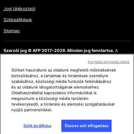
Jogi tájékoztató
Sütibeállítások
Sitemap
Szerzői jog © AFP 2017–2026. Minden jog fenntartva.
A
felhasználók hozzáférhetnek ehhez a webhelyhez,
megtekinthetik azt, és használhatják az elérhető megosztási
Folytatás elfogadás nélkül
funkciókat is, de kizárólag csak személyes, magán és nem
kereskedelmi célokra. Bármely egyéb felhasználás, különösen a
Sütiket használunk az oldalunk megfelelő működésének
weboldal tartalmának bármilyen sokszorosítása, közlése vagy
biztosításához, a tartalmak és hirdetések személyre
terjesztése, részlegesen vagy teljesen, bármilyen más célra és /
szabásához, közösségi média funkciók felkínálásához
vagy bármilyen más eszközzel, az AFP-vel megkötött külön
és az oldalunk látogatottságának elemzéséhez.
licencszerződés nélkül szigorúan tilos. Az AFP Ténykérdés
Oldalhasználattal kapcsolatos információkat is
linkjein keresztül ábrázolt vagy mellékelt anyagot olyan
mértékben közöljük, amely az érintett információk
megosztunk a közösségi média területén
ellenőrzésének helyes megértéséhez szükséges. Az AFP nem
tevékenykedő, a hirdetési és elemzési szolgáltatásokat
szerzett semmilyen jogot a harmadik fél tartalmának szerzőitől
nyújtó partnereinkkel.
vagy szerzői jogainak tulajdonosaitól, és ezzel kapcsolatban
semmilyen felelősséget nem vállal. Az AFP és logója bejegyzett
védjegyek.
Sütik beállítása
Összes süti elfogadása