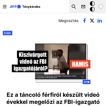
Ugrás a tartalomra
Sötét
Ténykérdés
Search
mód
Elsődleges fülek
Megosztás:
Irán
Ez a táncoló férfiról készült videó
évekkel megelőzi az FBI-igazgató