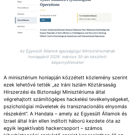
Az Egyesült Államok Igazságügyi Minisztériumának
honlapjáról 2026. március 30-án készített
képernyőfelvétel
A minisztérium honlapján közzétett közlemény szerint
ezek lehetővé tették „az Iráni Iszlám Köztársaság
Hírszerzési és Biztonsági Minisztériuma által
végrehajtott számítógépes hackelési tevékenységeket,
pszichológiai műveletek és transznacionális elnyomás
részeként”. A Handala – amely az Egyesült Államok és
Izrael által Irán ellen indított háború kezdete óta az
egyik legaktívabb hackercsoport – számos