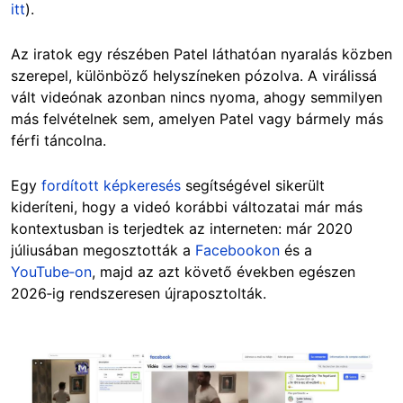
itt
).
Az iratok egy részében Patel láthatóan nyaralás közben
szerepel, különböző helyszíneken pózolva. A virálissá
vált videónak azonban nincs nyoma, ahogy semmilyen
más felvételnek sem, amelyen Patel vagy bármely más
férfi táncolna.
Egy
fordított képkeresés
segítségével sikerült
kideríteni, hogy a videó korábbi változatai már más
kontextusban is terjedtek az interneten: már 2020
júliusában megosztották a
Facebookon
és a
YouTube‑on
, majd az azt követő években egészen
2026‑ig rendszeresen újraposztolták.
Image