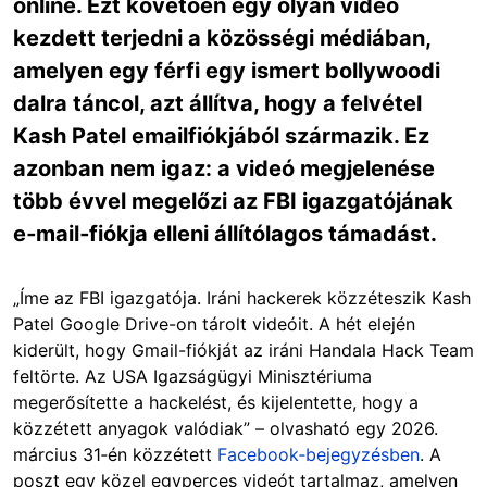
online. Ezt követően egy olyan videó
kezdett terjedni a közösségi médiában,
amelyen egy férfi egy ismert bollywoodi
dalra táncol, azt állítva, hogy a felvétel
Kash Patel emailfiókjából származik. Ez
azonban nem igaz: a videó megjelenése
több évvel megelőzi az FBI igazgatójának
e‑mail‑fiókja elleni állítólagos támadást.
„Íme az FBI igazgatója. Iráni hackerek közzéteszik Kash
Patel Google Drive-on tárolt videóit. A hét elején
kiderült, hogy Gmail-fiókját az iráni Handala Hack Team
feltörte. Az USA Igazságügyi Minisztériuma
megerősítette a hackelést, és kijelentette, hogy a
közzétett anyagok valódiak” – olvasható egy 2026.
március 31‑én közzétett
Facebook‑bejegyzésben
. A
poszt egy közel egyperces videót tartalmaz, amelyen