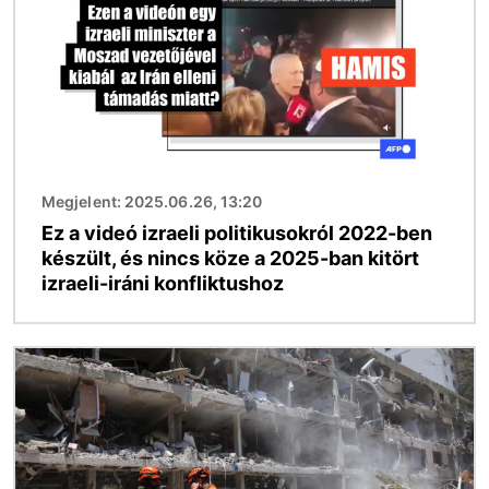
Megjelent: 2025.06.26, 13:20
Ez a videó izraeli politikusokról 2022-ben
készült, és nincs köze a 2025-ban kitört
izraeli-iráni konfliktushoz
Kép