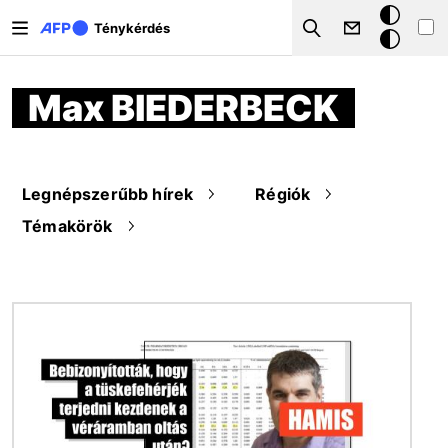
Ugrás a tartalomra
Sötét
Ténykérdés
Search
mód
Max BIEDERBECK
Legnépszerűbb hírek
Régiók
Témakörök
Kép