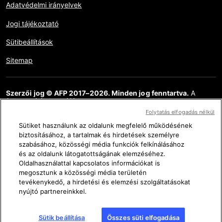
Adatvédelmi irányelvek
Jogi tájékoztató
Sütibeállítások
Sitemap
Szerzői jog © AFP 2017–2026. Minden jog fenntartva.
A
felhasználók hozzáférhetnek ehhez a webhelyhez,
megtekinthetik azt, és használhatják az elérhető megosztási
Folytatás elfogadás nélkül
funkciókat is, de kizárólag csak személyes, magán és nem
kereskedelmi célokra. Bármely egyéb felhasználás, különösen a
Sütiket használunk az oldalunk megfelelő működésének
weboldal tartalmának bármilyen sokszorosítása, közlése vagy
biztosításához, a tartalmak és hirdetések személyre
terjesztése, részlegesen vagy teljesen, bármilyen más célra és /
szabásához, közösségi média funkciók felkínálásához
vagy bármilyen más eszközzel, az AFP-vel megkötött külön
és az oldalunk látogatottságának elemzéséhez.
licencszerződés nélkül szigorúan tilos. Az AFP Ténykérdés
Oldalhasználattal kapcsolatos információkat is
linkjein keresztül ábrázolt vagy mellékelt anyagot olyan
mértékben közöljük, amely az érintett információk
megosztunk a közösségi média területén
ellenőrzésének helyes megértéséhez szükséges. Az AFP nem
tevékenykedő, a hirdetési és elemzési szolgáltatásokat
szerzett semmilyen jogot a harmadik fél tartalmának szerzőitől
nyújtó partnereinkkel.
vagy szerzői jogainak tulajdonosaitól, és ezzel kapcsolatban
semmilyen felelősséget nem vállal. Az AFP és logója bejegyzett
védjegyek.
Sütik beállítása
Összes süti elfogadása