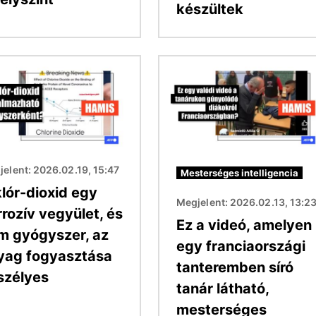
készültek
Kép
elent: 2026.02.19, 15:47
Mesterséges intelligencia
klór-dioxid egy
Megjelent: 2026.02.13, 13:2
rozív vegyület, és
Ez a videó, amelyen
m gyógyszer, az
egy franciaországi
yag fogyasztása
tanteremben síró
szélyes
tanár látható,
mesterséges