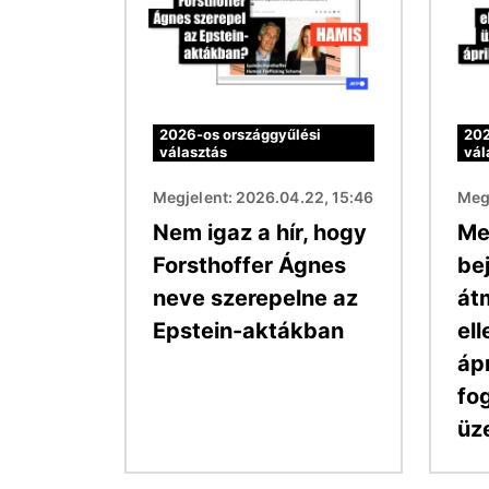
2026-os országgyűlési
202
választás
vál
Megjelent: 2026.04.22, 15:46
Megj
Nem igaz a hír, hogy
Me
Forsthoffer Ágnes
be
neve szerepelne az
át
Epstein-aktákban
el
ápr
fog
üz