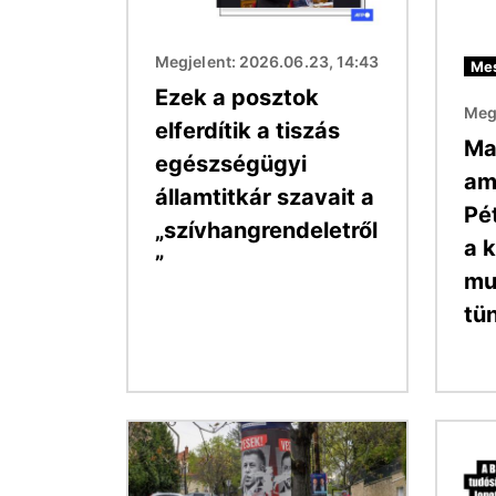
Megjelent: 2026.06.23, 14:43
Mes
Ezek a posztok
Megj
elferdítik a tiszás
Ma
egészségügyi
am
államtitkár szavait a
Pé
„szívhangrendeletről
a 
”
mu
tü
Kép
Kép