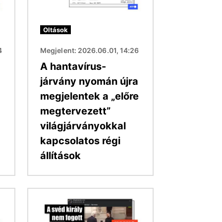
Oltások
4
Megjelent: 2026.06.01, 14:26
A hantavírus-
járvány nyomán újra
megjelentek a „előre
megtervezett”
világjárványokkal
kapcsolatos régi
állítások
Kép