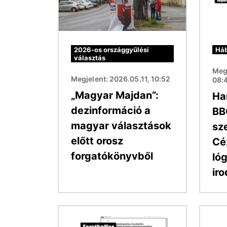
2026-os országgyűlési
Háb
választás
Meg
Megjelent: 2026.05.11, 10:52
08:
„Magyar Majdan”:
Ha
dezinformáció a
BB
magyar választások
sze
előtt orosz
Cé
forgatókönyvből
lóg
ir
Kép
Kép