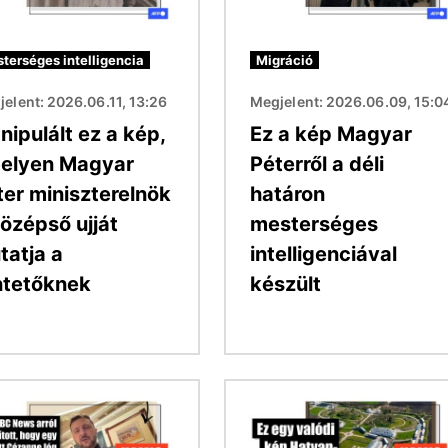
terséges intelligencia
Migráció
elent: 2026.06.11, 13:26
Megjelent: 2026.06.09, 15:0
nipulált ez a kép,
Ez a kép Magyar
elyen Magyar
Péterről a déli
ter miniszterelnök
határon
középső ujját
mesterséges
tatja a
intelligenciával
ntetőknek
készült
Kép