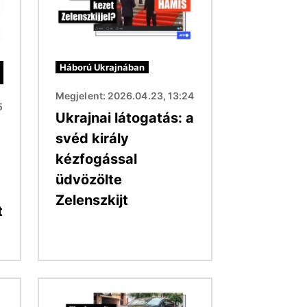
Háború Ukrajnában
Megjelent: 2026.04.23, 13:24
5
Ukrajnai látogatás: a
svéd király
kézfogással
üdvözölte
Zelenszkijt
t
Kép