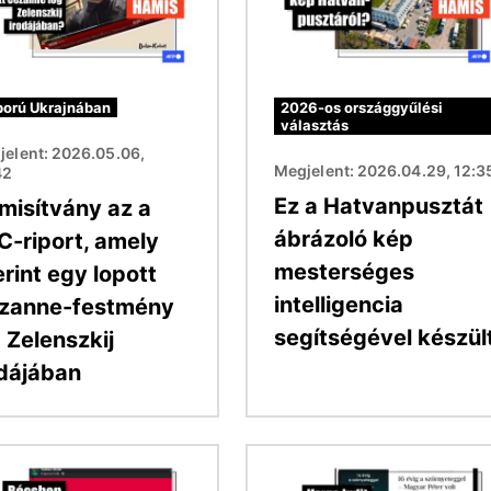
orú Ukrajnában
2026-os országgyűlési
választás
jelent: 2026.05.06,
Megjelent: 2026.04.29, 12:3
42
Ez a Hatvanpusztát
misítvány az a
ábrázoló kép
C-riport, amely
mesterséges
rint egy lopott
intelligencia
zanne-festmény
segítségével készül
 Zelenszkij
odájában
Kép