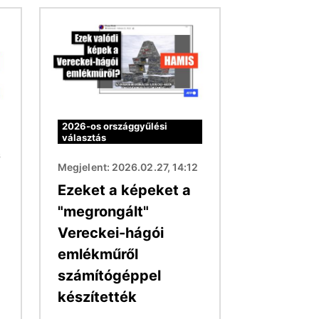
Kép
2026-os országgyűlési
választás
6
Megjelent: 2026.02.27, 14:12
Ezeket a képeket a
"megrongált"
Vereckei-hágói
emlékműről
számítógéppel
készítették