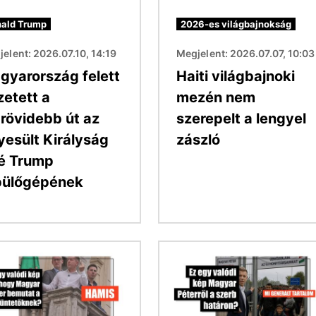
ald Trump
2026-es világbajnokság
elent: 2026.07.10, 14:19
Megjelent: 2026.07.07, 10:03
gyarország felett
Haiti világbajnoki
zetett a
mezén nem
grövidebb út az
szerepelt a lengyel
yesült Királyság
zászló
lé Trump
pülőgépének
Kép