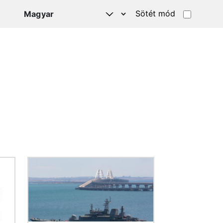
Sötét mód
Kép