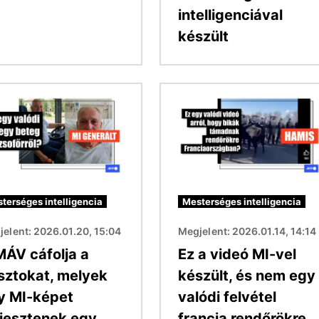
intelligenciával
készült
Kép
terséges intelligencia
Mesterséges intelligencia
elent: 2026.01.20, 15:04
Megjelent: 2026.01.14, 14:14
MÁV cáfolja a
Ez a videó MI-vel
sztokat, melyek
készült, és nem egy
y MI-képet
valódi felvétel
rjesztenek egy
francia rendőrökre