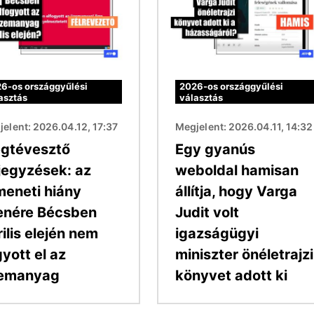
6-os országgyűlési
2026-os országgyűlési
asztás
választás
elent: 2026.04.12, 17:37
Megjelent: 2026.04.11, 14:32
gtévesztő
Egy gyanús
jegyzések: az
weboldal hamisan
meneti hiány
állítja, hogy Varga
lenére Bécsben
Judit volt
ilis elején nem
igazságügyi
yott el az
miniszter önéletrajzi
emanyag
könyvet adott ki