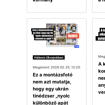
Kép
Kép
Megj
Háború Ukrajnában
A 
Megjelent: 2026.02.25, 12:20
kor
Ez a montázsfotó
ne
nem azt mutatja,
an
hogy egy ukrán
ve
tinédzser „nyolc
különböző apát