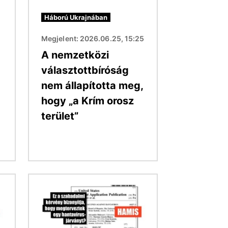
Háború Ukrajnában
Megjelent: 2026.06.25, 15:25
A nemzetközi
választottbíróság
nem állapította meg,
hogy „a Krím orosz
terület”
Kép