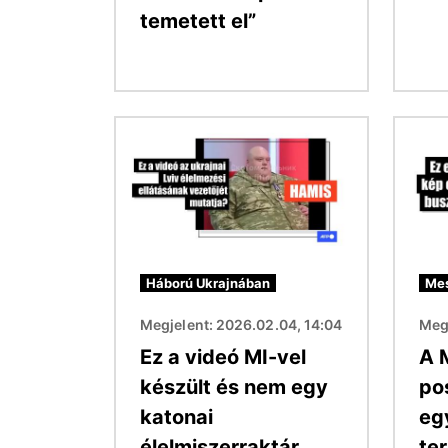
temetett el”
Kép
Kép
Háború Ukrajnában
Mes
Megjelent: 2026.02.04, 14:04
Megj
Ez a videó MI-vel
A 
készült és nem egy
po
katonai
eg
élelmiszerraktár
te