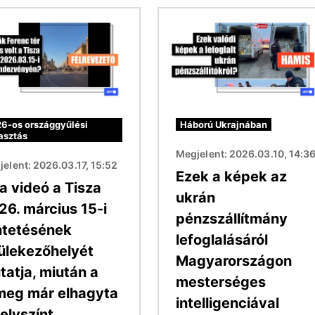
Kép
6-os országgyűlési
Háború Ukrajnában
asztás
Megjelent: 2026.03.10, 14:3
elent: 2026.03.17, 15:52
Ezek a képek az
a videó a Tisza
ukrán
26. március 15-i
pénzszállítmány
ntetésének
lefoglalásáról
ülekezőhelyét
Magyarországon
tatja, miután a
mesterséges
meg már elhagyta
intelligenciával
elyszínt