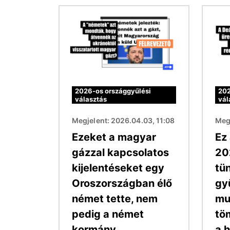
Kép
Kép
2026-os országgyűlési
202
választás
vál
Megjelent: 2026.04.03, 11:08
Megj
Ezeket a magyar
Ez 
gázzal kapcsolatos
20
kijelentéseket egy
tü
Oroszországban élő
gy
német tette, nem
mu
pedig a német
tö
kormány
a h