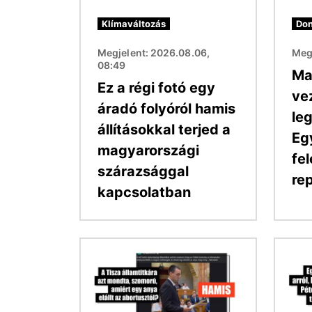
Klímaváltozás
Don
Megjelent: 2026.08.06,
Megj
08:49
Ma
Ez a régi fotó egy
ve
áradó folyóról hamis
le
állításokkal terjed a
Eg
magyarországi
fe
szárazsággal
re
kapcsolatban
Kép
Kép