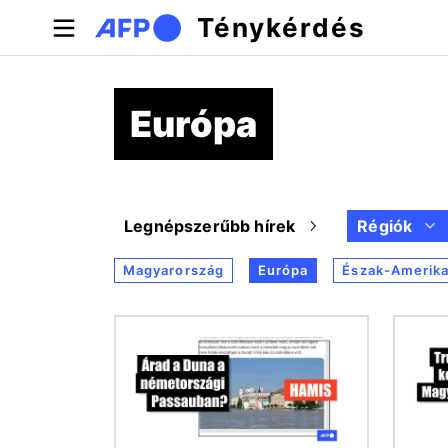
Ugrás a tartalomra
Ténykérdés
Európa
Legnépszerűbb hírek
Régiók
Magyarország
Európa
Észak-Amerik
Kép
Kép