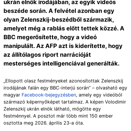
ukrán elnök irodájában, az egyik videós
beszéde során. A felvétel azonban egy
olyan Zelenszkij-beszédből származik,
amelyet még a rablás előtt tettek közzé. A
BBC megerősítette, hogy a videó
manipulált. Az AFP azt is kiderítette, hogy
az állítólagos riport narrációját
mesterséges intelligenciával generálták.
„Ellopott olasz festményeket azonosítottak Zelenszkij
irodájának falán egy BBC-interjú során” – olvasható egy
magyar
Facebook-bejegyzésben
, amely egy videóból
származó képernyőképet tartalmaz. A képen Volodimir
Zelenszkij ukrán elnök látható, mögötte egy
festménnyel. A posztot már több mint 150 ember
osztotta meg 2026. április 23-a óta.