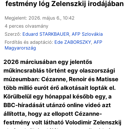
festmény lóg Zelenszkij irodájában
Megjelent: 2026. május 6., 10:42
4 perces olvasmány
Szerző:
Eduard STARKBAUER
,
AFP Szlovákia
Fordítás és adaptáció:
Ede ZABORSZKY
,
AFP
Magyarország
2026 márciusában egy jelentős
műkincsrablás történt egy olaszországi
múzeumban: Cézanne, Renoir és Matisse
több millió eurót érő alkotásait lopták el.
Körülbelül egy hónappal később egy, a
BBC-híradását utánzó online videó azt
állította, hogy az ellopott Cézanne-
festmény volt látható Volodimir Zelenszkij