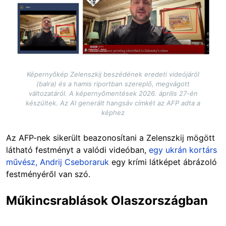
Képernyőkép Zelenszkij beszédének eredeti videójáról
(balra) és a hamis riportban szereplő, megvágott
változatáról. A képernyőmentések 2026. április 27-én
készültek. Az AI generált hangsáv címkét az AFP adta a
képhez
Az AFP-nek sikerült beazonosítani a Zelenszkij mögött
látható festményt a valódi videóban,
egy ukrán kortárs
művész, Andrij Cseboraruk
egy krími látképet ábrázoló
festményéről van szó.
Műkincsrablások Olaszországban