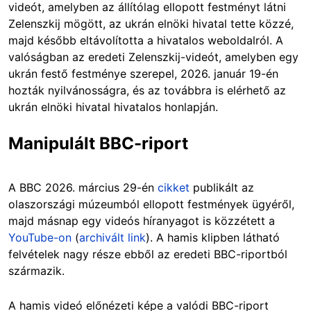
videót, amelyben az állítólag ellopott festményt látni
Zelenszkij mögött, az ukrán elnöki hivatal tette közzé,
majd később eltávolította a hivatalos weboldalról. A
valóságban az eredeti Zelenszkij-videót, amelyben egy
ukrán festő festménye szerepel, 2026. január 19-én
hozták nyilvánosságra, és az továbbra is elérhető az
ukrán elnöki hivatal hivatalos honlapján.
Manipulált BBC-riport
A BBC 2026. március 29-én
cikket
publikált az
olaszországi múzeumból ellopott festmények ügyéről,
majd másnap egy videós híranyagot is közzétett a
YouTube-on
(
archivált link
). A hamis klipben látható
felvételek nagy része ebből az eredeti BBC-riportból
származik.
A hamis videó előnézeti képe a valódi BBC-riport