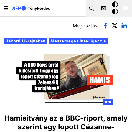
Ugrás a tartalomra
Sötét
Ténykérdés
Search
mód
Elsődleges fülek
Megosztás:
Háború Ukrajnában
Mesterséges intelligencia
Hamisítvány az a BBC-riport, amely
szerint egy lopott Cézanne-