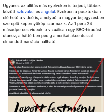
Ugyanez az állítás más nyelveken is terjedt, többek
között
szlovákul
és
angolul
. Ezekben a posztokban
elérhető a videó is, amelyből a magyar bejegyzésben
szereplő képernyőkép származik. Az 1 perc 24
másodperces videóklip vizuálisan egy BBC-híradást
utánoz, a háttérben pedig amerikai akcentussal
elmondott narráció hallható.
Image