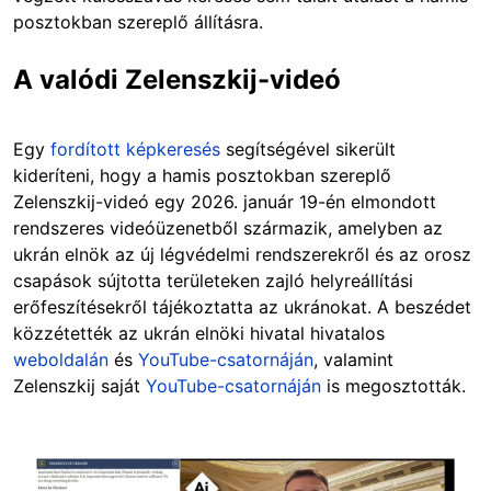
posztokban szereplő állításra.
A valódi Zelenszkij-videó
Egy
fordított képkeresés
segítségével sikerült
kideríteni, hogy a hamis posztokban szereplő
Zelenszkij-videó egy 2026. január 19-én elmondott
rendszeres videóüzenetből származik, amelyben az
ukrán elnök az új légvédelmi rendszerekről és az orosz
csapások sújtotta területeken zajló helyreállítási
erőfeszítésekről tájékoztatta az ukránokat. A beszédet
közzétették az ukrán elnöki hivatal hivatalos
weboldalán
és
YouTube-csatornáján
, valamint
Zelenszkij saját
YouTube-csatornáján
is megosztották.
Image