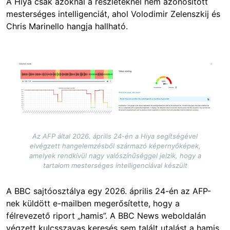
A Hiya csak azoknál a részleteknél nem azonosított
mesterséges intelligenciát, ahol Volodimir Zelenszkij és
Chris Marinello hangja hallható.
Image
Az AFP által 2026. április 24-én a Hiya segítségével
elvégzett hangelemzésből származó képernyőképek,
amelyek rendkívül nagy valószínűséggel jelzik, hogy a
tartalom mesterséges intelligenciával készült
A BBC sajtóosztálya egy 2026. április 24-én az AFP-
nek küldött e-mailben megerősítette, hogy a
félrevezető riport „hamis”. A BBC News weboldalán
végzett kulcsszavas keresés sem talált utalást a hamis