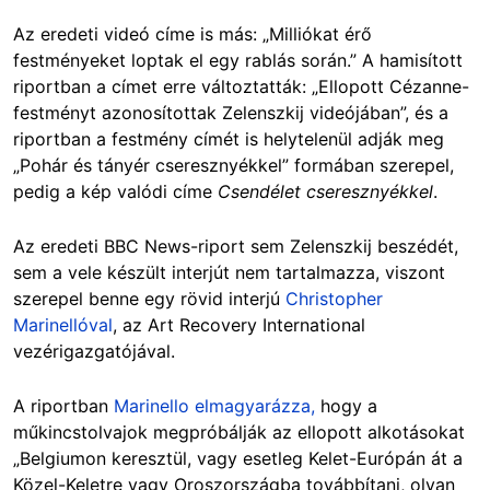
Az eredeti videó címe is más: „Milliókat érő
festményeket loptak el egy rablás során.” A hamisított
riportban a címet erre változtatták: „Ellopott Cézanne-
festményt azonosítottak Zelenszkij videójában”, és a
riportban a festmény címét is helytelenül adják meg
„Pohár és tányér cseresznyékkel” formában szerepel,
pedig a kép valódi címe
Csendélet cseresznyékkel
.
Az eredeti BBC News-riport sem Zelenszkij beszédét,
sem a vele készült interjút nem tartalmazza, viszont
szerepel benne egy rövid interjú
Christopher
Marinellóval
, az Art Recovery International
vezérigazgatójával.
A riportban
Marinello elmagyarázza,
hogy a
műkincstolvajok megpróbálják az ellopott alkotásokat
„Belgiumon keresztül, vagy esetleg Kelet-Európán át a
Közel-Keletre vagy Oroszországba továbbítani, olyan