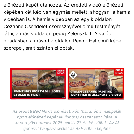
előnézeti képét utánozza. Az eredeti videó előnézeti
képében két kép van egymás mellett, ahogyan a hamis
videóban is. A hamis videóban az egyik oldalon
Cézanne Csendélet cseresznyével című festményét
látni, a másik oldalon pedig Zelenszkijt. A valódi
híradásban a második oldalon Renoir Hal című képe
szerepel, amit szintén elloptak.
Image
Az eredeti BBC News előnézeti kép (balra) és a manipulált
riport előnézeti képének (jobbra) összehasonlítása. A
képernyőmentések 2026. április 27-én készültek. Az AI
generált hangsáv címkét az AFP adta a képhez