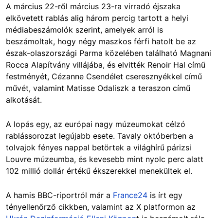
A március 22-ről március 23-ra virradó éjszaka
elkövetett rablás alig három percig tartott a helyi
médiabeszámolók szerint, amelyek arról is
beszámoltak, hogy négy maszkos férfi hatolt be az
észak-olaszországi Parma közelében található Magnani
Rocca Alapítvány villájába, és elvitték Renoir Hal című
festményét, Cézanne Csendélet cseresznyékkel című
művét, valamint Matisse Odaliszk a teraszon című
alkotását.
A lopás egy, az európai nagy múzeumokat célzó
rablássorozat legújabb esete. Tavaly októberben a
tolvajok fényes nappal betörtek a világhírű párizsi
Louvre múzeumba, és kevesebb mint nyolc perc alatt
102 millió dollár értékű ékszerekkel menekültek el.
A hamis BBC-riportról már a
France24
is írt egy
tényellenőrző cikkben, valamint az X platformon az