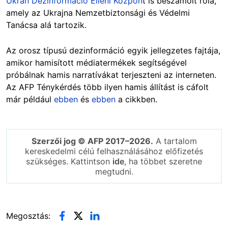
Ukrán Dezinformáció Elleni Közpon
t is beszámolt róla,
amely az Ukrajna Nemzetbiztonsági és Védelmi
Tanácsa alá tartozik.
Az orosz típusú dezinformáció egyik jellegzetes fajtája,
amikor hamisított médiatermékek segítségével
próbálnak hamis narratívákat terjeszteni az interneten.
Az AFP Ténykérdés több ilyen hamis állítást is cáfolt
már például
ebben
és
ebben
a cikkben.
Szerzői jog © AFP 2017–2026.
A tartalom
kereskedelmi célú felhasználásához előfizetés
szükséges. Kattintson
ide
, ha többet szeretne
megtudni.
Megosztás: