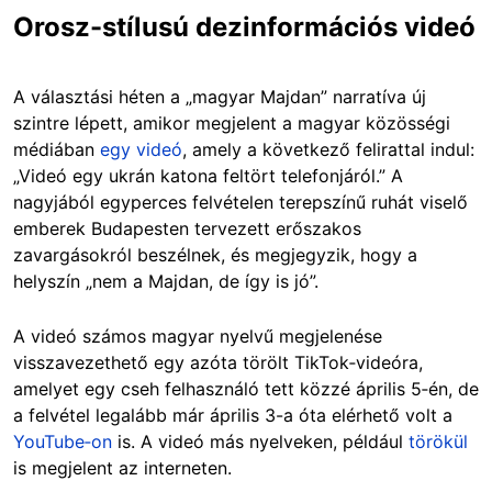
Orosz-stílusú dezinformációs videó
A választási héten a „magyar Majdan” narratíva új
szintre lépett, amikor megjelent a magyar közösségi
médiában
egy videó
, amely a következő felirattal indul:
„Videó egy ukrán katona feltört telefonjáról.” A
nagyjából egyperces felvételen terepszínű ruhát viselő
emberek Budapesten tervezett erőszakos
zavargásokról beszélnek, és megjegyzik, hogy a
helyszín „nem a Majdan, de így is jó”.
A videó számos magyar nyelvű megjelenése
visszavezethető egy azóta törölt TikTok‑videóra,
amelyet egy cseh felhasználó tett közzé április 5‑én, de
a felvétel legalább már április 3-a óta elérhető volt a
YouTube‑on
is. A videó más nyelveken, például
törökül
is megjelent az interneten.