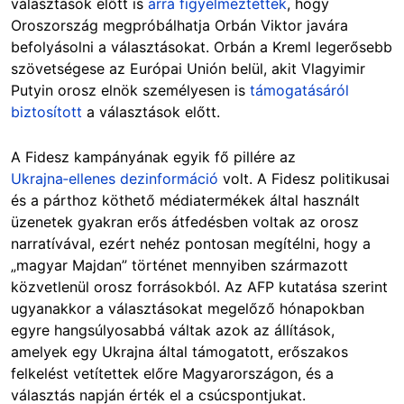
választások előtt is
arra figyelmeztettek
, hogy
Oroszország megpróbálhatja Orbán Viktor javára
befolyásolni a választásokat. Orbán a Kreml legerősebb
szövetségese az Európai Unión belül, akit Vlagyimir
Putyin orosz elnök személyesen is
támogatásáról
biztosított
a választások előtt.
A Fidesz kampányának egyik fő pillére az
Ukrajna‑ellenes dezinformáció
volt. A Fidesz politikusai
és a párthoz köthető médiatermékek által használt
üzenetek gyakran erős átfedésben voltak az orosz
narratívával, ezért nehéz pontosan megítélni, hogy a
„magyar Majdan” történet mennyiben származott
közvetlenül orosz forrásokból. Az AFP kutatása szerint
ugyanakkor a választásokat megelőző hónapokban
egyre hangsúlyosabbá váltak azok az állítások,
amelyek egy Ukrajna által támogatott, erőszakos
felkelést vetítettek előre Magyarországon, és a
választás napján érték el a csúcspontjukat.