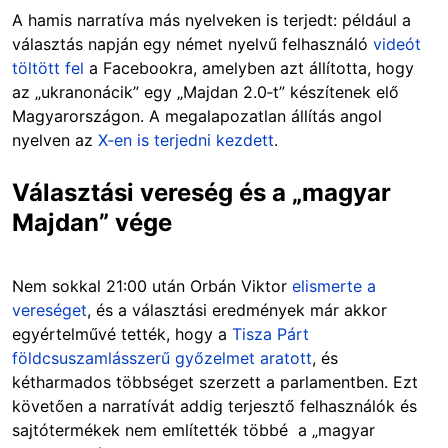
A hamis narratíva más nyelveken is terjedt: például a
választás napján egy német nyelvű felhasználó
videót
töltött fel
a Facebookra, amelyben azt állította, hogy
az „ukranonácik” egy „Majdan 2.0‑t” készítenek elő
Magyarországon. A megalapozatlan állítás angol
nyelven az
X‑en is terjedni kezdett
.
Választási vereség és a „magyar
Majdan” vége
Nem sokkal 21:00 után Orbán Viktor
elismerte a
vereséget
, és a választási eredmények már akkor
egyértelművé tették, hogy a
Tisza Párt
földcsuszamlásszerű győzelmet aratott
, és
kétharmados többséget szerzett a parlamentben. Ezt
követően a narratívát addig terjesztő felhasználók és
sajtótermékek nem említették többé a „magyar