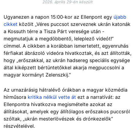
2026. április 29-én készült
Ugyanezen a napon 15:00‑kor az Ellenpont egy
újabb
cikket
közölt „Véres puccsot szerveznek ukrán katonák
a Kossuth térre a Tisza Párt veresége után -
megmutatjuk a megdöbbentő, leleplező videót!”
címmel. A cikkben a korábban ismertetett, egyenruhás
férfiakat ábrázoló videóra hivatkoztak, és azt állították,
hogy „erőszakkal, az ukrán hadsereg speciális egysége
által kiképzett bértüntetőkkel akarja megpuccsolni a
magyar kormányt Zelenszkij.”
Az urnazárásig hátralévő órákban a magyar közmédia
hírműsora
kritika nélkül vette át
ezt a narratívát: az
Ellenpontra hivatkozva megismételte azokat az
állításokat, amelyek egy állítólagos erőszakos puccsról
szóltak, „ukrán mesterlövészek és drónkezelők”
részvételével.