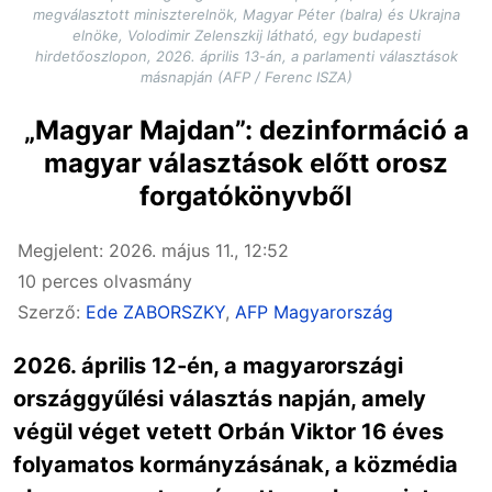
megválasztott miniszterelnök, Magyar Péter (balra) és Ukrajna
elnöke, Volodimir Zelenszkij látható, egy budapesti
hirdetőoszlopon, 2026. április 13-án, a parlamenti választások
másnapján (AFP / Ferenc ISZA)
„Magyar Majdan”: dezinformáció a
magyar választások előtt orosz
forgatókönyvből
Megjelent: 2026. május 11., 12:52
10 perces olvasmány
Szerző:
Ede ZABORSZKY
,
AFP Magyarország
2026. április 12‑én, a magyarországi
országgyűlési választás napján, amely
végül véget vetett Orbán Viktor 16 éves
folyamatos kormányzásának, a közmédia