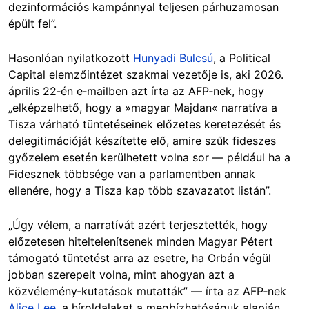
dezinformációs kampánnyal teljesen párhuzamosan
épült fel”.
Hasonlóan nyilatkozott
Hunyadi Bulcsú
, a Political
Capital elemzőintézet szakmai vezetője is, aki 2026.
április 22‑én e‑mailben azt írta az AFP‑nek, hogy
„elképzelhető, hogy a »magyar Majdan« narratíva a
Tisza várható tüntetéseinek előzetes keretezését és
delegitimációját készítette elő, amire szűk fideszes
győzelem esetén kerülhetett volna sor — például ha a
Fidesznek többsége van a parlamentben annak
ellenére, hogy a Tisza kap több szavazatot listán”.
„Úgy vélem, a narratívát azért terjesztették, hogy
előzetesen hiteltelenítsenek minden Magyar Pétert
támogató tüntetést arra az esetre, ha Orbán végül
jobban szerepelt volna, mint ahogyan azt a
közvélemény‑kutatások mutatták” — írta az AFP‑nek
Alice Lee
, a híroldalakat a megbízhatóságuk alapján