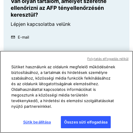
Van olyan tartalom, amelyet szeretne
ellenőrizni az AFP tényellenőrzésén
keresztül?
Lépjen kapcsolatba velünk
E-mail
Folytatás elfogadás nélkül
Következő cikk
Előző cikk
Sütiket használunk az oldalunk megfelelő működésének
biztosításához, a tartalmak és hirdetések személyre
szabásához, közösségi média funkciók felkínálásához
és az oldalunk látogatottságának elemzéséhez.
Oldalhasználattal kapcsolatos információkat is
megosztunk a közösségi média területén
tevékenykedő, a hirdetési és elemzési szolgáltatásokat
nyújtó partnereinkkel.
Kapcsolódó cikkek
Sütik beállítása
Összes süti elfogadása