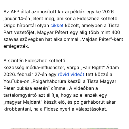
Az AFP által azonosított korai példák egyike 2026.
január 14‑én jelent meg, amikor a Fideszhez köthető
Origo hírportál olyan
cikket
közölt, amelyben a Tisza
Párt vezetőjét, Magyar Pétert egy alig több mint 400
szavas szövegben hat alkalommal „Majdan Péter”-ként
emlegették.
A szintén Fideszhez köthető
közösségimédia‑influenszer, Varga „Fair Right” Ádám
2026. február 27‑én egy
rövid videót
tett közzé a
YouTube‑on „Polgárháborúra készül a Tisza Magyar
Péter bukása esetén” címmel. A videóban a
tartalomgyártó azt állítja, hogy az ellenzék egy
„magyar Majdant” készít elő, és polgárháborút akar
kirobbantani, ha a Fidesz nyeri a választásokat.