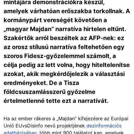
mintájára demonstrációkra készül,
amelyek várhatóan erőszakba torkollnak. A
kormánypárt vereségét követően a
„magyar Majdan” narratíva hirtelen eltűnt.
Szakértők arról beszéltek az AFP‑nek: ez
az orosz stílusú narratíva feltehetően egy
szoros Fidesz‑győzelemmel számolt, a
célja pedig az lett volna, hogy hiteltelenítse
azokat, akik megkérdőjelezik a választási
eredményeket. De a Tisza
földcsuszamlásszerű győzelme
értelmetlenné tette ezt a narratívát.
Ha az ember rákeres a „Majdan” kifejezésre az Európai
Unió EUvsDisinfo nevű projektjének
dezinformációs
adatbázisában
, több mint 900 találatot kap, amelyek