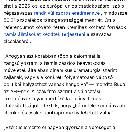
ahol a 2025‑ös, az európai uniós csatlakozásról szóló
népszavazás
rendkívül szoros eredménnyel
, mindössze
50,31 százalékos támogatottsággal ment át. Ott a
referendumot követő héten Kremlhez köthető források
hamis állításokat kezdtek terjeszteni
a szavazás
elcsalásáról.
„Ahogyan azt korábban több alkalommal is
hangsúlyoztam, a hamis zászlós beavatkozási
műveletek általában dinamikus dramaturgia szerint
zajlanak, vagyis a konkrét, folyamatosan változó
politikai helyzethez vannak hangolva” — mondta Buda
az AFP‑nek. A szakértő szerint a választási
eredmények olyan mértékű kormányellenes
elutasítottságot jeleztek, hogy „bármiféle kormányzati
ellenkezés csakis kontraproduktív lehetett volna”.
„Ezért is ismerte el nagyon gyorsan a vereséget a