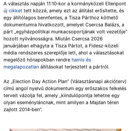
A választás napján 11:10‑kor a kormányközeli Ellenpont
új cikket
tett közzé, amely ezt az állítást erősítette, és
egy állítólagos bennfentes, a Tisza Párthoz köthető
dokumentumra hivatkozott, amelyet Csercsa Balázs, a
párt „egyházpolitikai munkacsoportjának volt vezetője”
hozott nyilvánosságra. Miután Csercsa 2026
januárjában elhagyta a Tisza Pártot, a Fidesz-közeli
média rendszeres szereplője lett, ahol a választásokat
megelőző hónapokban rendre
hamis és
megalapozatlan
állításokat terjesztett a pártról.
Az „Election Day Action Plan” (Választásnapi akcióterv)
című angol nyelvű dokumentum egy erőszakos felkelés
terveit vázolja fel, amely „kiindulópontja lehetne egy
olyan eseményláncnak, mint amilyen a Majdan téren
zajlott 2014‑ben”.