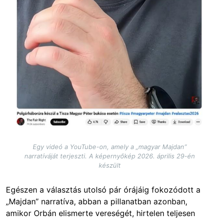
Egy videó a YouTube-on, amely a „magyar Majdan”
narratíváját terjeszti. A képernyőkép 2026. április 29-én
készült
Egészen a választás utolsó pár órájáig fokozódott a
„Majdan” narratíva, abban a pillanatban azonban,
amikor Orbán elismerte vereségét, hirtelen teljesen