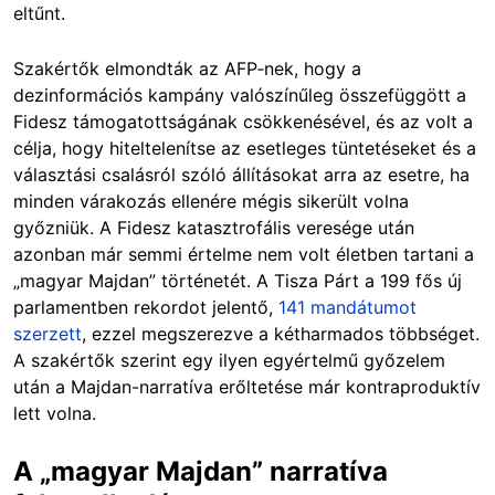
eltűnt.
Szakértők elmondták az AFP‑nek, hogy a
dezinformációs kampány valószínűleg összefüggött a
Fidesz támogatottságának csökkenésével, és az volt a
célja, hogy hiteltelenítse az esetleges tüntetéseket és a
választási csalásról szóló állításokat arra az esetre, ha
minden várakozás ellenére mégis sikerült volna
győzniük. A Fidesz katasztrofális veresége után
azonban már semmi értelme nem volt életben tartani a
„magyar Majdan” történetét. A Tisza Párt a 199 fős új
parlamentben rekordot jelentő,
141 mandátumot
szerzett
, ezzel megszerezve a kétharmados többséget.
A szakértők szerint egy ilyen egyértelmű győzelem
után a Majdan-narratíva erőltetése már kontraproduktív
lett volna.
A „magyar Majdan” narratíva