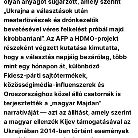
olyan anyagot sugárzott, amely szerint
„Ukrajna a választások után
mesterlövészek és drónkezelők
bevetésével véres felkelést próbál majd
kirobbantani”. Az AFP a HDMO-projekt
részeként végzett kutatása kimutatta,
hogy a választás napjáig bezárólag, több
mint egy hónapon át, különböző
Fidesz‑párti sajtótermékek,
közösségimédia‑influenszerek és
Oroszországhoz közel álló csatornák is
terjesztették a „magyar Majdan”
narratíváját — azt az állítást, amely szerint
a magyar ellenzék Kijev támogatásával az
Ukrajnában 2014‑ben történt események