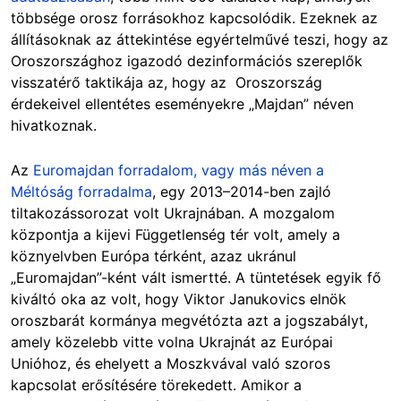
többsége orosz forrásokhoz kapcsolódik. Ezeknek az
állításoknak az áttekintése egyértelművé teszi, hogy az
Oroszországhoz igazodó dezinformációs szereplők
visszatérő taktikája az, hogy az Oroszország
érdekeivel ellentétes eseményekre „Majdan” néven
hivatkoznak.
Az
Euromajdan forradalom, vagy más néven a
Méltóság forradalma
, egy 2013–2014-ben zajló
tiltakozássorozat volt Ukrajnában. A mozgalom
központja a kijevi Függetlenség tér volt, amely a
köznyelvben Európa térként, azaz ukránul
„Euromajdan”-ként vált ismertté. A tüntetések egyik fő
kiváltó oka az volt, hogy Viktor Janukovics elnök
oroszbarát kormánya megvétózta azt a jogszabályt,
amely közelebb vitte volna Ukrajnát az Európai
Unióhoz, és ehelyett a Moszkvával való szoros
kapcsolat erősítésére törekedett. Amikor a