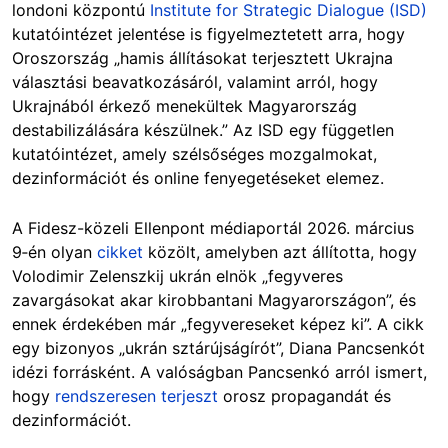
londoni központú
Institute for Strategic Dialogue (ISD)
kutatóintézet jelentése is figyelmeztetett arra, hogy
Oroszország „hamis állításokat terjesztett Ukrajna
választási beavatkozásáról, valamint arról, hogy
Ukrajnából érkező menekültek Magyarország
destabilizálására készülnek.” Az ISD egy független
kutatóintézet, amely szélsőséges mozgalmokat,
dezinformációt és online fenyegetéseket elemez.
A Fidesz-közeli Ellenpont médiaportál 2026. március
9‑én olyan
cikket
közölt, amelyben azt állította, hogy
Volodimir Zelenszkij ukrán elnök „fegyveres
zavargásokat akar kirobbantani Magyarországon”, és
ennek érdekében már „fegyvereseket képez ki”. A cikk
egy bizonyos „ukrán sztárújságírót”, Diana Pancsenkót
idézi forrásként. A valóságban Pancsenkó arról ismert,
hogy
rendszeresen terjeszt
orosz propagandát és
dezinformációt.