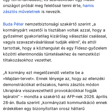
országot próbál meg felelőssé tenni érte,
hamis
zászlós műveletnek
is nevezik.
Buda Péter
nemzetbiztonsági szakértő szerint „a
kormánypárt vezetői is tisztában voltak azzal, hogy a
győzelmet gyakorlatilag kizárólag választási csalással,
vagyis szavazatvásárlással tudják elérni”, és attól
tartottak, hogy a közhangulat és egy Fidesz‑győzelem
közötti ellentmondás tüntetésekhez és nemzetközi
tiltakozásokhoz vezethet.
„A kormány ezt megelőzendő vetette be a
»Majdan‑tervet«. Ennek lényege az, hogy az ellenzéki
demonstrációkat erőszakos, hamis zászlós módon
Ukrajnára visszavezethető provokációkkal fogják
lejáratni” – mondta a szakértő az AFP‑nek 2026. április
28‑án. Buda szerint „kormányzati kommunikáció ennek
érdekében egy bizonyítottan orosz hátterű