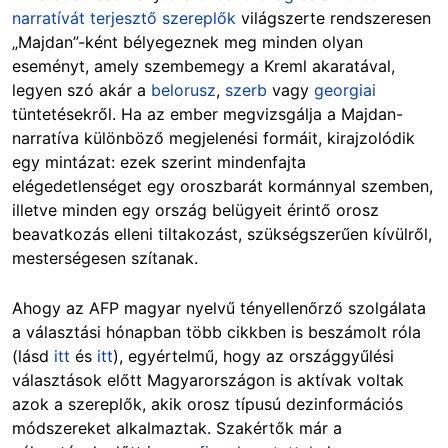
narratívát terjesztő szereplők
világszerte rendszeresen
„Majdan”-ként bélyegeznek meg minden olyan
eseményt, amely szembemegy a Kreml akaratával,
legyen szó akár a
belorusz
,
szerb
vagy
georgiai
tüntetésekről. Ha az ember megvizsgálja a Majdan-
narratíva különböző megjelenési formáit, kirajzolódik
egy mintázat: ezek szerint mindenfajta
elégedetlenséget egy oroszbarát kormánnyal szemben,
illetve minden egy ország belügyeit érintő orosz
beavatkozás elleni tiltakozást, szükségszerűen kívülről,
mesterségesen szítanak.
Ahogy az AFP magyar nyelvű tényellenőrző szolgálata
a választási hónapban több cikkben is beszámolt róla
(lásd
itt
és
itt
), egyértelmű, hogy az országgyűlési
választások előtt Magyarországon is aktívak voltak
azok a szereplők, akik orosz típusú dezinformációs
módszereket alkalmaztak. Szakértők már a