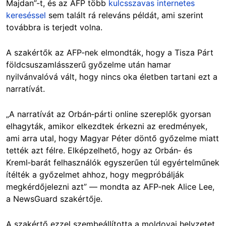
Majdan”-t, és az AFP több
kulcsszavas internetes
kereséssel
sem talált rá releváns példát, ami szerint
továbbra is terjedt volna.
A szakértők az AFP‑nek elmondták, hogy a Tisza Párt
földcsuszamlásszerű győzelme után hamar
nyilvánvalóvá vált, hogy nincs oka életben tartani ezt a
narratívát.
„A narratívát az Orbán‑párti online szereplők gyorsan
elhagyták, amikor elkezdtek érkezni az eredmények,
ami arra utal, hogy Magyar Péter döntő győzelme miatt
tették azt félre. Elképzelhető, hogy az Orbán‑ és
Kreml‑barát felhasználók egyszerűen túl egyértelműnek
ítélték a győzelmet ahhoz, hogy megpróbálják
megkérdőjelezni azt” — mondta az AFP‑nek Alice Lee,
a NewsGuard szakértője.
A szakértő ezzel szembeállította a moldovai helyzetet,