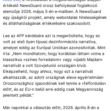
értékelő NewsGuard orosz befolyással foglalkozó
elemzője 2026. május 5‑én e‑mailben. A NewsGuard
egy újságírói projekt, amely weboldalak hitelességének
és átláthatóságának értékelésére szakosodott.
Lee az AFP kérdésére azt is megerősítette, hogy ez
volt az első ilyen típusú dezinformációs narratíva,
amelyet eddig az Európai Unióban azonosítottak. Mint
írta: „Nem mondhatom, hogy korábban láttam volna a
klasszikus »színes forradalom« vagy »újabb Majdan«
narratívát a volt Szovjetunió országain kívül.
Elképzelhető, hogy ahhoz, hogy ezt a narratívát
alkalmazzák, az adott országnak eleve egyértelműen
Oroszországhoz igazodónak kell lennie a »felfordulás«
előtt, és az EU‑n belül erre eddig csak Magyarország
jelentett példát.”
Már napokkal a választás előtt, 2026. április 8‑án a