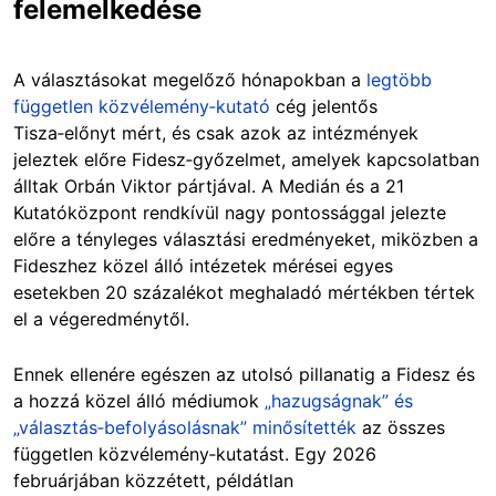
felemelkedése
A választásokat megelőző hónapokban a
legtöbb
független közvélemény‑kutató
cég jelentős
Tisza‑előnyt mért, és csak azok az intézmények
jeleztek előre Fidesz‑győzelmet, amelyek kapcsolatban
álltak Orbán Viktor pártjával. A Medián és a 21
Kutatóközpont rendkívül nagy pontossággal jelezte
előre a tényleges választási eredményeket, miközben a
Fideszhez közel álló intézetek mérései egyes
esetekben 20 százalékot meghaladó mértékben tértek
el a végeredménytől.
Ennek ellenére egészen az utolsó pillanatig a Fidesz és
a hozzá közel álló médiumok
„hazugságnak” és
„választás‑befolyásolásnak” minősítették
az összes
független közvélemény‑kutatást. Egy 2026
februárjában közzétett, példátlan