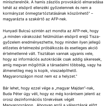
miniszterelnök. A hamis zászlós provokáció elmaradása
tehát az elsöprő ellenzéki győzelemnek és nem a
kormányzat önmegtartóztatásának köszönhető” –
magyarázta a szakértő az AFP‑nek.
Hunyadi Bulcsú szintén azt mondta az AFP‑nek, hogy
„a minden várakozást felülmúlóan elsöprő erejű Tisza-
győzelem eredményezhette, hogy minden ilyen jellegű
előzetes értelmezési próbálkozás és esetleges akció
értelmetlenné vált. Tisztában vannak ugyanis vele,
hogy az információs autokráciák csak addig sikeresek,
amíg megvan mögöttük a társadalmi többség, vagy ha
átmenetileg meg is kopik, visszaépíthető.
Magyarországon most nem ez a helyzet.”
Bár lehet, hogy ezzel vége a „magyar Majdan”-nak,
Buda Péter úgy véli, hogy ez még korántsem jelenti az
orosz dezinformációs törekvések végét
Magyarországon. „Ahogyan arról a választások előtt