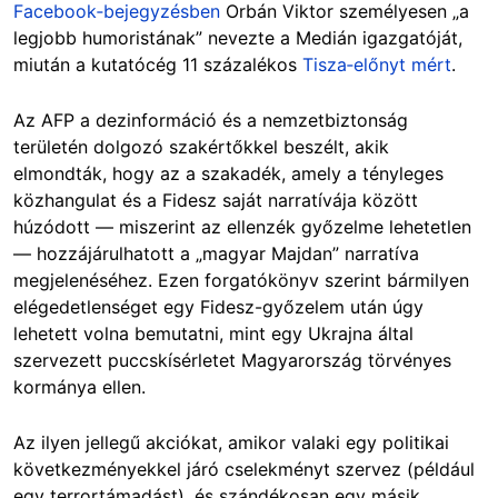
Facebook‑bejegyzésben
Orbán Viktor személyesen „a
legjobb humoristának” nevezte a Medián igazgatóját,
miután a kutatócég 11 százalékos
Tisza‑előnyt mért
.
Az AFP a dezinformáció és a nemzetbiztonság
területén dolgozó szakértőkkel beszélt, akik
elmondták, hogy az a szakadék, amely a tényleges
közhangulat és a Fidesz saját narratívája között
húzódott — miszerint az ellenzék győzelme lehetetlen
— hozzájárulhatott a „magyar Majdan” narratíva
megjelenéséhez. Ezen forgatókönyv szerint bármilyen
elégedetlenséget egy Fidesz-győzelem után úgy
lehetett volna bemutatni, mint egy Ukrajna által
szervezett puccskísérletet Magyarország törvényes
kormánya ellen.
Az ilyen jellegű akciókat, amikor valaki egy politikai
következményekkel járó cselekményt szervez (például
egy terrortámadást), és szándékosan egy másik