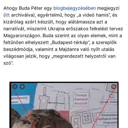
Ahogy Buda Péter egy
blogbejegyzésében
megjegyzi
(
itt
archiválva), egyértelmű, hogy „a videó hamis”, és
kizárólag azért készült, hogy alátámassza azt a
narratívát, miszerint Ukrajna erőszakos felkelést tervez
Magyarországon. Buda szerint az olyan elemek, mint a
feltűnően elhelyezett „Budapest‑térkép”, a szereplők
beszédmódja, valamint a Majdanra való nyílt utalás
világosan jelzik, hogy „megrendezett helyzetről van
szó”.
Image