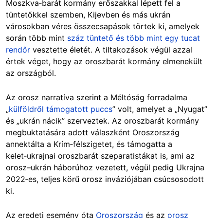
Moszkva‑barát kormány erőszakkal lépett fel a
tüntetőkkel szemben, Kijevben és más ukrán
városokban véres összecsapások törtek ki, amelyek
során több mint
száz tüntető és több mint egy tucat
rendőr
vesztette életét. A tiltakozások végül azzal
értek véget, hogy az oroszbarát kormány elmenekült
az országból.
Az orosz narratíva szerint a Méltóság forradalma
„
külföldről támogatott puccs
” volt, amelyet a „Nyugat”
és „ukrán nácik” szerveztek. Az oroszbarát kormány
megbuktatására adott válaszként Oroszország
annektálta a Krím‑félszigetet, és támogatta a
kelet‑ukrajnai oroszbarát szeparatistákat is, ami az
orosz–ukrán háborúhoz vezetett, végül pedig Ukrajna
2022‑es, teljes körű orosz inváziójában csúcsosodott
ki.
Az eredeti esemény óta
Oroszország
és az
orosz