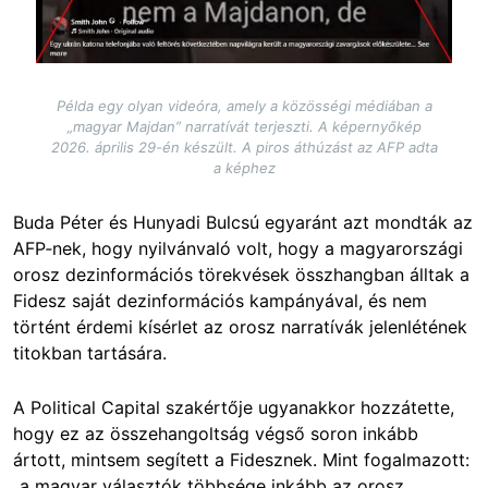
Példa egy olyan videóra, amely a közösségi médiában a
„magyar Majdan” narratívát terjeszti. A képernyőkép
2026. április 29-én készült. A piros áthúzást az AFP adta
a képhez
Buda Péter és Hunyadi Bulcsú egyaránt azt mondták az
AFP‑nek, hogy nyilvánvaló volt, hogy a magyarországi
orosz dezinformációs törekvések összhangban álltak a
Fidesz saját dezinformációs kampányával, és nem
történt érdemi kísérlet az orosz narratívák jelenlétének
titokban tartására.
A Political Capital szakértője ugyanakkor hozzátette,
hogy ez az összehangoltság végső soron inkább
ártott, mintsem segített a Fidesznek. Mint fogalmazott:
„a magyar választók többsége inkább az orosz