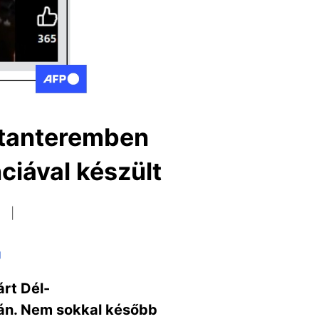
i tanteremben
nciával készült
y
g
rt Dél-
tán. Nem sokkal később