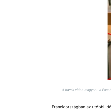
A hamis videó magyarul a Faceb
Franciaországban az utóbbi idő