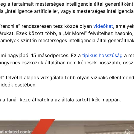
eg a tartalmait mesterséges intelligencia által generáltként
ia „intelligence artificielle”, vagyis mesterséges intelligenci
„frenchi.a” rendszeresen tesz közzé olyan
videókat
, amelyek
árukat. Ezek között több, a „Mr Morel” felvételhez hasonló, 
 amelyek szintén mesterséges intelligencia által generáltna
ami nagyjából 15 másodperces. Ez a
tipikus hosszúság
a me
z ingyenes eszközök általában nem képesek hosszabb, összef
 felvétel alapos vizsgálata több olyan vizuális ellentmondá
videók esetében.
a a tanár keze áthatolna az általa tartott kék mappán.