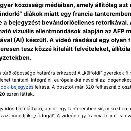
agyar közösségi médiában, amely állítólag azt
ándorló” diákok miatt egy francia tanteremb
 a bejegyzést bevándorlóellenes retorikával.
lható vizuális ellentmondások alapján az AFP m
ával (AI) készült. A videó ráadásul egy olyan f
resen tesz közzé kitalált felvételeket, állító
lyzetekben.
 a tűrőképessége határára érkezett! A „külföldi” gyerekek fi
lehet tanítani, integrálni, európaiakká nevelni az idegeneke
ook-bejegyzés
leírása. A posztot már 320 felhasználó osz
20 ezren látták.
y idős férfi látható, amint egy tanteremben sír, miközben 
 azt mondják: „sírdogál”. A videón egy francia felirat is olv