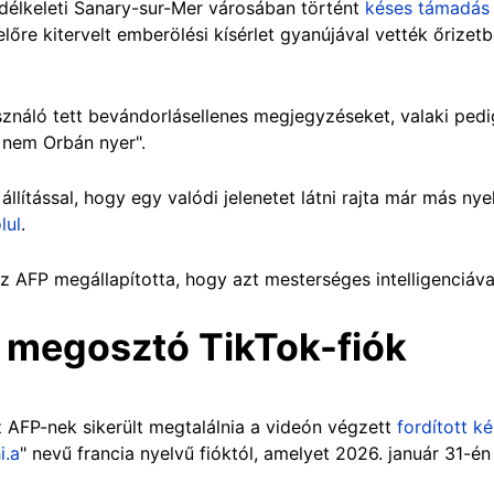
a délkeleti Sanary-sur-Mer városában történt
késes támadás
előre kitervelt emberölési kísérlet gyanújával vették őrizetb
ználó tett bevándorlásellenes megjegyzéseket, valaki pedig
a nem Orbán nyer".
lítással, hogy egy valódi jelenetet látni rajta már más nyel
lul
.
z AFP megállapította, hogy azt mesterséges intelligenciáva
t megosztó TikTok-fiók
z AFP-nek sikerült megtalálnia a videón végzett
fordított k
i.a
" nevű francia nyelvű fióktól, amelyet 2026. január 31-é