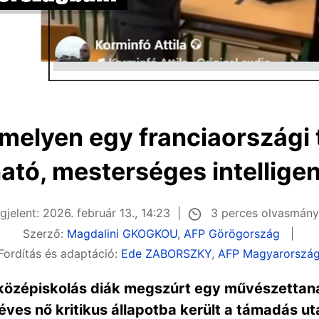
amelyen egy franciaország
ható, mesterséges intellige
3 perces olvasmán
jelent: 2026. február 13., 14:23
Szerző:
Magdalini GKOGKOU
,
AFP Görögország
Fordítás és adaptáció:
Ede ZABORSZKY
,
AFP Magyarorszá
középiskolás diák megszúrt egy művészettaná
éves nő kritikus állapotba került a támadás u