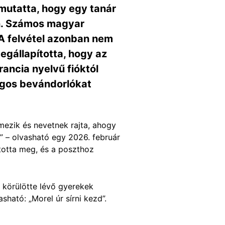
 mutatta, hogy egy tanár
en. Számos magyar
 A felvétel azonban nem
egállapította, hogy az
rancia nyelvű fióktól
lagos bevándorlókat
lmezik és nevetnek rajta, ahogy
t” – olvasható egy 2026. február
totta meg, és a poszthoz
a körülötte lévő gyerekek
asható: „Morel úr sírni kezd”.