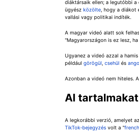
diáktársaik ellen; a legutóbbi 
ügyész
közölte
, hogy a diákot 
vallási vagy politikai indíték.
A magyar videó alatt sok felhas
"Magyarországon is ez lesz, h
Ugyanez a videó azzal a hamis ál
például
görögül
,
csehül
és
ango
Azonban a videó nem hiteles. A
AI tartalmaka
A legkorábbi verzió, amelyet a
TikTok‑bejegyzés
volt a "
french