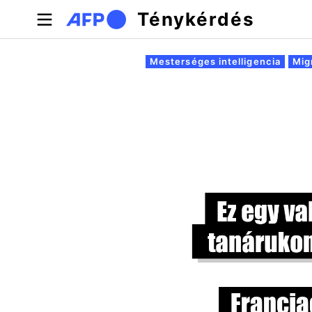
Ugrás a tartalomra
Ténykérdés
Elsődleges fülek
Mesterséges intelligencia
Mig