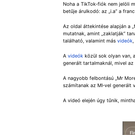
Noha a TikTok‑fiók nem jelöli m
betűje árulkodó: az „i.a” a franc
Az oldal áttekintése alapján a 
mutatnak, amint „zaklatják” tan
található, valamint más
videók
,
A
videók
közül sok olyan van, 
generált tartalmaknál, mivel a
A nagyobb felbontású „Mr Morel”
számítanak az MI‑vel generált 
A videó elején úgy tűnik, minth
Image