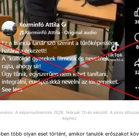
ookon. A képernyőmentés 2026. február 13-án készült. A piros áthúzást 
képhez
ben több olyan eset történt, amikor tanulók erőszakot köv