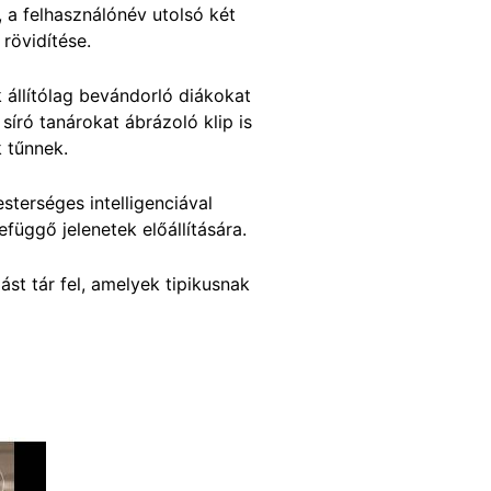
, a felhasználónév utolsó két
a rövidítése.
 állítólag bevándorló diákokat
síró tanárokat ábrázoló klip is
k tűnnek.
sterséges intelligenciával
üggő jelenetek előállítására.
st tár fel, amelyek tipikusnak