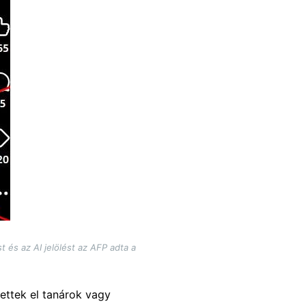
és az AI jelölést az AFP adta a
ettek el tanárok vagy