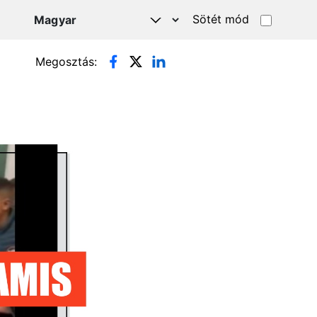
Sötét mód
Megosztás: