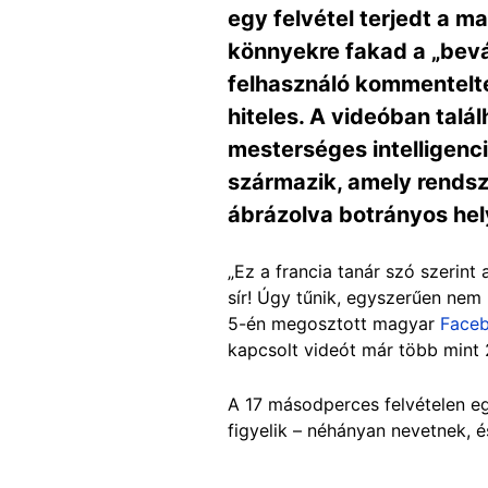
egy felvétel terjedt a m
könnyekre fakad a „bev
felhasználó kommentelte
hiteles. A videóban talá
mesterséges intelligenci
származik, amely rendsze
ábrázolva botrányos he
„Ez a francia tanár szó szerint
sír! Úgy tűnik, egyszerűen nem 
5-én megosztott magyar
Faceb
kapcsolt videót már több mint 
A 17 másodperces felvételen eg
figyelik – néhányan nevetnek, és