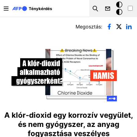
Ugrás a tartalomra
Sötét
Ténykérdés
Search
mód
Elsődleges fülek
Megosztás:
A klór-dioxid egy korrozív vegyület,
és nem gyógyszer, az anyag
fogyasztása veszélyes