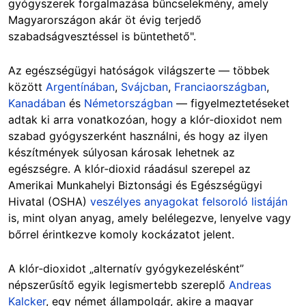
gyógyszerek forgalmazása bűncselekmény, amely
Magyarországon akár öt évig terjedő
szabadságvesztéssel is büntethető".
Az egészségügyi hatóságok világszerte — többek
között
Argentínában
,
Svájcban
,
Franciaországban
,
Kanadában
és
Németországban
— figyelmeztetéseket
adtak ki arra vonatkozóan, hogy a klór‑dioxidot nem
szabad gyógyszerként használni, és hogy az ilyen
készítmények súlyosan károsak lehetnek az
egészségre. A klór‑dioxid ráadásul szerepel az
Amerikai Munkahelyi Biztonsági és Egészségügyi
Hivatal (OSHA)
veszélyes anyagokat felsoroló listáján
is, mint olyan anyag, amely belélegezve, lenyelve vagy
bőrrel érintkezve komoly kockázatot jelent.
A klór‑dioxidot „alternatív gyógykezelésként”
népszerűsítő egyik legismertebb szereplő
Andreas
Kalcker
, egy német állampolgár, akire a magyar