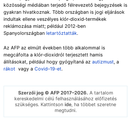
közösségi médiában terjedő félrevezető bejegyzések is
gyakran hivatkoznak. Több országban is jogi eljárások
indultak ellene veszélyes klór‑dioxid‑termékek
reklámozása miatt; például 2012-ben
Spanyolországban
letartóztatták
.
Az AFP az elmúlt években több alkalommal is
megcáfolta a klór‑dioxidról terjesztett hamis
állításokat, például hogy gyógyítaná az
autizmust
, a
rákot
vagy a
Covid–19-et
.
Szerzői jog © AFP 2017–2026.
A tartalom
kereskedelmi célú felhasználásához előfizetés
szükséges. Kattintson
ide
, ha többet szeretne
megtudni.