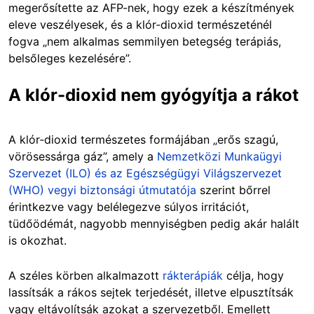
megerősítette az AFP-nek, hogy ezek a készítmények
eleve veszélyesek, és a klór‑dioxid természeténél
fogva „nem alkalmas semmilyen betegség terápiás,
belsőleges kezelésére”.
A klór-dioxid nem gyógyítja a rákot
A klór‑dioxid természetes formájában „erős szagú,
vörösessárga gáz”, amely a
Nemzetközi Munkaügyi
Szervezet (ILO) és az Egészségügyi Világszervezet
(WHO) vegyi biztonsági útmutatója
szerint bőrrel
érintkezve vagy belélegezve súlyos irritációt,
tüdőödémát, nagyobb mennyiségben pedig akár halált
is okozhat.
A széles körben alkalmazott
rákterápiák
célja, hogy
lassítsák a rákos sejtek terjedését, illetve elpusztítsák
vagy eltávolítsák azokat a szervezetből. Emellett