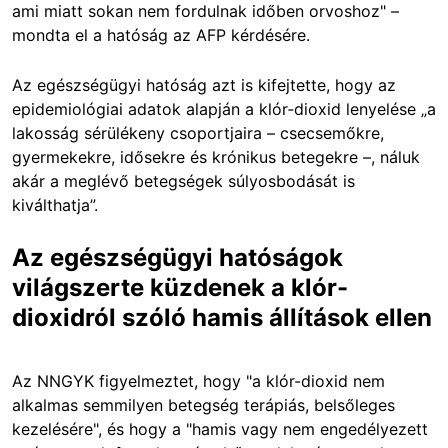
ami miatt sokan nem fordulnak időben orvoshoz" –
mondta el a hatóság az AFP kérdésére.
Az egészségügyi hatóság azt is kifejtette, hogy az
epidemiológiai adatok alapján a klór‑dioxid lenyelése „a
lakosság sérülékeny csoportjaira – csecsemőkre,
gyermekekre, idősekre és krónikus betegekre –, náluk
akár a meglévő betegségek súlyosbodását is
kiválthatja”.
Az egészségügyi hatóságok
világszerte küzdenek a klór-
dioxidról szóló hamis állítások ellen
Az NNGYK figyelmeztet, hogy "a klór-dioxid nem
alkalmas semmilyen betegség terápiás, belsőleges
kezelésére", és hogy a "hamis vagy nem engedélyezett