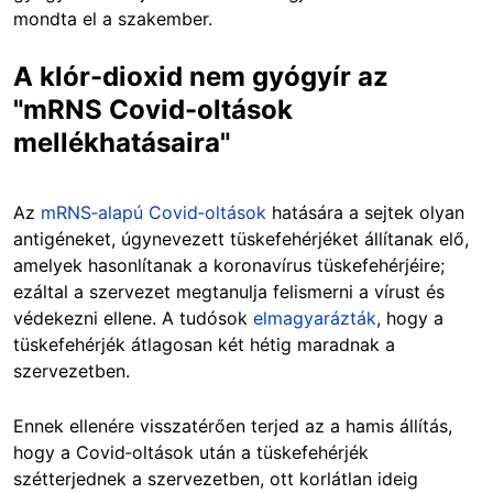
mondta el a szakember.
A klór-dioxid nem gyógyír az
"mRNS Covid-oltások
mellékhatásaira"
Az
mRNS‑alapú Covid‑oltások
hatására a sejtek olyan
antigéneket, úgynevezett tüskefehérjéket állítanak elő,
amelyek hasonlítanak a koronavírus tüskefehérjéire;
ezáltal a szervezet megtanulja felismerni a vírust és
védekezni ellene. A tudósok
elmagyarázták
, hogy a
tüskefehérjék átlagosan két hétig maradnak a
szervezetben.
Ennek ellenére visszatérően terjed az a hamis állítás,
hogy a Covid‑oltások után a tüskefehérjék
szétterjednek a szervezetben, ott korlátlan ideig