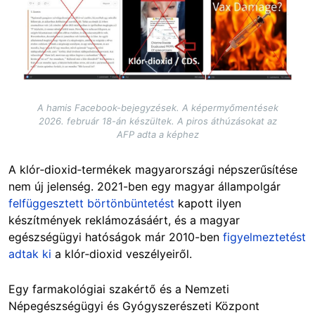
A hamis Facebook-bejegyzések. A képermyőmentések
2026. február 18-án készültek. A piros áthúzásokat az
AFP adta a képhez
A klór‑dioxid‑termékek magyarországi népszerűsítése
nem új jelenség. 2021-ben egy magyar állampolgár
felfüggesztett börtönbüntetést
kapott ilyen
készítmények reklámozásáért, és a magyar
egészségügyi hatóságok már 2010-ben
figyelmeztetést
adtak ki
a klór‑dioxid veszélyeiről.
Egy farmakológiai szakértő és a Nemzeti
Népegészségügyi és Gyógyszerészeti Központ