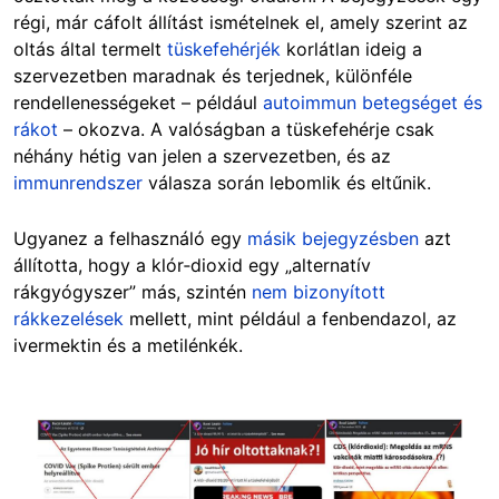
régi, már cáfolt állítást ismételnek el, amely szerint az
oltás által termelt
tüskefehérjék
korlátlan ideig a
szervezetben maradnak és terjednek, különféle
rendellenességeket – például
autoimmun betegséget és
rákot
– okozva. A valóságban a tüskefehérje csak
néhány hétig van jelen a szervezetben, és az
immunrendszer
válasza során lebomlik és eltűnik.
Ugyanez a felhasználó egy
másik bejegyzésben
azt
állította, hogy a klór‑dioxid egy „alternatív
rákgyógyszer” más, szintén
nem bizonyított
rákkezelések
mellett, mint például a fenbendazol, az
ivermektin és a metilénkék.
Image