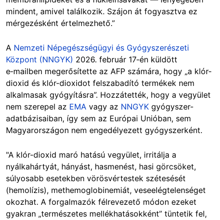
mindent, amivel találkozik. Szájon át fogyasztva ez
mérgezésként értelmezhető.”
A
Nemzeti Népegészségügyi és Gyógyszerészeti
Központ (NNGYK)
2026. február 17‑én küldött
e‑mailben megerősítette az AFP számára, hogy „a klór-
dioxid és klór-dioxidot felszabadító termékek nem
alkalmasak gyógyításra”. Hozzátették, hogy a vegyület
nem szerepel az
EMA
vagy az
NNGYK
gyógyszer-
adatbázisaiban, így sem az Európai Unióban, sem
Magyarországon nem engedélyezett gyógyszerként.
"A klór-dioxid maró hatású vegyület, irritálja a
nyálkahártyát, hányást, hasmenést, hasi görcsöket,
súlyosabb esetekben vörösvértestek szétesését
(hemolízis), methemoglobinemiát, veseelégtelenséget
okozhat. A forgalmazók félrevezető módon ezeket
gyakran „természetes mellékhatásokként” tüntetik fel,