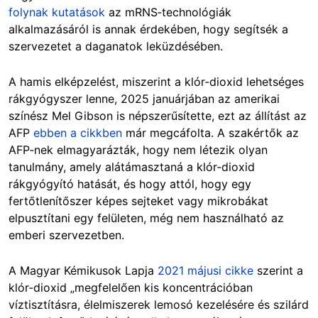
folynak kutatások
az mRNS‑technológiák
alkalmazásáról is annak érdekében, hogy segítsék a
szervezetet a daganatok leküzdésében.
A hamis elképzelést, miszerint a klór‑dioxid lehetséges
rákgyógyszer lenne, 2025 januárjában az amerikai
színész Mel Gibson is népszerűsítette, ezt az állítást az
AFP
ebben a cikkben
már megcáfolta. A szakértők az
AFP‑nek elmagyarázták, hogy nem létezik olyan
tanulmány, amely alátámasztaná a klór‑dioxid
rákgyógyító hatását, és hogy attól, hogy egy
fertőtlenítőszer képes sejteket vagy mikrobákat
elpusztítani egy felületen, még nem használható az
emberi szervezetben.
A Magyar Kémikusok Lapja
2021 májusi cikke
szerint a
klór‑dioxid „megfelelően kis koncentrációban
víztisztításra, élelmiszerek lemosó kezelésére és szilárd