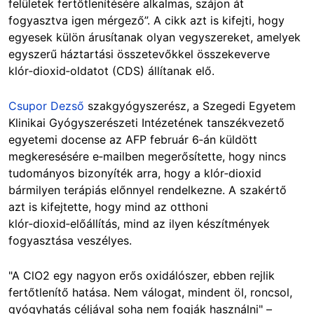
felületek fertőtlenítésére alkalmas, szájon át
fogyasztva igen mérgező”. A cikk azt is kifejti, hogy
egyesek külön árusítanak olyan vegyszereket, amelyek
egyszerű háztartási összetevőkkel összekeverve
klór‑dioxid‑oldatot (CDS) állítanak elő.
Csupor Dezső
szakgyógyszerész, a Szegedi Egyetem
Klinikai Gyógyszerészeti Intézetének tanszékvezető
egyetemi docense az AFP február 6‑án küldött
megkeresésére e‑mailben megerősítette, hogy nincs
tudományos bizonyíték arra, hogy a klór‑dioxid
bármilyen terápiás előnnyel rendelkezne. A szakértő
azt is kifejtette, hogy mind az otthoni
klór‑dioxid‑előállítás, mind az ilyen készítmények
fogyasztása veszélyes.
"A ClO2 egy nagyon erős oxidálószer, ebben rejlik
fertőtlenítő hatása. Nem válogat, mindent öl, roncsol,
gyógyhatás céljával soha nem fogják használni" –