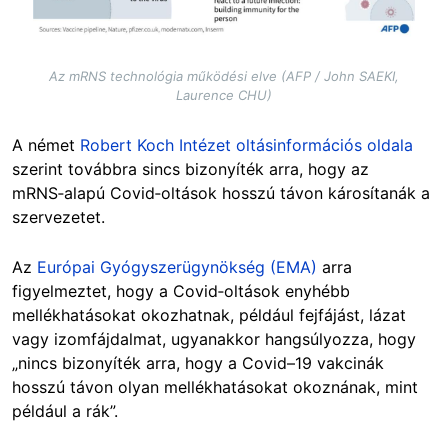
Az mRNS technológia működési elve (AFP / John SAEKI,
Laurence CHU)
A német
Robert Koch Intézet oltásinformációs oldala
szerint továbbra sincs bizonyíték arra, hogy az
mRNS‑alapú Covid‑oltások hosszú távon károsítanák a
szervezetet.
Az
Európai Gyógyszerügynökség (EMA)
arra
figyelmeztet, hogy a Covid‑oltások enyhébb
mellékhatásokat okozhatnak, például fejfájást, lázat
vagy izomfájdalmat, ugyanakkor hangsúlyozza, hogy
„nincs bizonyíték arra, hogy a Covid–19 vakcinák
hosszú távon olyan mellékhatásokat okoznának, mint
például a rák”.