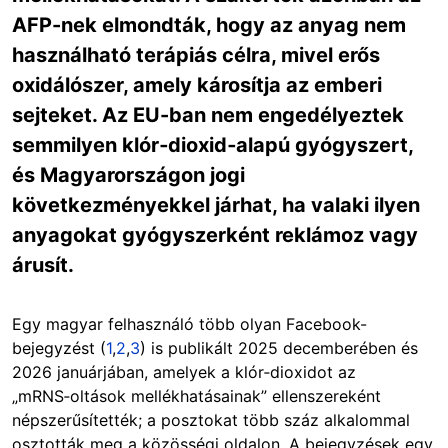
AFP-nek elmondták, hogy az anyag nem
használható terápiás célra, mivel erős
oxidálószer, amely károsítja az emberi
sejteket. Az EU-ban nem engedélyeztek
semmilyen klór‑dioxid‑alapú gyógyszert,
és Magyarországon jogi
következményekkel járhat, ha valaki ilyen
anyagokat gyógyszerként reklámoz vagy
árusít.
Egy magyar felhasználó több olyan Facebook-
bejegyzést (
1
,
2
,
3
) is publikált 2025 decemberében és
2026 januárjában, amelyek a klór‑dioxidot az
„mRNS‑oltások mellékhatásainak” ellenszereként
népszerűsítették; a posztokat több száz alkalommal
osztották meg a közösségi oldalon. A bejegyzések egy