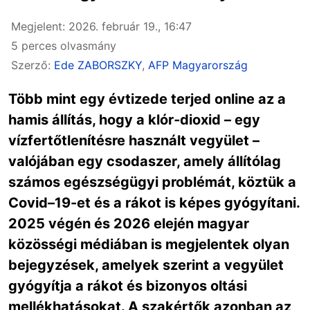
Megjelent: 2026. február 19., 16:47
5 perces olvasmány
Szerző:
Ede ZABORSZKY
,
AFP Magyarország
Több mint egy évtizede terjed online az a
hamis állítás, hogy a klór‑dioxid – egy
vízfertőtlenítésre használt vegyület –
valójában egy csodaszer, amely állítólag
számos egészségügyi problémát, köztük a
Covid–19-et és a rákot is képes gyógyítani.
2025 végén és 2026 elején magyar
közösségi médiában is megjelentek olyan
bejegyzések, amelyek szerint a vegyület
gyógyítja a rákot és bizonyos oltási
mellékhatásokat. A szakértők azonban az