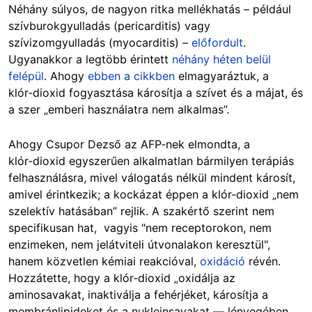
Néhány súlyos, de nagyon ritka mellékhatás – például
szívburokgyulladás (pericarditis) vagy
szívizomgyulladás (myocarditis) –
előfordult
.
Ugyanakkor a legtöbb érintett
néhány héten belül
felépül
. Ahogy
ebben a cikkben
elmagyaráztuk, a
klór‑dioxid fogyasztása károsítja a szívet és a májat, és
a szer „emberi használatra nem alkalmas”.
Ahogy Csupor Dezső az AFP‑nek elmondta, a
klór‑dioxid egyszerűen alkalmatlan bármilyen terápiás
felhasználásra, mivel válogatás nélkül mindent károsít,
amivel érintkezik; a kockázat éppen a klór‑dioxid „nem
szelektív hatásában” rejlik. A szakértő szerint nem
specifikusan hat, vagyis "nem receptorokon, nem
enzimeken, nem jelátviteli útvonalakon keresztül",
hanem közvetlen kémiai reakcióval,
oxidáció
révén.
Hozzátette, hogy a klór‑dioxid „oxidálja az
aminosavakat, inaktiválja a fehérjéket, károsítja a
membránlipideket és a nukleinsavakat — lényegében