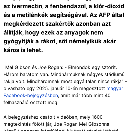
az ivermectin, a fenbendazol, a klór-dioxid
és a metilénkék segítségével. Az AFP által
megkérdezett szakértők azonban azt
állítják, hogy ezek az anyagok nem
gyógyítják a rákot, sőt némelyikük akár
káros is lehet.
"Mel Gibson és Joe Rogan: - Elmondok egy sztorit.
Három barátom van. Mindhármuknak négyes stádiumú
rákja volt. Mindháromnak most egyáltalán nincs rákja” –
olvasható egy 2025. január 10-én megosztott
magyar
Facebook-bejegyzésben
, amit már több mint 40
felhasználó osztott meg.
A bejegyzéshez csatolt videóban, mely 1600
megtekintés fölött jár, Joe Rogan Mel Gibsonnal