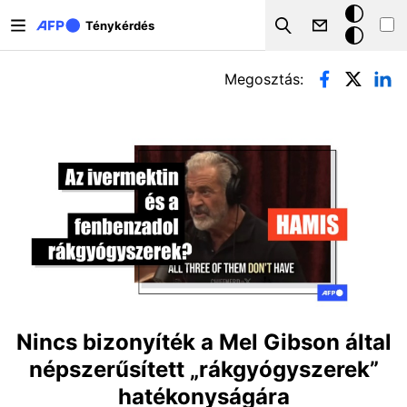
Ugrás a tartalomra
Sötét
Ténykérdés
Search
mód
Elsődleges fülek
Megosztás:
Nincs bizonyíték a Mel Gibson által
népszerűsített „rákgyógyszerek”
hatékonyságára