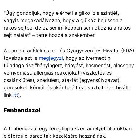
"Úgy gondoljuk, hogy elérheti a glikolízis szintjét,
vagyis megakadályozná, hogy a glükóz bejusson a
rákos sejtbe, de ez semmiképpen sem okozná a rákos
sejt halálát" – tette hozzá a szakember.
Az amerikai Élelmiszer- és Gyógyszerügyi Hivatal (FDA)
továbbá azt is
megjegyzi
, hogy az ivermectin
túladagolása "hányingert, hányást, hasmenést, alacsony
vérnyomást, allergiás reakciókat (viszketés és
csalánkiütés), szédülést, ataxiát (egyensúlyzavar),
görcsöket, kómát és akár halált is okozhat" (archivált
link
itt
).
Fenbendazol
A fenbendazol egy féreghajtó szer, amelyet állatokban
előforduló paraziták kezelésére használnak.