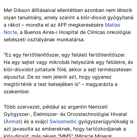
Mel Gibson állításaival ellentétben azonban nem létezik
olyan tanulmány, amely szerint a klór-dioxid gyógyítaná
a rákot – mondta el az AFP megkeresésére
Matías
Norte
, a Buenos Aires-i Hospital de Clínicas onkológiai
sebészeti osztályának munkatársa.
"Ez egy fertőtlenítőszer, egy felületi fertőtlenítőszer.
Ha egy sejtet vagy mikrobát helyezünk egy felületre, és
klór-dioxidot juttatunk fölé, akkor a sejt természetesen
elpusztul. De ez nem jelenti azt, hogy ugyanez
megtörténik a test belsejében is" – magyarázta a
szakember.
Több szervezet, például az argentin Nemzeti
Gyógyszer-, Élelmiszer- és Orvostechnológiai Hivatal
(
Anmat
) és a svájci
Swissmedic
gyógyszerügynökség is
azt javasolta az embereknek, hogy tartózkodjanak a
klór-dioxid, más néven "MMS" (Miracle Mineral