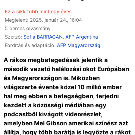
Ez a cikk több mint egy éves.
Megjelent: 2025. január 24., 16:04
5 perces olvasmány
Szerző:
Sofia BARRAGAN
,
AFP Argentína
Fordítás és adaptáció:
AFP Magyarország
A rákos megbetegedések jelentik a
második vezető halálozási okot Európában
és Magyarországon is. Miközben
világszerte évente közel 10 millió ember
hal meg ebben a betegségben, terjedni
kezdett a közösségi médiában egy
podcastből kivágott videorészlet,
amelyben Mel Gibson amerikai színész azt
állítja, hogy több barátja is legyőzte a rákot