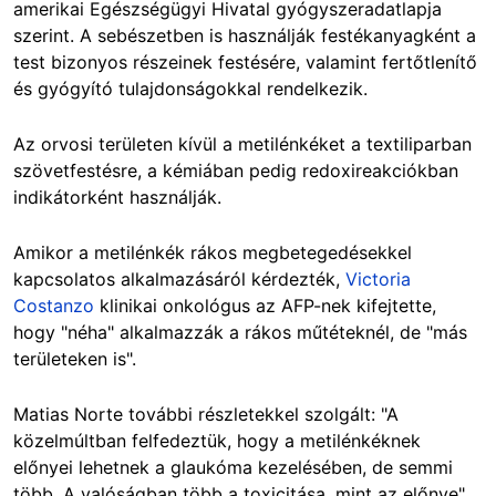
amerikai Egészségügyi Hivatal gyógyszeradatlapja
szerint. A sebészetben is használják festékanyagként a
test bizonyos részeinek festésére, valamint fertőtlenítő
és gyógyító tulajdonságokkal rendelkezik.
Az orvosi területen kívül a metilénkéket a textiliparban
szövetfestésre, a kémiában pedig redoxireakciókban
indikátorként használják.
Amikor a metilénkék rákos megbetegedésekkel
kapcsolatos alkalmazásáról kérdezték,
Victoria
Costanzo
klinikai onkológus az AFP-nek kifejtette,
hogy "néha" alkalmazzák a rákos műtéteknél, de "más
területeken is".
Matias Norte további részletekkel szolgált: "A
közelmúltban felfedeztük, hogy a metilénkéknek
előnyei lehetnek a glaukóma kezelésében, de semmi
több. A valóságban több a toxicitása, mint az előnye".