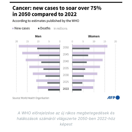
Image
A WHO előrejelzése az új rákos megbetegedések és
halálozások számáról világszerte 2050-ben 2022-höz
képest