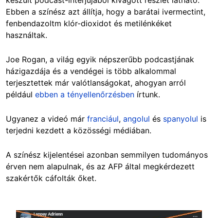
készült podcast-interjújából kivágott részlet látható.
Ebben a színész azt állítja, hogy a barátai ivermectint,
fenbendazoltm klór-dioxidot és metilénkéket
használtak.
Joe Rogan, a világ egyik népszerűbb podcastjának
házigazdája és a vendégei is több alkalommal
terjesztettek már valótlanságokat, ahogyan arról
például
ebben a tényellenőrzésben
írtunk.
Ugyanez a videó már
franciául
,
angolul
és
spanyolul
is
terjedni kezdett a közösségi médiában.
A színész kijelentései azonban semmilyen tudományos
érven nem alapulnak, és az AFP által megkérdezett
szakértők cáfolták őket.
Image