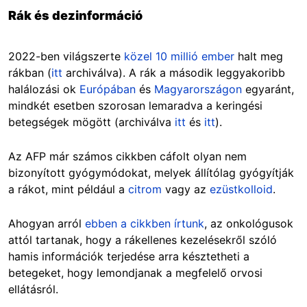
Rák és dezinformáció
2022-ben világszerte
közel 10 millió ember
halt meg
rákban (
itt
archiválva). A rák a második leggyakoribb
halálozási ok
Európában
és
Magyarországon
egyaránt,
mindkét esetben szorosan lemaradva a keringési
betegségek mögött (archiválva
itt
és
itt
).
Az AFP már számos cikkben cáfolt olyan nem
bizonyított gyógymódokat, melyek állítólag gyógyítják
a rákot, mint például a
citrom
vagy az
ezüstkolloid
.
Ahogyan arról
ebben a cikkben írtunk
, az onkológusok
attól tartanak, hogy a rákellenes kezelésekről szóló
hamis információk terjedése arra késztetheti a
betegeket, hogy lemondjanak a megfelelő orvosi
ellátásról.