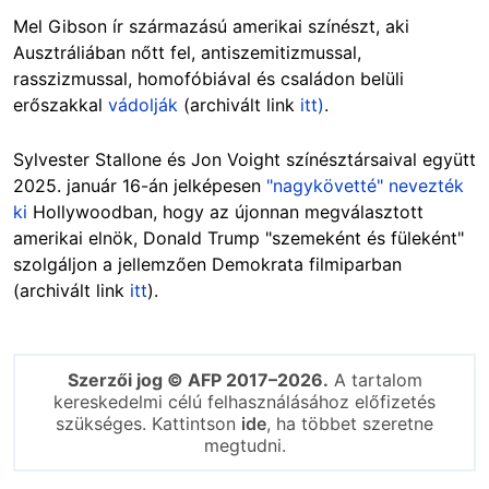
Mel Gibson ír származású amerikai színészt, aki
Ausztráliában nőtt fel, antiszemitizmussal,
rasszizmussal, homofóbiával és családon belüli
erőszakkal
vádolják
(archivált link
itt)
.
Sylvester Stallone és Jon Voight színésztársaival együtt
2025. január 16-án jelképesen
"nagykövetté" nevezték
ki
Hollywoodban, hogy az újonnan megválasztott
amerikai elnök, Donald Trump "szemeként és füleként"
szolgáljon a jellemzően Demokrata filmiparban
(archivált link
itt
).
Szerzői jog © AFP 2017–2026.
A tartalom
kereskedelmi célú felhasználásához előfizetés
szükséges. Kattintson
ide
, ha többet szeretne
megtudni.