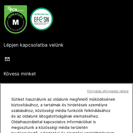
Lépjen kapcsolatba velünk
Kövess minket
Folytatás elfogadás nélkül
Sütiket használunk az oldalunk megfelelő működésének
biztosításához, a tartalmak és hirdetések személyre
Használati feltételek
szabásához, közösségi média funkciók felkínálásához
és az oldalunk látogatottságának elemzéséhez.
Adatvédelmi irányelvek
Oldalhasználattal kapcsolatos információkat is
megosztunk a közösségi média területén
Jogi tájékoztató