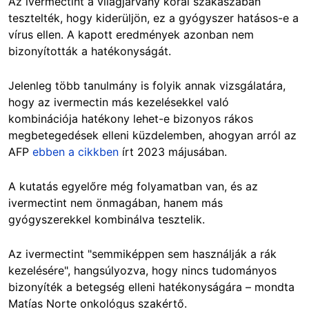
Az ivermectint a világjárvány korai szakaszában
tesztelték, hogy kiderüljön, ez a gyógyszer hatásos-e a
vírus ellen. A kapott eredmények azonban nem
bizonyították a hatékonyságát.
Jelenleg több tanulmány is folyik annak vizsgálatára,
hogy az ivermectin más kezelésekkel való
kombinációja hatékony lehet-e bizonyos rákos
megbetegedések elleni küzdelemben, ahogyan arról az
AFP
ebben a cikkben
írt 2023 májusában.
A kutatás egyelőre még folyamatban van, és az
ivermectint nem önmagában, hanem más
gyógyszerekkel kombinálva tesztelik.
Az ivermectint "semmiképpen sem használják a rák
kezelésére", hangsúlyozva, hogy nincs tudományos
bizonyíték a betegség elleni hatékonyságára – mondta
Matías Norte onkológus szakértő.