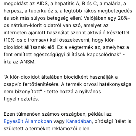
megoldást az AIDS, a hepatitis A, B és C, a malária, a
herpesz, a tuberkulózis, a legtöbb rákos megbetegedés
és sok más súlyos betegség ellen’. Valójában egy 28%-
os nátrium-klorit oldatról van szó, amelyet az
interneten ajánlott használat szerint aktiváló készlettel
(10%-os citromsav) kell összekeverni, hogy klór-
dioxidot állítsanak elő. Ez a végtermék az, amelyhez a
fent említett egészségügyi állítások kapcsolódnak" -
írta az ANSM.
"A klór-dioxidot általában biocidként használják a
csapvíz fertőtlenítésére. A termék orvosi hatékonysága
nem bizonyított" - tette hozzá a nyilvános
figyelmeztetés.
Ezen túlmenően számos országban, például az
Egyesült Államokban
vagy
Kanadában
, bírósági ítélet is
született a terméket reklámozói ellen.