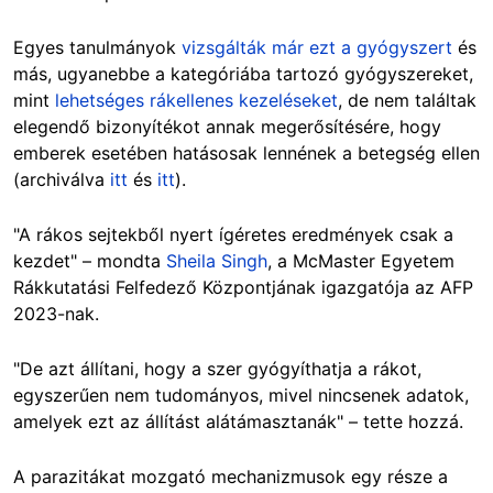
Egyes tanulmányok
vizsgálták már ezt a gyógyszert
és
más, ugyanebbe a kategóriába tartozó gyógyszereket,
mint
lehetséges rákellenes kezeléseket
, de nem találtak
elegendő bizonyítékot annak megerősítésére, hogy
emberek esetében hatásosak lennének a betegség ellen
(archiválva
itt
és
itt
).
"A rákos sejtekből nyert ígéretes eredmények csak a
kezdet" – mondta
Sheila Singh
, a McMaster Egyetem
Rákkutatási Felfedező Központjának igazgatója az AFP
2023-nak.
"De azt állítani, hogy a szer gyógyíthatja a rákot,
egyszerűen nem tudományos, mivel nincsenek adatok,
amelyek ezt az állítást alátámasztanák" – tette hozzá.
A parazitákat mozgató mechanizmusok egy része a