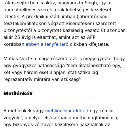
rákos sejtekben is aktív, magyarázta Singh, így a
parazitaellenes szerek a rák lehetséges kezelését
jelentik. A preklinikai stádiumban (laboratóriumi
teszteken/állatokon végzett kísérleteken) szerezett
bizonyítéktól a bizonyított kezelésig vezető út azonban
akár 25 évig is eltarthat, amint azt az AFP
korábban
ebben a tényfeltáró
cikkben kifejtette.
Matías Norte a maga részéről azt is megjegyezte, hogy
egy gyógyszer hatásossága "nem általánosítható egy,
két vagy három eset alapján, statisztikailag
reprezentatív mintára van szükség".
Metilénkék
A metilénkék vagy
metilionínium-klorid
egy kémiai
vegyület, amelyet elsősorban a methemoglobinémia,
egy bizonyos vérzavar kezelésére használnak az