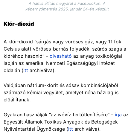
A hamis állítás magyarul a Facebookon. A
képernyőmentés 2025. január 24-én készült
Klór-dioxid
A klór-dioxid "sárgás vagy vöröses gáz, vagy 11 fok
Celsius alatt vöröses-barnás folyadék, szúrós szaga a
klóréhoz hasonló” –
olvasható
az anyag toxikológiai
lapján az amerikai Nemzeti Egészségügyi Intézet
oldalán (
itt
archiválva).
Valójában nátrium-klorit és sósav kombinációjából
származó kémiai vegyület, amelyet néha házilag is
előállítanak.
Gyakran használják "az ivóvíz fertőtlenítésére" –
írja
az
Egyesült Államok Toxikus Anyagok és Betegségek
Nyilvántartási Ügynöksége (
itt
archiválva).