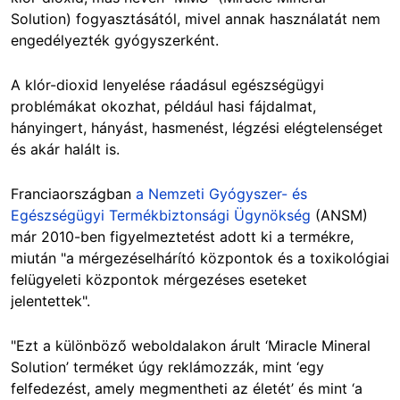
Solution) fogyasztásától, mivel annak használatát nem
engedélyezték gyógyszerként.
A klór-dioxid lenyelése ráadásul egészségügyi
problémákat okozhat, például hasi fájdalmat,
hányingert, hányást, hasmenést, légzési elégtelenséget
és akár halált is.
Franciaországban
a Nemzeti Gyógyszer- és
Egészségügyi Termékbiztonsági Ügynökség
(ANSM)
már 2010-ben figyelmeztetést adott ki a termékre,
miután "a mérgezéselhárító központok és a toxikológiai
felügyeleti központok mérgezéses eseteket
jelentettek".
"Ezt a különböző weboldalakon árult ‘Miracle Mineral
Solution’ terméket úgy reklámozzák, mint ‘egy
felfedezést, amely megmentheti az életét’ és mint ‘a