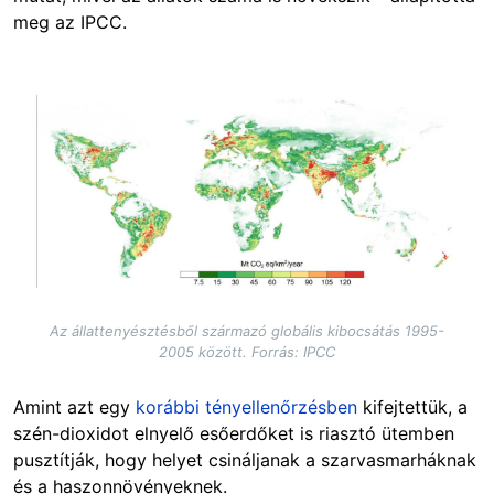
meg az IPCC.
Image
Az állattenyésztésből származó globális kibocsátás 1995-
2005 között. Forrás: IPCC
Amint azt egy
korábbi tényellenőrzésben
kifejtettük, a
szén-dioxidot elnyelő esőerdőket is riasztó ütemben
pusztítják, hogy helyet csináljanak a szarvasmarháknak
és a haszonnövényeknek.