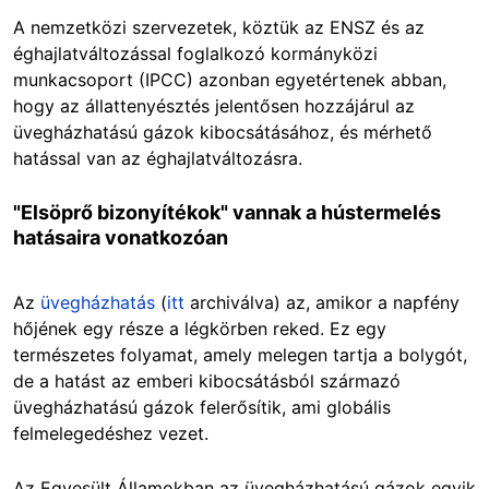
A nemzetközi szervezetek, köztük az ENSZ és az
éghajlatváltozással foglalkozó kormányközi
munkacsoport (IPCC) azonban egyetértenek abban,
hogy az állattenyésztés jelentősen hozzájárul az
üvegházhatású gázok kibocsátásához, és mérhető
hatással van az éghajlatváltozásra.
"Elsöprő bizonyítékok" vannak a hústermelés
hatásaira vonatkozóan
Az
üvegházhatás
(
itt
archiválva) az, amikor a napfény
hőjének egy része a légkörben reked. Ez egy
természetes folyamat, amely melegen tartja a bolygót,
de a hatást az emberi kibocsátásból származó
üvegházhatású gázok felerősítik, ami globális
felmelegedéshez vezet.
Az Egyesült Államokban az üvegházhatású gázok egyik