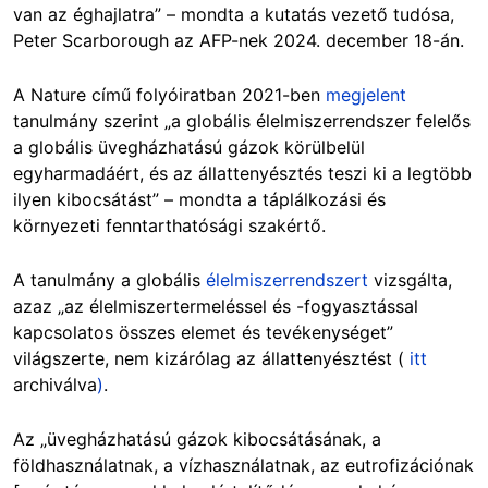
van az éghajlatra” – mondta a kutatás vezető tudósa,
Peter Scarborough az AFP-nek 2024. december 18-án.
A Nature című folyóiratban 2021-ben
megjelent
tanulmány szerint „a globális élelmiszerrendszer felelős
a globális üvegházhatású gázok körülbelül
egyharmadáért, és az állattenyésztés teszi ki a legtöbb
ilyen kibocsátást” – mondta a táplálkozási és
környezeti fenntarthatósági szakértő.
A tanulmány a globális
élelmiszerrendszert
vizsgálta,
azaz „az élelmiszertermeléssel és -fogyasztással
kapcsolatos összes elemet és tevékenységet”
világszerte, nem kizárólag az állattenyésztést (
itt
archiválva
)
.
Az „üvegházhatású gázok kibocsátásának, a
földhasználatnak, a vízhasználatnak, az eutrofizációnak