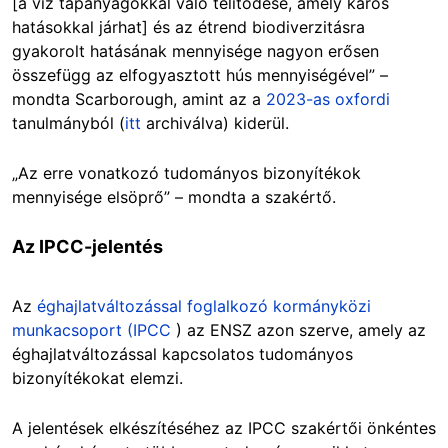
[a víz tápanyagokkal való telítődése, amely káros
hatásokkal járhat] és az étrend biodiverzitásra
gyakorolt hatásának mennyisége nagyon erősen
összefügg az elfogyasztott hús mennyiségével” –
mondta Scarborough, amint az a
2023-as oxfordi
tanulmányból (
itt
archiválva) kiderül.
„Az erre vonatkozó tudományos bizonyítékok
mennyisége elsöprő” – mondta a szakértő.
Az IPCC-jelentés
Az
éghajlatváltozással foglalkozó kormányközi
munkacsoport (IPCC
) az ENSZ azon szerve, amely az
éghajlatváltozással kapcsolatos tudományos
bizonyítékokat elemzi.
A jelentések elkészítéséhez az IPCC szakértői önkéntes