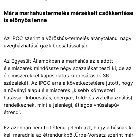
Már a marhahústermelés mérsékelt csökkentése
is előnyös lenne
Az IPCC szerint a vöröshús-termelés aránytalanul nagy
üvegházhatású gázkibocsátással jár.
Az Egyesült Államokban a marhahús az eladott
élelmiszerek mindössze négy százalékát teszi ki, de az
élelmiszerekkel kapcsolatos kibocsátások 36
százalékát. Az IPCC arra a következtetésre jutott, hogy
a növényi alapú élelmiszerek „kisebb környezeti
hatással (kibocsátás, energia-, föld- és vízfelhasználás)
rendelkeznek, mint a jelenlegi, átlagos »húsalapú«
étrend”.
Ez azonban nem feltétlenül jelenti azt, hogy a húsnak ki
kell maradnia az étrendünkből.Ürge-Vorsatz szerint már