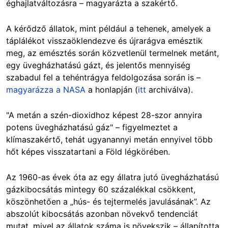
éghajlatváltozásra – magyarázta a szakértő.
A kérődző állatok, mint például a tehenek, amelyek a
táplálékot visszaöklendezve és újrarágva emésztik
meg, az emésztés során közvetlenül termelnek metánt,
egy üvegházhatású gázt, és jelentős mennyiség
szabadul fel a tehéntrágya feldolgozása során is –
magyarázza a NASA
a honlapján (
itt
archiválva).
"A metán a szén-dioxidhoz képest 28-szor annyira
potens üvegházhatású gáz" – figyelmeztet a
klímaszakértő, tehát ugyanannyi metán ennyivel több
hőt képes visszatartani a Föld légkörében.
Az 1960-as évek óta az egy állatra jutó üvegházhatású
gázkibocsátás mintegy 60 százalékkal csökkent,
köszönhetően a „hús- és tejtermelés javulásának”. Az
abszolút kibocsátás azonban növekvő tendenciát
mutat, mivel az állatok száma is növekszik – állapította