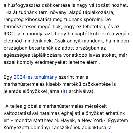
a húsfogyasztás csökkentése is nagy változást hozhat.
"Ha át tudnánk térni növényi alapú táplálkozásra,
rengeteg kibocsátást meg tudnánk spórolni. De
természetesen megértjük, hogy ez lehetetlen, és az
IPCC sem mondja azt, hogy holnaptól kötelező a vegán
életmód mindenkinek. Csak annyit mondunk, ha minden
országban betartanák az adott országban az
egészséges táplálkozásra vonatkozó javaslatokat, már
azzal komoly eredményeket lehetne elérni."
Egy
2024-es tanulmány
szerint már a
marhahústermelés kisebb mértékű csökkentése is
jelentős előnyökkel járna (
itt
archiválva).
„A teljes globális marhahústermelés mérsékelt
változtatásával hatalmas éghajlati előnyöket érhetünk
el” – mondta Matthew N. Hayek, a New York-i Egyetem
Környezettudományi Tanszékének adjunktusa, a