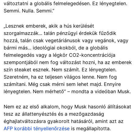
változtatni a globális felmelegedésen. Ez lényegtelen.
Semmi. Nulla. Semmi.”
„Lesznek emberek, akik a hús kerülését
szorgalmazzák... talán pénzügyi érdekük fűződik
hozzá, talán csak vegetáriánusok vagy vegánok, vagy
bármi más... ideológiai okokból, de a globális
felmelegedés vagy a légkör CO2-koncentrációja
szempontjából nem fog változást hozni, ha az emberek
szín steaket esznek. Nem számít. Ez lényegtelen.
Szeretném, ha ez teljesen világos lenne. Nem fog
számítani. Még csak mérni sem lehet majd. Ennyire
lényegtelen. Nem mérhető” – mondta a videóban Musk.
Nem ez az első alkalom, hogy Musk hasonló állításokat
tesz az állattenyésztés és a mezőgazdaság
éghajlatváltozásra gyakorolt hatásáról, amint azt az
AFP korábbi tényellenőrzése
is megállapította.