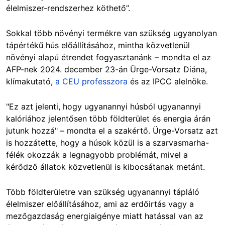
élelmiszer-rendszerhez köthető”.
Sokkal több növényi termékre van szükség ugyanolyan
tápértékű hús előállításához, mintha közvetlenül
növényi alapú étrendet fogyasztanánk – mondta el az
AFP-nek 2024. december 23-án Ürge-Vorsatz Diána,
klímakutató,
a CEU professzora
és az IPCC alelnöke.
"Ez azt jelenti, hogy ugyanannyi húsból ugyanannyi
kalóriához jelentősen több földterület és energia árán
jutunk hozzá" – mondta el a szakértő. Ürge-Vorsatz azt
is hozzátette, hogy a húsok közül is a szarvasmarha-
félék okozzák a legnagyobb problémát, mivel a
kérődző állatok közvetlenül is kibocsátanak metánt.
Több földterületre van szükség ugyanannyi tápláló
élelmiszer előállításához, ami az erdőirtás vagy a
mezőgazdaság energiaigénye miatt hatással van az