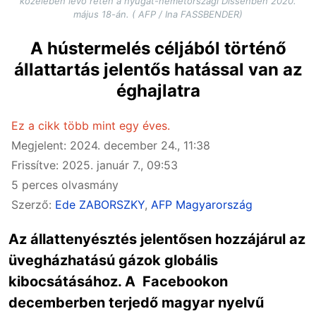
közelében lévő réten a nyugat-németországi Dissenben 2020.
május 18-án. ( AFP / Ina FASSBENDER)
A hústermelés céljából történő
állattartás jelentős hatással van az
éghajlatra
Ez a cikk több mint egy éves.
Megjelent: 2024. december 24., 11:38
Frissítve: 2025. január 7., 09:53
5 perces olvasmány
Szerző:
Ede ZABORSZKY
,
AFP Magyarország
Az állattenyésztés jelentősen hozzájárul az
üvegházhatású gázok globális
kibocsátásához. A Facebookon
decemberben terjedő magyar nyelvű