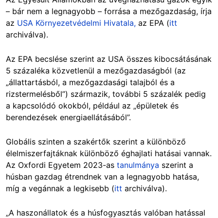
– bár nem a legnagyobb – forrása a mezőgazdaság, írja
az
USA Környezetvédelmi Hivatala,
az EPA (
itt
archiválva).
Az EPA becslése szerint az USA összes kibocsátásának
5 százaléka közvetlenül a mezőgazdaságból (az
„állattartásból, a mezőgazdasági talajból és a
rizstermelésből”) származik, további 5 százalék pedig
a kapcsolódó okokból, például az „épületek és
berendezések energiaellátásából”.
Globális szinten a szakértők szerint a különböző
élelmiszerfajtáknak különböző éghajlati hatásai vannak.
Az Oxfordi Egyetem 2023-as
tanulmánya
szerint a
húsban gazdag étrendnek van a legnagyobb hatása,
míg a vegánnak a legkisebb (
itt
archiválva).
„A haszonállatok és a húsfogyasztás valóban hatással