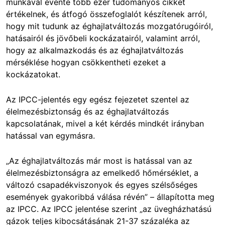
munkával évente több ezer tudományos cikket
értékelnek, és átfogó összefoglalót készítenek arról,
hogy mit tudunk az éghajlatváltozás mozgatórugóiról,
hatásairól és jövőbeli kockázatairól, valamint arról,
hogy az alkalmazkodás és az éghajlatváltozás
mérséklése hogyan csökkentheti ezeket a
kockázatokat.
Az IPCC-jelentés egy egész fejezetet szentel az
élelmezésbiztonság és az éghajlatváltozás
kapcsolatának, mivel a két kérdés mindkét irányban
hatással van egymásra.
„Az éghajlatváltozás már most is hatással van az
élelmezésbiztonságra az emelkedő hőmérséklet, a
változó csapadékviszonyok és egyes szélsőséges
események gyakoribbá válása révén” – állapította meg
az IPCC. Az IPCC jelentése szerint „az üvegházhatású
gázok teljes kibocsátásának 21-37 százaléka az