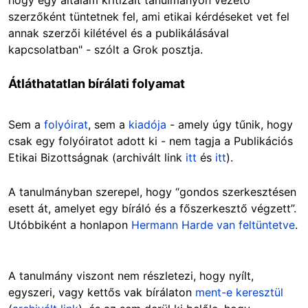
szerzőként tüntetnek fel, ami etikai kérdéseket vet fel
annak szerzői kilétével és a publikálásával
kapcsolatban" - szólt a Grok posztja.
Átláthatatlan bírálati folyamat
Sem a
folyóirat
, sem a
kiadója
- amely úgy tűnik, hogy
csak egy folyóiratot adott ki - nem tagja a Publikációs
Etikai Bizottságnak (archivált lin
k
itt
és
itt
)
.
A tanulmányban szerepel, hogy “gondos szerkesztésen
esett át, amelyet egy bíráló és a főszerkesztő végzett”.
Utóbbiként a honlapon
Hermann Harde van feltüntetve
.
A tanulmány viszont nem részletezi, hogy nyílt,
egyszeri, vagy kettős vak bírálaton
ment-e keresztül