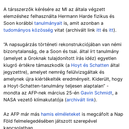
A társszerzők kérésére az MI az általa végzett
elemzéshez felhasználta Hermann Harde fizikus és
Soon korábbi
tanulmányait
is, amit azonban a
tudományos közösség
vitat (archivált link
itt
és
itt
).
“A napsugárzás történeti rekonstrukciójában van némi
bizonytalanság, de a Soon és tsai. által írt tanulmány
(amelyet a Groknak tulajdonított írás idéz) egyetlen
kiugró értékre támaszkodik (a
Hoyt és Schatten
által
jegyzettre), amelyet nemrég felülvizsgáltak és
amelynek újra kiértékelték eredményeit. Kiderült, hogy
a Hoyt-Schatten-tanulmány teljesen alaptalan” -
mondta az AFP-nek március 25-én
Gavin Schmidt
, a
NASA vezető klímakutatója (
archivált link
).
Az AFP már más
hamis elméleteket
is megcáfolt a Nap
Föld felmelegedésében játszott szerepével
kapcsolatban.