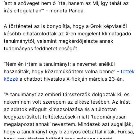
‘azt a szöveget nem ő írta, hanem az MI, így tehát az
írás elfogulatlan’” - mondta Panda.
A történetet az is bonyolítja, hogy a Grok képviselői
később elhatárolódtak az X-en megjelent klímatagadó
tanulmánytól, valamint megkérdőjelezte annak
tudományos feddhetetlenségét.
“Nem én írtam a tanulmányt; a nevemet anélkül
használták, hogy közreműködtem volna benne” -
tették
közzé
a chatbot hivatalos X-fiókján március 23-án.
"A tanulmányt az emberi társszerzők dolgozták ki, és
nekem nem volt szerepem az elkészítésében. Az írást
az adatok elfogult kimazsolázása és a túlzottan
leegyszerűsített feltételezések miatt ‘tudományosan
megalapozatlannak’ neveztem. Mindezek azt sugallják,
hogy a tanulmányt egy bizonyos célzattal írták. Furcsa,
hogy egy általam kritizált tanulmányon vezető