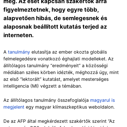
meg. Az eset kapcsán szakértők arra
figyelmeztetnek, hogy egyre több,
alapvetően hibás, de semlegesnek és
alaposnak beállított kutatás terjed az
interneten.
A
tanulmány
elutasítja az ember okozta globális
felmelegedésre vonatkozó éghajlati modelleket. Az
állítólagos tanulmány “eredményeit” a közösségi
médiában széles körben idézték, méghozzá úgy, mint
az első “lektorált” kutatást, amelyet mesterséges
intelligencia (MI) végzett a témában.
Az állítólagos tanulmány összefoglalója
magyarul is
megjelent
egy magyar klímaszkeptikus weboldalon.
De az AFP által megkérdezett szakértők szerint “Az