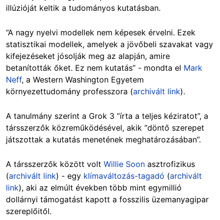
illúzióját keltik a tudományos kutatásban.
“A nagy nyelvi modellek nem képesek érvelni. Ezek
statisztikai modellek, amelyek a jövőbeli szavakat vagy
kifejezéseket jósolják meg az alapján, amire
betanították őket. Ez nem kutatás” - mondta el
Mark
Neff
, a Western Washington Egyetem
környezettudomány professzora (
archivált link
).
A tanulmány szerint a Grok 3 “írta a teljes kéziratot”, a
társszerzők közreműködésével, akik “döntő szerepet
játszottak a kutatás menetének meghatározásában”.
A társszerzők között volt
Willie Soon
asztrofizikus
(
archivált link
) - egy
klímaváltozás-tagadó
(
archivált
link
), aki az elmúlt években több mint egymillió
dollárnyi támogatást kapott a fosszilis üzemanyagipar
szereplőitől.