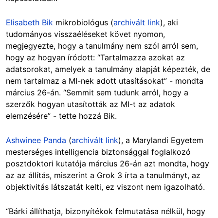
Elisabeth Bik
mikrobiológus (
archivált link
), aki
tudományos visszaéléseket követ nyomon,
megjegyezte, hogy a tanulmány nem szól arról sem,
hogy az hogyan íródott: “Tartalmazza azokat az
adatsorokat, amelyek a tanulmány alapját képezték, de
nem tartalmaz a MI-nek adott utasításokat” - mondta
március 26-án. “Semmit sem tudunk arról, hogy a
szerzők hogyan utasították az MI-t az adatok
elemzésére” - tette hozzá Bik.
Ashwinee Panda
(
archivált link
), a Marylandi Egyetem
mesterséges intelligencia biztonsággal foglalkozó
posztdoktori kutatója március 26-án azt mondta, hogy
az az állítás, miszerint a Grok 3 írta a tanulmányt, az
objektivitás látszatát kelti, ez viszont nem igazolható.
“Bárki állíthatja, bizonyítékok felmutatása nélkül, hogy