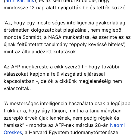
(
archivált link
), és az sem derül ki belőle, hogy
mindössze 12 nap alatt nyújtották be és tették közzé.
“Az, hogy egy mesterséges intelligencia gyakorlatilag
értelmetlen dolgozatokat plagizálna”, nem meglepő,
mondta Schmidt, a NASA munkatársa, és szerinte ez az
újnak feltüntetett tanulmány “éppoly kevéssé hiteles”,
mint az általa idézett kutatások.
Az AFP megkereste a cikk szerzőit - hogy további
válaszokat kapjon a felülvizsgálati eljárással
kapcsolatban -, de ők a cikkünk megjelenéséig nem
válaszoltak.
“A mesterséges intelligencia használata csak a legújabb
trükk arra, hogy úgy tűnjön, mintha a tanulmányban
szereplő érvek újak lennének, nem pedig régiek és
hamisak” - mondta az AFP-nek március 28-án
Naomi
Oreskes
, a Harvard Egyetem tudománytörténésze