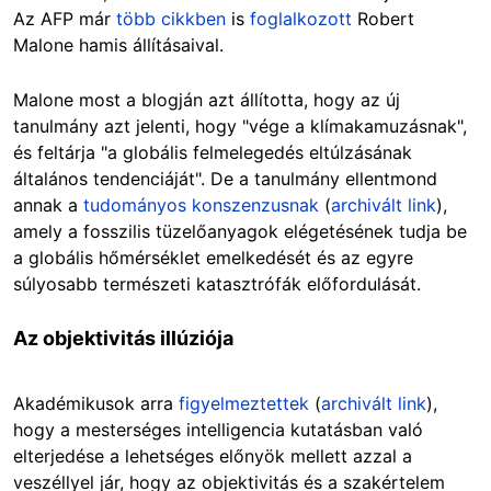
Az AFP már
több cikkben
is
foglalkozott
Robert
Malone hamis állításaival.
Malone most a blogján azt állította, hogy az új
tanulmány azt jelenti, hogy "vége a klímakamuzásnak",
és feltárja "a globális felmelegedés eltúlzásának
általános tendenciáját". De a tanulmány ellentmond
annak a
tudományos konszenzusnak
(
archivált link
),
amely a fosszilis tüzelőanyagok elégetésének tudja be
a globális hőmérséklet emelkedését és az egyre
súlyosabb természeti katasztrófák előfordulását.
Az objektivitás illúziója
Akadémikusok arra
figyelmeztettek
(
archivált link
),
hogy a mesterséges intelligencia kutatásban való
elterjedése a lehetséges előnyök mellett azzal a
veszéllyel jár, hogy az objektivitás és a szakértelem