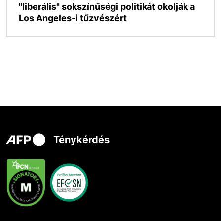
"liberális" sokszínűségi politikát okolják a
Los Angeles-i tűzvészért
Ténykérdés