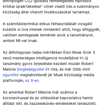
antropogén CO2-globális felmelegedési hipotézis
kritikai újraértékelése” címet viselő írás a tudományos
közösség által vitatott hivatkozásokat tartalmaz.
A számítástechnikai etikus felhasználását vizsgáló
kutatók is óva intenek mindenkit attól, hogy elhiggyék,
valóban semlegesek lennének azok a tanulmányok,
amiket MI-vel írnak.
Az állítólagosan teljes mértékben Elon Musk Grok 3
nevű mesterséges intelligencia modelljével írt új
tanulmány gyors terjedésbe kezdett miután Robert
Malone
blogbejegyzést
írt róla, és már több mint
egymillió
megtekintésnél jár Musk közösségi média
platformján,
az X-en
.
Az amerikai Robert Malone már számos a
koronavírussal és az oltásokkal kapcsolatos hamis
állítást tett, és összeesküvés-elméleteket terjesztett.