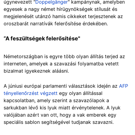
úgynevezett "
Doppelgänger
" kampánynak, amelyben
egyesek a nagy német hírügynökségek stílusát és
megjelenését utánzó hamis cikkeket terjesztenek az
oroszbarát narratívák felerősítése érdekében.
“A feszültségek felerősítése"
Németországban is egyre több olyan állítás terjed az
interneten, amelyek a szavazási folyamatba vetett
bizalmat igyekeznek aláásni.
A júniusi európai parlamenti választások idején az
AFP
tényellenőrzést végzett
egy olyan állítással
kapcsolatban, amely szerint a szavazólapok a
sarkukban lévő kis lyuk miatt érvénytelenek. A lyuk
valójában azért van ott, hogy a vak emberek egy
speciális sablon segítségével tudjanak szavazni.