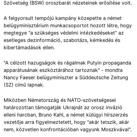
Szövetség (BSW) oroszbarát nézeteinek erősítése volt.
A felgyorsult tempójú kampány közepette a német
belügyminisztérium munkacsoportot hozott létre, hogy
megtegye "a szükséges védelmi intézkedéseket" az
esetleges dezinformáció, szabotázs, kémkedés és
kibertámadások ellen.
"A célzott hazugságok és rágalmak Putyin propaganda
apparátusának eszköztárához tartoznak" - mondta
Nancy Faeser belügyminiszter a Süddeutsche Zeitung
(SZ) című lapnak.
Miközben Németország és NATO-szövetségesei
határozottan támogatják Ukrajnát az orosz invázió
elleni harcban, Bruno Kahl, a német külügyi hírszerzés
vezetője arra figyelmeztetett, hogy "akár tetszik, akár
nem, közvetlen konfrontációban vagyunk Moszkvával".