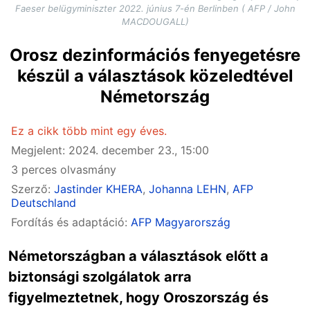
Faeser belügyminiszter 2022. június 7-én Berlinben ( AFP / John
MACDOUGALL)
Orosz dezinformációs fenyegetésre
készül a választások közeledtével
Németország
Ez a cikk több mint egy éves.
Megjelent: 2024. december 23., 15:00
3 perces olvasmány
Szerző:
Jastinder KHERA
,
Johanna LEHN
,
AFP
Deutschland
Fordítás és adaptáció:
AFP Magyarország
Németországban a választások előtt a
biztonsági szolgálatok arra
figyelmeztetnek, hogy Oroszország és