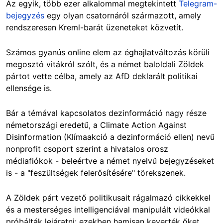
Az egyik, több ezer alkalommal megtekintett
Telegram
-
bejegyzés
egy olyan csatornáról származott, amely
rendszeresen Kreml-barát üzeneteket közvetít.
Számos gyanús online elem az éghajlatváltozás körüli
megosztó vitákról szólt, és a német baloldali Zöldek
pártot vette célba, amely az AfD deklarált politikai
ellensége is.
Bár a témával kapcsolatos dezinformáció nagy része
németországi eredetű, a Climate Action Against
Disinformation (Klímaakció a dezinformáció ellen) nevű
nonprofit csoport szerint a hivatalos orosz
médiafiókok - beleértve a német nyelvű bejegyzéseket
is - a "feszültségek felerősítésére" törekszenek.
A Zöldek párt vezető politikusait rágalmazó cikkekkel
és a mesterséges intelligenciával manipulált videókkal
próbálták lejáratni: ezekben hamisan keverték őket