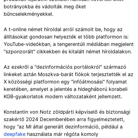
botrányokba és vádolták meg őket
bűncselekményekkel.
A t-online német híroldal arról számolt be, hogy az
állításokat gondosan helyezték el több platformon is:
YouTube-videókban, a tengerentúli médiában megjelent
"szponzorált" cikkekben és kitalált német híroldalakon.
Az ezekről a "dezinformációs portálokról" származó
linkeket aztán Moszkva-barát fiókok terjesztették el az
X közösségi platformon egy "infóátmosási" folyamat
keretében, amelyet a jelentés a hidegháború korabeli
KGB-gyakorlatok modern változataként jellemzett.
Konstantin von Notz zöldpárti képviselő és biztonsági
szakértő 2024 Decemberében arra figyelmeztetett,
hogy "az MI által generált dezinformáció, például a
deepfake
használata már régóta komoly