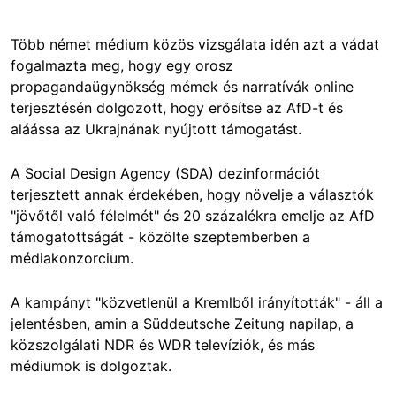
Több német médium közös vizsgálata idén azt a vádat
fogalmazta meg, hogy egy orosz
propagandaügynökség mémek és narratívák online
terjesztésén dolgozott, hogy erősítse az AfD-t és
aláássa az Ukrajnának nyújtott támogatást.
A Social Design Agency (SDA) dezinformációt
terjesztett annak érdekében, hogy növelje a választók
"jövőtől való félelmét" és 20 százalékra emelje az AfD
támogatottságát - közölte szeptemberben a
médiakonzorcium.
A kampányt "közvetlenül a Kremlből irányították" - áll a
jelentésben, amin a Süddeutsche Zeitung napilap, a
közszolgálati NDR és WDR televíziók, és más
médiumok is dolgoztak.