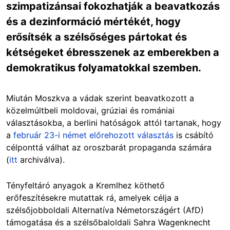
szimpatizánsai fokozhatják a beavatkozás
és a dezinformáció mértékét, hogy
erősítsék a szélsőséges pártokat és
kétségeket ébresszenek az emberekben a
demokratikus folyamatokkal szemben.
Miután Moszkva a vádak szerint beavatkozott a
közelmúltbeli moldovai, grúziai és romániai
választásokba, a berlini hatóságok attól tartanak, hogy
a
február 23-i német előrehozott választás
is csábító
célponttá válhat az oroszbarát propaganda számára
(
itt
archiválva).
Tényfeltáró anyagok a Kremlhez köthető
erőfeszítésekre mutattak rá, amelyek célja a
szélsőjobboldali Alternatíva Németországért (AfD)
támogatása és a szélsőbaloldali Sahra Wagenknecht