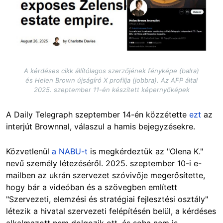
A kérdéses cikk állítólagos szerzőjének fényképe (balra)
és Helen Brown újságíró X profilja (jobbra). Az AFP által
2025. szeptember 11-én készített képernyőképek
A Daily Telegraph szeptember 14-én közzétette
ezt
az
interjút Brownnal, válaszul a hamis bejegyzésekre.
Közvetlenül
a NABU-t
is megkérdeztük az "Olena K."
nevű személy létezéséről. 2025. szeptember 10-i e-
mailben az ukrán szervezet szóvivője megerősítette,
hogy bár a videóban és a szövegben említett
"Szervezeti, elemzési és stratégiai fejlesztési osztály"
létezik a hivatal szervezeti felépítésén belül, a kérdéses