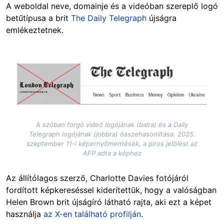
A weboldal neve, domainje és a videóban szereplő logó
betűtípusa a brit
The Daily Telegraph
újságra
emlékeztetnek.
Image
A szóban forgó videó logójának (balra) és a Daily
Telegraph logójának (jobbra) összehasonlítása. 2025.
szeptember 11-i képernyőmentések, a piros jelölést az
AFP adta a képhez
Az állítólagos szerző, Charlotte Davies fotójáról
fordított képkereséssel kiderítettük, hogy a valóságban
Helen Brown brit újságíró látható rajta, aki ezt a képet
használja
az X-en található profilján
.