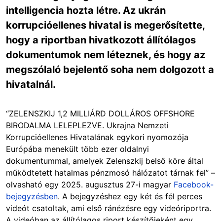
intelligencia hozta létre. Az ukrán
korrupcióellenes hivatal is megerősítette,
hogy a riportban hivatkozott állítólagos
dokumentumok nem léteznek, és hogy az
megszólaló bejelentő soha nem dolgozott a
hivatalnál.
“ZELENSZKIJ 1,2 MILLIÁRD DOLLÁROS OFFSHORE
BIRODALMA LELEPLEZVE. Ukrajna Nemzeti
Korrupcióellenes Hivatalának egykori nyomozója
Európába menekült több ezer oldalnyi
dokumentummal, amelyek Zelenszkij belső köre által
működtetett hatalmas pénzmosó hálózatot tárnak fel” –
olvasható egy 2025. augusztus 27-i magyar
Facebook-
bejegyzésben
. A bejegyzéshez egy két és fél perces
videót csatoltak, ami első ránézésre egy videóriportra.
A videóban az állítólagos riport készítőjeként egy