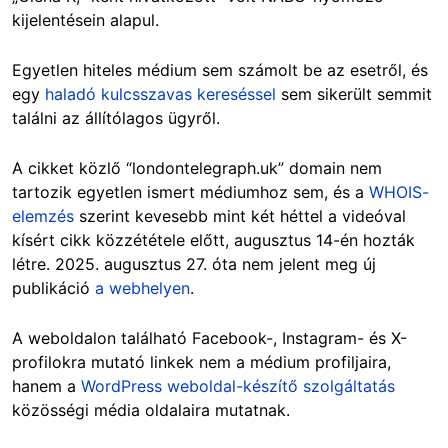
kijelentésein alapul.
Egyetlen hiteles médium sem számolt be az esetről, és
egy
haladó kulcsszavas kereséssel
sem sikerült semmit
találni az állítólagos ügyről.
A cikket közlő “londontelegraph.uk” domain nem
tartozik egyetlen ismert médiumhoz sem, és a
WHOIS-
elemzés
szerint kevesebb mint két héttel a videóval
kísért cikk közzététele előtt, augusztus 14-én hozták
létre. 2025. augusztus 27. óta nem jelent meg új
publikáció
a webhelyen
.
A weboldalon található Facebook-, Instagram- és X-
profilokra mutató linkek nem a médium profiljaira,
hanem a
WordPress weboldal-készítő szolgáltatás
közösségi média oldalaira mutatnak.