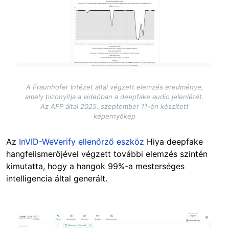
A Fraunhofer Intézet által végzett elemzés eredménye,
amely bizonyítja a videóban a deepfake audio jelenlétét.
Az AFP által 2025. szeptember 11-én készített
képernyőkép
Az
InVID-WeVerify ellenőrző eszköz
Hiya deepfake
hangfelismerőjével végzett további elemzés szintén
kimutatta, hogy a hangok 99%-a mesterséges
intelligencia által generált.
Image