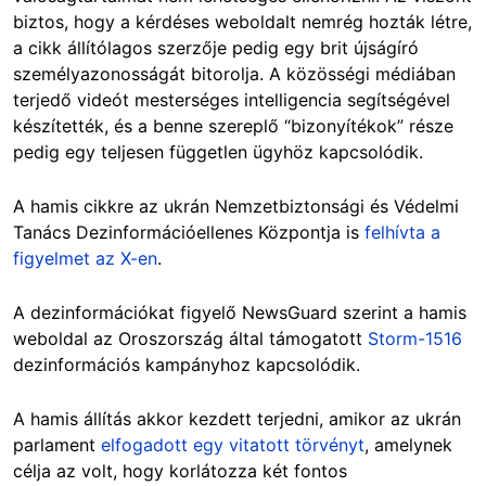
biztos, hogy a kérdéses weboldalt nemrég hozták létre,
a cikk állítólagos szerzője pedig egy brit újságíró
személyazonosságát bitorolja. A közösségi médiában
terjedő videót mesterséges intelligencia segítségével
készítették, és a benne szereplő “bizonyítékok” része
pedig egy teljesen független ügyhöz kapcsolódik.
A hamis cikkre az ukrán Nemzetbiztonsági és Védelmi
Tanács Dezinformációellenes Központja is
felhívta a
figyelmet az X-en
.
A dezinformációkat figyelő NewsGuard szerint a hamis
weboldal az Oroszország által támogatott
Storm-1516
dezinformációs kampányhoz kapcsolódik.
A hamis állítás akkor kezdett terjedni, amikor az ukrán
parlament
elfogadott egy vitatott törvényt
, amelynek
célja az volt, hogy korlátozza két fontos