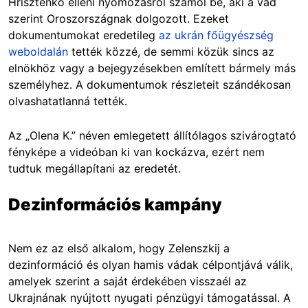
Hrisztenkó elleni nyomozásról számol be, aki a vád
szerint Oroszországnak dolgozott. Ezeket
dokumentumokat eredetileg
az ukrán főügyészség
weboldalán
tették közzé, de semmi közük sincs az
elnökhöz vagy a bejegyzésekben említett bármely más
személyhez. A dokumentumok részleteit szándékosan
olvashatatlanná tették.
Az „Olena K.” néven emlegetett állítólagos szivárogtató
fényképe a videóban ki van kockázva, ezért nem
tudtuk megállapítani az eredetét.
Dezinformációs kampány
Nem ez az első alkalom, hogy Zelenszkij a
dezinformáció és olyan hamis vádak célpontjává válik,
amelyek szerint a saját érdekében visszaél az
Ukrajnának nyújtott nyugati pénzügyi támogatással. A