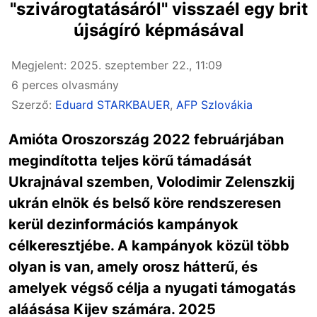
"szivárogtatásáról" visszaél egy brit
újságíró képmásával
Megjelent: 2025. szeptember 22., 11:09
6 perces olvasmány
Szerző:
Eduard STARKBAUER
,
AFP Szlovákia
Amióta Oroszország 2022 februárjában
megindította teljes körű támadását
Ukrajnával szemben, Volodimir Zelenszkij
ukrán elnök és belső köre rendszeresen
kerül dezinformációs kampányok
célkeresztjébe. A kampányok közül több
olyan is van, amely orosz hátterű, és
amelyek végső célja a nyugati támogatás
aláásása Kijev számára. 2025