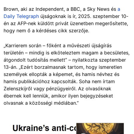
Brown, aki az Independent, a BBC, a Sky News és
a
Daily Telegraph
újságoknak is ír, 2025. szeptember 10-
én az AFP-nek küldött privát üzenetben megerősítette,
hogy nem ő a kérdéses cikk szerzője.
„Karrierem során – főként a művészeti újságírás
területén – mindig is elköteleztem magam a becsületes,
átgondolt tudósítás mellett” – nyilatkozta szeptember
13-án. „Ezért borzalmasnak tartom, hogy ismeretlen
személyek ellopták a képemet, és hamis névhez és
hamis publikációhoz kapcsolták. Soha nem írtam
Zelenszkijről vagy pénzügyeiről. Az olvasóknak
ébernek kell lenniük, amikor ilyen bejegyzéseket
olvasnak a közösségi médiában.”
Image