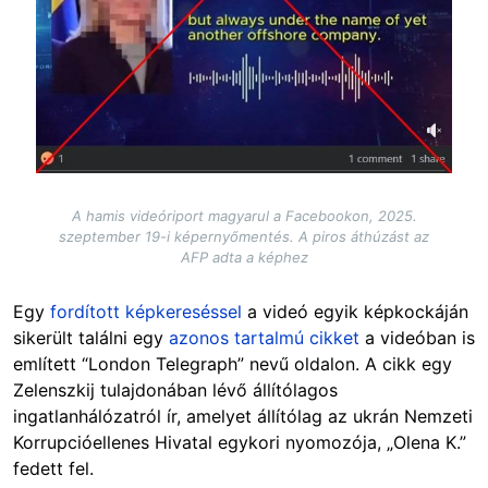
A hamis videóriport magyarul a Facebookon, 2025.
szeptember 19-i képernyőmentés. A piros áthúzást az
AFP adta a képhez
Egy
fordított képkereséssel
a videó egyik képkockáján
sikerült találni egy
azonos tartalmú cikket
a videóban is
említett “London Telegraph” nevű oldalon. A cikk egy
Zelenszkij tulajdonában lévő állítólagos
ingatlanhálózatról ír, amelyet állítólag az ukrán Nemzeti
Korrupcióellenes Hivatal egykori nyomozója, „Olena K.”
fedett fel.