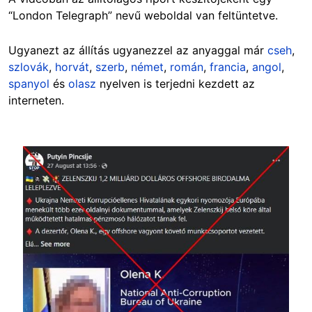
“London Telegraph” nevű weboldal van feltüntetve.
Ugyanezt az állítás ugyanezzel az anyaggal már
cseh
,
szlovák
,
horvát
,
szerb
,
német
,
román
,
francia
,
angol
,
spanyol
és
olasz
nyelven is terjedni kezdett az
interneten.
Image