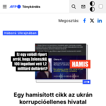
Ugrás a tartalomra
Sötét
Ténykérdés
Search
mód
Elsődleges fülek
Megosztás:
Háború Ukrajnában
Egy hamisított cikk az ukrán
korrupcióellenes hivatal