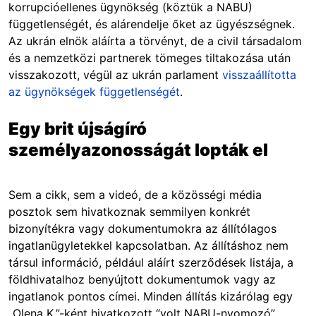
korrupcióellenes ügynökség (köztük a NABU)
függetlenségét, és alárendelje őket az ügyészségnek.
Az ukrán elnök aláírta a törvényt, de a civil társadalom
és a nemzetközi partnerek tömeges tiltakozása után
visszakozott, végül az ukrán parlament
visszaállította
az ügynökségek függetlenségét
.
Egy brit újságíró
személyazonosságát lopták el
Sem a cikk, sem a videó, de a közösségi média
posztok sem hivatkoznak semmilyen konkrét
bizonyítékra vagy dokumentumokra az állítólagos
ingatlanügyletekkel kapcsolatban. Az állításhoz nem
társul információ, például aláírt szerződések listája, a
földhivatalhoz benyújtott dokumentumok vagy az
ingatlanok pontos címei. Minden állítás kizárólag egy
„Olena K,”-ként hivatkozott “volt NABU-nyomozó”