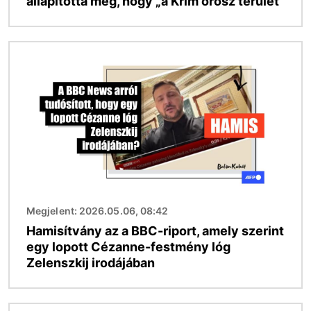
állapította meg, hogy „a Krím orosz terület”
Kép
Megjelent: 2026.05.06, 08:42
Hamisítvány az a BBC-riport, amely szerint
egy lopott Cézanne-festmény lóg
Zelenszkij irodájában