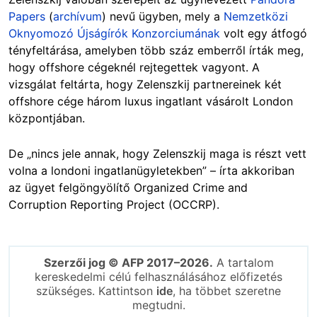
Papers
(
archívum
) nevű ügyben, mely a
Nemzetközi
Oknyomozó Újságírók Konzorciumának
volt egy átfogó
tényfeltárása, amelyben több száz emberről írták meg,
hogy offshore cégeknél rejtegettek vagyont. A
vizsgálat feltárta, hogy Zelenszkij partnereinek két
offshore cége három luxus ingatlant vásárolt London
központjában.
De „nincs jele annak, hogy Zelenszkij maga is részt vett
volna a londoni ingatlanügyletekben” – írta akkoriban
az ügyet felgöngyölítő Organized Crime and
Corruption Reporting Project (OCCRP).
Szerzői jog © AFP 2017–2026.
A tartalom
kereskedelmi célú felhasználásához előfizetés
szükséges. Kattintson
ide
, ha többet szeretne
megtudni.