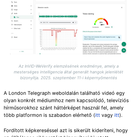
Az InVID-WeVerify elemzésének eredménye, amely a
mesterséges intelligencia által generált hangok jelenlétét
bizonyítja. 2025. szeptember 11-i képernyőmentés
A London Telegraph weboldalán található videó egy
olyan konkrét médiumhoz nem kapcsolódó, televíziós
hírműsorokhoz szánt háttérképet használ fel, amely
több platformon is szabadon elérhető (
itt
vagy
itt
).
Fordított képkereséssel azt is sikerült kideríteni, hogy