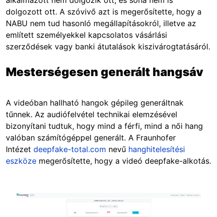
alkalmazott nem dolgozik ott, és soha nem is
dolgozott ott. A szóvivő azt is megerősítette, hogy a
NABU nem tud hasonló megállapításokról, illetve az
említett személyekkel kapcsolatos vásárlási
szerződések vagy banki átutalások kiszivárogtatásáról.
Mesterségesen generált hangsáv
A videóban hallható hangok gépileg generáltnak
tűnnek. Az audiófelvétel technikai elemzésével
bizonyítani tudtuk, hogy mind a férfi, mind a női hang
valóban számítógéppel generált. A Fraunhofer
Intézet
deepfake-total.com
nevű
hanghitelesítési
eszköze
megerősítette, hogy a videó deepfake-alkotás.
Image