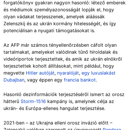
forgatókönyv gyakran nagyon hasonló: létező emberek
és médiumok személyazonosságát lopják el, hogy
olyan vádakat terjesszenek, amelyek aláássák
Zelenszkij és az ukrán kormány hitelességét, és így
potenciálisan a nyugati támogatásokat is.
Az AFP már számos tényellenőrzésben cáfolt olyan
tartalmakat, amelyeket valódinak tűnő híroldalak és
videóriportok terjesztettek, és amik az ukrán elnökről
terjesztettek koholt állításokat, mint például, hogy
megvette
Hitler autóját
,
nyaralóját
,
egy luxuslakást
Dubajban
, vagy éppen egy
francia bankot
.
Hasonló dezinformációk terjesztéséről ismert az orosz
hátterű
Storm-1516
kampány is, amelynek célja az
ukrán- és Európa-ellenes hangulat terjesztése.
2021-ben – az Ukrajna elleni orosz invázió előtt –
Zelenszkij valóban szerepelt az úgynevezett
Pandora