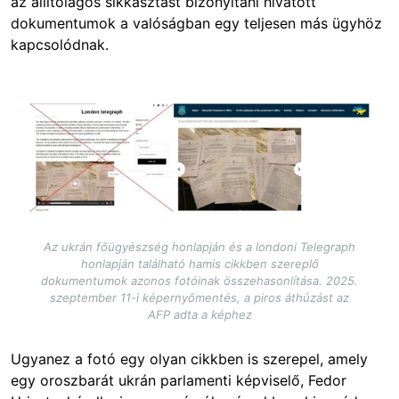
az állítólagos sikkasztást bizonyítani hivatott
dokumentumok a valóságban egy teljesen más ügyhöz
kapcsolódnak.
Image
Az ukrán főügyészség honlapján és a londoni Telegraph
honlapján található hamis cikkben szereplő
dokumentumok azonos fotóinak összehasonlítása. 2025.
szeptember 11-i képernyőmentés, a piros áthúzást az
AFP adta a képhez
Ugyanez a fotó egy olyan cikkben is szerepel, amely
egy oroszbarát ukrán parlamenti képviselő, Fedor