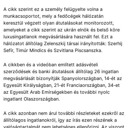
A cikk szerint ez a személy felügyelte volna a
munkacsoportot, mely a fedőcégek hálózatán
keresztül végzett olyan átutalásokat monitorozott,
amelyeket a cikk szerint az ukrán elnök és belső köre
luxusingatlanok megvásárlására használt fel. Ezt a
hálózatot állítólag Zelenszkij társai irányították: Szerhij
Sefír, Timúr Mindics és Szvitlana Piscsanszka.
A cikkben és a videóban említett adásvételi
szerződések és banki átutalások állítólag 26 ingatlan
megvásárlását bizonyítják Spanyolországban, 14-ét az
Egyesült Királyságban, 21-ét Franciaországban, 34-et
az Egyesült Arab Emírségekben és további nyolc
ingatlant Olaszországban.
A cikk azonban nem árul további részleteket ezekről az
állítólagos ingatlanokról, így az írás ezen részének a
valóságtartalmát nem lehetséges ellenőrizni. Az viszont