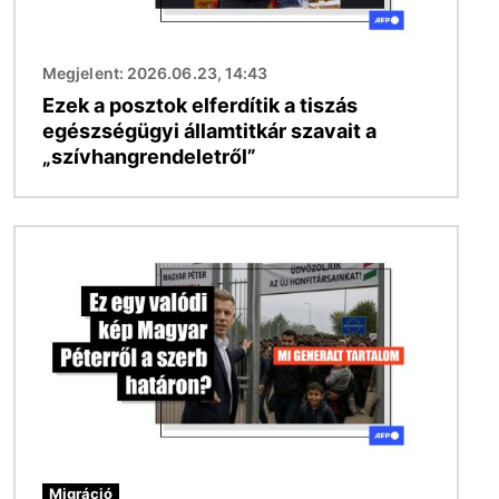
Megjelent: 2026.06.23, 14:43
Ezek a posztok elferdítik a tiszás
egészségügyi államtitkár szavait a
„szívhangrendeletről”
Kép
Migráció