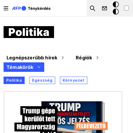
Ugrás a tartalomra
Sötét
Ténykérdés
Search
mód
Politika
Legnépszerűbb hírek
Régiók
Témakörök
Politika
Egészség
Környezet
Kép