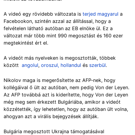
A videó egy rövidebb változata is
terjed magyarul
a
Facebookon, szintén azzal az állítással, hogy a
felvételen látható autóban az EB elnöke ül. Ez a
változat már több mint 990 megosztást és 160 ezer
megtekintést ért el.
A videót más nyelveken is megosztották, többek
között
angolul
,
oroszul,
hollandul
és
szerbül
.
Nikolov maga is megerősítette az AFP-nek, hogy
kollégáival ő ült az autóban, nem pedig Von der Leyen.
Az AFP továbbá azt is kiderítette, hogy Von der Leyen
még meg sem érkezett Bulgáriába, amikor a videót
közzétették, így lehetetlen, hogy az autóban ült volna,
ahogyan azt a virális bejegyzések állítják.
Bulgária megosztott Ukrajna támogatásával