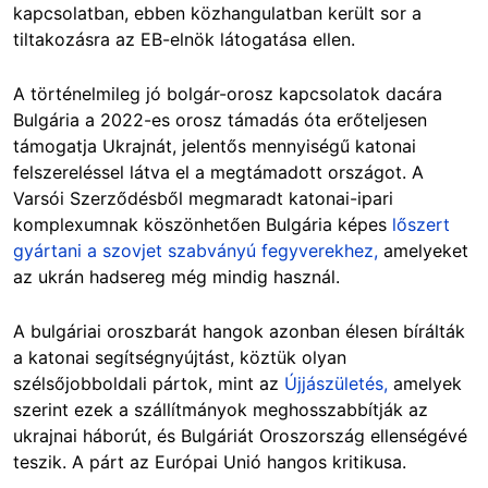
kapcsolatban, ebben közhangulatban került sor a
tiltakozásra az EB-elnök látogatása ellen.
A történelmileg jó bolgár-orosz kapcsolatok dacára
Bulgária a 2022-es orosz támadás óta erőteljesen
támogatja Ukrajnát, jelentős mennyiségű katonai
felszereléssel látva el a megtámadott országot. A
Varsói Szerződésből megmaradt katonai-ipari
komplexumnak köszönhetően Bulgária képes
lőszert
gyártani a szovjet szabványú fegyverekhez,
amelyeket
az ukrán hadsereg még mindig használ.
A bulgáriai oroszbarát hangok azonban élesen bírálták
a katonai segítségnyújtást, köztük olyan
szélsőjobboldali pártok, mint az
Újjászületés,
amelyek
szerint ezek a szállítmányok meghosszabbítják az
ukrajnai háborút, és Bulgáriát Oroszország ellenségévé
teszik. A párt az Európai Unió hangos kritikusa.