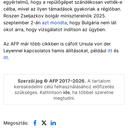
egyértelmű, hogy a repülőgépet szándékosan vették-e
célba, mivel az ilyen támadások gyakoriak a régióban.
Roszen Zseljazkov bolgár miniszterelnök 2025.
szeptember 2-án
azt mondta
, hogy Bulgária nem lát
okot arra, hogy vizsgálatot indítson az ügyben.
Az AFP már több cikkben is cáfolt Ursula von der
Leyennel kapcsolatos hamis állításokat, például
itt
és
itt
.
Szerzői jog © AFP 2017–2026.
A tartalom
kereskedelmi célú felhasználásához előfizetés
szükséges. Kattintson
ide
, ha többet szeretne
megtudni.
Megosztás: