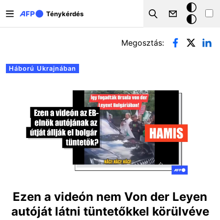
Ugrás a tartalomra
Sötét
Ténykérdés
Search
mód
Elsődleges fülek
Megosztás:
Háború Ukrajnában
Ezen a videón nem Von der Leyen
autóját látni tüntetőkkel körülvéve