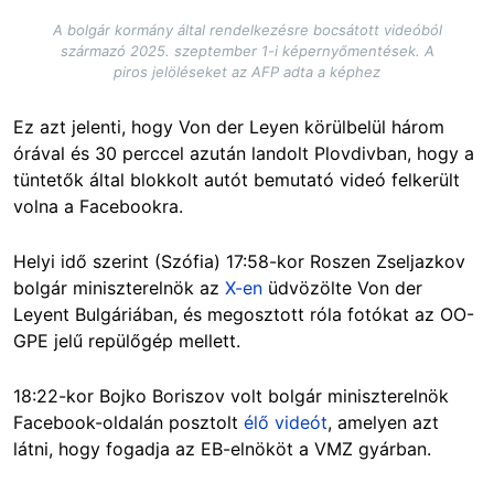
A bolgár kormány által rendelkezésre bocsátott videóból
származó 2025. szeptember 1-i képernyőmentések. A
piros jelöléseket az AFP adta a képhez
Ez azt jelenti, hogy Von der Leyen körülbelül három
órával és 30 perccel azután landolt Plovdivban, hogy a
tüntetők által blokkolt autót bemutató videó felkerült
volna a Facebookra.
Helyi idő szerint (Szófia) 17:58-kor Roszen Zseljazkov
bolgár miniszterelnök az
X-en
üdvözölte Von der
Leyent Bulgáriában, és megosztott róla fotókat az OO-
GPE jelű repülőgép mellett.
18:22-kor Bojko Boriszov volt bolgár miniszterelnök
Facebook-oldalán posztolt
élő videót
, amelyen azt
látni, hogy fogadja az EB-elnököt a VMZ gyárban.