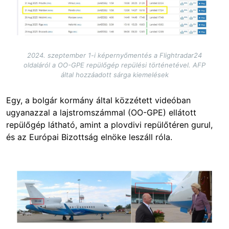
2024. szeptember 1-i képernyőmentés a Flightradar24
oldaláról a OO-GPE repülőgép repülési történetével. AFP
által hozzáadott sárga kiemelések
Egy, a bolgár kormány által közzétett videóban
ugyanazzal a lajstromszámmal (OO-GPE) ellátott
repülőgép látható, amint a plovdivi repülőtéren gurul,
és az Európai Bizottság elnöke leszáll róla.
Image