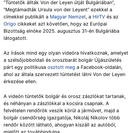
“Tüntetők állták Von der Leyen útját Bulgáriában”,
“Megtámadták Ursula von der Leyent” ezekkel a
címekkel publikált a
Magyar Nemzet
, a
HírTV
és az
Origo
cikkeket azt követően, hogy az Európai
Bizottság elnöke 2025. augusztus 31-én Bulgáriába
látogatott.
Az írások mind egy olyan videóra hivatkoznak, amelyet
a szélsőjobboldali és oroszbarát bolgár Újjászületés
párt egy politikusa
osztott meg
a Facebook-oldalán,
ahol az általa szervezett tüntetést látni Von der Leyen
érkezése ellen.
A videón tüntetők bolgár és orosz zászlókat tartanak,
és néhányan a zászlókkal a kocsira csapnak. A
felvételen rendőrök veszik körül a járművet, majd a
bolgár csendőrség igazgatója, Nikoláj Nikolov több
rendőr között látható, ahogyan kiszáll az autóból,
mielőtt az továbbindulna.