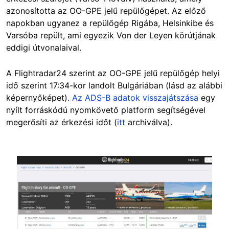
azonosította az OO-GPE jelű repülőgépet. Az előző
napokban ugyanez a repülőgép Rigába, Helsinkibe és
Varsóba repült, ami egyezik Von der Leyen körútjának
eddigi útvonalaival.
A Flightradar24 szerint az OO-GPE jelű repülőgép helyi
idő szerint 17:34-kor landolt Bulgáriában (lásd az alábbi
képernyőképet).
Az ADS-B adatok visszajátszása
egy
nyílt forráskódú nyomkövető platform segítségével
megerősíti az érkezési időt (
itt
archiválva).
Image