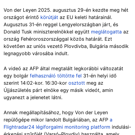
Von der Leyen 2025. augusztus 29-én kezdte meg hét
országot érintő
körútját
az EU keleti határainál.
Augusztus 31-én reggel Lengyelországban járt, és
Donald Tusk miniszterelnökkel együtt
meglátogatta
az
ország Fehéroroszországgal közös határát. Ezt
követően az uniós vezető Plovdivba, Bulgária második
legnagyobb városába indult.
A videó az AFP által megtalált legkorábbi változatát
egy bolgár
felhasználó töltötte fel
31-én helyi idő
szerint 14:02-kor. 16:30-kor
osztott
meg az
Újjászületés párt elnöke egy másik videót, amin
ugyanezt a jelenetet látni.
Annak megállapításához, hogy Von der Leyen
repülőgépe mikor landolt Bulgáriában, az AFP
a
Flightradar24 légiforgalmi monitoring platform
indulási-
érkezési szűrőjét (Varsó–Plovdiv) használta, amely