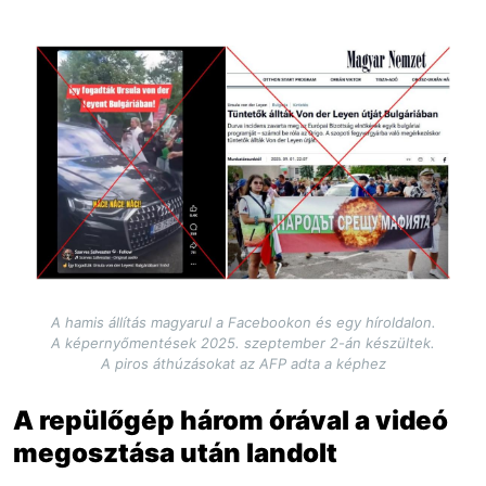
Image
A hamis állítás magyarul a Facebookon és egy híroldalon.
A képernyőmentések 2025. szeptember 2-án készültek.
A piros áthúzásokat az AFP adta a képhez
A repülőgép három órával a videó
megosztása után landolt