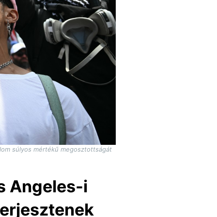
adalom súlyos mértékű megosztottságát
s Angeles-i
terjesztenek