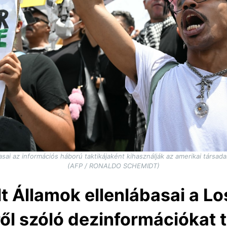
basai az információs háború taktikájaként kihasználják az amerikai társ
(AFP / RONALDO SCHEMIDT)
t Államok ellenlábasai a Lo
ől szóló dezinformációkat 