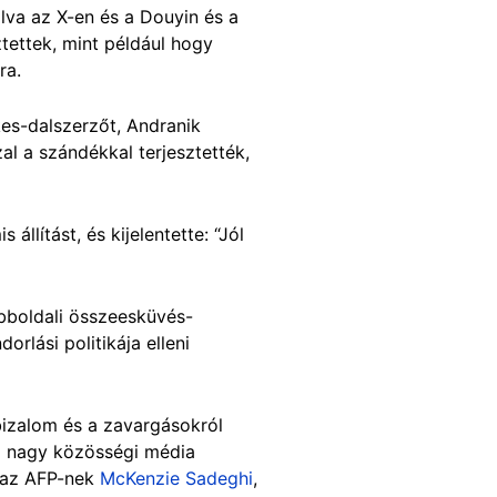
va az X-en és a Douyin és a
ztettek, mint például hogy
ra.
kes-dalszerzőt, Andranik
l a szándékkal terjesztették,
lítást, és kijelentette: “Jól
obboldali összeesküvés-
rlási politikája elleni
bizalom és a zavargásokról
t a nagy közösségi média
a az AFP-nek
McKenzie Sadeghi
,