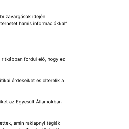
bbi zavargások idején
ternetet hamis információkkal”
 ritkábban fordul elő, hogy ez
ikai érdekeiket és elterelik a
iket az Egyesült Államokban
ttek, amin raklapnyi téglák