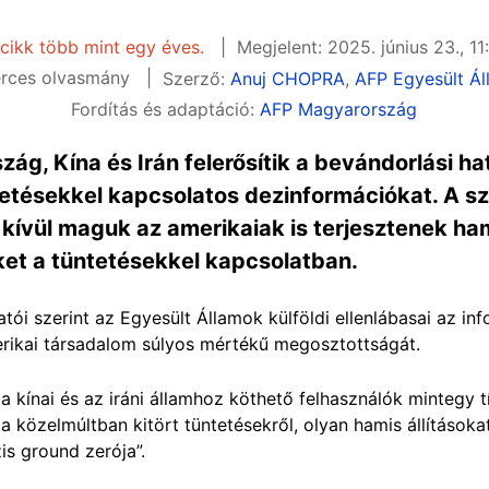
 cikk több mint egy éves.
Megjelent: 2025. június 23., 11
rces olvasmány
Szerző:
Anuj CHOPRA
,
AFP Egyesült Á
Fordítás és adaptáció:
AFP Magyarország
zág, Kína és Irán felerősítik a bevándorlási ha
tetésekkel kapcsolatos dezinformációkat. A sz
 kívül maguk az amerikaiak is terjesztenek ha
et a tüntetésekkel kapcsolatban.
i szerint az Egyesült Államok külföldi ellenlábasai az inf
erikai társadalom súlyos mértékű megosztottságát.
 kínai és az iráni államhoz köthető felhasználók mintegy t
 közelmúltban kitört tüntetésekről, olyan hamis állításokat
is ground zerója”.