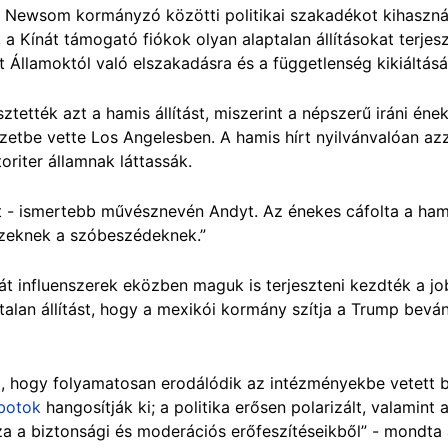
 Newsom kormányzó közötti politikai szakadékot kihasznál
a Kínát támogató fiókok olyan alaptalan állításokat terjes
lt Államoktól való elszakadásra és a függetlenség kikiáltásá
ztették azt a hamis állítást, miszerint a népszerű iráni éne
etbe vette Los Angelesben. A hamis hírt nyilvánvalóan azza
riter államnak láttassák.
 ismertebb művésznevén Andyt. Az énekes cáfolta a hamis ál
zeknek a szóbeszédeknek.”
t influenszerek eközben maguk is terjeszteni kezdték a j
alan állítást, hogy a mexikói kormány szítja a Trump bevándo
i, hogy folyamatosan erodálódik az intézményekbe vetett 
botok
hangosítják ki; a politika erősen polarizált, valamin
za a biztonsági és moderációs erőfeszítéseikből” - mondt