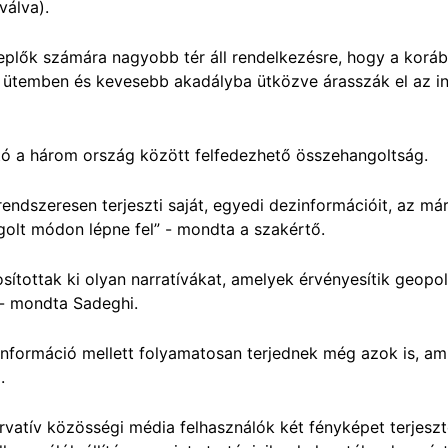
válva).
replők számára nagyobb tér áll rendelkezésre, hogy a korá
 ütemben és kevesebb akadályba ütközve árasszák el az in
tó a három ország között felfedezhető összehangoltság.
rendszeresen terjeszti saját, egyedi dezinformációit, az már
olt módon lépne fel” - mondta a szakértő.
ítottak ki olyan narratívákat, amelyek érvényesítik geopolit
 - mondta Sadeghi.
nformáció mellett folyamatosan terjednek még azok is, am
.
vatív közösségi média felhasználók két fényképet terjeszte