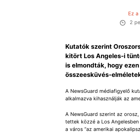
Ez a
2 pe
Kutatók szerint Oroszors
kitört Los Angeles-i tün
is elmondták, hogy ezen
összeesküvés-elméletek
A NewsGuard médiafigyelő kutató
alkalmazva kihasználják az am
A NewsGuard szerint az orosz, a
tettek közzé a Los Angelesben a
a város “az amerikai apokalipsz