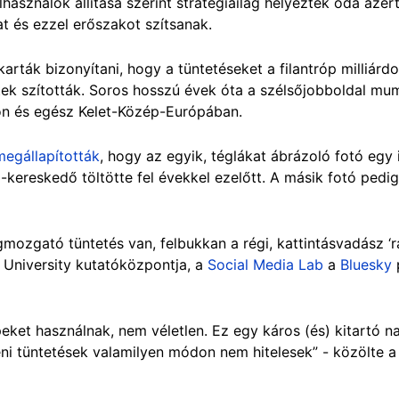
lhasználók állítása szerint stratégiailag helyezték oda azért
 és ezzel erőszakot szítsanak.
karták bizonyítani, hogy a tüntetéseket a filantróp milliárd
ek szították. Soros hosszú évek óta a szélsőjobboldal mu
n és egész Kelet-Közép-Európában.
megállapították
, hogy az egyik, téglákat ábrázoló fotó egy 
-kereskedő töltötte fel évekkel ezelőtt. A másik fotó pedi
ozgató tüntetés van, felbukkan a régi, kattintásvadász ‘ra
 University kutatóközpontja, a
Social Media Lab
a
Bluesky
eket használnak, nem véletlen. Ez egy káros (és) kitartó na
leni tüntetések valamilyen módon nem hitelesek” - közölte 