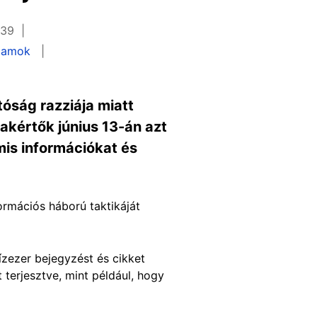
:39
llamok
tóság razziája miatt
akértők június 13-án azt
mis információkat és
ormációs háború taktikáját
ízezer bejegyzést és cikket
 terjesztve, mint például, hogy