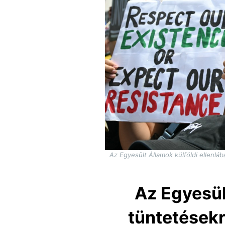
Az Egyesült Államok külföldi ellenlá
Az Egyesül
tüntetésekr