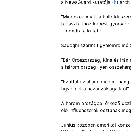
a NewsGuard kutatója (
itt
archi
“Mindezek miatt a külföldi sze
tapasztalthoz képest gyorsabb
- mondta a kutató.
Sadeghi szerint figyelemre mél
“Bár Oroszország, Kína és Irán 
a három ország ilyen összehang
“Ezúttal az állami médiák hangos
figyelmet a hazai válságaikról”
A három országból érkező dezi
élő influenszerek osztanak meg
Június közepén amerikai konzer