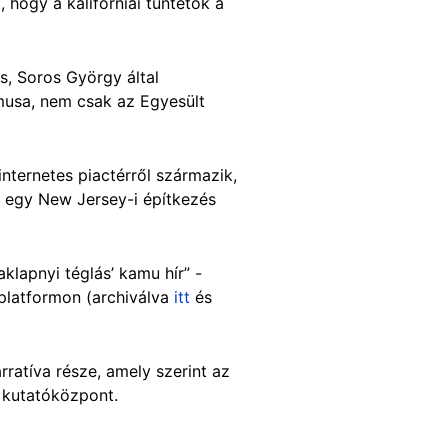
, hogy a kaliforniai tüntetők a
os, Soros György által
musa, nem csak az Egyesült
internetes piactérről származik,
g egy New Jersey-i építkezés
klapnyi téglás’ kamu hír” -
platformon (archiválva
itt
és
rratíva része, amely szerint az
a kutatóközpont.