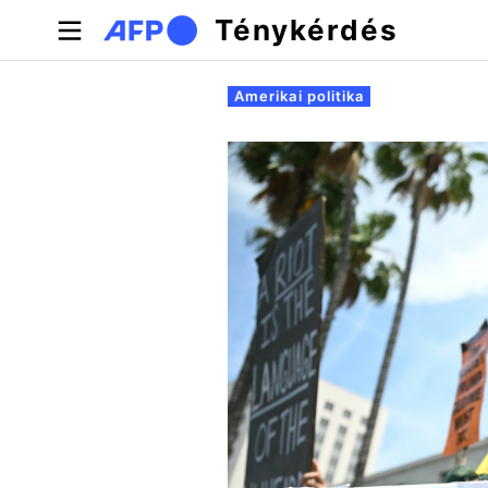
Ugrás a tartalomra
Ténykérdés
Elsődleges fülek
Amerikai politika