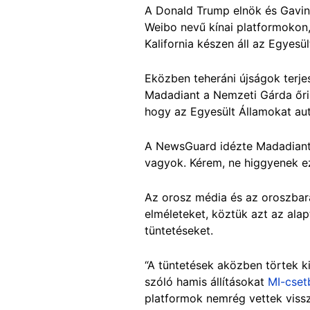
A Donald Trump elnök és Gavin
Weibo nevű kínai platformokon, 
Kalifornia készen áll az Egyesü
Eközben teheráni újságok terjes
Madadiant a Nemzeti Gárda őriz
hogy az Egyesült Államokat auto
A NewsGuard idézte Madadiant -
vagyok. Kérem, ne higgyenek e
Az orosz média és az oroszbará
elméleteket, köztük azt az alapt
tüntetéseket.
“A tüntetések aközben törtek k
szóló hamis állításokat
MI-cset
platformok nemrég vettek viss