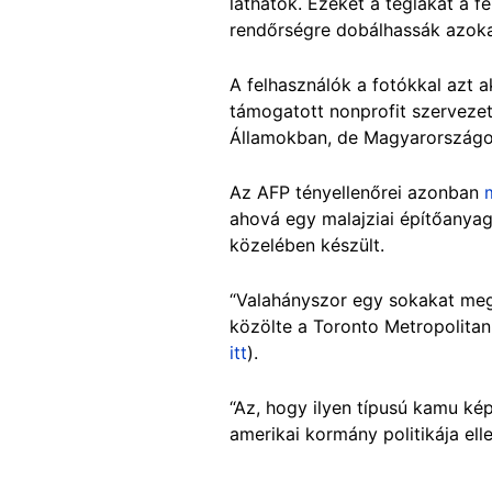
láthatók. Ezeket a téglákat a fe
rendőrségre dobálhassák azokat
A felhasználók a fotókkal azt a
támogatott nonprofit szervezet
Államokban, de Magyarországo
Az AFP tényellenőrei azonban
ahová egy malajziai építőanyag
közelében készült.
“Valahányszor egy sokakat megm
közölte a Toronto Metropolitan
itt
).
“Az, hogy ilyen típusú kamu kép
amerikai kormány politikája el