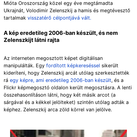
Mióta Oroszország közel egy éve megtámadta
Ukrajnát, Volodimir Zelenszkij a hamis és megtévesztő
tartalmak
visszatérő célpontjává vált.
A kép eredetileg 2006-ban készült, és nem
Zelenszkijt látni rajta
Az interneten megosztott képet digitálisan
manipulálták. Egy
fordított képkereséssel
sikerült
kideríteni, hogy Zelenszkij arcát utólag szerkesztették
rá
egy képre, ami eredetileg 2006-ban készült
, és a
Flickr képmegosztó oldalon került megosztásra. A lenti
összehasonlításon látni, hogy két másik arcot (a
sárgával és a kékkel jelölteket) szintén utólag adták a
képhez. Zelenszkij arca zöld körrel van jelölve.
Image