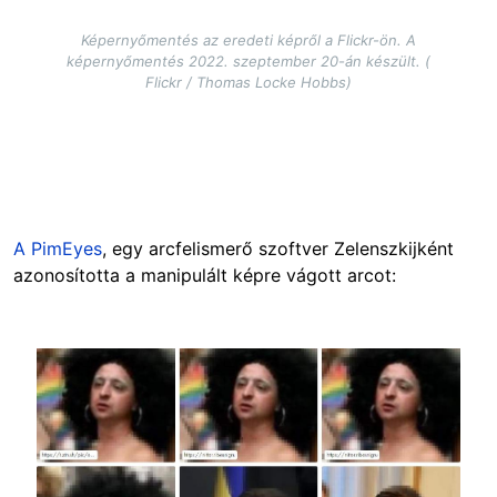
Képernyőmentés az eredeti képről a Flickr-ön. A
képernyőmentés 2022. szeptember 20-án készült. (
Flickr / Thomas Locke Hobbs)
A PimEyes
, egy arcfelismerő szoftver Zelenszkijként
azonosította a manipulált képre vágott arcot:
Image