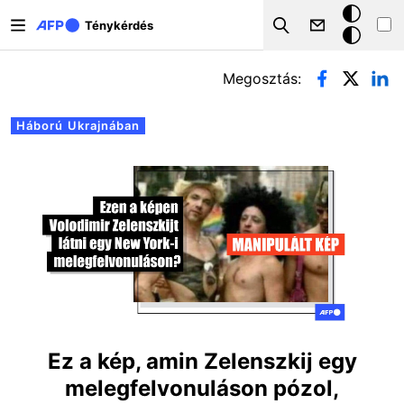
Ugrás a tartalomra
Sötét
Ténykérdés
Search
mód
Elsődleges fülek
Megosztás:
Háború Ukrajnában
Ez a kép, amin Zelenszkij egy
melegfelvonuláson pózol,