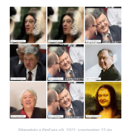
Image
Pillanatkép a PimEyes-ről, 2022. szeptember 22-én.