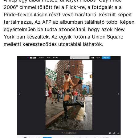
2006" címmel töltött fel a Flickr-re, a fotógaléria a
Pride-felvonuláson részt vevő barátairól készült képeit
tartalmazza. Az AFP az albumban található többi képen
egyértelműen be tudta azonosítani, hogy azok New
York-ban készültek. Az egyik fotón a Union Square
melletti kereszteződés utcatáblái láthatók.
Image