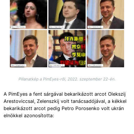
Pillanatkép a PimEyes-ről, 2022. szeptember 22-én.
A PimEyes a fent sárgával bekarikázott arcot Olekszij
Arestoviccsal, Zelenszkij volt tanácsadójával, a kékkel
bekarikázott arcot pedig Petro Porosenko volt ukrán
elnökkel azonosította: