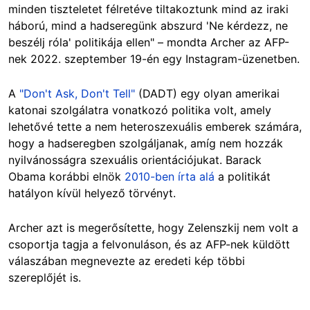
minden tiszteletet félretéve tiltakoztunk mind az iraki
háború, mind a hadseregünk abszurd 'Ne kérdezz, ne
beszélj róla' politikája ellen" – mondta Archer az AFP-
nek 2022. szeptember 19-én egy Instagram-üzenetben.
A
"Don't Ask, Don't Tell"
(DADT) egy olyan amerikai
ka
tonai szolgálatra vonatkozó politika volt, amely
lehetővé tette a nem heteroszexuális emberek számára,
hogy a hadseregben szolgáljanak, amíg nem hozz
ák
nyilvánosságra szexuális orientációjukat. Barack
Obama korábbi elnök
2010-ben írta alá
a politikát
hatályon kívül helyező törvényt.
Archer azt is megerősítette, hogy Zelenszkij nem volt a
csoportja tagja a felvonuláson, és az AFP-nek küldött
válaszában megnevezte az eredeti kép többi
szereplőjét is.