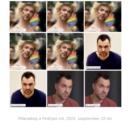
Image
Pillanatkép a PimEyes-ről, 2022. szeptember 22-én.