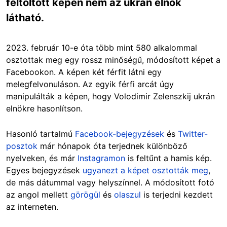
feltöltött képen nem az ukrán elnök
látható.
2023. február 10-e óta több mint 580 alkalommal
osztottak meg egy rossz minőségű, módosított képet a
Facebookon. A képen két férfit látni egy
melegfelvonuláson. Az egyik férfi arcát úgy
manipulálták a képen, hogy Volodimir Zelenszkij ukrán
elnökre hasonlítson.
Hasonló tartalmú
Facebook-bejegyzések
és
Twitter-
posztok
már hónapok óta terjednek különböző
nyelveken, és már
Instagramon
is feltűnt a hamis kép.
Egyes bejegyzések
ugyanezt a képet osztották meg
,
de más dátummal vagy helyszínnel. A módosított fotó
az angol mellett
görögül
és
olaszul
is terjedni kezdett
az interneten.