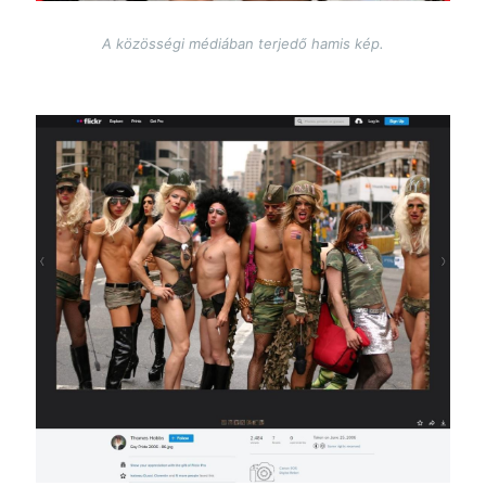
A közösségi médiában terjedő hamis kép.
Image