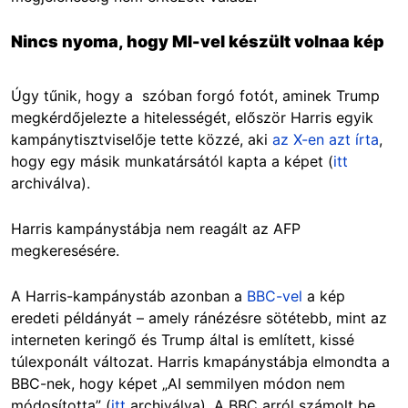
Nincs nyoma, hogy MI-vel készült volnaa kép
Úgy tűnik, hogy a szóban forgó fotót, aminek Trump
megkérdőjelezte a hitelességét, először Harris egyik
kampánytisztviselője tette közzé, aki
az X-en azt írta
,
hogy egy másik munkatársától kapta a képet (
itt
archiválva).
Harris kampánystábja nem reagált az AFP
megkeresésére.
A Harris-kampánystáb azonban a
BBC-vel
a kép
eredeti példányát – amely ránézésre sötétebb, mint az
interneten keringő és Trump által is említett, kissé
túlexponált változat. Harris kmapánystábja elmondta a
BBC-nek, hogy képet „AI semmilyen módon nem
módosította” (
itt
archiválva). A BBC arról számolt be,