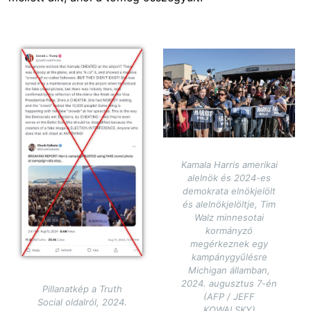
Image
Image
Kamala Harris amerikai
alelnök és 2024-es
demokrata elnökjelölt
és alelnökjelöltje, Tim
Walz minnesotai
kormányzó
megérkeznek egy
kampánygyűlésre
Michigan államban,
2024. augusztus 7-én
Pillanatkép a Truth
(AFP / JEFF
Social oldalról, 2024.
KOWALSKY)