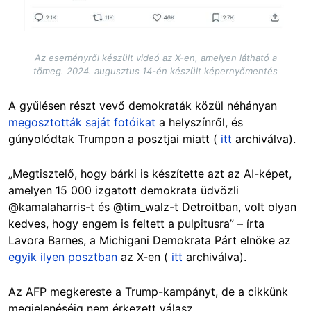
Az eseményről készült videó az X-en, amelyen látható a
tömeg. 2024. augusztus 14-én készült képernyőmentés
A gyűlésen részt vevő demokraták közül néhányan
megosztották saját fotóikat
a helyszínről, és
gúnyolódtak Trumpon a posztjai miatt (
itt
archiválva).
„Megtisztelő, hogy bárki is készítette azt az AI-képet,
amelyen 15 000 izgatott demokrata üdvözli
@kamalaharris-t és @tim_walz-t Detroitban, volt olyan
kedves, hogy engem is feltett a pulpitusra” – írta
Lavora Barnes, a Michigani Demokrata Párt elnöke az
egyik ilyen posztban
az X-en (
itt
archiválva).
Az AFP megkereste a Trump-kampányt, de a cikkünk
megjelenéséig nem érkezett válasz.