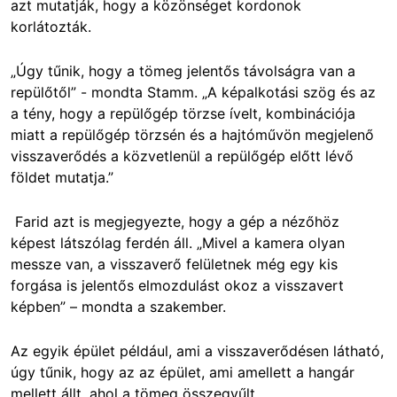
azt mutatják, hogy a közönséget kordonok
korlátozták.
„Úgy tűnik, hogy a tömeg jelentős távolságra van a
repülőtől” - mondta Stamm. „A képalkotási szög és az
a tény, hogy a repülőgép törzse ívelt, kombinációja
miatt a repülőgép törzsén és a hajtóművön megjelenő
visszaverődés a közvetlenül a repülőgép előtt lévő
földet mutatja.”
Farid azt is megjegyezte, hogy a gép a nézőhöz
képest látszólag ferdén áll. „Mivel a kamera olyan
messze van, a visszaverő felületnek még egy kis
forgása is jelentős elmozdulást okoz a visszavert
képben” – mondta a szakember.
Az egyik épület például, ami a visszaverődésen látható,
úgy tűnik, hogy az az épület, ami amellett a hangár
mellett állt, ahol a tömeg összegyűlt.