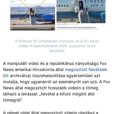
A Snickers für Linkshänder X-posztja, és a Fox News
oldala. A képernyőképek 2024. augusztus 14-én
készültek
A manipulált videó és a republikánus irányultságú Fox
News amerikai hírcsatorna által
megosztott felvételek
(
itt
archiválva) összehasonlítása egyértelműen azt
mutatja, hogy ugyanarról az eseményről van szó. A Fox
News által megosztott hosszabb videón a tömeg
látható a leírással: „felvétel a kifutó mögött álló
tömegről”.
A német oldal által megosztott videón ráadásul a