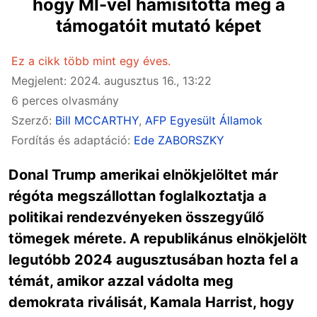
hogy MI-vel hamisította meg a
támogatóit mutató képet
Ez a cikk több mint egy éves.
Megjelent: 2024. augusztus 16., 13:22
6 perces olvasmány
Szerző:
Bill MCCARTHY
,
AFP Egyesült Államok
Fordítás és adaptáció:
Ede ZABORSZKY
Donal Trump amerikai elnökjelöltet már
régóta megszállottan foglalkoztatja a
politikai rendezvényeken összegyűlő
tömegek mérete. A republikánus elnökjelölt
legutóbb 2024 augusztusában hozta fel a
témát, amikor azzal vádolta meg
demokrata riválisát, Kamala Harrist, hogy