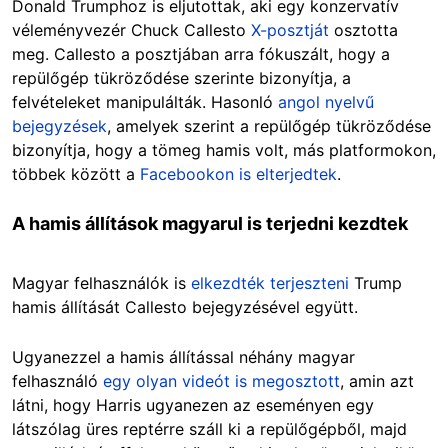
Donald Trumphoz is eljutottak, aki egy konzervatív
véleményvezér Chuck Callesto
X-posztját
osztotta
meg. Callesto a posztjában arra fókuszált, hogy a
repülőgép tükröződése szerinte bizonyítja, a
felvételeket manipulálták. Hasonló
angol nyelvű
bejegyzések
, amelyek szerint a repülőgép tükröződése
bizonyítja, hogy a tömeg hamis volt, más platformokon,
többek között a
Facebookon is elterjedtek
.
A hamis állítások magyarul is terjedni kezdtek
Magyar felhasználók is
elkezdték terjeszteni
Trump
hamis állítását Callesto bejegyzésével együtt.
Ugyanezzel a hamis állítással néhány magyar
felhasználó
egy olyan videót is megosztott
, amin azt
látni, hogy Harris ugyanezen az eseményen egy
látszólag üres reptérre száll ki a repülőgépből, majd