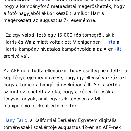
hogy a kampányfotó metaadatai megerősítették, hogy
a fotó nagyjából akkor készült, amikor Harris
megérkezett az augusztus 7-i eseményre.
„Ez egy valódi fotó egy 15 000 fős tömegről, akik
Harris és Walz miatt voltak ott Michiganben” –
írta
a
Harris-kampány hivatalos kampányoldala az X-en (
itt
archiválva).
Az AFP nem tudta ellenőrizni, hogy esetleg nem lett-e a
kép fényereje megnövelve, hogy így ellensúlyozzák azt,
hogy a tömeg a hangár árnyékában állt. A szakértők
szerint ez lehetett az oka, hogy a képen furcsák a
fényviszonyok, amit egyesek tévesen az MI-
manipuláció jeleként értelmeztek.
Hany Farid
, a Kaliforniai Berkeley Egyetem digitális
törvényszéki szakértője augusztus 12-én az AFP-nek