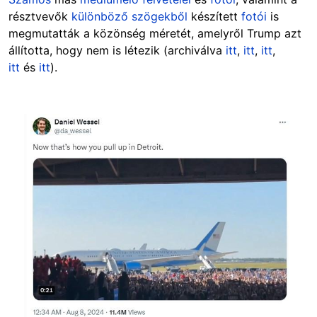
résztvevők
különböző szögekből
készített
fotói
is
megmutatták a közönség méretét, amelyről Trump azt
állította, hogy nem is létezik (archiválva
itt
,
itt
,
itt
,
itt
és
itt
).
Image