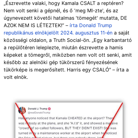
„Észrevette valaki, hogy Kamala CSALT a reptéren?
Nem volt senki a gépnél, és ő 'meg MI-zte', és az
úgynevezett követői hatalmas 'tömegét' mutatta, DE
AZOK NEM IS LÉTEZTEK!” –
írta Donald Trump
republikánus elnökjelölt 2024. augusztus 11-én
a saját
közösségi oldalon, a Truth Social-ön. „Egy karbantartó
a repülőtéren leleplezte, miután észrevette a hamis
képeket a tömegről, miközben nem volt ott senki, amit
később az alelnöki gép tükörszerű fényezésének
tükörképe is megerősített. Harris egy CSALÓ" – írta a
volt elnök.
Image