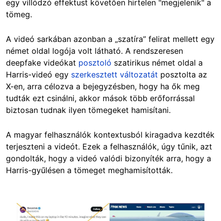
egy villódzó effektust követően hirtelen "megjelenik" a
tömeg.
A videó sarkában azonban a „szatíra” felirat mellett egy
német oldal logója volt látható. A rendszeresen
deepfake videókat
posztoló
szatirikus német oldal a
Harris-videó egy
szerkesztett változatát
posztolta az
X-en, arra célozva a bejegyzésben, hogy ha ők meg
tudták ezt csinálni, akkor mások több erőforrással
biztosan tudnak ilyen tömegeket hamisítani.
A magyar felhasználók kontextusból kiragadva kezdték
terjeszteni a videót. Ezek a felhasználók, úgy tűnik, azt
gondolták, hogy a videó valódi bizonyíték arra, hogy a
Harris-gyűlésen a tömeget meghamisították.
Image