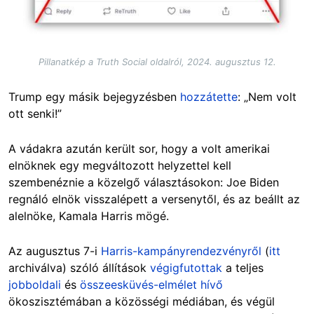
Pillanatkép a Truth Social oldalról, 2024. augusztus 12.
Trump egy másik bejegyzésben
hozzátette
: „Nem volt
ott senki!”
A vádakra azután került sor, hogy a volt amerikai
elnöknek egy megváltozott helyzettel kell
szembenéznie a közelgő választásokon: Joe Biden
regnáló elnök visszalépett a versenytől, és az beállt az
alelnöke, Kamala Harris mögé.
Az augusztus 7-i
Harris-kampányrendezvényről
(
itt
archiválva) szóló állítások
végigfutottak
a teljes
jobboldali
és
összeesküvés-elmélet hívő
ökoszisztémában a közösségi médiában, és végül