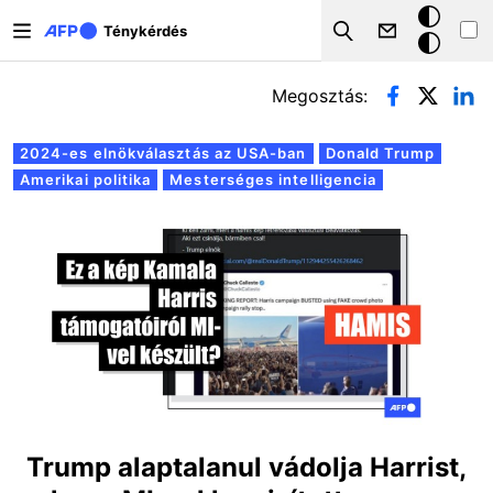
Ugrás a tartalomra
Sötét
Ténykérdés
Search
mód
Elsődleges fülek
Megosztás:
2024-es elnökválasztás az USA-ban
Donald Trump
Amerikai politika
Mesterséges intelligencia
Trump alaptalanul vádolja Harrist,