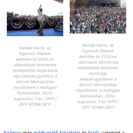
Image
Kamala Harris, az
Kamala Harris, az
Egyesült Államok
Egyesült Államok
alelnöke és 2024-es
alelnöke és 2024-es
válsztások demokrata
választások demokrata
elnökjelöltje beszédet
elnökjelöltje megérkezik
mond egy
egy kampánygyűlésre a
kampánygyűlésen a
detroiti Metropolitan
detroiti Metropolitan
repülőtéren a michigani
repülőtéren a michigani
Romulusban, 2024.
Romulusban, 2024.
augusztus 7-én. (AFP /
augusztus 7-én (AFP /
JEFF KOWALSKY)
JEFF KOWALSKY)
Számos
más
médium
élő felvételei
és
fotói
, valamint a