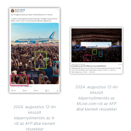
Image
Image
2024. augusztus 12-én
készült
képernyőmentés az
MLive.com-ról az AFP
2024. augusztus 12-én
által kiemelt részekkel
készült
képernyőmentés az X-
ről az AFP által kiemelt
részekkel