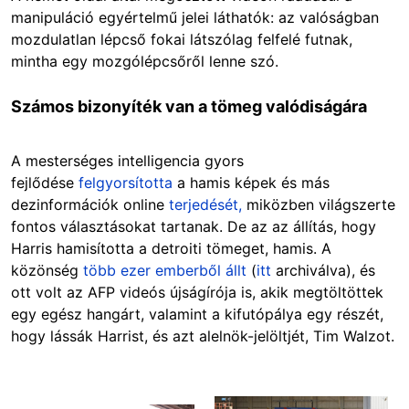
manipuláció egyértelmű jelei láthatók: az valóságban
mozdulatlan lépcső fokai látszólag felfelé futnak,
mintha egy mozgólépcsőről lenne szó.
Számos bizonyíték van a tömeg valódiságára
A mesterséges intelligencia gyors
fejlődése
felgyorsította
a hamis képek és más
dezinformációk online
terjedését,
miközben világszerte
fontos választásokat tartanak. De az az állítás, hogy
Harris hamisította a detroiti tömeget, hamis. A
közönség
több ezer emberből állt
(
itt
archiválva), és
ott volt az AFP videós újságírója is, akik megtöltöttek
egy egész hangárt, valamint a kifutópálya egy részét,
hogy lássák Harrist, és azt alelnök-jelöltjét, Tim Walzot.
Image