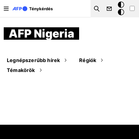
Ugrás a tartalomra
Sötét
Ténykérdés
Search
mód
AFP Nigeria
Legnépszerűbb hírek
Régiók
Témakörök