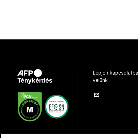
Lépjen kapcsolatb
Ténykérdés
velünk