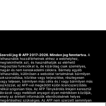
Szerzői jog © AFP 2017–2026. Minden jog fenntartva.
A
felhasználók hozzáférhetnek ehhez a webhelyhez,
megtekinthetik azt, és használhatják az elérhető
megosztási funkciókat is, de kizárólag csak személyes,
magán és nem kereskedelmi célokra. Bármely egyéb
felhasználás, különösen a weboldal tartalmának bármilyen
sokszorosítása, közlése vagy terjesztése, részlegesen
vagy teljesen, bármilyen más célra és / vagy bármilyen más
eszközzel, az AFP-vel megkötött külön licencszerződés
nélkül szigorúan tilos. Az AFP Ténykérdés linkjein keresztül
ábrázolt vagy mellékelt anyagot olyan mértékben közöljük,
amely az érintett információk ellenőrzésének helyes
megértéséhez szükséges. Az AFP nem szerzett semmilyen
jogot a harmadik fél tartalmának szerzőitől vagy szerzői