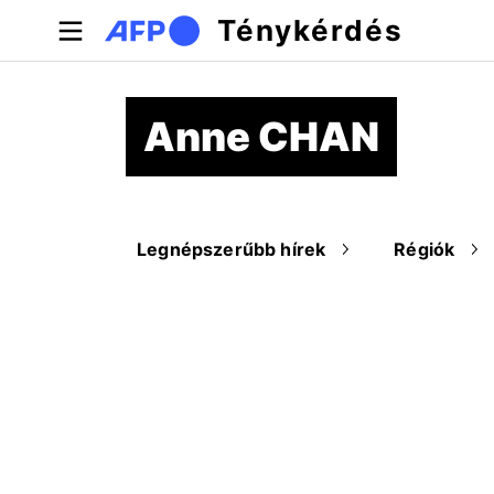
Ugrás a tartalomra
Ténykérdés
Anne CHAN
Legnépszerűbb hírek
Régiók