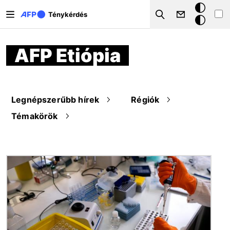
Ugrás a tartalomra
Sötét
Ténykérdés
Search
mód
AFP Etiópia
Legnépszerűbb hírek
Régiók
Témakörök
Kép