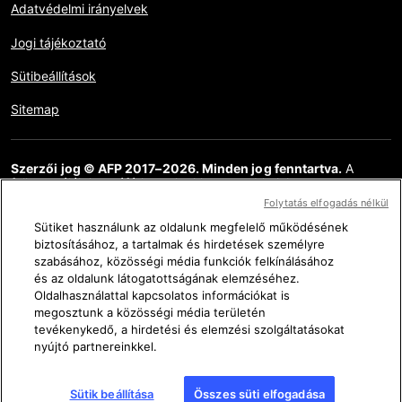
Adatvédelmi irányelvek
Jogi tájékoztató
Sütibeállítások
Sitemap
Szerzői jog © AFP 2017–2026. Minden jog fenntartva.
A
felhasználók hozzáférhetnek ehhez a webhelyhez,
megtekinthetik azt, és használhatják az elérhető megosztási
Folytatás elfogadás nélkül
funkciókat is, de kizárólag csak személyes, magán és nem
kereskedelmi célokra. Bármely egyéb felhasználás, különösen a
Sütiket használunk az oldalunk megfelelő működésének
weboldal tartalmának bármilyen sokszorosítása, közlése vagy
biztosításához, a tartalmak és hirdetések személyre
terjesztése, részlegesen vagy teljesen, bármilyen más célra és /
szabásához, közösségi média funkciók felkínálásához
vagy bármilyen más eszközzel, az AFP-vel megkötött külön
és az oldalunk látogatottságának elemzéséhez.
licencszerződés nélkül szigorúan tilos. Az AFP Ténykérdés
Oldalhasználattal kapcsolatos információkat is
linkjein keresztül ábrázolt vagy mellékelt anyagot olyan
mértékben közöljük, amely az érintett információk
megosztunk a közösségi média területén
ellenőrzésének helyes megértéséhez szükséges. Az AFP nem
tevékenykedő, a hirdetési és elemzési szolgáltatásokat
szerzett semmilyen jogot a harmadik fél tartalmának szerzőitől
nyújtó partnereinkkel.
vagy szerzői jogainak tulajdonosaitól, és ezzel kapcsolatban
semmilyen felelősséget nem vállal. Az AFP és logója bejegyzett
védjegyek.
Sütik beállítása
Összes süti elfogadása