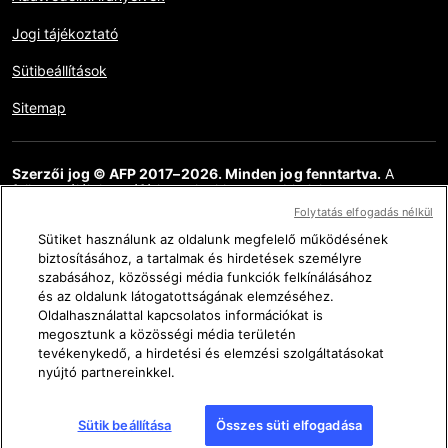
Jogi tájékoztató
Sütibeállítások
Sitemap
Szerzői jog © AFP 2017–2026. Minden jog fenntartva.
A
felhasználók hozzáférhetnek ehhez a webhelyhez,
megtekinthetik azt, és használhatják az elérhető megosztási
Folytatás elfogadás nélkül
funkciókat is, de kizárólag csak személyes, magán és nem
kereskedelmi célokra. Bármely egyéb felhasználás, különösen a
Sütiket használunk az oldalunk megfelelő működésének
weboldal tartalmának bármilyen sokszorosítása, közlése vagy
biztosításához, a tartalmak és hirdetések személyre
terjesztése, részlegesen vagy teljesen, bármilyen más célra és /
szabásához, közösségi média funkciók felkínálásához
vagy bármilyen más eszközzel, az AFP-vel megkötött külön
és az oldalunk látogatottságának elemzéséhez.
licencszerződés nélkül szigorúan tilos. Az AFP Ténykérdés
Oldalhasználattal kapcsolatos információkat is
linkjein keresztül ábrázolt vagy mellékelt anyagot olyan
mértékben közöljük, amely az érintett információk
megosztunk a közösségi média területén
ellenőrzésének helyes megértéséhez szükséges. Az AFP nem
tevékenykedő, a hirdetési és elemzési szolgáltatásokat
szerzett semmilyen jogot a harmadik fél tartalmának szerzőitől
nyújtó partnereinkkel.
vagy szerzői jogainak tulajdonosaitól, és ezzel kapcsolatban
semmilyen felelősséget nem vállal. Az AFP és logója bejegyzett
védjegyek.
Sütik beállítása
Összes süti elfogadása