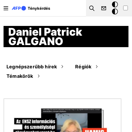
Ugrás a tartalomra
Sötét
Ténykérdés
Search
mód
Daniel Patrick
GALGANO
Legnépszerűbb hírek
Régiók
Témakörök
Kép