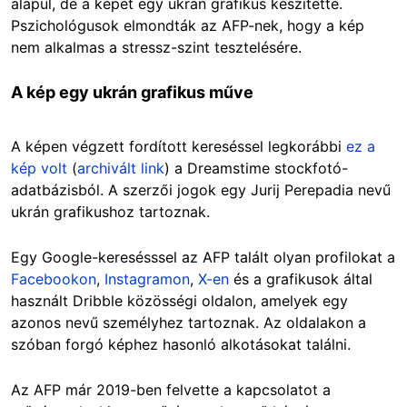
alapul, de a képet egy ukrán grafikus készítette.
Pszichológusok elmondták az AFP-nek, hogy a kép
nem alkalmas a stressz-szint tesztelésére.
A kép egy ukrán grafikus műve
A képen végzett fordított kereséssel legkorábbi
ez a
kép volt
(
archivált link
) a Dreamstime stockfotó-
adatbázisból. A szerzői jogok egy Jurij Perepadia nevű
ukrán grafikushoz tartoznak.
Egy Google-keresésssel az AFP talált olyan profilokat a
Facebookon
,
Instagramon
,
X-en
és a grafikusok által
használt Dribble közösségi oldalon, amelyek egy
azonos nevű személyhez tartoznak. Az oldalakon a
szóban forgó képhez hasonló alkotásokat találni.
Az AFP már 2019-ben felvette a kapcsolatot a