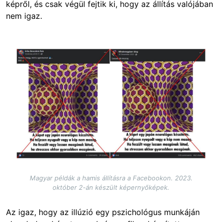
képről, és csak végül fejtik ki, hogy az állítás valójában
nem igaz.
Image
Magyar példák a hamis állításra a Facebookon. 2023.
október 2-án készült képernyőképek.
Az igaz, hogy az illúzió egy pszichológus munkáján