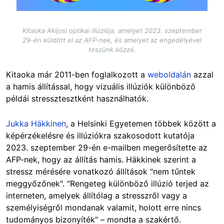
Kitaoka Akijosi optikai illúziója, amelyet 2023. szeptember
29-én küldött el az AFP-nek, és amelyet az engedélyével
teszünk közzé.
Kitaoka már 2011-ben foglalkozott a
weboldalán
azzal
a hamis állítással, hogy vizuális illúziók különböző
példái stressztesztként használhatók.
Jukka Häkkinen
, a Helsinki Egyetemen többek között a
képérzékelésre és illúziókra szakosodott kutatója
2023. szeptember 29-én e-mailben megerősítette az
AFP-nek, hogy az állítás hamis. Häkkinek szerint a
stressz mérésére vonatkozó állítások "nem tűntek
meggyőzőnek". "Rengeteg különböző illúzió terjed az
interneten, amelyek állítólag a stresszről vagy a
személyiségről mondanak valamit, holott erre nincs
tudományos bizonyíték" – mondta a szakértő.