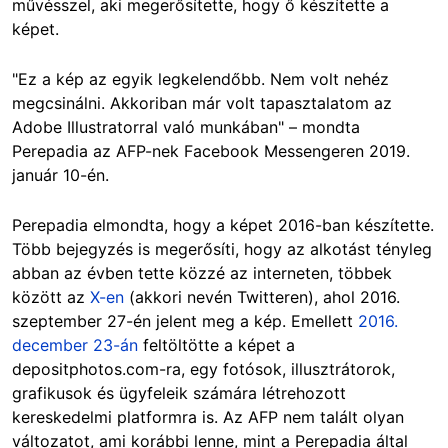
művésszel, aki megerősítette, hogy ő készítette a
képet.
"Ez a kép az egyik legkelendőbb. Nem volt nehéz
megcsinálni. Akkoriban már volt tapasztalatom az
Adobe Illustratorral való munkában" – mondta
Perepadia az AFP-nek Facebook Messengeren 2019.
január 10-én.
Perepadia elmondta, hogy a képet 2016-ban készítette.
Több bejegyzés is megerősíti, hogy az alkotást tényleg
abban az évben tette közzé az interneten, többek
között az
X-en
(akkori nevén Twitteren), ahol 2016.
szeptember 27-én jelent meg a kép. Emellett
2016.
december 23-án
feltöltötte a képet a
depositphotos.com-ra, egy fotósok, illusztrátorok,
grafikusok és ügyfeleik számára létrehozott
kereskedelmi platformra is. Az AFP nem talált olyan
változatot, ami korábbi lenne, mint a Perepadia által