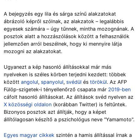
A bejegyzés egy lila és sárga színű alakzatokat
ábrázoló képről szólnak, az alakzatok – legalábbis
egyesek számára – úgy tűnnek, mintha mozognának. A
posztok alatt a hozzászólások között a felhasználók
jellemzően arról beszélnek, hogy ki mennyire látja
mozogni az alakzatokat.
Ugyanezt a kép hasonló állításokkal már más
nyelveken is széles körben terjedni kezdett: többek
között
angolul
,
spanyolul
,
svédül
és
törökül
. Az AFP
Fülöp-szigetek-i tényellenőrző csapata már
2019-ben
cáfolt hasonló állításokat. Az állítások svéd nyelven az
X közösségi oldalon
(korábban Twitter) is feltűntek.
Bizonyos posztok azt állítják, hogy a képet
állítólagosan készítő a pszichológus neve "Yamamoto".
Egyes magyar cikkek
szintén a hamis állítással írnak a