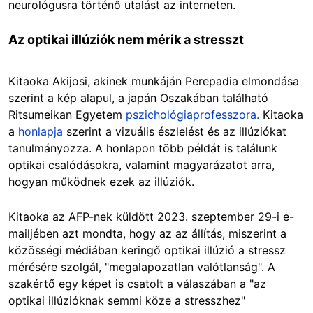
neurológusra történő utalást az interneten.
Az optikai illúziók nem mérik a stresszt
Kitaoka Akijosi, akinek munkáján Perepadia elmondása
szerint a kép alapul, a japán Oszakában található
Ritsumeikan Egyetem
pszichológiaprofesszora.
Kitaoka
a
honlapja
szerint a vizuális észlelést és az illúziókat
tanulmányozza. A honlapon több példát is találunk
optikai csalódásokra, valamint magyarázatot arra,
hogyan működnek ezek az illúziók.
Kitaoka az AFP-nek küldött 2023. szeptember 29-i e-
mailjében azt mondta, hogy az az állítás, miszerint a
közösségi médiában keringő optikai illúzió a stressz
mérésére szolgál, "megalapozatlan valótlanság". A
szakértő egy képet is csatolt a válaszában a "az
optikai illúzióknak semmi köze a stresszhez"