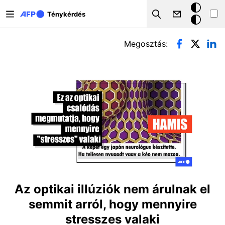
Ugrás a tartalomra
Sötét
Ténykérdés
Search
mód
Elsődleges fülek
Megosztás:
Az optikai illúziók nem árulnak el
semmit arról, hogy mennyire
stresszes valaki