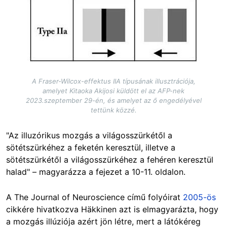
A Fraser-Wilcox-effektus IIA típusának illusztrációja,
amelyet Kitaoka Akijosi küldött el az AFP-nek
2023.szeptember 29-én, és amelyet az ő engedélyével
tettünk közzé.
"Az illuzórikus mozgás a világosszürkétől a
sötétszürkéhez a feketén keresztül, illetve a
sötétszürkétől a világosszürkéhez a fehéren keresztül
halad" – magyarázza a fejezet a 10-11. oldalon.
A The Journal of Neuroscience című folyóirat
2005-ös
cikkére hivatkozva Häkkinen azt is elmagyarázta, hogy
a mozgás illúziója azért jön létre, mert a látókéreg