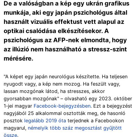
De a valóságban a kép egy ukrán grafikus
munkája, aki egy japán pszichológus által
használt vizuális effektust vett alapul az
optikai csalódása elkészítésekor. A
pszichológus az AFP-nek elmondta, hogy
az illúzió nem használható a stressz-szint
mérésére.
"A képet egy japán neurológus készítette. Ha teljesen
nyugodt vagy, a kép nem mozog. Ha feszült vagy,
lassan mozgónak látod, ha stresszes, akkor
gyorsabban mozgónak" – olvasható egy 2023. október
1-jei magyar
Facebook-bejegyzésben
. Ezt a bejegyzést
nagyjából 25 alkalommal osztották meg, de hasonló
posztok
legalább 2019 óta
terjednek a Facebookon
magyarul,
némelyik több száz megosztást gyűjtött
össze
.