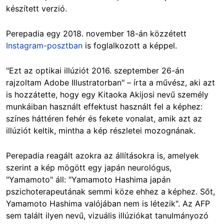
készített verzió.
Perepadia egy 2018. november 18-án közzétett
Instagram-posztban
is foglalkozott a képpel.
"Ezt az optikai illúziót 2016. szeptember 26-án
rajzoltam Adobe Illustratorban" – írta a művész, aki azt
is hozzátette, hogy egy Kitaoka Akijosi nevű személy
munkáiban használt effektust használt fel a képhez:
színes háttéren fehér és fekete vonalat, amik azt az
illúziót keltik, mintha a kép részletei mozognának.
Perepadia reagált azokra az állításokra is, amelyek
szerint a kép mögött egy japán neurológus,
"Yamamoto" áll: "Yamamoto Hashima japán
pszichoterapeutának semmi köze ehhez a képhez. Sőt,
Yamamoto Hashima valójában nem is létezik". Az AFP
sem talált ilyen nevű, vizuális illúziókat tanulmányozó