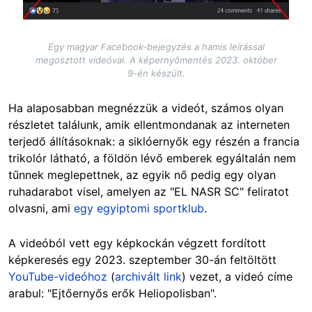
Egy magyar Facebook-bejegyzés a hamis leírással
megosztott videóval. A képernyőmentés 2023. október
9-én készült.
Ha alaposabban megnézzük a videót, számos olyan
részletet találunk, amik ellentmondanak az interneten
terjedő állításoknak: a siklóernyők egy részén a francia
trikolór látható, a földön lévő emberek egyáltalán nem
tűnnek meglepettnek, az egyik nő pedig egy olyan
ruhadarabot visel, amelyen az "EL NASR SC" feliratot
olvasni, ami
egy egyiptomi sportklub
.
A videóból vett egy képkockán végzett fordított
képkeresés egy 2023. szeptember 30-án feltöltött
YouTube-videóhoz
(
archivált link
) vezet, a videó címe
arabul: "Ejtőernyős erők Heliopolisban".