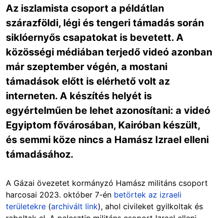
Az iszlamista csoport a példátlan
szárazföldi, légi és tengeri támadás során
siklóernyős csapatokat is bevetett. A
közösségi médiában terjedő videó azonban
már szeptember végén, a mostani
támadások előtt is elérhető volt az
interneten. A készítés helyét is
egyértelműen be lehet azonosítani: a videó
Egyiptom fővárosában, Kairóban készült,
és semmi köze nincs a Hamász Izrael elleni
támadásához.
A Gázai övezetet kormányzó Hamász militáns csoport
harcosai 2023. október 7-én
betörtek az izraeli
területekre
(
archivált link
), ahol civileket gyilkoltak és