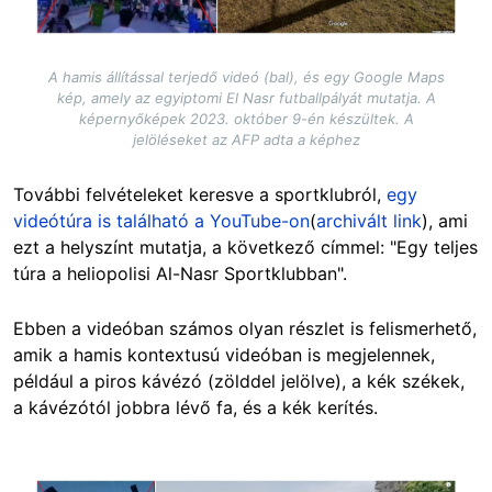
A hamis állítással terjedő videó (bal), és egy Google Maps
kép, amely az egyiptomi El Nasr futballpályát mutatja. A
képernyőképek 2023. október 9-én készültek. A
jelöléseket az AFP adta a képhez
További felvételeket keresve a sportklubról,
egy
videótúra is található a YouTube-on
(
archivált link
), ami
ezt a helyszínt mutatja, a következő címmel: "Egy teljes
túra a heliopolisi Al-Nasr Sportklubban".
Ebben a videóban számos olyan részlet is felismerhető,
amik a hamis kontextusú videóban is megjelennek,
például a piros kávézó (zölddel jelölve), a kék székek,
a kávézótól jobbra lévő fa, és a kék kerítés.