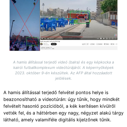
Image
A hamis állítással terjedő videó (balra) és egy képkocka a
kairói futballkomplexum videótúrájáról. A képernyőképek
2023. október 9-én készültek. Az AFP által hozzáadott
jelölések.
A hamis állítással terjedő felvétel pontos helye is
beazonosítható a videotúrán: úgy tűnik, hogy mindkét
felvételt hasonló pozícióból, a kék kerítésen kívülről
vették fel, és a háttérben egy nagy, négyzet alakú tárgy
látható, amely valamiféle digitális kijelzőnek tűnik.