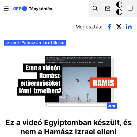
Ugrás a tartalomra
Sötét
Ténykérdés
Search
mód
Elsődleges fülek
Megosztás:
Izraeli-Palesztin konfliktus
Ez a videó Egyiptomban készült, és
nem a Hamász Izrael elleni