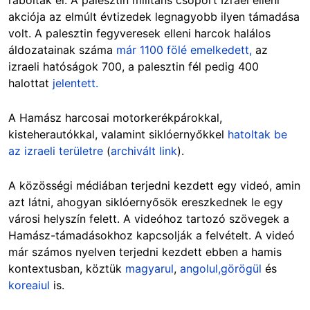
raboltak el. A palesztin militáns csoport Izrael elleni
akciója az elmúlt évtizedek legnagyobb ilyen támadása
volt. A palesztin fegyveresek elleni harcok halálos
áldozatainak száma
már 1100 fölé emelkedett,
az
izraeli hatóságok 700, a palesztin fél pedig 400
halottat
jelentett.
A Hamász harcosai motorkerékpárokkal,
kisteherautókkal, valamint siklóernyőkkel
hatoltak be
az izraeli területre
(
archivált link
).
A közösségi médiában terjedni kezdett egy videó, amin
azt látni, ahogyan siklóernyősök ereszkednek le egy
városi helyszín felett. A videóhoz tartozó szövegek a
Hamász-támadásokhoz kapcsolják a felvételt. A videó
már számos nyelven terjedni kezdett ebben a hamis
kontextusban, köztük
magyarul
,
angolul,
görögül
és
koreaiul
is.