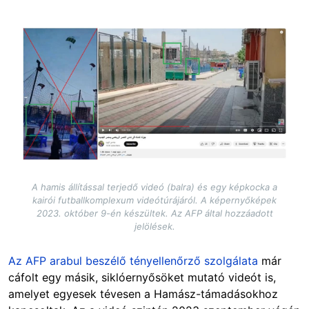
Image
A hamis állítással terjedő videó (balra) és egy képkocka a
kairói futballkomplexum videótúrájáról. A képernyőképek
2023. október 9-én készültek. Az AFP által hozzáadott
jelölések.
Az AFP arabul beszélő tényellenőrző szolgálata
már
cáfolt egy másik, siklóernyősöket mutató videót is,
amelyet egyesek tévesen a Hamász-támadásokhoz