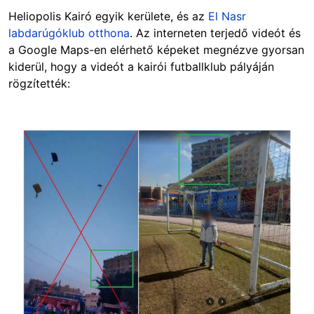
Heliopolis Kairó egyik kerülete, és az
El Nasr
labdarúgóklub otthona
. Az interneten terjedő videót és
a Google Maps-en elérhető képeket megnézve gyorsan
kiderül, hogy a videót a kairói futballklub pályáján
rögzítették:
Image