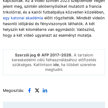
kapcsoltak. Az a videó szintén 2023 szeptember végén
jelent meg, szintén siklóernyősöket mutatott a francia
trikolórral, és a kairói futballpálya közvetlen közelében,
egy katonai akadémia
előtt rögzítették. Mindkét videón
hasonló időjárási és fényviszonyok láthatók. A két
helyszín két kilométerre van egymástól. Valószínű,
hogy a két videó ugyanazt az eseményt mutatja.
Szerzői jog © AFP 2017–2026.
A tartalom
kereskedelmi célú felhasználásához előfizetés
szükséges. Kattintson
ide
, ha többet szeretne
megtudni.
Megosztás: