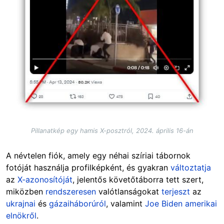
Pillanatkép egy hamis X-posztról, 2024. április 16-án
A névtelen fiók, amely egy néhai szíriai tábornok
fotóját használja profilképként, és gyakran
változtatja
az
X-azonosítóját
, jelentős követőtáborra tett szert,
miközben
rendszeresen
valótlanságokat
terjeszt
az
ukrajnai
és
gázai
háborúról
, valamint
Joe Biden amerikai
elnökről
.