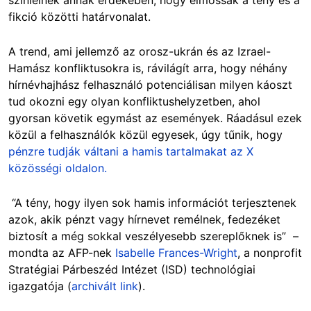
fikció közötti határvonalat.
A trend, ami jellemző az orosz-ukrán és az Izrael-
Hamász konfliktusokra is, rávilágít arra, hogy néhány
hírnévhajhász felhasználó potenciálisan milyen káoszt
tud okozni egy olyan konfliktushelyzetben, ahol
gyorsan követik egymást az események. Ráadásul ezek
közül a felhasználók közül egyesek, úgy tűnik, hogy
pénzre tudják váltani a hamis tartalmakat az X
közösségi oldalon.
“A tény, hogy ilyen sok hamis információt terjesztenek
azok, akik pénzt vagy hírnevet remélnek, fedezéket
biztosít a még sokkal veszélyesebb szereplőknek is” –
mondta az AFP-nek
Isabelle Frances-Wright
, a nonprofit
Stratégiai Párbeszéd Intézet (ISD) technológiai
igazgatója (
archivált link
).