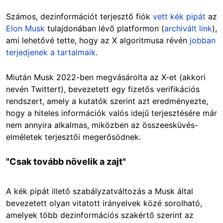
Számos, dezinformációt terjesztő fiók
vett kék pipát
az
Elon Musk
tulajdonában lévő platformon (
archivált link
),
ami lehetővé tette, hogy az X algoritmusa révén
jobban
terjedjenek a tartalmaik
.
Miután Musk 2022-ben megvásárolta az X-et (akkori
nevén Twittert), bevezetett egy fizetős verifikációs
rendszert, amely a kutatók szerint azt eredményezte,
hogy a hiteles információk valós idejű terjesztésére már
nem annyira alkalmas, miközben az összeesküvés-
elméletek terjesztői megerősödnek.
"Csak tovább növelik a zajt"
A kék pipát illető szabályzatváltozás a Musk által
bevezetett olyan vitatott irányelvek közé sorolható,
amelyek több dezinformációs szakértő szerint az