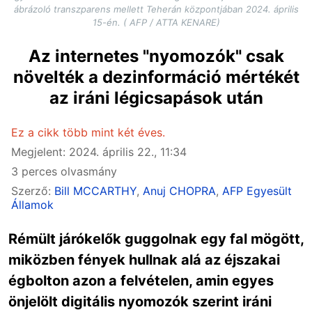
ábrázoló transzparens mellett Teherán központjában 2024. április
15-én. ( AFP / ATTA KENARE)
Az internetes "nyomozók" csak
növelték a dezinformáció mértékét
az iráni légicsapások után
Ez a cikk több mint két éves.
Megjelent: 2024. április 22., 11:34
3 perces olvasmány
Szerző:
Bill MCCARTHY
,
Anuj CHOPRA
,
AFP Egyesült
Államok
Rémült járókelők guggolnak egy fal mögött,
miközben fények hullnak alá az éjszakai
égbolton azon a felvételen, amin egyes
önjelölt digitális nyomozók szerint iráni