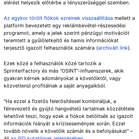
elérést helyezik előtérbe a tényszerűséggel szemben.
Az egykor törölt fiókok ezreinek visszaállítása
mellett a
platform bevezetett egy reklámbevétel-részesedési
programot, amely a jelek szerint pénzügyi motivációt
teremtett a gyűlöletkeltő és hamis információkat
terjesztő igazolt felhasználók számára (
archivált link
).
Ezek közé a felhasználók közé tartozik a
SprinterFactory és más "OSINT”-influenszerek, akik
gyakran kérnek adományokat a követőiktől, vagy
közvetlenül profitálnak a saját anyagaikból.
"Ha ezzel a fizetős felerősítéssel kombináljuk, a
félrevezető és gyújtó hangvételű tartalmak közzététele
lehetővé teszi, hogy ezek a fiókok betöltsék az igazolt
információk hiányát a krízisesemények során. Ezzel
tovább növelik a követőik számát és a befolyásukat" –
áll
az ISD kutatóinak jelentésében
.