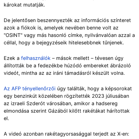
károkat mutatják.
De jelentősen beszennyezték az információs színteret
azok a fiókok is, amelyek nevében benne volt az
"OSINT" vagy más hasonló címke, nyilvánvalóan azzal a
céllal, hogy a bejegyzéseik hitelesebbnek tűnjenek.
Ezek a
felhasználók
– mások mellett – tévesen úgy
állították be a fedezékbe húzódó embereket ábrázoló
videót, mintha az az iráni támadásról készült volna.
Az AFP tényellenőrzői
úgy találták, hogy a képsorokat
egy benzinkút közelében rögzítették 2023 júliusában
az izraeli Szderót városában, amikor a hadsereg
elmondása szerint Gázából kilőtt rakétákat hárítottak
el.
A videó azonban rakétagyorsasággal terjedt az X-en: