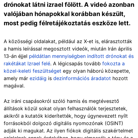
drónokat látni izrael fölött. A videó azonban
valójában hónapokkal korábban készült,
most pedig félretájékoztatás eszköze lett.
A közösségi oldalakat, például az X-et is, elárasztották
a hamis leírással megosztott videók, miután Irán április
13-án éjjel
példátlan mennyiségben indított drónokat és
rakétákat Izrael felé
. A légicsapás tovább
fokozta a
közel-keleti feszültséget
egy olyan háború közepette,
amely már
ezidáig
is
dezinformációs áradatot
hozott
magával.
Az iráni csapásokról szóló hamis és megtévesztő
állítások közül sokat olyan felhasználók terjesztetek,
akikről a kutatók kiderítették, hogy úgynevezett nyílt
forrásokból dolgozó digitális nyomozónak (OSINT)
adják ki magukat. Az ilyen fiókok digitális szakértelmet
színlelnek annak érdekében, hogy elmossák a tény és a