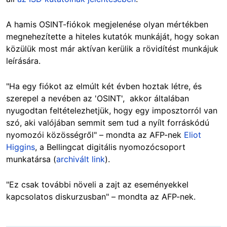
A hamis OSINT-fiókok megjelenése olyan mértékben
megnehezítette a hiteles kutatók munkáját, hogy sokan
közülük most már aktívan kerülik a rövidítést munkájuk
leírására.
"Ha egy fiókot az elmúlt két évben hoztak létre, és
szerepel a nevében az 'OSINT', akkor általában
nyugodtan feltételezhetjük, hogy egy imposztorról van
szó, aki valójában semmit sem tud a nyílt forráskódú
nyomozói közösségről" – mondta az AFP-nek
Eliot
Higgins
, a Bellingcat digitális nyomozócsoport
munkatársa (
archivált link
).
"Ez csak további növeli a zajt az eseményekkel
kapcsolatos diskurzusban" – mondta az AFP-nek.