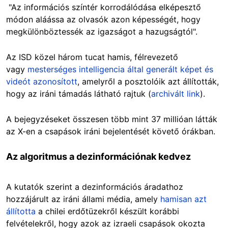
"Az információs színtér korrodálódása elképesztő
módon aláássa az olvasók azon képességét, hogy
megkülönböztessék az igazságot a hazugságtól".
Az ISD közel három tucat hamis, félrevezető
vagy
mesterséges intelligencia által generált képet és
videót azonosított
, amelyről a posztolóik azt állították,
hogy az iráni támadás látható rajtuk (
archivált link
).
A bejegyzéseket összesen több mint 37 millióan látták
az X-en a csapások iráni bejelentését követő órákban.
Az algoritmus a dezinformációnak kedvez
A kutatók szerint a dezinformációs áradathoz
hozzájárult az iráni állami média, amely
hamisan azt
állította
a chilei erdőtüzekről készült korábbi
felvételekről, hogy azok az izraeli csapások okozta