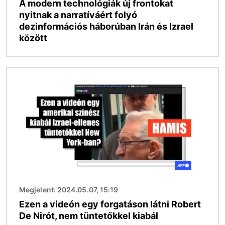
A modern technológiák új frontokat
nyitnak a narratíváért folyó
dezinformációs háborúban Irán és Izrael
között
Kép
Megjelent: 2024.05.07, 15:19
Ezen a videón egy forgatáson látni Robert
De Nirót, nem tüntetőkkel kiabál