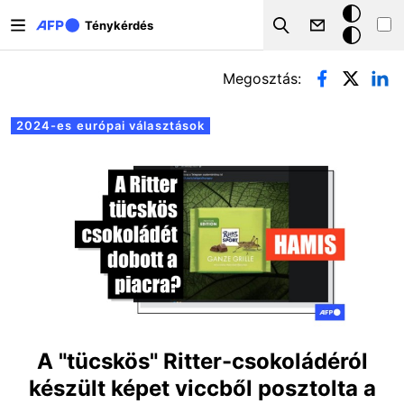
Ugrás a tartalomra
Sötét
Ténykérdés
Search
mód
Elsődleges fülek
Megosztás:
2024-es európai választások
A "tücskös" Ritter-csokoládéról
készült képet viccből posztolta a