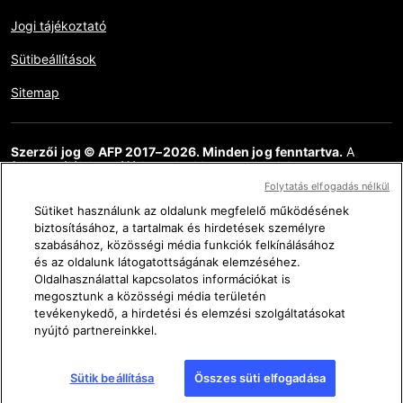
Jogi tájékoztató
Sütibeállítások
Sitemap
Szerzői jog © AFP 2017–2026. Minden jog fenntartva.
A
felhasználók hozzáférhetnek ehhez a webhelyhez,
megtekinthetik azt, és használhatják az elérhető megosztási
Folytatás elfogadás nélkül
funkciókat is, de kizárólag csak személyes, magán és nem
kereskedelmi célokra. Bármely egyéb felhasználás, különösen a
Sütiket használunk az oldalunk megfelelő működésének
weboldal tartalmának bármilyen sokszorosítása, közlése vagy
biztosításához, a tartalmak és hirdetések személyre
terjesztése, részlegesen vagy teljesen, bármilyen más célra és /
szabásához, közösségi média funkciók felkínálásához
vagy bármilyen más eszközzel, az AFP-vel megkötött külön
és az oldalunk látogatottságának elemzéséhez.
licencszerződés nélkül szigorúan tilos. Az AFP Ténykérdés
Oldalhasználattal kapcsolatos információkat is
linkjein keresztül ábrázolt vagy mellékelt anyagot olyan
mértékben közöljük, amely az érintett információk
megosztunk a közösségi média területén
ellenőrzésének helyes megértéséhez szükséges. Az AFP nem
tevékenykedő, a hirdetési és elemzési szolgáltatásokat
szerzett semmilyen jogot a harmadik fél tartalmának szerzőitől
nyújtó partnereinkkel.
vagy szerzői jogainak tulajdonosaitól, és ezzel kapcsolatban
semmilyen felelősséget nem vállal. Az AFP és logója bejegyzett
védjegyek.
Sütik beállítása
Összes süti elfogadása