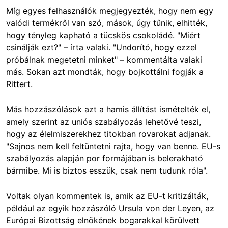
Míg egyes felhasználók megjegyezték, hogy nem egy
valódi termékről van szó, mások, úgy tűnik, elhitték,
hogy tényleg kapható a tücskös csokoládé. "Miért
csinálják ezt?" – írta valaki. "Undorító, hogy ezzel
próbálnak megetetni minket" – kommentálta valaki
más. Sokan azt mondták, hogy bojkottálni fogják a
Rittert.
Más hozzászólások azt a hamis állítást ismételték el,
amely szerint az uniós szabályozás lehetővé teszi,
hogy az élelmiszerekhez titokban rovarokat adjanak.
"Sajnos nem kell feltüntetni rajta, hogy van benne. EU-s
szabályozás alapján por formájában is belerakható
bármibe. Mi is biztos esszük, csak nem tudunk róla".
Voltak olyan kommentek is, amik az EU-t kritizálták,
például az egyik hozzászóló Ursula von der Leyen, az
Európai Bizottság elnökének bogarakkal körülvett