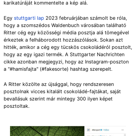
karikatúráját kommentelte a kép alá.
Egy
stuttgarti lap
2023 februárjában számolt be róla,
hogy a szomszédos Waldenbuch városában található
Ritter cég egy közösségi média posztja alá tömegével
érkeztek a felháborodott hozzászólások. Sokan azt
hitték, amikor a cég egy tücskös csokoládéról posztolt,
hogy az egy igazi termék. A Stuttgarter Nachrichten
cikke azonban megjegyzi, hogy az Instagram-poszton
a "#hamisfajta" (#fakesorte) hashtag szerepelt.
A Ritter közölte az újsággal, hogy rendszeresen
posztolnak vicces kitalált csokoládé-fajtákat, saját
bevallásuk szerint már mintegy 300 ilyen képet
posztoltak.
Image