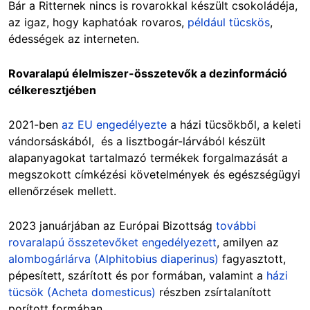
Bár a Ritternek nincs is rovarokkal készült csokoládéja,
az igaz, hogy kaphatóak rovaros,
például tücskös
,
édességek az interneten.
Rovaralapú élelmiszer-összetevők a dezinformáció
célkeresztjében
2021-ben
az EU engedélyezte
a házi tücsökből, a keleti
vándorsáskából, és a lisztbogár-lárvából készült
alapanyagokat tartalmazó termékek forgalmazását a
megszokott címkézési követelmények és egészségügyi
ellenőrzések mellett.
2023 januárjában az Európai Bizottság
további
rovaralapú összetevőket engedélyezett
, amilyen az
alombogárlárva (Alphitobius diaperinus)
fagyasztott,
pépesített, szárított és por formában, valamint a
házi
tücsök (Acheta domesticus)
részben zsírtalanított
porított formában.