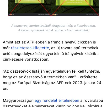
A humoros, kontextusából kiragadott kép a Facebookon.
A képernyőképek 2024. április 24-én készültek
Amint azt az AFP ebben a francia nyelvű cikkben is
már
részletesen kifejtette
, az új rovaralapú termékek
uniós engedélyezését egyértelmű irányelvek kísérik a
címkézésre vonatkozóan.
"Az összetevők listáján egyértelműen fel kell tüntetni,
hogy ez az összetevő a termékben van" – erősítette
meg az Európai Bizottság az AFP-nek 2023. január 24-
én.
Magyarországon
egy rendelet értelmében
a rovaralapú
összetevőket élelmiszereket külön polcon kell tárolni a