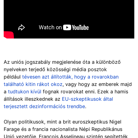
Az uniós jogszabály megjelenése óta a különböző
nyelveken terjedő közösségi média posztok
például
tévesen azt állították, hogy a rovarokban
található kitin rákot okoz
, vagy hogy az emberek majd
a
tudtukon kívül
fognak rovarokat enni. Ezek a hamis
állítások illeszkednek az
EU-szkeptikusok által
terjesztett dezinformációs trendbe
.
Olyan politikusok, mint a brit euroszkeptikus Nigel
Farage és a francia nacionalista Népi Republikánus
Unió vezetője, Francois Asselineau szintén segítették