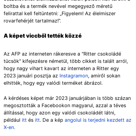
boltba és a termék nevével megegyező méretű
felirattal kell feltüntetni: „Figyelem! Az élelmiszer
rovarfehérjét tartalmaz!”.
A képet viccből tették közzé
Az AFP az interneten rákeresve a "Ritter csokoládé
tücsök" kifejezésre németül, több cikket is talált arról,
hogy nagy vihart kavart az interneten a Ritter egy
2023 januári posztja az
Instagramon
, amiről sokan
elhitték, hogy egy valódi terméket ábrázol.
A kérdéses képet már 2023 januárjában is több százan
megosztották a Facebookon magyarul, azzal a téves
állítással, hogy azon egy valódi csokoládét látni,
például
itt
és
itt
. De a kép
angolul is terjedni kezdett az
X-en.