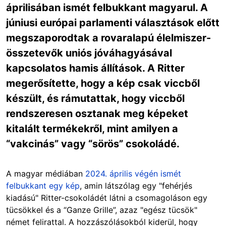
áprilisában ismét felbukkant magyarul. A
júniusi európai parlamenti választások előtt
megszaporodtak a rovaralapú élelmiszer-
összetevők uniós jóváhagyásával
kapcsolatos hamis állítások. A Ritter
megerősítette, hogy a kép csak viccből
készült, és rámutattak, hogy viccből
rendszeresen osztanak meg képeket
kitalált termékekről, mint amilyen a
“vakcinás” vagy “sörös” csokoládé.
A magyar médiában
2024. április végén ismét
felbukkant egy kép
, amin látszólag egy "fehérjés
kiadású" Ritter-csokoládét látni a csomagoláson egy
tücsökkel és a “Ganze Grille”, azaz "egész tücsök"
német felirattal. A hozzászólásokból kiderül, hogy