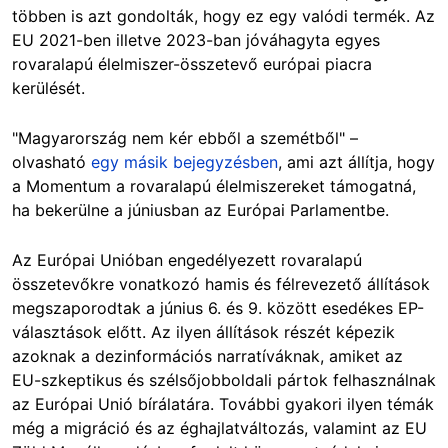
többen is azt gondolták, hogy ez egy valódi termék. Az
EU 2021-ben illetve 2023-ban jóváhagyta egyes
rovaralapú élelmiszer-összetevő európai piacra
kerülését.
"Magyarország nem kér ebből a szemétből" –
olvasható
egy másik bejegyzésben
, ami azt állítja, hogy
a Momentum a rovaralapú élelmiszereket támogatná,
ha bekerülne a júniusban az Európai Parlamentbe.
Az Európai Unióban engedélyezett rovaralapú
összetevőkre vonatkozó hamis és félrevezető állítások
megszaporodtak a június 6. és 9. között esedékes EP-
választások előtt. Az ilyen állítások részét képezik
azoknak a dezinformációs narratíváknak, amiket az
EU-szkeptikus és szélsőjobboldali pártok felhasználnak
az Európai Unió bírálatára. További gyakori ilyen témák
még a migráció és az éghajlatváltozás, valamint az EU