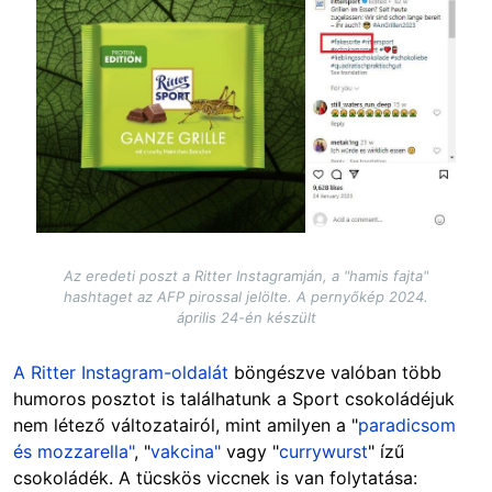
Az eredeti poszt a Ritter Instagramján, a "hamis fajta"
hashtaget az AFP pirossal jelölte. A pernyőkép 2024.
április 24-én készült
A Ritter Instagram-oldalát
böngészve valóban több
humoros posztot is találhatunk a Sport csokoládéjuk
nem létező változatairól, mint amilyen a "
paradicsom
és mozzarella"
, "
vakcina"
vagy "
currywurst
" ízű
csokoládék. A tücskös viccnek is van folytatása: