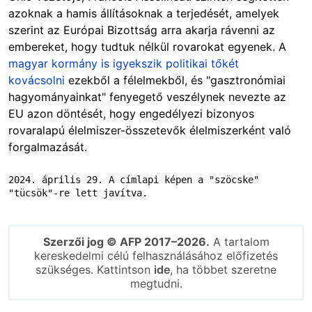
azoknak a hamis állításoknak a terjedését, amelyek
szerint az Európai Bizottság arra akarja rávenni az
embereket, hogy tudtuk nélkül rovarokat egyenek. A
magyar kormány is igyekszik politikai tőkét
kovácsolni
ezekből a félelmekből, és "gasztronómiai
hagyományainkat" fenyegető veszélynek nevezte az
EU azon döntését, hogy engedélyezi bizonyos
rovaralapú élelmiszer-összetevők élelmiszerként való
forgalmazását.
2024. április 29. A címlapi képen a "szöcske" 
"tücsök"-re lett javítva.
Szerzői jog © AFP 2017–2026.
A tartalom
kereskedelmi célú felhasználásához előfizetés
szükséges. Kattintson
ide
, ha többet szeretne
megtudni.