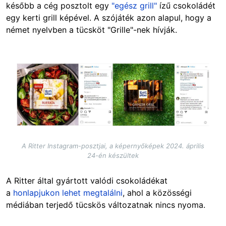
később a cég posztolt egy
"egész grill"
ízű csokoládét
egy kerti grill képével. A szójáték azon alapul, hogy a
német nyelvben a tücsköt "Grille"-nek hívják.
Image
A Ritter Instagram-posztjai, a képernyőképek 2024. április
24-én készültek
A Ritter által gyártott valódi csokoládékat
a
honlapjukon lehet megtalálni
, ahol a közösségi
médiában terjedő tücskös változatnak nincs nyoma.