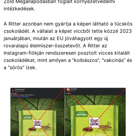
Zöld Megállapodásban foglalt környezetvédelmi
intézkedések.
A Ritter azonban nem gyártja a képen látható a tücskös
csokoládét. A vállalat a képet viccből tette közzé 2023
januárjában, miután az EU jóváhagyott egy új
rovaralapú élelmiszer-összetevőt. A Ritter az
Instagram-fiókján rendszeresen posztolt vicces kitalált
csokoládékat, mint amilyen a "kolbászos", "vakcinás" és
a "sörös" ízek.
Image