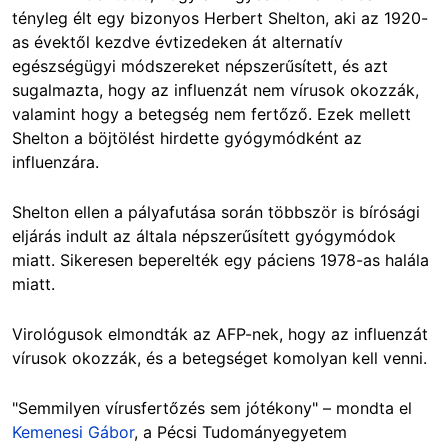
tényleg élt egy bizonyos Herbert Shelton, aki az 1920-
as évektől kezdve évtizedeken át alternatív
egészségügyi módszereket népszerűsített, és azt
sugalmazta, hogy az influenzát nem vírusok okozzák,
valamint hogy a betegség nem fertőző. Ezek mellett
Shelton a böjtölést hirdette gyógymódként az
influenzára.
Shelton ellen a pályafutása során többször is bírósági
eljárás indult az általa népszerűsített gyógymódok
miatt.
Sikeresen beperelték egy páciens 1978-as halála
miatt.
Virológusok elmondták az AFP-nek, hogy az influenzát
vírusok okozzák, és a betegséget komolyan kell venni.
"Semmilyen vírusfertőzés sem jótékony" – mondta el
Kemenesi Gábor
, a Pécsi Tudományegyetem