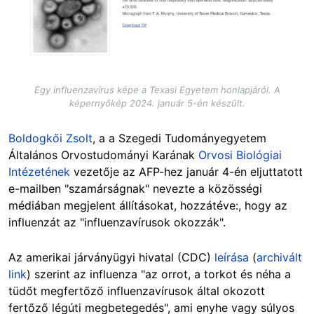
Egy influenzavírus képe a Texasi Egyetem honlapjáról. A
képernyőkép 2024. január 5-én készült.
Boldogkői Zsolt
,
a a Szegedi Tudományegyetem
Általános Orvostudományi Karának
Orvosi Biológiai
Intézetének
vezetője az AFP-hez január 4-én eljuttatott
e-mailben "szamárságnak" nevezte a közösségi
médiában megjelent állításokat, hozzátéve:, hogy az
influenzát az "influenzavírusok okozzák".
Az amerikai járványügyi hivatal (CDC)
leírása
(
archivált
link
) szerint az influenza "az orrot, a torkot és néha a
tüdőt megfertőző influenzavírusok által okozott
fertőző légúti megbetegedés", ami enyhe vagy súlyos