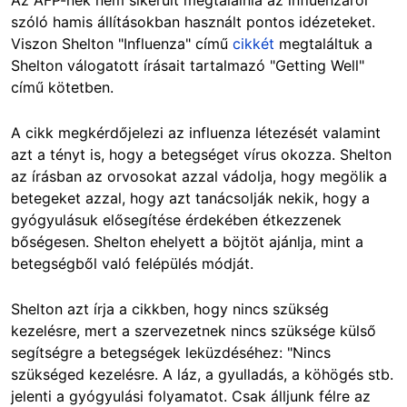
szóló hamis állításokban használt pontos idézeteket.
Viszon Shelton "Influenza" című
cikkét
megtaláltuk a
Shelton válogatott írásait tartalmazó "Getting Well"
című kötetben.
A cikk megkérdőjelezi az influenza létezését valamint
azt a tényt is, hogy a betegséget vírus okozza. Shelton
az írásban az orvosokat azzal vádolja, hogy megölik a
betegeket azzal, hogy azt tanácsolják nekik, hogy a
gyógyulásuk elősegítése érdekében étkezzenek
bőségesen. Shelton ehelyett a böjtöt ajánlja, mint a
betegségből való felépülés módját.
Shelton azt írja a cikkben, hogy nincs szükség
kezelésre, mert a szervezetnek nincs szüksége külső
segítségre a betegségek leküzdéséhez: "Nincs
szükséged kezelésre. A láz, a gyulladás, a köhögés stb.
jelenti a gyógyulási folyamatot. Csak álljunk félre az