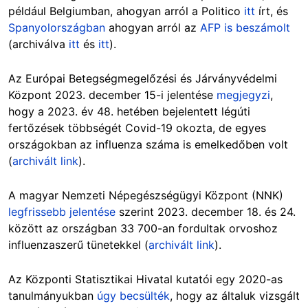
például Belgiumban, ahogyan arról a Politico
itt
írt, és
Spanyolországban
ahogyan arról az
AFP is beszámolt
(archiválva
itt
és
itt
).
Az Európai Betegségmegelőzési és Járványvédelmi
Központ 2023. december 15-i jelentése
megjegyzi
,
hogy a 2023. év 48. hetében bejelentett légúti
fertőzések többségét Covid-19 okozta, de egyes
országokban az influenza száma is emelkedőben volt
(
archivált link
).
A magyar Nemzeti Népegészségügyi Központ (NNK)
legfrissebb jelentése
szerint 2023. december 18. és 24.
között az országban 33 700-an fordultak orvoshoz
influenzaszerű tünetekkel (
archivált link
).
Az Központi Statisztikai Hivatal kutatói egy 2020-as
tanulmányukban
úgy becsülték
, hogy az általuk vizsgált