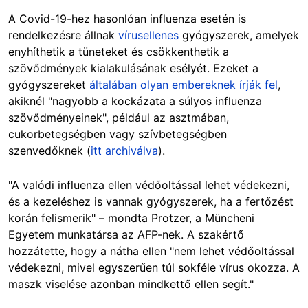
A Covid-19-hez hasonlóan influenza esetén is
rendelkezésre állnak
vírusellenes
gyógyszerek, amelyek
enyhíthetik a tüneteket és csökkenthetik a
szövődmények kialakulásának esélyét. Ezeket a
gyógyszereket
általában olyan embereknek írják fel
,
akiknél "nagyobb a kockázata a súlyos influenza
szövődményeinek", például az asztmában,
cukorbetegségben vagy szívbetegségben
szenvedőknek (
itt archiválva
).
"A valódi influenza ellen védőoltással lehet védekezni,
és a kezeléshez is vannak gyógyszerek, ha a fertőzést
korán felismerik" – mondta Protzer, a Müncheni
Egyetem munkatársa az AFP-nek. A szakértő
hozzátette, hogy a nátha ellen "nem lehet védőoltással
védekezni, mivel egyszerűen túl sokféle vírus okozza. A
maszk viselése azonban mindkettő ellen segít."