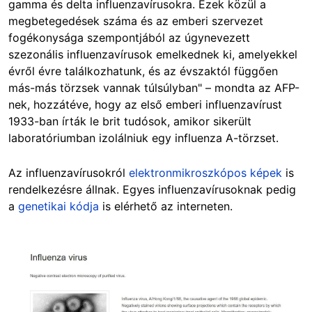
gamma és delta influenzavírusokra. Ezek közül a
megbetegedések száma és az emberi szervezet
fogékonysága szempontjából az úgynevezett
szezonális influenzavírusok emelkednek ki, amelyekkel
évről évre találkozhatunk, és az évszaktól függően
más-más törzsek vannak túlsúlyban" – mondta az AFP-
nek, hozzátéve, hogy az első emberi influenzavírust
1933-ban írták le brit tudósok, amikor sikerült
laboratóriumban izolálniuk egy influenza A-törzset.
Az influenzavírusokról
elektronmikroszkópos képek
is
rendelkezésre állnak. Egyes influenzavírusoknak pedig
a
genetikai kódja
is elérhető az interneten.
Image