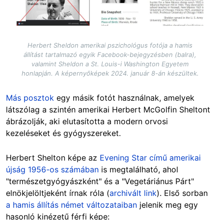
Herbert Sheldon amerikai pszichológus fotója a hamis
állítást tartalmazó egyik Facebook-bejegyzésben (balra),
valamint Sheldon a St. Louis-i Washington Egyetem
honlapján. A képernyőképek 2024. január 8-án készültek.
Más posztok
egy másik fotót használnak, amelyek
látszólag a szintén amerikai Herbert McGolfin Sheltont
ábrázolják,
aki elutasította a modern orvosi
kezeléseket és gyógyszereket.
Herbert Shelton képe az
Evening Star című amerikai
újság 1956-os számában
is megtalálható, ahol
"természetgyógyászként" és a "Vegetáriánus Párt"
elnökjelöltjeként írnak róla (
archivált link
). Első sorban
a hamis állítás német változataiban
jelenik meg egy
hasonló kinézetű férfi képe: