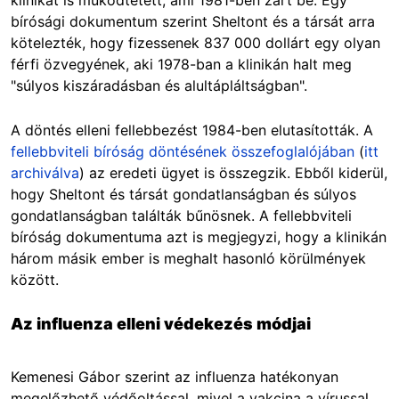
bírósági dokumentum szerint Sheltont és a társát arra
kötelezték, hogy fizessenek 837 000 dollárt egy olyan
férfi özvegyének, aki 1978-ban a klinikán halt meg
"súlyos kiszáradásban és alultápláltságban".
A döntés elleni fellebbezést 1984-ben elutasították. A
fellebbviteli bíróság döntésének összefoglalójában
(
itt
archiválva
) az eredeti ügyet is összegzik. Ebből kiderül,
hogy Sheltont és társát gondatlanságban és súlyos
gondatlanságban találták bűnösnek. A fellebbviteli
bíróság dokumentuma azt is megjegyzi, hogy a klinikán
három másik ember is meghalt hasonló körülmények
között.
Az influenza elleni védekezés módjai
Kemenesi Gábor szerint az influenza hatékonyan
megelőzhető védőoltással, mivel a vakcina a vírussal