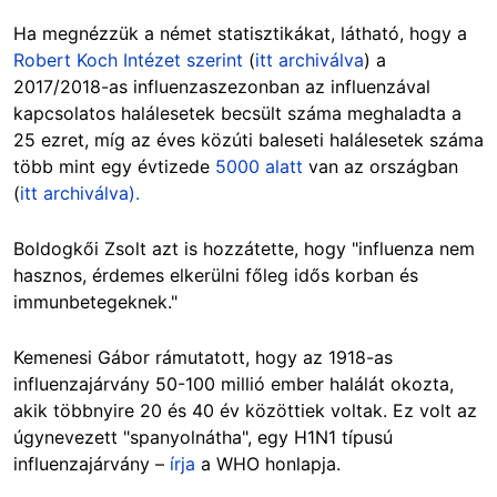
Ha megnézzük a német statisztikákat, látható, hogy a
Robert Koch Intézet szerint
(
itt archiválva
)
a
2017/2018
-as influenzaszezonban az influenzával
kapcsolatos halálesetek becsült száma meghaladta a
25 ezret, míg az éves közúti baleseti halálesetek száma
több mint egy évtizede
5000 alatt
van az országban
(
itt archiválva).
Boldogkői Zsolt azt is hozzátette, hogy "influenza nem
hasznos, érdemes elkerülni főleg idős korban és
immunbetegeknek."
Kemenesi Gábor rámutatott, hogy az 1918-as
influenzajárvány 50-100 millió ember halálát okozta,
akik többnyire 20 és 40 év közöttiek voltak. Ez volt az
úgynevezett "spanyolnátha", egy H1N1 típusú
influenzajárvány –
írja
a WHO honlapja.