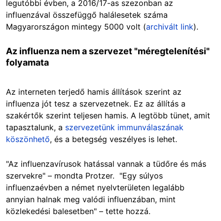
legutóbbi évben, a 2016/17-as szezonban az
influenzával összefüggő halálesetek száma
Magyarországon mintegy 5000 volt (
archivált link
).
Az influenza nem a szervezet "méregtelenítési"
folyamata
Az interneten terjedő hamis állítások szerint az
influenza jót tesz a szervezetnek. Ez az állítás a
szakértők szerint teljesen hamis. A legtöbb tünet, amit
tapasztalunk, a
szervezetünk immunválaszának
köszönhető
, és a betegség veszélyes is lehet.
"Az influenzavírusok hatással vannak a tüdőre és más
szervekre" – mondta Protzer. "Egy súlyos
influenzaévben a német nyelvterületen legalább
annyian halnak meg valódi influenzában, mint
közlekedési balesetben" – tette hozzá.