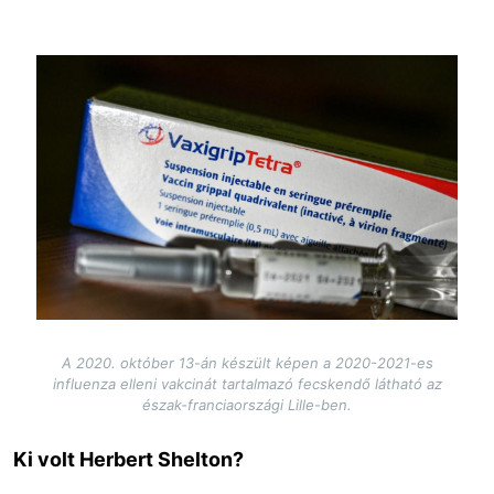
Image
A 2020. október 13-án készült képen a 2020-2021-es
influenza elleni vakcinát tartalmazó fecskendő látható az
észak-franciaországi Lille-ben.
Ki volt Herbert Shelton?