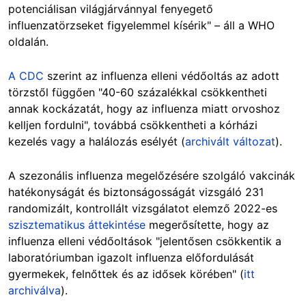
potenciálisan világjárvánnyal fenyegető
influenzatörzseket figyelemmel kísérik" – áll a WHO
oldalán.
A CDC
szerint az influenza elleni védőoltás az adott
törzstől függően "40-60 százalékkal csökkentheti
annak kockázatát, hogy az influenza miatt orvoshoz
kelljen fordulni", továbbá csökkentheti a kórházi
kezelés vagy a halálozás esélyét (
archivált változat
).
A szezonális influenza megelőzésére szolgáló vakcinák
hatékonyságát és biztonságosságát vizsgáló 231
randomizált, kontrollált vizsgálatot elemző 2022-es
szisztematikus áttekintése
megerősítette, hogy az
influenza elleni védőoltások "jelentősen csökkentik a
laboratóriumban igazolt influenza előfordulását
gyermekek, felnőttek és az idősek körében" (
itt
archiválva
).