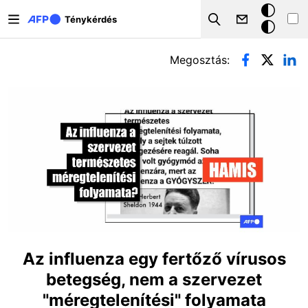
Ugrás a tartalomra
Sötét
Ténykérdés
Search
mód
Elsődleges fülek
Megosztás:
Az influenza egy fertőző vírusos
betegség, nem a szervezet
"méregtelenítési" folyamata