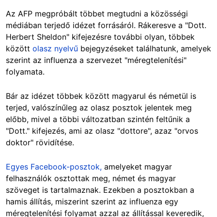
Az AFP megpróbált többet megtudni a közösségi
médiában terjedő idézet forrásáról. Rákeresve a "Dott.
Herbert Sheldon" kifejezésre további olyan, többek
között
olasz nyelvű
bejegyzéseket
találhatunk,
amelyek
szerint az influenza a szervezet "méregtelenítési"
folyamata.
Bár az idézet többek között magyarul és németül is
terjed, valószínűleg az olasz posztok jelentek meg
előbb, mivel a többi változatban szintén feltűnik a
"Dott." kifejezés, ami az olasz "dottore", azaz "orvos
doktor" rövidítése.
Egyes Facebook-posztok,
amelyeket magyar
felhasználók osztottak meg, német és magyar
szöveget is tartalmaznak. Ezekben a posztokban a
hamis állítás, miszerint szerint az influenza egy
méregtelenítési folyamat azzal az állítással keveredik,