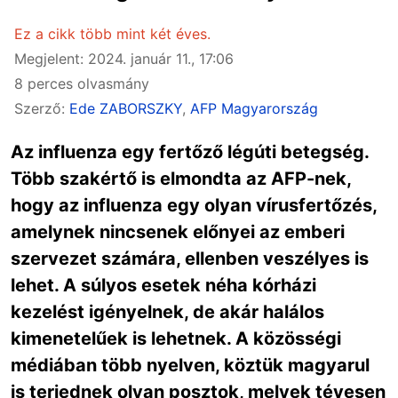
Ez a cikk több mint két éves.
Megjelent: 2024. január 11., 17:06
8 perces olvasmány
Szerző:
Ede ZABORSZKY
,
AFP Magyarország
Az influenza egy fertőző légúti betegség.
Több szakértő is elmondta az AFP-nek,
hogy az influenza egy olyan vírusfertőzés,
amelynek nincsenek előnyei az emberi
szervezet számára, ellenben veszélyes is
lehet. A súlyos esetek néha kórházi
kezelést igényelnek, de akár halálos
kimenetelűek is lehetnek. A közösségi
médiában több nyelven, köztük magyarul
is terjednek olyan posztok, melyek tévesen