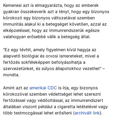
Kemenesi azt is elmagyarázta, hogy az emberek
gyakran összekeverik azt a tényt, hogy egy bizonyos
kórokozó egy bizonyos változatával szemben
immunitás alakul ki a betegséget követően, azzal az
elképzeléssel, hogy az immunrendszerük egésze
valahogyan erősebbé válik a betegség által.
"Ez egy tévhit, amely figyelmen kívül hagyja az
alapvető biológiai és orvosi ismereteket, mivel a
fertőzés sokféleképpen befolyásolhatja a
szervezetünket, és súlyos állapotokhoz vezethet" –
mondta.
Amint azt az
amerikai CDC
is írja, egy bizonyos
kórokozóval szemben védettséget lehet szerezni
fertőzéssel vagy védőoltással, az immunrendszert
általában viszont például a cigaretta letételével vagy
több testmozgással lehet erősíteni (
archivált link
).