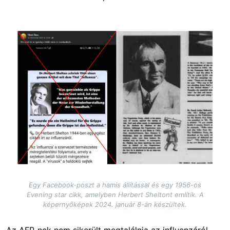
Image
Egy Facebook-poszt a hamis állítással és egy 1956-os
Evening star cikk, amelyben Herbert Sheltont említik. A
képernyőképek 2024. január 8-án készültek.
Az AFP-nek nem sikerült megtalálnia az influenzáról