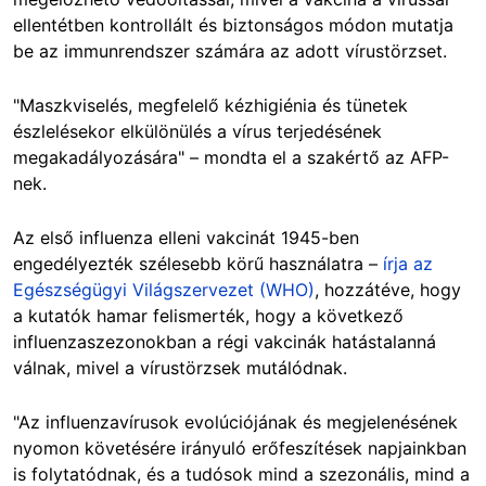
ellentétben kontrollált és biztonságos módon mutatja
be az immunrendszer számára az adott vírustörzset.
"Maszkviselés, megfelelő kézhigiénia és tünetek
észlelésekor elkülönülés a vírus terjedésének
megakadályozására" – mondta el a szakértő az AFP-
nek.
Az első influenza elleni vakcinát 1945-ben
engedélyezték szélesebb körű használatra –
írja az
Egészségügyi Világszervezet (WHO)
, hozzátéve, hogy
a kutatók hamar felismerték, hogy a következő
influenzaszezonokban a régi vakcinák hatástalanná
válnak, mivel a vírustörzsek mutálódnak.
"Az influenzavírusok evolúciójának és megjelenésének
nyomon követésére irányuló erőfeszítések napjainkban
is folytatódnak, és a tudósok mind a szezonális, mind a