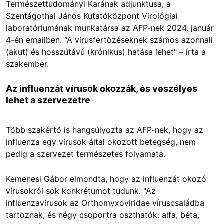
Természettudományi Karának adjunktusa, a
Szentágothai János Kutatóközpont Virológiai
laboratóriumának munkatársa az AFP-nek 2024. január
4-én emailben. "A vírusfertőzéseknek számos azonnali
(akut) és hosszútávú (krónikus) hatása lehet" – írta a
szakember.
Az influenzát vírusok okozzák, és veszélyes
lehet a szervezetre
Több szakértő is hangsúlyozta az AFP-nek, hogy az
influenza egy vírusok által okozott betegség, nem
pedig a szervezet természetes folyamata.
Kemenesi Gábor elmondta, hogy az influenzát okozó
vírusokról sok konkrétumot tudunk. "Az
influenzavírusok az Orthomyxoviridae víruscsaládba
tartoznak, és négy csoportra oszthatók: alfa, béta,