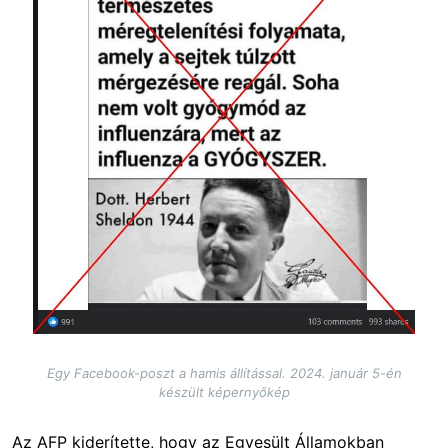
Egy Facebook-poszt a hamis állítással. 2024. január 5-én
készült képernyőkép
Az AFP kiderítette, hogy az Egyesült Államokban