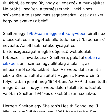
útjukból, és engedjük, hogy elvégezzék a munkájukat.
Ne próbálj segíteni a természetnek - neki nincs
szüksége a te szánalmas segítségedre - csak azt kéri,
hogy ne avatkozz bele".
Shelton egy
1960-ban megjelent könyvében
bírálta az
oltásokat, és a mögöttük álló tudományt
"babonának"
nevezte. Az oltások hatékonyságát és
biztonságosságát megkérdőjelező weboldalak
többször is hivatkoznak Sheltonra, például
ebben a
cikkben
, ami szintén egy állítólag általa írt, az
influenzáról szóló cikket idéz. Az weboldal szerint a
cikk a Shelton által alapított Hygienic Review című
folyóiratban jelent meg 1944-ben. Az AFP itt sem tudta
megerősíteni, hogy a weboldalon található idézetek
valóban Shelton 1944-es cikkéből származnak-e.
Herbert Shelton egy Shelton's Health School nevű
klinikát is működtetett, ami 1981-ben zárt be. Egy