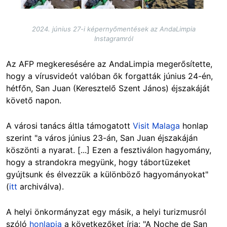
2024. június 27-i képernyőmentések az AndaLimpia
Instagramról
Az AFP megkeresésére az AndaLimpia megerősítette,
hogy a vírusvideót valóban ők forgatták június 24-én,
hétfőn, San Juan (Keresztelő Szent János) éjszakáját
követő napon.
A városi tanács áltla támogatott
Visit Malaga
honlap
szerint "a város június 23-án, San Juan éjszakáján
köszönti a nyarat. [...] Ezen a fesztiválon hagyomány,
hogy a strandokra megyünk, hogy tábortüzeket
gyújtsunk és élvezzük a különböző hagyományokat"
(
itt
archiválva).
A helyi önkormányzat egy másik, a helyi turizmusról
szóló
honlapja
a következőket írja: "A Noche de San