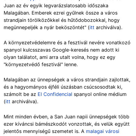
Juan az év egyik legvarázslatosabb időszaka
Malagában. Emberek ezrei gyűlnek össze a város
strandjain törölközőkkel és hűtődobozokkal, hogy
megünnepeljék a nyár beköszöntét" (
itt
archiválva).
A környezetvédelemre és a fesztivál nevére vonatkozó
spanyol kulcsszavas Google-keresés nem adott ki
olyan találatot, ami arra utalt volna, hogy ez egy
"környezetvédő fesztivál" lenne.
Malagában az ünnepségek a város strandjain zajlottak,
és a hagyományos éjféli úszásban csúcsosodtak ki,
számolt be az
El Confidencial
spanyol online médium
(
itt
archiválva).
Mint minden évben, a San Juan napii ünnepségek több
ezer kíváncsi bámészkodót vonzottak, és velük együtt
jelentős mennyiségű szemetet is. A
malagai városi