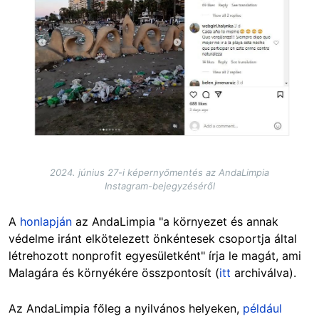
2024. június 27-i képernyőmentés az AndaLimpia
Instagram-bejegyzéséről
A
honlapján
az AndaLimpia "a környezet és annak
védelme iránt elkötelezett önkéntesek csoportja által
létrehozott nonprofit egyesületként" írja le magát, ami
Malagára és környékére összpontosít (
itt
archiválva).
Az AndaLimpia főleg a nyilvános helyeken,
például