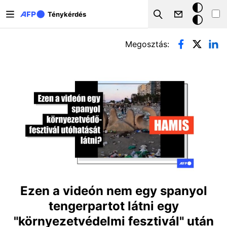
Ugrás a tartalomra
Sötét
Ténykérdés
Search
mód
Elsődleges fülek
Megosztás:
Ezen a videón nem egy spanyol
tengerpartot látni egy
"környezetvédelmi fesztivál" után