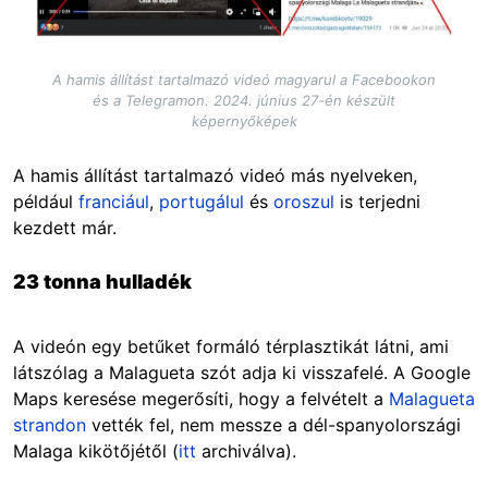
A hamis állítást tartalmazó videó magyarul a Facebookon
és a Telegramon. 2024. június 27-én készült
képernyőképek
A hamis állítást tartalmazó videó más nyelveken,
például
franciául
,
portugálul
és
oroszul
is terjedni
kezdett már.
23 tonna hulladék
A videón egy betűket formáló térplasztikát látni, ami
látszólag a Malagueta szót adja ki visszafelé. A Google
Maps keresése megerősíti, hogy a felvételt a
Malagueta
strandon
vették fel, nem messze a dél-spanyolországi
Malaga kikötőjétől (
itt
archiválva).