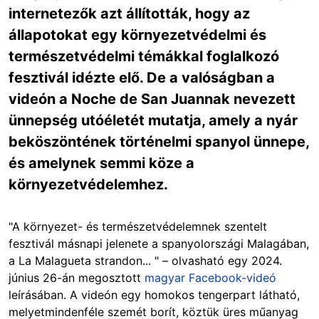
internetezők azt állították, hogy az
állapotokat egy környezetvédelmi és
természetvédelmi témákkal foglalkozó
fesztivál idézte elő. De a valóságban a
videón a Noche de San Juannak nevezett
ünnepség utóéletét mutatja, amely a nyár
beköszöntének történelmi spanyol ünnepe,
és amelynek semmi köze a
környezetvédelemhez.
"A környezet- és természetvédelemnek szentelt
fesztivál másnapi jelenete a spanyolországi Malagában,
a La Malagueta strandon... " – olvasható egy 2024.
június 26-án megosztott
magyar Facebook-videó
leírásában. A videón egy homokos tengerpart látható,
melyetmindenféle szemét borít, köztük üres műanyag