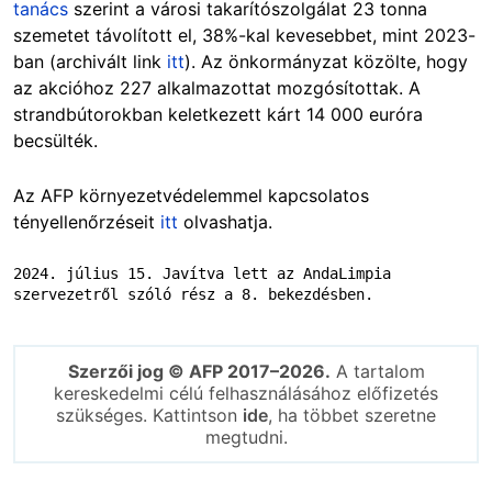
tanács
szerint a városi takarítószolgálat 23 tonna
szemetet távolított el, 38%-kal kevesebbet, mint 2023-
ban (archivált link
itt
). Az önkormányzat közölte, hogy
az akcióhoz 227 alkalmazottat mozgósítottak. A
strandbútorokban keletkezett kárt 14 000 euróra
becsülték.
Az AFP környezetvédelemmel kapcsolatos
tényellenőrzéseit
itt
olvashatja.
2024. július 15. Javítva lett az AndaLimpia 
szervezetről szóló rész a 8. bekezdésben.
Szerzői jog © AFP 2017–2026.
A tartalom
kereskedelmi célú felhasználásához előfizetés
szükséges. Kattintson
ide
, ha többet szeretne
megtudni.