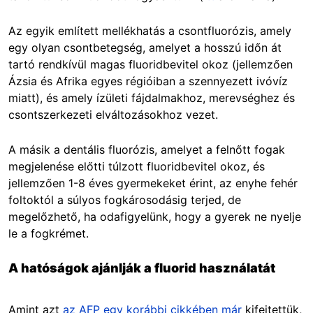
Az egyik említett mellékhatás a csontfluorózis, amely
egy olyan csontbetegség, amelyet a hosszú időn át
tartó rendkívül magas fluoridbevitel okoz (jellemzően
Ázsia és Afrika egyes régióiban a szennyezett ivóvíz
miatt), és amely ízületi fájdalmakhoz, merevséghez és
csontszerkezeti elváltozásokhoz vezet.
A másik a dentális fluorózis, amelyet a felnőtt fogak
megjelenése előtti túlzott fluoridbevitel okoz, és
jellemzően 1-8 éves gyermekeket érint, az enyhe fehér
foltoktól a súlyos fogkárosodásig terjed, de
megelőzhető, ha odafigyelünk, hogy a gyerek ne nyelje
le a fogkrémet.
A hatóságok ajánlják a fluorid használatát
Amint azt
az AFP egy korábbi cikkében már
kifejtettük,