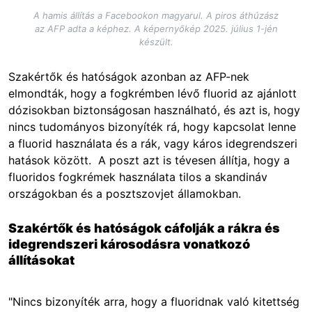
A hamis állítás a Facebookon magyarul. A piros áthúzász
az AFP adta a képhez. A képernyőkép 2025. július 1-jén
készült.
Szakértők és hatóságok azonban az AFP-nek
elmondták, hogy a fogkrémben lévő fluorid az ajánlott
dózisokban biztonságosan használható, és azt is, hogy
nincs tudományos bizonyíték rá, hogy kapcsolat lenne
a fluorid használata és a rák, vagy káros idegrendszeri
hatások között. A poszt azt is tévesen állítja, hogy a
fluoridos fogkrémek használata tilos a skandináv
országokban és a posztszovjet államokban.
Szakértők és hatóságok cáfolják a rákra és
idegrendszeri károsodásra vonatkozó
állításokat
"Nincs bizonyíték arra, hogy a fluoridnak való kitettség