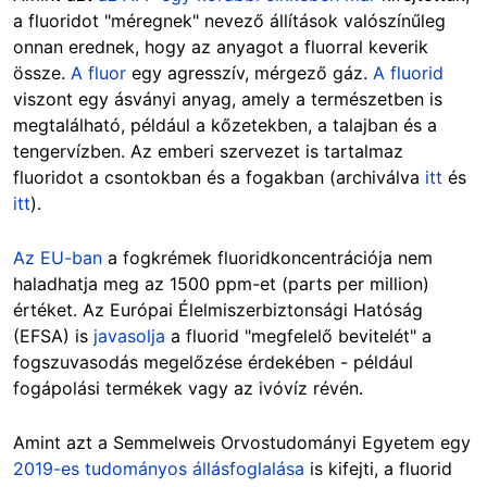
a fluoridot "méregnek" nevező állítások valószínűleg
onnan erednek, hogy az anyagot a fluorral keverik
össze.
A fluor
egy agresszív, mérgező gáz
.
A fluorid
viszont egy ásványi anyag, amely a természetben is
megtalálható, például a kőzetekben, a talajban és a
tengervízben. Az emberi szervezet is tartalmaz
fluoridot a csontokban és a fogakban (archiválva
itt
és
itt
).
Az EU-ban
a fogkrémek fluoridkoncentrációja nem
haladhatja meg az 1500 ppm-et (parts per million)
értéket. Az Európai Élelmiszerbiztonsági Hatóság
(EFSA) is
javasolja
a fluorid "megfelelő bevitelét" a
fogszuvasodás megelőzése érdekében - például
fogápolási termékek vagy az ivóvíz révén.
Amint azt a Semmelweis Orvostudományi Egyetem egy
2019-es tudományos állásfoglalása
is kifejti, a fluorid