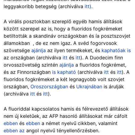
leggyakoribb betegség (archiválva
itt)
.
A virális posztokban szereplő egyéb hamis állítások
között szerepel az is, hogy a fluoridos fogkrémeket
betiltották a skandináv országokban és ía posztszovjet
államokban , de ez nem igaz. A svéd fogorvosok
szövetsége
ajánlja
az ilyen termékeket, és
kaphatóak is
az országban (archiválva
itt
és
itt
). A Duodecim finn
orvosszövetség szintén
ajánlja
a fluoridos fogkrémet,
és az Finnországban
is kapható
(archiválva
itt
és
itt
). A
fluoridos fogkrémeket a két legnagyobb volt szovjet
országban,
Oroszországban
és
Ukrajnában
is árulják
(archiválva
itt
és
itt
).
A fluoriddal kapcsolatos hamis és félrevezető állítások
nem új keletűek, az AFP hasonló állításokat már cáfolt
ebben
és
ebben
a német nyelvű cikkben, valamint
ebben az
angol nyelvű tényellenőrzésben.