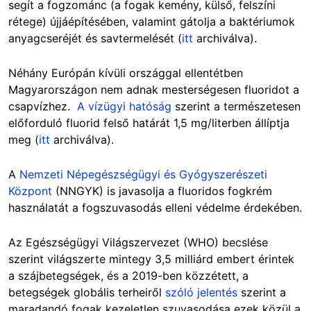
segít a fogzománc (a fogak kemény, külső, felszíni
rétege) újjáépítésében, valamint gátolja a baktériumok
anyagcseréjét és savtermelését (
itt
archiválva).
Néhány Európán kívüli országgal ellentétben
Magyarországon nem adnak mesterségesen fluoridot a
csapvízhez.
A vízügyi hatóság
szerint a természetesen
előforduló fluorid felső határát 1,5 mg/literben állíptja
meg (
itt
archiválva).
A
Nemzeti Népegészségügyi és Gyógyszerészeti
Központ
(NNGYK) is javasolja a fluoridos fogkrém
használatát a fogszuvasodás elleni védelme érdekében.
Az Egészségügyi Világszervezet (WHO) becslése
szerint világszerte mintegy 3,5 milliárd embert érintek
a szájbetegségek, és a 2019-ben közzétett, a
betegségek globális terheiről
szóló jelentés
szerint a
maradandó fogak kezeletlen szuvasodása
ezek közül
a