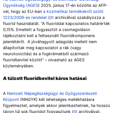
Ügynökség (AGES
) 2025. június 17-én közölte az AFP-
vel, hogy az EU-ban
a kozmetikai termékekről szóló
1223/2009-es rendelet
(
itt
archiválva) szabályozza a
fluorid használatát. "A fluoriddal kapcsolatos határérték
0,15%. Emellett a fogyasztót a csomagoláson
tájékoztatni kell a felhasznált fluoridkomponens
jelenlétéről. A jóváhagyott adagolás mellett nem
állapítottak meg kapcsolatot a rák (vagy
neurotoxicitás) és a fogkrémekből származó
fluoridbevitel között" – olvasható az AGES
közleményében.
A túlzott fluoridbevitel káros hatásai
A
Nemzeti Népegészségügyi és Gyógyszerészeti
Központ
(NNGYK) két lehetséges mellékhatásra
figyelmeztet, amelyek akkor jelentkezhetnek, ha hosszú
távon túl sok fluoridot fogyasztunk (
itt
archiválva).