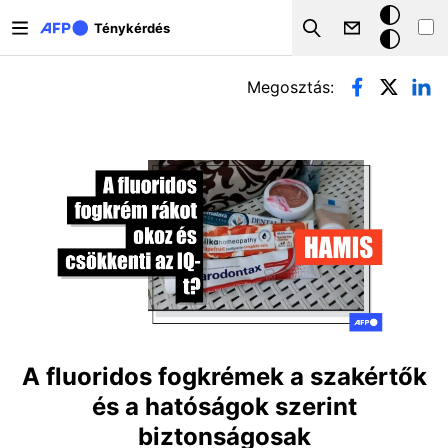
Ugrás a tartalomra
Sötét
Ténykérdés
Search
mód
Elsődleges fülek
Megosztás:
A fluoridos fogkrémek a szakértők
és a hatóságok szerint
biztonságosak