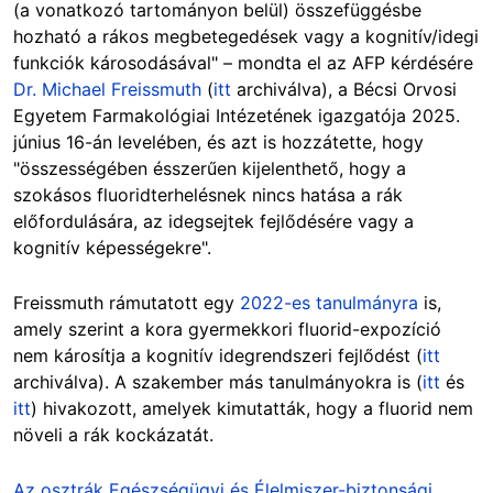
(a
vonatkozó
tartományon belül) összefüggésbe
hozható a rákos megbetegedések vagy a kognitív/idegi
funkciók károsodásával" – mondta el az AFP kérdésére
Dr. Michael Freissmuth
(
itt
archiválva), a Bécsi Orvosi
Egyetem Farmakológiai Intézetének igazgatója 2025.
június 16-án levelében, és azt is hozzátette, hogy
"összességében ésszerűen kijelenthető, hogy a
szokásos fluoridterhelésnek nincs hatása a rák
előfordulására, az idegsejtek fejlődésére vagy a
kognitív képességekre".
Freissmuth rámutatott egy
2022-es tanulmányra
is,
amely szerint a kora gyermekkori fluorid-expozíció
nem károsítja a kognitív idegrendszeri fejlődést (
itt
archiválva). A szakember más tanulmányokra is (
itt
és
itt
) hivakozott, amelyek kimutatták, hogy a fluorid nem
növeli a rák kockázatát.
Az osztrák Egészségügyi és Élelmiszer-biztonsági