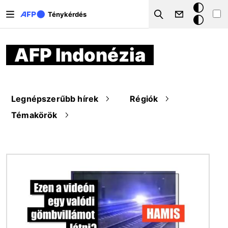
Ugrás a tartalomra
Sötét
Ténykérdés
Search
mód
AFP Indonézia
Legnépszerűbb hírek
Régiók
Témakörök
Kép