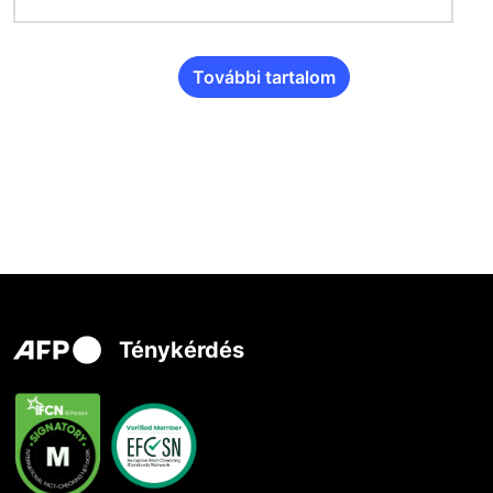
További tartalom
Ténykérdés