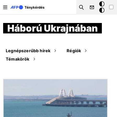
Ugrás a tartalomra
Sötét
Ténykérdés
Search
mód
Háború Ukrajnában
Legnépszerűbb hírek
Régiók
Témakörök
Kép