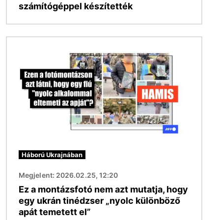
számítógéppel készítették
Kép
Háború Ukrajnában
Megjelent: 2026.02.25, 12:20
Ez a montázsfotó nem azt mutatja, hogy
egy ukrán tinédzser „nyolc különböző
apát temetett el”