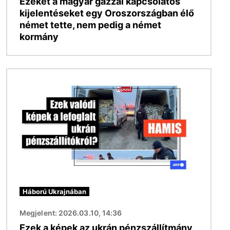
Ezeket a magyar gázzal kapcsolatos
kijelentéseket egy Oroszországban élő
német tette, nem pedig a német
kormány
Kép
Háború Ukrajnában
Megjelent: 2026.03.10, 14:36
Ezek a képek az ukrán pénzszállítmány