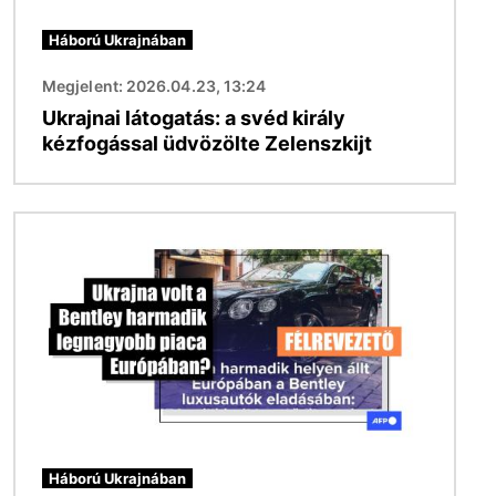
Háború Ukrajnában
Megjelent: 2026.04.23, 13:24
Ukrajnai látogatás: a svéd király
kézfogással üdvözölte Zelenszkijt
Kép
Háború Ukrajnában