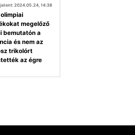
elent: 2024.05.24, 14:38
olimpiai
tékokat megelőző
gi bemutatón a
ancia és nem az
sz trikolórt
stették az égre