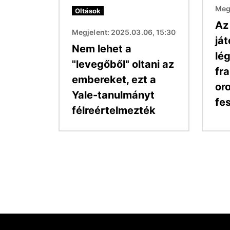
Megj
Oltások
Az 
Megjelent: 2025.03.06, 15:30
já
Nem lehet a
lé
"levegőből" oltani az
fr
embereket, ezt a
oro
Yale-tanulmányt
fe
félreértelmezték