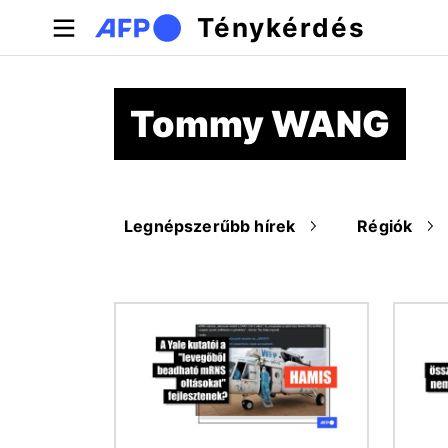
Ugrás a tartalomra
Ténykérdés
Tommy WANG
Legnépszerűbb hírek
Régiók
Kép
Kép