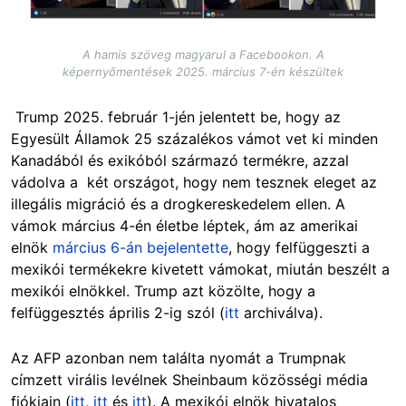
A hamis szöveg magyarul a Facebookon. A
képernyőmentések 2025. március 7-én készültek
Trump 2025. február 1-jén jelentett be, hogy az
Egyesült Államok 25 százalékos vámot vet ki minden
Kanadából és exikóból származó termékre, azzal
vádolva a két országot, hogy nem tesznek eleget az
illegális migráció és a drogkereskedelem ellen. A
vámok március 4-én életbe léptek, ám az amerikai
elnök
március 6-án bejelentette
, hogy felfüggeszti a
mexikói termékekre kivetett vámokat, miután beszélt a
mexikói elnökkel. Trump azt közölte, hogy a
felfüggesztés április 2-ig szól (
itt
archiválva).
Az AFP azonban nem találta nyomát a Trumpnak
címzett virális levélnek Sheinbaum közösségi média
fiókjain (
itt
,
itt
és
itt
). A mexikói elnök hivatalos