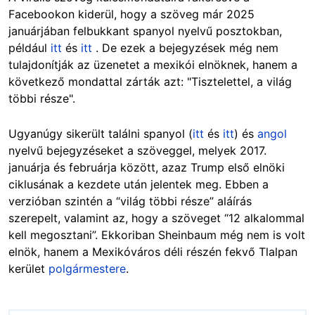
Facebookon kiderül, hogy a szöveg már 2025
januárjában felbukkant spanyol nyelvű posztokban,
például
itt
és
itt
. De ezek a bejegyzések még nem
tulajdonítják az üzenetet a mexikói elnöknek, hanem a
következő mondattal zárták azt: "Tisztelettel, a világ
többi része".
Ugyanúgy sikerült találni spanyol (
itt
és
itt
) és
angol
nyelvű bejegyzéseket a szöveggel, melyek 2017.
januárja és februárja között, azaz Trump első elnöki
ciklusának a kezdete után jelentek meg. Ebben a
verzióban szintén a “világ többi része” aláírás
szerepelt, valamint az, hogy a szöveget “12 alkalommal
kell megosztani”. Ekkoriban Sheinbaum még nem is volt
elnök, hanem a Mexikóváros déli részén fekvő Tlalpan
kerület
polgármestere
.