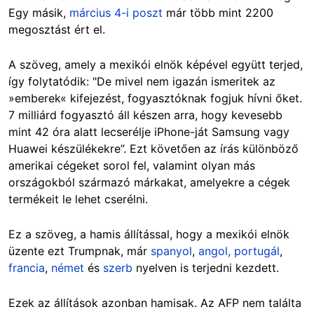
Egy másik,
március 4-i poszt
már több mint 2200
megosztást ért el.
A szöveg, amely a mexikói elnök képével együtt terjed,
így folytatódik: "De mivel nem igazán ismeritek az
»emberek« kifejezést, fogyasztóknak fogjuk hívni őket.
7 milliárd fogyasztó áll készen arra, hogy kevesebb
mint 42 óra alatt lecserélje iPhone-ját Samsung vagy
Huawei készülékekre”. Ezt követően az írás különböző
amerikai cégeket sorol fel, valamint olyan más
országokból származó márkakat, amelyekre a cégek
termékeit le lehet cserélni.
Ez a szöveg, a hamis állítással, hogy a mexikói elnök
üzente ezt Trumpnak, már
spanyol
,
angol,
portugál
,
francia
,
német
és
szerb
nyelven is terjedni kezdett.
Ezek az állítások azonban hamisak. Az AFP nem találta