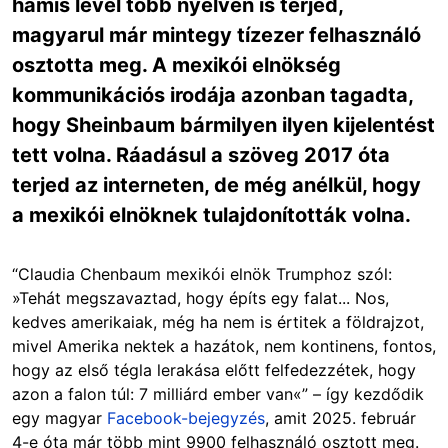
hamis levél több nyelven is terjed,
magyarul már mintegy tízezer felhasználó
osztotta meg. A mexikói elnökség
kommunikációs irodája azonban tagadta,
hogy Sheinbaum bármilyen ilyen kijelentést
tett volna. Ráadásul a szöveg 2017 óta
terjed az interneten, de még anélkül, hogy
a mexikói elnöknek tulajdonították volna.
“Claudia Chenbaum mexikói elnök Trumphoz szól:
»Tehát megszavaztad, hogy építs egy falat... Nos,
kedves amerikaiak, még ha nem is értitek a földrajzot,
mivel Amerika nektek a hazátok, nem kontinens, fontos,
hogy az első tégla lerakása előtt felfedezzétek, hogy
azon a falon túl: 7 milliárd ember van«” – így kezdődik
egy magyar
Facebook-bejegyzés
, amit 2025. február
4-e óta már több mint 9900 felhasználó osztott meg.