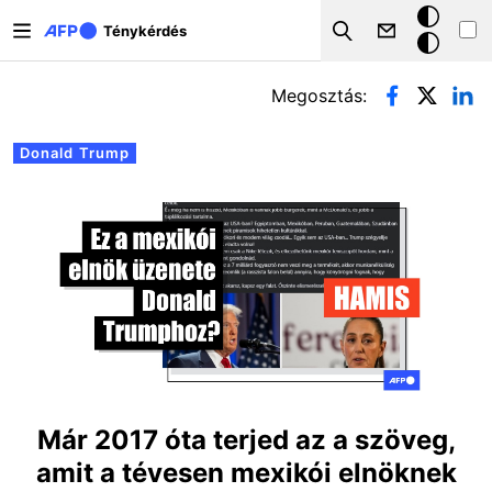
Ugrás a tartalomra
Sötét
Ténykérdés
Search
mód
Elsődleges fülek
Megosztás:
Donald Trump
Már 2017 óta terjed az a szöveg,
amit a tévesen mexikói elnöknek