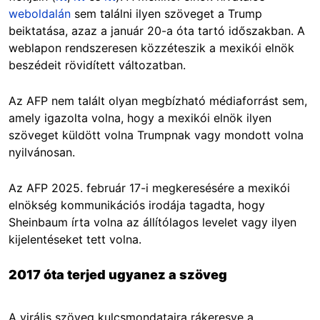
weboldalán
sem találni ilyen szöveget a Trump
beiktatása, azaz a január 20-a óta tartó időszakban. A
weblapon rendszeresen közzéteszik a mexikói elnök
beszédeit rövidített változatban.
Az AFP nem talált olyan megbízható médiaforrást sem,
amely igazolta volna, hogy a mexikói elnök ilyen
szöveget küldött volna Trumpnak vagy mondott volna
nyilvánosan.
Az AFP 2025. február 17-i megkeresésére a mexikói
elnökség kommunikációs irodája tagadta, hogy
Sheinbaum írta volna az állítólagos levelet vagy ilyen
kijelentéseket tett volna.
2017 óta terjed ugyanez a szöveg
A virális szöveg kulcsmondataira rákeresve a