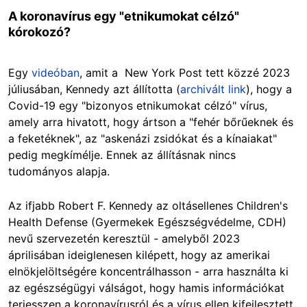
A koronavírus egy "etnikumokat célzó"
kórokozó?
Egy
videóban
, amit a New York Post tett közzé 2023
júliusában, Kennedy azt állította (
archivált link
), hogy a
Covid-19 egy "bizonyos etnikumokat célzó" vírus,
amely arra hivatott, hogy ártson a "fehér bőrűeknek és
a feketéknek", az "askenázi zsidókat és a kínaiakat"
pedig megkímélje. Ennek az állításnak nincs
tudományos alapja.
Az ifjabb Robert F. Kennedy az oltásellenes Children's
Health Defense (Gyermekek Egészségvédelme, CDH)
nevű szervezetén keresztül - amelyből 2023
áprilisában ideiglenesen kilépett, hogy az amerikai
elnökjelöltségére koncentrálhasson - arra használta ki
az egészségügyi válságot, hogy hamis információkat
terjesszen a koronavírusról és a vírus ellen kifejlesztett