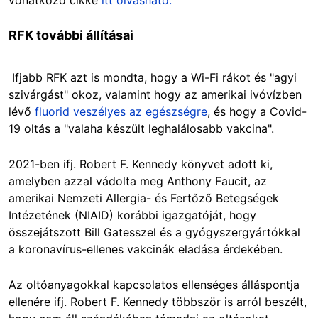
RFK további állításai
Ifjabb RFK azt is mondta, hogy a Wi-Fi rákot és "agyi
szivárgást" okoz, valamint hogy az amerikai ivóvízben
lévő
fluorid veszélyes az egészségre
, és hogy a Covid-
19 oltás a "valaha készült leghalálosabb vakcina".
2021-ben ifj. Robert F. Kennedy könyvet adott ki,
amelyben azzal vádolta meg Anthony Faucit, az
amerikai Nemzeti Allergia- és Fertőző Betegségek
Intézetének (NIAID) korábbi igazgatóját, hogy
összejátszott Bill Gatesszel és a gyógyszergyártókkal
a koronavírus-ellenes vakcinák eladása érdekében.
Az oltóanyagokkal kapcsolatos ellenséges álláspontja
ellenére ifj. Robert F. Kennedy többször is arról beszélt,