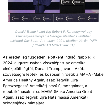
Donald Trump kezet fog Robert F. Kennedy-vel egy
kampányeseményen a Georgia állambeli Duluthban
található Gas South Arénában, 2024. október 23-án. (AFP
/ CHRISTIAN MONTERROSA)
Az eredetileg független jelöltként induló ifjabb RFK
2024. augusztusában visszalépett az amerikai
elnökjelöltségtől, Donald Trump javára. Azóta
szövetségre léptek, és közösen hirdetik a MAHA (Make
America Healthy Again, azaz Tegyük Újra
Egészségessé Amerikát) nevű új mozgalmat, a
republikánusok híres MAGA (Make America Great
Again, azaz Tegyük Újra Hatalmassá Amerikát)
szlogenjének mintájára.