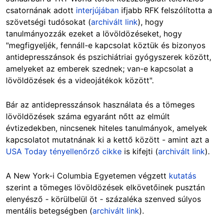
csatornának adott
interjújában
ifjabb RFK felszólította a
szövetségi tudósokat (
archivált link
), hogy
tanulmányozzák ezeket a lövöldözéseket, hogy
"megfigyeljék, fennáll-e kapcsolat köztük és bizonyos
antidepresszánsok és pszichiátriai gyógyszerek között,
amelyeket az emberek szednek; van-e kapcsolat a
lövöldözések és a videojátékok között".
Bár az antidepresszánsok használata és a tömeges
lövöldözések száma egyaránt nőtt az elmúlt
évtizedekben, nincsenek hiteles tanulmányok, amelyek
kapcsolatot mutatnának ki a kettő között - amint azt a
USA Today tényellenőrző cikke
is kifejti (
archivált link
).
A New York-i Columbia Egyetemen végzett
kutatás
szerint a tömeges lövöldözések elkövetőinek pusztán
elenyésző - körülbelül öt - százaléka szenved súlyos
mentális betegségben (
archivált link
).