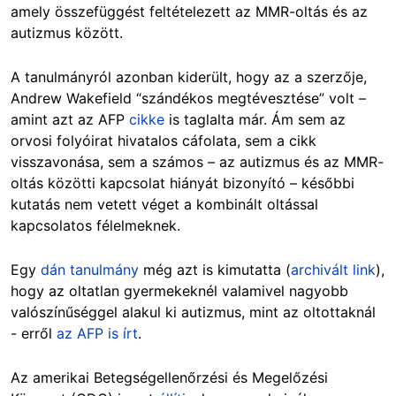
amely összefüggést feltételezett az MMR-oltás és az
autizmus között.
A tanulmányról azonban kiderült, hogy az a szerzője,
Andrew Wakefield “szándékos megtévesztése” volt –
amint azt az AFP
cikke
is taglalta már. Ám sem az
orvosi folyóirat hivatalos cáfolata, sem a cikk
visszavonása, sem a számos – az autizmus és az MMR-
oltás közötti kapcsolat hiányát bizonyító – későbbi
kutatás nem vetett véget a kombinált oltással
kapcsolatos félelmeknek.
Egy
dán tanulmány
még azt is kimutatta (
archivált link
),
hogy az oltatlan gyermekeknél valamivel nagyobb
valószínűséggel alakul ki autizmus, mint az oltottaknál
- erről
az AFP is írt
.
Az amerikai Betegségellenőrzési és Megelőzési