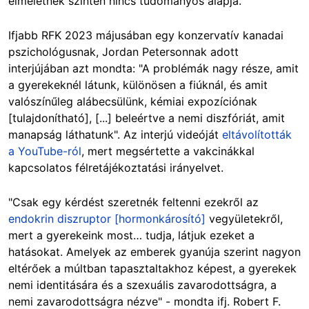
elméletnek szintén nincs tudományos alapja.
Ifjabb RFK 2023 májusában egy konzervatív kanadai
pszichológusnak, Jordan Petersonnak adott
interjújában azt mondta: "A problémák nagy része, amit
a gyerekeknél látunk, különösen a fiúknál, és amit
valószínűleg alábecsülünk, kémiai expozíciónak
[tulajdonítható], [...] beleértve a nemi diszfóriát, amit
manapság láthatunk". Az interjú videóját
eltávolították
a YouTube-ról
, mert megsértette a vakcinákkal
kapcsolatos félretájékoztatási irányelvet.
"Csak egy kérdést szeretnék feltenni ezekről az
endokrin diszruptor [hormonkárosító]
vegyületekről,
mert a gyerekeink most… tudja, látjuk ezeket a
hatásokat. Amelyek az emberek gyanúja szerint nagyon
eltérőek a múltban tapasztaltakhoz képest, a gyerekek
nemi identitására és a szexuális zavarodottságra, a
nemi zavarodottságra nézve" - mondta ifj. Robert F.