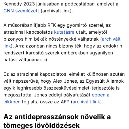
Kennedy 2023 júniusában a podcastjában, amelyet a
CNN szemlézett
(archivált link).
A műsorában ifjabb RFK egy gyomirtó szerrel, az
atrazinnal kapcsolatos
kutatásra
utalt, amelytől
bizonyos hím békák nőstényekké válhatnak (
archivált
link
). Arra azonban nincs bizonyíték, hogy az endokrin
rendszert károsító szerek emberekben ugyanilyen
hatást váltanának ki.
Ez az atrazinnal kapcsolatos elmélet különösen azután
vált népszerűvé, hogy Alex Jones, az Egyesült Államok
egyik leghíresebb összeesküvéselmélet-terjesztője is
megosztotta. Jones eddigi pályafutását
ebben a
cikkben
foglalta össze az AFP (
archivált link
).
Az antidepresszánsok növelik a
tömeges lövöldözések