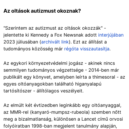
Az oltások autizmust okoznak?
"Szerintem az autizmust az oltások okozzák" -
jelentette ki Kennedy a Fox Newsnak adott
interjújában
2023 júliusában (
archivált link
). Ezt az állítást a
tudományos közösség már
régóta visszautasítja
.
Az egykori környezetvédelmi jogász - akinek nincs
semmilyen tudományos végzettsége - 2014-ben már
publikált egy könyvet, amelyben leírta a thimesoral - az
egyes oltóanyagokban található higanyalapú
tartósítószer - állítólagos veszélyeit.
Az elmúlt két évtizedben leginkább egy oltóanyaggal,
az MMR-rel (kanyaró-mumpsz-rubeola) szemben nőtt
meg a bizalmatlanság, különösen a Lancet című orvosi
folyóiratban 1998-ban megjelent tanulmány alapján,