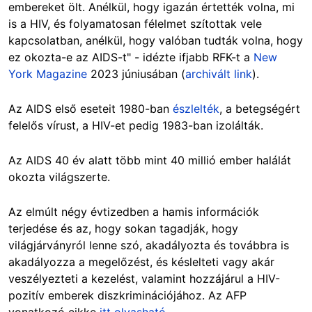
embereket ölt. Anélkül, hogy igazán értették volna, mi
is a HIV, és folyamatosan félelmet szítottak vele
kapcsolatban, anélkül, hogy valóban tudták volna, hogy
ez okozta-e az AIDS-t" - idézte ifjabb RFK-t a
New
York Magazine
2023 júniusában (
archivált link
).
Az AIDS első eseteit 1980-ban
észlelték
, a betegségért
felelős vírust, a HIV-et pedig 1983-ban izolálták.
Az AIDS 40 év alatt több mint 40 millió ember halálát
okozta világszerte.
Az elmúlt négy évtizedben a hamis információk
terjedése és az, hogy sokan tagadják, hogy
világjárványról lenne szó, akadályozta és továbbra is
akadályozza a megelőzést, és késlelteti vagy akár
veszélyezteti a kezelést, valamint hozzájárul a HIV-
pozitív emberek diszkriminációjához. Az AFP
vonatkozó cikke
itt olvasható.