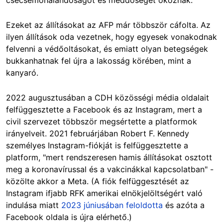
Ezeket az állításokat az AFP már többször cáfolta. Az
ilyen állítások oda vezetnek, hogy egyesek vonakodnak
felvenni a védőoltásokat, és emiatt olyan betegségek
bukkanhatnak fel újra a lakosság körében, mint a
kanyaró.
2022 augusztusában a CDH közösségi média oldalait
felfüggesztette a Facebook és az Instagram, mert a
civil szervezet többször megsértette a platformok
irányelveit. 2021 februárjában Robert F. Kennedy
személyes Instagram-fiókját is felfüggesztette a
platform, "mert rendszeresen hamis állításokat osztott
meg a koronavírussal és a vakcinákkal kapcsolatban" -
közölte akkor a Meta. (A fiók felfüggesztését az
Instagram ifjabb RFK amerikai elnökjelöltségért való
indulása miatt
2023 júniusában feloldotta
és azóta a
Facebook oldala is újra elérhető.)