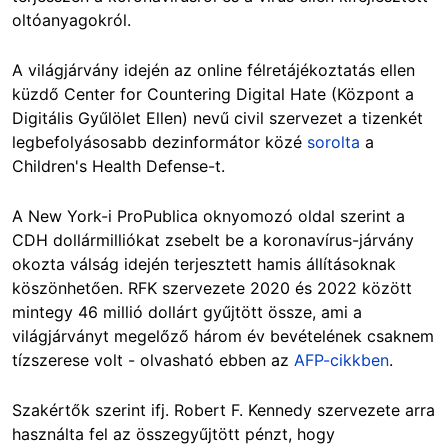
oltóanyagokról.
A világjárvány idején az online félretájékoztatás ellen
küzdő Center for Countering Digital Hate (Központ a
Digitális Gyűlölet Ellen) nevű civil szervezet a tizenkét
legbefolyásosabb dezinformátor közé
sorolta
a
Children's Health Defense-t.
A New York-i ProPublica oknyomozó oldal szerint a
CDH dollármilliókat zsebelt be a koronavírus-járvány
okozta válság idején terjesztett hamis állításoknak
köszönhetően. RFK szervezete 2020 és 2022 között
mintegy 46 millió dollárt gyűjtött össze, ami a
világjárványt megelőző három év bevételének csaknem
tízszerese volt - olvasható ebben az
AFP-cikkben
.
Szakértők szerint ifj. Robert F. Kennedy szervezete arra
használta fel az összegyűjtött pénzt, hogy