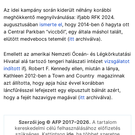
Az idei kampány során kiderült néhány korábbi
meghökkentő megnyilvánulása: ifjabb RFK 2024.
augusztusában
ismerte el
, hogy 2014-ben ő hagyta ott
a Central Parkban “viccből”, egy általa máshol talált,
elütött medvebocs tetemét (
itt
archiválva).
Emellett az amerikai Nemzeti Óceán- és Légkörkutatási
Hivatal alá tartozó tengeri halászati intézet
vizsgálatot
indított
ifj. Robert F. Kennedy ellen, miután a lánya,
Kathleen 2012-ben a Town and Country magazinnak
azt állította, hogy apja húsz évvel korábban
láncfűrésszel lefejezett egy elpusztult bálnát azért,
hogy a fejét hazavigye magával (
itt
archiválva).
Szerzői jog © AFP 2017–2026.
A tartalom
kereskedelmi célú felhasználásához előfizetés
szükséges. Kattintson
ide
, ha többet szeretne