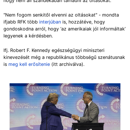
hogy nem áll szándékában támadni az oltásokat.
"Nem fogom senkitől elvenni az oltásokat" - mondta
ifjabb RFK több
interjúban
is, hozzátéve, hogy
gondoskodna arról, hogy ‘az amerikaiak jól informáltak’
legyenek a kérdésben.
Ifj. Robert F. Kennedy egészségügyi miniszteri
kinevezését még a republikánus többségű szenátusnak
is
meg kell erősítenie
(itt archiválva).
Image