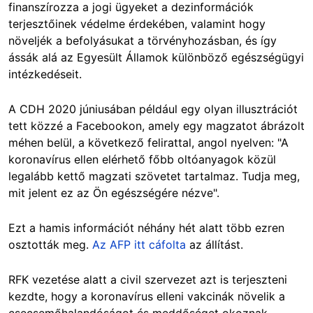
finanszírozza a jogi ügyeket a dezinformációk
terjesztőinek védelme érdekében, valamint hogy
növeljék a befolyásukat a törvényhozásban, és így
ássák alá az Egyesült Államok különböző egészségügyi
intézkedéseit.
A CDH 2020 júniusában például egy olyan illusztrációt
tett közzé a Facebookon, amely egy magzatot ábrázolt
méhen belül, a következő felirattal, angol nyelven: "A
koronavírus ellen elérhető főbb oltóanyagok közül
legalább kettő magzati szövetet tartalmaz. Tudja meg,
mit jelent ez az Ön egészségére nézve".
Ezt a hamis információt néhány hét alatt több ezren
osztották meg.
Az AFP itt cáfolta
az állítást.
RFK vezetése alatt a civil szervezet azt is terjeszteni
kezdte, hogy a koronavírus elleni vakcinák növelik a
csecsemőhalandóságot és meddőséget okoznak.