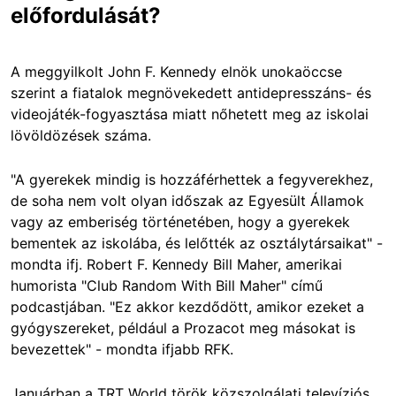
előfordulását?
A meggyilkolt John F. Kennedy elnök unokaöccse
szerint a fiatalok megnövekedett antidepresszáns- és
videojáték-fogyasztása miatt nőhetett meg az iskolai
lövöldözések száma.
"A gyerekek mindig is hozzáférhettek a fegyverekhez,
de soha nem volt olyan időszak az Egyesült Államok
vagy az emberiség történetében, hogy a gyerekek
bementek az iskolába, és lelőtték az osztálytársaikat" -
mondta ifj. Robert F. Kennedy Bill Maher, amerikai
humorista "Club Random With Bill Maher" című
podcastjában. "Ez akkor kezdődött, amikor ezeket a
gyógyszereket, például a Prozacot meg másokat is
bevezettek" - mondta ifjabb RFK.
Januárban a TRT World török közszolgálati televíziós