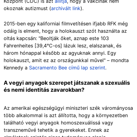
Központ (CDC) is azt
állítja
, hogy a vakcinák nem
okoznak autizmust (
archivált link
).
2015-ben egy kaliforniai filmvetítésen ifjabb RFK még
odáig is elment, hogy a holokauszt szót használta az
oltás kapcsán: "Beoltják őket, aznap este 103
Fahrenheites [39,4°C-os] lázuk lesz, elalszanak, és
három hónappal később az agyuknak annyi. Egy
holokauszt, amit ez az országunkkal művel" – mondta
Kennedy a
Sacramento Bee című lap szerint
.
A vegyi anyagok szerepet játszanak a szexuális
és nemi identitás zavarokban?
Az amerikai egészségügyi miniszteri szék várományosa
több alkalommal is azt állította, hogy a környezetben
található vegyi anyagok homoszexuálissá vagy
transzneművé tehetik a gyerekeket. Ennek az