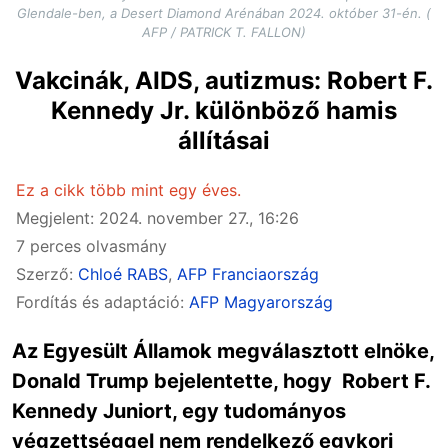
Glendale-ben, a Desert Diamond Arénában 2024. október 31-én. (
AFP / PATRICK T. FALLON)
Vakcinák, AIDS, autizmus: Robert F.
Kennedy Jr. különböző hamis
állításai
Ez a cikk több mint egy éves.
Megjelent: 2024. november 27., 16:26
7 perces olvasmány
Szerző:
Chloé RABS
,
AFP Franciaország
Fordítás és adaptáció:
AFP Magyarország
Az Egyesült Államok megválasztott elnöke,
Donald Trump bejelentette, hogy Robert F.
Kennedy Juniort, egy tudományos
végzettséggel nem rendelkező egykori