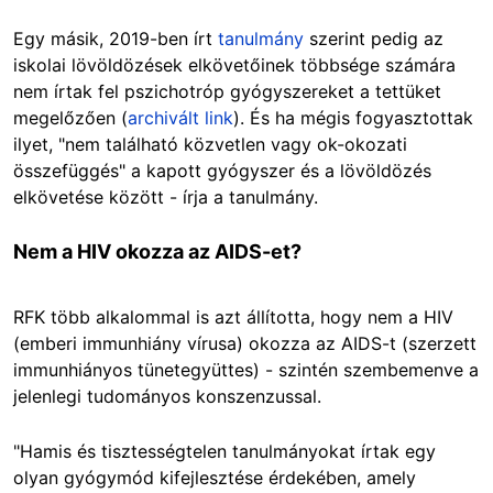
Egy másik, 2019-ben írt
tanulmány
szerint pedig az
iskolai lövöldözések elkövetőinek többsége számára
nem írtak fel pszichotróp gyógyszereket a tettüket
megelőzően (
archivált link
). És ha mégis fogyasztottak
ilyet, "nem található közvetlen vagy ok-okozati
összefüggés" a kapott gyógyszer és a lövöldözés
elkövetése között - írja a tanulmány.
Nem a HIV okozza az AIDS-et?
RFK több alkalommal is azt állította, hogy nem a HIV
(emberi immunhiány vírusa) okozza az AIDS-t (szerzett
immunhiányos tünetegyüttes) - szintén szembemenve a
jelenlegi tudományos konszenzussal.
"Hamis és tisztességtelen tanulmányokat írtak egy
olyan gyógymód kifejlesztése érdekében, amely