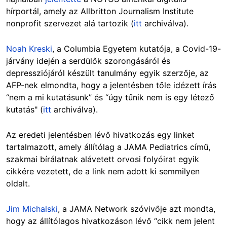
hírportál, amely az Allbritton Journalism Institute
nonprofit szervezet alá tartozik (
itt
archiválva).
Noah Kreski
, a Columbia Egyetem kutatója, a Covid-19-
járvány idején a serdülők szorongásáról és
depressziójáról készült tanulmány egyik szerzője, az
AFP-nek elmondta, hogy a jelentésben tőle idézett írás
“nem a mi kutatásunk” és “úgy tűnik nem is egy létező
kutatás" (
itt
archiválva).
Az eredeti jelentésben lévő hivatkozás egy linket
tartalmazott, amely állítólag a JAMA Pediatrics című,
szakmai bírálatnak alávetett orvosi folyóirat egyik
cikkére vezetett, de a link nem adott ki semmilyen
oldalt.
Jim Michalski
, a JAMA Network szóvivője azt mondta,
hogy az állítólagos hivatkozáson lévő “cikk nem jelent