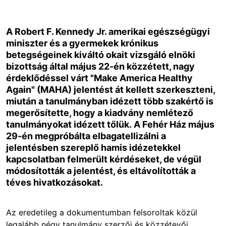
A Robert F. Kennedy Jr. amerikai egészségügyi
miniszter és a gyermekek krónikus
betegségeinek kiváltó okait vizsgáló elnöki
bizottság által május 22-én közzétett, nagy
érdeklődéssel várt "Make America Healthy
Again" (MAHA) jelentést át kellett szerkeszteni,
miután a tanulmányban idézett több szakértő is
megerősítette, hogy a kiadvány nemlétező
tanulmányokat idézett tőlük. A Fehér Ház május
29-én megpróbálta elbagatellizálni a
jelentésben szereplő hamis idézetekkel
kapcsolatban felmerült kérdéseket, de végül
módosították a jelentést, és eltávolították a
téves hivatkozásokat.
Az eredetileg a dokumentumban felsoroltak közül
legalább négy tanulmány szerzői és közzétevői