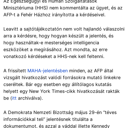
Az Egészségügyi és Humán Szolgáltatások
Minisztériuma (HHS) nem kommentálta az ügyet, és az
AFP-t a Fehér Házhoz irányította a kérdéseivel.
Leavitt a sajtótájékoztatón nem volt hajlandó válaszolni
arra a kérdésre, hogy hogyan készült a jelentés, és
hogy használtak-e mesterséges intelligencia
eszközöket a megírásához. Azt mondta, az erre
vonatkozó kérdéseket a HHS-nek kell feltenni.
A frissített
MAHA-
jelentésben
minden, az AFP által
vizsgált hivatkozást valódi forrásokra mutató linkekre
cseréltek. Bár egy esetben egy állítólagos kutatás
helyett egy New York Times-cikk hivatkozását rakták
be (
itt
archiválva).
A Demokrata Nemzeti Bizottság május 29-én “téves
információkkal teli” jelentésnek titulálta a
dokumentumot, és azzal a váddal illette Kennedy