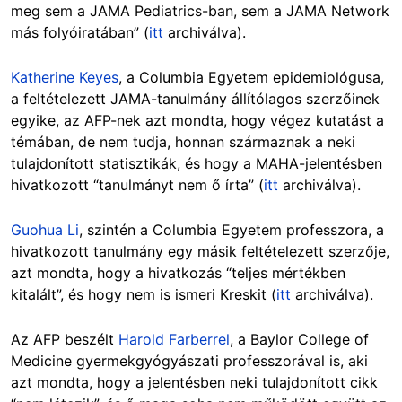
meg sem a JAMA Pediatrics-ban, sem a JAMA Network
más folyóiratában” (
itt
archiválva).
Katherine Keyes
, a Columbia Egyetem epidemiológusa,
a feltételezett JAMA-tanulmány állítólagos szerzőinek
egyike, az AFP-nek azt mondta, hogy végez kutatást a
témában, de nem tudja, honnan származnak a neki
tulajdonított statisztikák, és hogy a MAHA-jelentésben
hivatkozott “tanulmányt nem ő írta” (
itt
archiválva).
Guohua Li
, szintén a Columbia Egyetem professzora, a
hivatkozott tanulmány egy másik feltételezett szerzője,
azt mondta, hogy a hivatkozás “teljes mértékben
kitalált”, és hogy nem is ismeri Kreskit (
itt
archiválva).
Az AFP beszélt
Harold Farberrel
, a Baylor College of
Medicine gyermekgyógyászati professzorával is, aki
azt mondta, hogy a jelentésben neki tulajdonított cikk