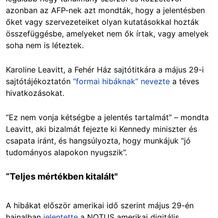
azonban az AFP-nek azt mondták, hogy a jelentésben
őket vagy szervezeteiket olyan kutatásokkal hozták
összefüggésbe, amelyeket nem ők írtak, vagy amelyek
soha nem is léteztek.
Karoline Leavitt, a Fehér Ház sajtótitkára a május 29-i
sajtótájékoztatón
“formai hibáknak” nevezte
a téves
hivatkozásokat.
“Ez nem vonja kétségbe a jelentés tartalmát” – mondta
Leavitt, aki bizalmát fejezte ki Kennedy miniszter és
csapata iránt, és hangsúlyozta, hogy munkájuk “jó
tudományos alapokon nyugszik”.
“Teljes mértékben kitalált"
A hibákat először amerikai idő szerint május 29-én
hajnalban
jelentette
a NOTUS amerikai digitális