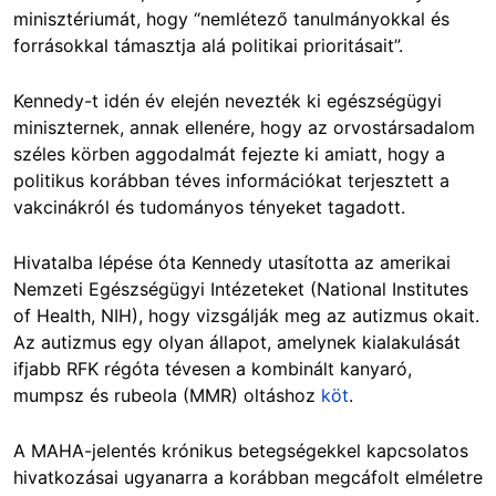
minisztériumát, hogy “nemlétező tanulmányokkal és
forrásokkal támasztja alá politikai prioritásait”.
Kennedy-t idén év elején nevezték ki egészségügyi
miniszternek, annak ellenére, hogy az orvostársadalom
széles körben aggodalmát fejezte ki amiatt, hogy a
politikus korábban téves információkat terjesztett a
vakcinákról és tudományos tényeket tagadott.
Hivatalba lépése óta Kennedy utasította az amerikai
Nemzeti Egészségügyi Intézeteket (National Institutes
of Health, NIH), hogy vizsgálják meg az autizmus okait.
Az autizmus egy olyan állapot, amelynek kialakulását
ifjabb RFK régóta tévesen a kombinált kanyaró,
mumpsz és rubeola (MMR) oltáshoz
köt
.
A MAHA-jelentés krónikus betegségekkel kapcsolatos
hivatkozásai ugyanarra a korábban megcáfolt elméletre