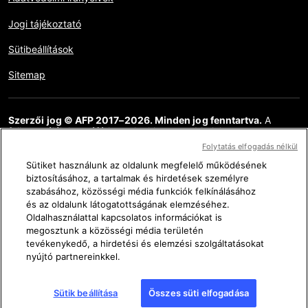
Jogi tájékoztató
Sütibeállítások
Sitemap
Szerzői jog © AFP 2017–2026. Minden jog fenntartva.
A
felhasználók hozzáférhetnek ehhez a webhelyhez,
megtekinthetik azt, és használhatják az elérhető megosztási
Folytatás elfogadás nélkül
funkciókat is, de kizárólag csak személyes, magán és nem
kereskedelmi célokra. Bármely egyéb felhasználás, különösen a
Sütiket használunk az oldalunk megfelelő működésének
weboldal tartalmának bármilyen sokszorosítása, közlése vagy
biztosításához, a tartalmak és hirdetések személyre
terjesztése, részlegesen vagy teljesen, bármilyen más célra és /
szabásához, közösségi média funkciók felkínálásához
vagy bármilyen más eszközzel, az AFP-vel megkötött külön
és az oldalunk látogatottságának elemzéséhez.
licencszerződés nélkül szigorúan tilos. Az AFP Ténykérdés
Oldalhasználattal kapcsolatos információkat is
linkjein keresztül ábrázolt vagy mellékelt anyagot olyan
mértékben közöljük, amely az érintett információk
megosztunk a közösségi média területén
ellenőrzésének helyes megértéséhez szükséges. Az AFP nem
tevékenykedő, a hirdetési és elemzési szolgáltatásokat
szerzett semmilyen jogot a harmadik fél tartalmának szerzőitől
nyújtó partnereinkkel.
vagy szerzői jogainak tulajdonosaitól, és ezzel kapcsolatban
semmilyen felelősséget nem vállal. Az AFP és logója bejegyzett
védjegyek.
Sütik beállítása
Összes süti elfogadása