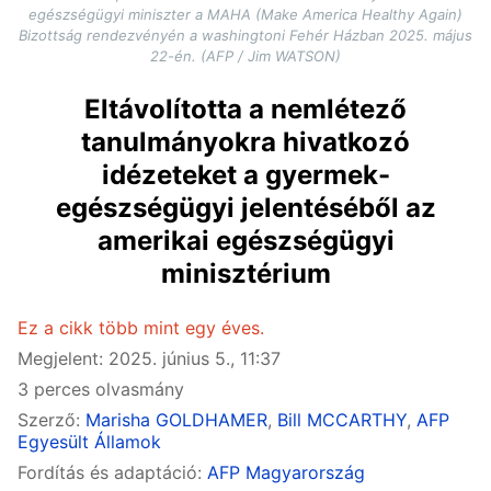
egészségügyi miniszter a MAHA (Make America Healthy Again)
Bizottság rendezvényén a washingtoni Fehér Házban 2025. május
22-én. (AFP / Jim WATSON)
Eltávolította a nemlétező
tanulmányokra hivatkozó
idézeteket a gyermek-
egészségügyi jelentéséből az
amerikai egészségügyi
minisztérium
Ez a cikk több mint egy éves.
Megjelent: 2025. június 5., 11:37
3 perces olvasmány
Szerző:
Marisha GOLDHAMER
,
Bill MCCARTHY
,
AFP
Egyesült Államok
Fordítás és adaptáció:
AFP Magyarország