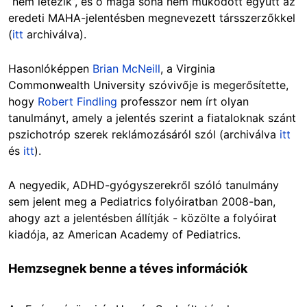
“nem létezik”, és ő maga soha nem működött együtt az
eredeti MAHA-jelentésben megnevezett társszerzőkkel
(
itt
archiválva).
Hasonlóképpen
Brian McNeill
, a Virginia
Commonwealth University szóvivője is megerősítette,
hogy
Robert Findling
professzor nem írt olyan
tanulmányt, amely a jelentés szerint a fiataloknak szánt
pszichotróp szerek reklámozásáról szól (archiválva
itt
és
itt
).
A negyedik, ADHD-gyógyszerekről szóló tanulmány
sem jelent meg a Pediatrics folyóiratban 2008-ban,
ahogy azt a jelentésben állítják - közölte a folyóirat
kiadója, az American Academy of Pediatrics.
Hemzsegnek benne a téves információk