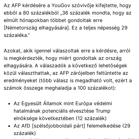
Az AFP kérdésére a YouGov szóvivője kifejtette, hogy
ebből a 80 százalékból „36 százalék mondta, hogy az
elmúlt hónapokban többet gondoltak erre
[Németország elhagyására]. Ez a teljes népesség 29
százaléka.”
Azokat, akik igennel válaszoltak erre a kérdésre, arról
is megkérdezték, hogy miért gondoltak az ország
elhagyására. A válaszadók a következő lehetőségek
közül választhattak, az AFP zárójelben feltüntette az
eredményeket (több válasz is megadható volt, ezért a
számok összege meghaladja a 100 százalékot):
Az Egyesült Államok mint Európa védelmi
hatalmának potenciális elvesztése Trump
elnöksége következtében (12 százalék)
Az AfD [szélsőjobboldali párt] felemelkedése (29
százalék)