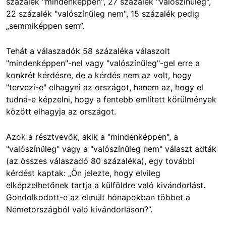
százalék "mindenképpen", 27 százalék "valószínűleg",
22 százalék "valószínűleg nem", 15 százalék pedig
„semmiképpen sem”.
Tehát a válaszadók 58 százaléka válaszolt
"mindenképpen"-nel vagy "valószínűleg"-gel erre a
konkrét kérdésre, de a kérdés nem az volt, hogy
"tervezi-e" elhagyni az országot, hanem az, hogy el
tudná-e képzelni, hogy a fentebb említett körülmények
között elhagyja az országot.
Azok a résztvevők, akik a "mindenképpen", a
"valószínűleg" vagy a "valószínűleg nem" választ adták
(az összes válaszadó 80 százaléka), egy további
kérdést kaptak: „Ön jelezte, hogy elvileg
elképzelhetőnek tartja a külföldre való kivándorlást.
Gondolkodott-e az elmúlt hónapokban többet a
Németországból való kivándorláson?”.