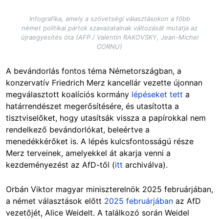
Infografika, amely a szövetségi választásokon a főbb
német politikai pártok szavazatainak változását mutatja az
újraegyesítés óta (AFP / Valentin RAKOVSKY, Jean-Michel
CORNU)
A bevándorlás fontos téma Németországban, a
konzervatív Friedrich Merz kancellár vezette újonnan
megválasztott koalíciós kormány
lépéseket tett
a
határrendészet megerősítésére, és utasította a
tisztviselőket, hogy utasítsák vissza a papírokkal nem
rendelkező bevándorlókat, beleértve a
menedékkérőket is. A lépés kulcsfontosságú része
Merz terveinek, amelyekkel át akarja venni a
kezdeményezést az AfD-től (
itt
archiválva).
Orbán Viktor magyar miniszterelnök 2025 februárjában,
a német választások előtt
2025 februárjában
az AfD
vezetőjét, Alice Weidelt. A találkozó során Weidel