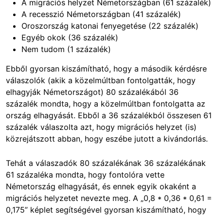
A migrációs helyzet Németországban (61 százalék)
A recesszió Németországban (41 százalék)
Oroszország katonai fenyegetése (22 százalék)
Egyéb okok (36 százalék)
Nem tudom (1 százalék)
Ebből gyorsan kiszámítható, hogy a második kérdésre
válaszolók (akik a közelmúltban fontolgatták, hogy
elhagyják Németországot) 80 százalékából 36
százalék mondta, hogy a közelmúltban fontolgatta az
ország elhagyását. Ebből a 36 százalékból összesen 61
százalék válaszolta azt, hogy migrációs helyzet (is)
közrejátszott abban, hogy eszébe jutott a kivándorlás.
Tehát a válaszadók 80 százalékának 36 százalékának
61 százaléka mondta, hogy fontolóra vette
Németország elhagyását, és ennek egyik okaként a
migrációs helyzetet nevezte meg. A „0,8 * 0,36 * 0,61 =
0,175” képlet segítségével gyorsan kiszámítható, hogy