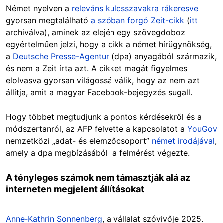
Német nyelven a
releváns kulcsszavakra rákeresve
gyorsan megtalálható
a szóban forgó Zeit-cikk
(
itt
archiválva), aminek az elején egy szövegdoboz
egyértelműen jelzi, hogy a cikk a német hírügynökség,
a
Deutsche Presse-Agentur
(dpa) anyagából származik,
és nem a Zeit írta azt. A cikket magát figyelmes
elolvasva gyorsan világossá válik, hogy az nem azt
állítja, amit a magyar Facebook-bejegyzés sugall.
Hogy többet megtudjunk a pontos kérdésekről és a
módszertanról, az AFP felvette a kapcsolatot a
YouGov
nemzetközi „adat- és elemzőcsoport”
német irodájával
,
amely a dpa megbízásából a felmérést végezte.
A tényleges számok nem támasztják alá az
interneten megjelent állításokat
Anne‑Kathrin Sonnenberg
, a vállalat szóvivője 2025.