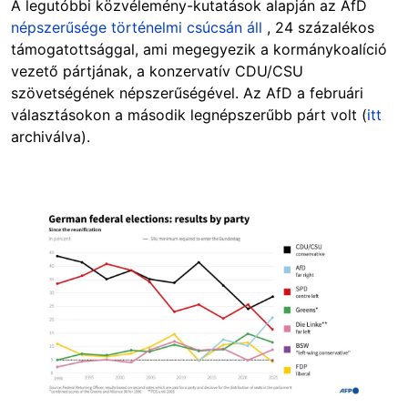
A legutóbbi közvélemény-kutatások alapján az AfD
népszerűsége történelmi csúcsán áll
, 24 százalékos
támogatottsággal, ami megegyezik a kormánykoalíció
vezető pártjának, a konzervatív CDU/CSU
szövetségének népszerűségével. Az AfD a februári
választásokon a második legnépszerűbb párt volt (
itt
archiválva).
Image