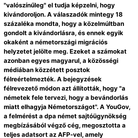
"valószínűleg" el tudja képzelni, hogy
kivándoroljon. A válaszadók mintegy 18
százaléka mondta, hogy a közelmúltban
gondolt a kivándorlásra, és ennek egyik
okaként a németországi migrációs
helyzetet jelölte meg. Ezeket a számokat
azonban egyes magyarul, a közösségi
médiában közzétett posztok
félreértelmezték. A bejegyzések
félrevezető módon azt állították, hogy "a
németek fele tervezi, hogy a bevándorlás
miatt elhagyja Németországot". A YouGov,
a felmérést a dpa német sajtóügynökség
megbízásából végző cég, megosztotta a
teljes adatsort az AFP-vel, amely