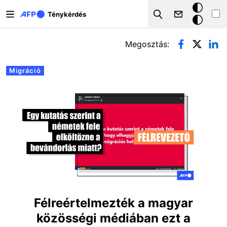
Ugrás a tartalomra
Sötét
Ténykérdés
Search
mód
Elsődleges fülek
Megosztás:
Migráció
Félreértelmezték a magyar
közösségi médiában ezt a