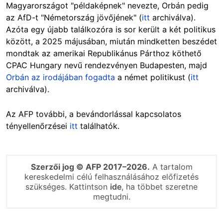
Magyarországot "példaképnek" nevezte, Orbán pedig
az AfD-t "Németország jövőjének" (
itt
archiválva).
Azóta egy újabb találkozóra is sor került a két politikus
között, a 2025 májusában, miután mindketten beszédet
mondtak az amerikai Republikánus Párthoz köthető
CPAC Hungary nevű rendezvényen Budapesten, majd
Orbán az irodájában fogadta
a német politikust (
itt
archiválva).
Az AFP további, a bevándorlással kapcsolatos
tényellenőrzései
itt
találhatók.
Szerzői jog © AFP 2017–2026.
A tartalom
kereskedelmi célú felhasználásához előfizetés
szükséges. Kattintson
ide
, ha többet szeretne
megtudni.