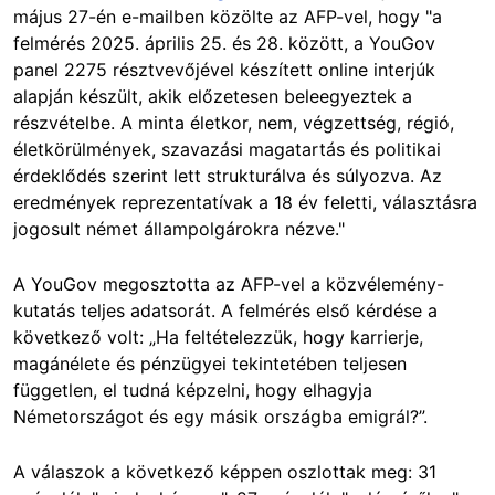
május 27-én e-mailben közölte az AFP-vel, hogy "a
felmérés 2025. április 25. és 28. között, a YouGov
panel 2275 résztvevőjével készített online interjúk
alapján készült, akik előzetesen beleegyeztek a
részvételbe. A minta életkor, nem, végzettség, régió,
életkörülmények, szavazási magatartás és politikai
érdeklődés szerint lett strukturálva és súlyozva. Az
eredmények reprezentatívak a 18 év feletti, választásra
jogosult német állampolgárokra nézve."
A YouGov megosztotta az AFP-vel a közvélemény-
kutatás teljes adatsorát. A felmérés első kérdése a
következő volt: „Ha feltételezzük, hogy karrierje,
magánélete és pénzügyei tekintetében teljesen
független, el tudná képzelni, hogy elhagyja
Németországot és egy másik országba emigrál?”.
A válaszok a következő képpen oszlottak meg: 31