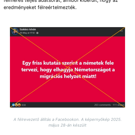
felmérés teljes adatsorát, amiből kiderült, hogy az
eredményeket félreértelmezték.
Image
A félrevezető állítás a Facebookon. A képernyőkép 2025.
május 28-án készült