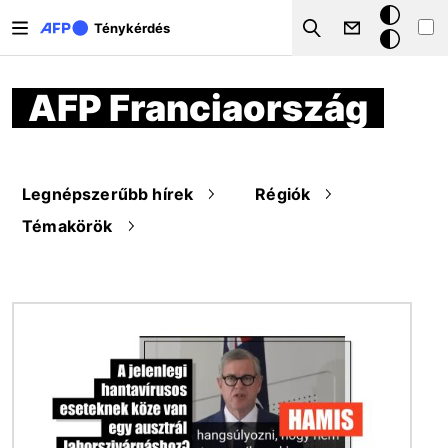
Ugrás a tartalomra
Sötét
Ténykérdés
Search
mód
AFP Franciaország
Legnépszerűbb hírek
Régiók
Témakörök
Kép