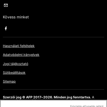
Kövess minket
Használati feltételek
Adatvédelmi irányelvek
Jogi tájékoztató
Sütibeállítások
Sitemap
Szerzői jog © AFP 2017–2026. Minden jog fenntartva.
A
felhasználók hozzáférhetnek ehhez a webhelyhez,
megtekinthetik azt, és használhatják az elérhető megosztási
Folytatás elfogadás nélkül