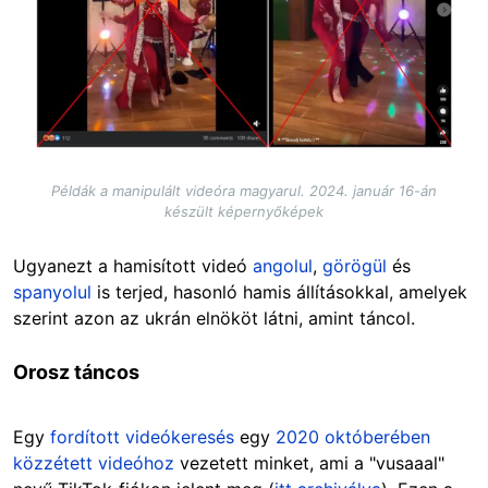
Példák a manipulált videóra magyarul. 2024. január 16-án
készült képernyőképek
Ugyanezt a hamisított videó
angolul
,
görögül
és
spanyolul
is terjed, hasonló hamis állításokkal, amelyek
szerint azon az ukrán elnököt látni, amint táncol.
Orosz táncos
Egy
fordított videókeresés
egy
2020 októberében
közzétett videóhoz
vezetett minket, ami a "vusaaal"