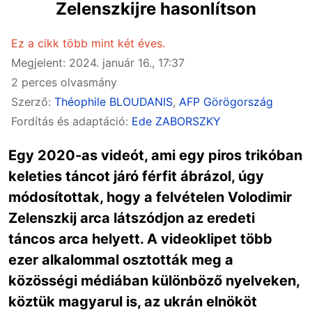
Zelenszkijre hasonlítson
Ez a cikk több mint két éves.
Megjelent: 2024. január 16., 17:37
2 perces olvasmány
Szerző:
Théophile BLOUDANIS
,
AFP Görögország
Fordítás és adaptáció:
Ede ZABORSZKY
Egy 2020-as videót, ami egy piros trikóban
keleties táncot járó férfit ábrázol, úgy
módosítottak, hogy a felvételen Volodimir
Zelenszkij arca látszódjon az eredeti
táncos arca helyett. A videoklipet több
ezer alkalommal osztották meg a
közösségi médiában különböző nyelveken,
köztük magyarul is, az ukrán elnököt