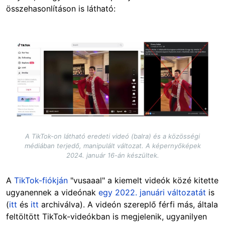
összehasonlításon is látható:
Image
A TikTok-on látható eredeti videó (balra) és a közösségi
médiában terjedő, manipulált változat. A képernyőképek
2024. január 16-án készültek.
A
TikTok-fiókján
"vusaaal" a kiemelt videók közé kitette
ugyanennek a videónak
egy 2022. januári változatát
is
(
itt
és
itt
archiválva). A videón szereplő férfi más, általa
feltöltött TikTok-videókban is megjelenik, ugyanilyen