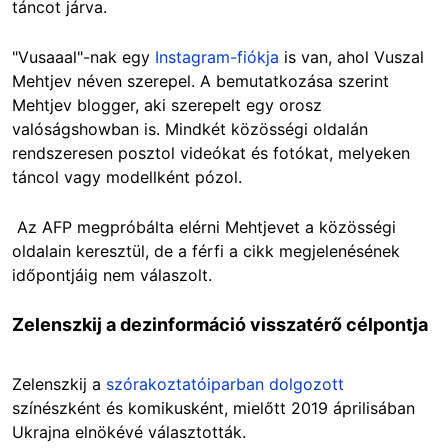
táncot járva.
"Vusaaal"-nak egy
Instagram-fiókja
is van, ahol Vuszal
Mehtjev néven szerepel. A bemutatkozása szerint
Mehtjev blogger, aki szerepelt egy orosz
valóságshowban is. Mindkét közösségi oldalán
rendszeresen posztol videókat és fotókat, melyeken
táncol vagy modellként pózol.
Az AFP megpróbálta elérni Mehtjevet a közösségi
oldalain keresztül, de a férfi a cikk megjelenésének
időpontjáig nem válaszolt.
Zelenszkij a dezinformáció visszatérő célpontja
Zelenszkij a
szórakoztatóiparban dolgozott
színészként és komikusként, mielőtt 2019 áprilisában
Ukrajna elnökévé választották.