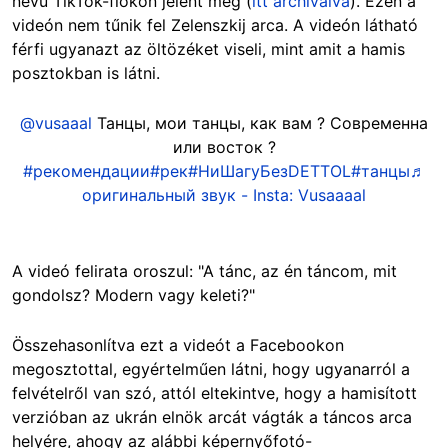
nevű TikTok-fiókon jelent meg (
itt archiválva
). Ezen a
videón nem tűnik fel Zelenszkij arca. A videón látható
férfi ugyanazt az öltözéket viseli, mint amit a hamis
posztokban is látni.
@vusaaal
Танцы, мои танцы, как вам ? Современна
или восток ?
#рекомендации
#рек
#НиШагуБезDETTOL
#танцы
♬
оригинальный звук - Insta: Vusaaaal
A videó felirata oroszul: "A tánc, az én táncom, mit
gondolsz? Modern vagy keleti?"
Összehasonlítva ezt a videót a Facebookon
megosztottal, egyértelműen látni, hogy ugyanarról a
felvételről van szó, attól eltekintve, hogy a hamisított
verzióban az ukrán elnök arcát vágták a táncos arca
helyére, ahogy az alábbi képernyőfotó-