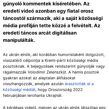
gúnyoló kommentek kíséretében. Az
eredeti videó azonban egy fiatal orosz
táncostól származik, aki a saját közösségi
média profilján tette közzé a felvételt. Az
eredeti táncos arcát digitálisan
manipulálták.
Az ukrán elnök, aki korábban humoristaként dolgozott,
visszatérő célpontja a Kreml-párti közösségi média
posztoknak. A bejegyzések rendszerint gúnyolják vagy
rágalmazzák Volodimir Zelenszkijt. A hamis posztok
gyakran azokat az alaptalan állításokat
visszhangozzák, amelyek azután
árasztották
el
a
közösségi médiát
, hogy Oroszország 2022
februárjában lerohanta Ukrajnát.
A kérdéses videót, melyen az ukrán elnök látszólag egy