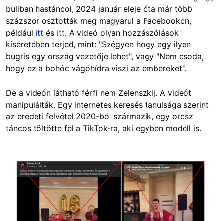
buliban hastáncol, 2024 január eleje óta már több
százszor osztották meg magyarul a Facebookon,
például
itt
és
itt
. A videó olyan hozzászólások
kíséretében terjed, mint: "Szégyen hogy egy ilyen
bugris egy ország vezetője lehet", vagy "Nem csoda,
hogy ez a bohóc vágóhídra viszi az embereket".
De a videón látható férfi nem Zelenszkij. A videót
manipulálták. Egy internetes keresés tanulsága szerint
az eredeti felvétel 2020-ból származik, egy orosz
táncos töltötte fel a TikTok-ra, aki egyben modell is.
Image