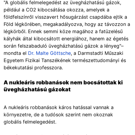
"A globális felmelegedést az üvegházhatású gázok,
például a CO2 kibocsátása okozza, amelyek a
földfelszínről visszavert hősugárzást csapdába ejtik a
Föld légkörében, megakadályozva, hogy az távozzon a
légkörből. Ennek semmi köze magához a fatüzelésű
kályhák által kibocsátott energiához, hanem az égetés
során felszabaduló üvegházhatású gázok a lényeg"–
mondta el
Dr. Malte Göttsche
, a Darmstadti Műszaki
Egyetem Fizikai Tanszékének természettudományi és
békekutatási professzora.
A nukleáris robbanások nem bocsátottak ki
üvegházhatású gázokat
A nukleáris robbanások káros hatással vannak a
környezetre, de a tudósok szerint nem okoznak
globális felmelegedést.