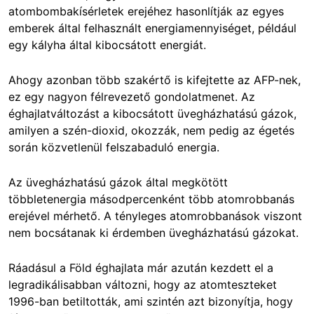
atombombakísérletek erejéhez hasonlítják az egyes
emberek által felhasznált energiamennyiséget, például
egy kályha által kibocsátott energiát.
Ahogy azonban több szakértő is kifejtette az AFP-nek,
ez egy nagyon félrevezető gondolatmenet. Az
éghajlatváltozást a kibocsátott üvegházhatású gázok,
amilyen a szén-dioxid, okozzák, nem pedig az égetés
során közvetlenül felszabaduló energia.
Az üvegházhatású gázok által megkötött
többletenergia másodpercenként több atomrobbanás
erejével mérhető. A tényleges atomrobbanások viszont
nem bocsátanak ki érdemben üvegházhatású gázokat.
Ráadásul a Föld éghajlata már azután kezdett el a
legradikálisabban változni, hogy az atomteszteket
1996-ban betiltották, ami szintén azt bizonyítja, hogy