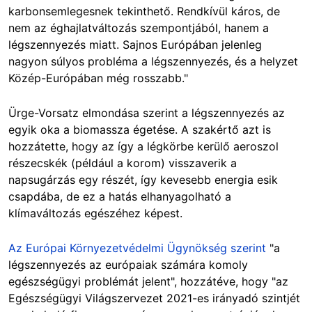
karbonsemlegesnek tekinthető. Rendkívül káros, de
nem az éghajlatváltozás szempontjából, hanem a
légszennyezés miatt. Sajnos Európában jelenleg
nagyon súlyos probléma a légszennyezés, és a helyzet
Közép-Európában még rosszabb."
Ürge-Vorsatz elmondása szerint a légszennyezés az
egyik oka a biomassza égetése. A szakértő azt is
hozzátette, hogy az így a légkörbe kerülő aeroszol
részecskék (például a korom) visszaverik a
napsugárzás egy részét, így kevesebb energia esik
csapdába, de ez a hatás elhanyagolható a
klímaváltozás egészéhez képest.
Az Európai Környezetvédelmi Ügynökség szerint
"a
légszennyezés az európaiak számára komoly
egészségügyi problémát jelent", hozzátéve, hogy "az
Egészségügyi Világszervezet 2021-es irányadó szintjét