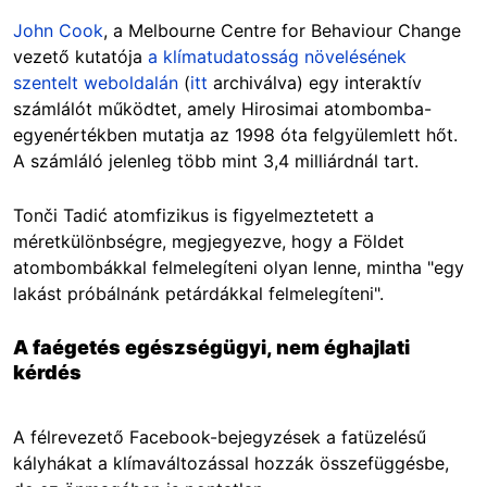
John Cook
, a Melbourne Centre for Behaviour Change
vezető kutatója
a klímatudatosság növelésének
szentelt weboldalán
(
itt
archiválva) egy interaktív
számlálót működtet, amely Hirosimai atombomba-
egyenértékben mutatja az 1998 óta felgyülemlett hőt.
A számláló jelenleg több mint 3,4 milliárdnál tart.
Tonči Tadić atomfizikus is figyelmeztetett a
méretkülönbségre, megjegyezve, hogy a Földet
atombombákkal felmelegíteni olyan lenne, mintha "egy
lakást próbálnánk petárdákkal felmelegíteni".
A faégetés egészségügyi, nem éghajlati
kérdés
A félrevezető Facebook-bejegyzések a fatüzelésű
kályhákat a klímaváltozással hozzák összefüggésbe,