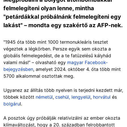
felmelegíteni olyan lenne, mintha
"petárdákkal próbálnánk felmelegíteni egy
lakást" – mondta egy szakértő az AFP-nek.
"1945 óta több mint 1000 termonukleáris tesztet
végeztek a légkörben. Persze egyik sem okozta a
globális felmelegedést, de a te fatüzelésű kályhád
valami más!" – olvasható egy
magyar Facebook-
bejegyzésben
, amelyet 2024. október 4. óta több mint
5700 alkalommal osztottak meg.
Ugyanez az állítás több nyelven is terjedni kezdett már,
többek között
németül
,
csehül,
lengyelül
,
horvátul
és
bolgáru
l.
A posztok úgy próbálják relativizálni az ember okozta
klímaváltozást, hogy a 20. században felrobbantott