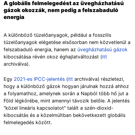
A globális felmelegedést az üvegházhatású
gázok okozzák, nem pedig a felszabaduló
energia
A különböző tüzelőanyagok, például a fosszilis
tüzelőanyagok elégetése elsősorban nem közvetlenül a
felszabaduló energia, hanem az
üvegházhatású gázok
kibocsátása révén okoz éghajlatváltozást (
itt
archiválva).
Egy
2021-es IPCC-jelentés
(
itt
archiválva) részletezi,
hogy a különböző gázok hogyan járulnak hozzá ahhoz
a folyamathoz, amelynek során a Napból több hő jut a
Föld légkörébe, mint amennyi távozik belőle. A jelentés
"közel lineáris kapcsolatot" talált a szén-dioxid-
kibocsátás és a közelmúltban bekövetkezett globális
felmelegedés között.