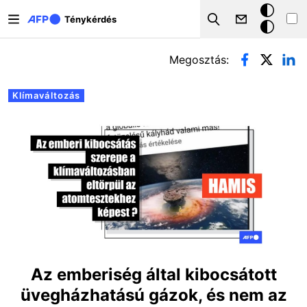
Ugrás a tartalomra
Sötét
Ténykérdés
Search
mód
Elsődleges fülek
Megosztás:
Klímaváltozás
Az emberiség által kibocsátott
üvegházhatású gázok, és nem az