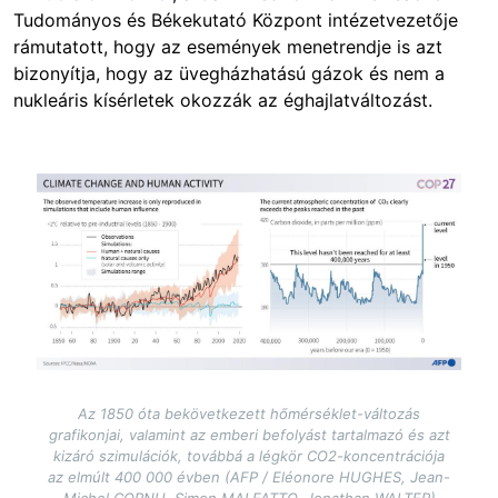
Tudományos és Békekutató Központ intézetvezetője
rámutatott, hogy az események menetrendje is azt
bizonyítja, hogy az üvegházhatású gázok és nem a
nukleáris kísérletek okozzák az éghajlatváltozást.
Image
Az 1850 óta bekövetkezett hőmérséklet-változás
grafikonjai, valamint az emberi befolyást tartalmazó és azt
kizáró szimulációk, továbbá a légkör CO2-koncentrációja
az elmúlt 400 000 évben (AFP / Eléonore HUGHES, Jean-