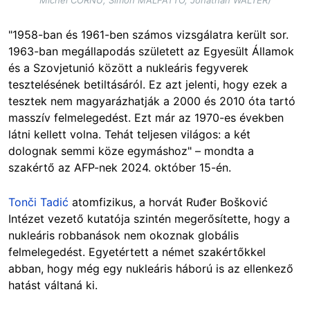
Michel CORNU, Simon MALFATTO, Jonathan WALTER)
"1958-ban és 1961-ben számos vizsgálatra került sor.
1963-ban megállapodás született az Egyesült Államok
és a Szovjetunió között a nukleáris fegyverek
tesztelésének betiltásáról. Ez azt jelenti, hogy ezek a
tesztek nem magyarázhatják a 2000 és 2010 óta tartó
masszív felmelegedést. Ezt már az 1970-es években
látni kellett volna. Tehát teljesen világos: a két
dolognak semmi köze egymáshoz" – mondta a
szakértő az AFP-nek 2024. október 15-én.
Tonči Tadić
atomfizikus, a horvát Ruđer Bošković
Intézet vezető kutatója szintén megerősítette, hogy a
nukleáris robbanások nem okoznak globális
felmelegedést. Egyetértett a német szakértőkkel
abban, hogy még egy nukleáris háború is az ellenkező
hatást váltaná ki.