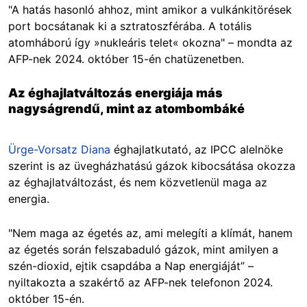
"A hatás hasonló ahhoz, mint amikor a vulkánkitörések
port bocsátanak ki a sztratoszférába. A totális
atomháború így »nukleáris telet« okozna" – mondta az
AFP-nek 2024. október 15-én chatüzenetben.
Az éghajlatváltozás energiája más
nagyságrendű, mint az atombombáké
Ürge-Vorsatz Diana
éghajlatkutató, az IPCC alelnöke
szerint is az üvegházhatású gázok kibocsátása okozza
az éghajlatváltozást, és nem közvetlenül maga az
energia.
"Nem maga az égetés az, ami melegíti a klímát, hanem
az égetés során felszabaduló gázok, mint amilyen a
szén-dioxid, ejtik csapdába a Nap energiáját” –
nyiltakozta a szakértő az AFP-nek telefonon 2024.
október 15-én.