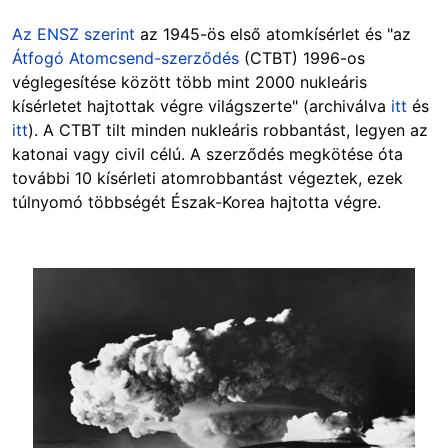
Az ENSZ szerint
az 1945-ös első atomkísérlet és "az
Átfogó Atomcsend-szerződés
(CTBT) 1996-os
véglegesítése között több mint 2000 nukleáris
kísérletet hajtottak végre világszerte" (archiválva
itt
és
itt
). A CTBT tilt minden nukleáris robbantást, legyen az
katonai vagy civil célú. A szerződés megkötése óta
további 10 kísérleti atomrobbantást végeztek, ezek
túlnyomó többségét Észak-Korea hajtotta végre.
Image