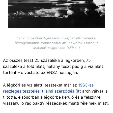
1952. november 1-jén készült kép az első amerikai
hidrogénbomba robbanásáról az Enewetok Atollon, a
Marshall-szigeteken (AFP / -)
Az összes teszt 25 százaléka a légkörben, 75
százaléka a föld alatt, néhány teszt pedig a víz alatt
történt – olvasható az ENSZ honlapján.
A légköri és víz alatti teszteket már az
1963-as
részleges tesztelési tilalmi szerződés
(
itt
archiválva) is
tiltotta, elsősorban a légkörbe kerülő és a felszínre
visszahulló radioaktív részecskék miatti félelmek miatt.