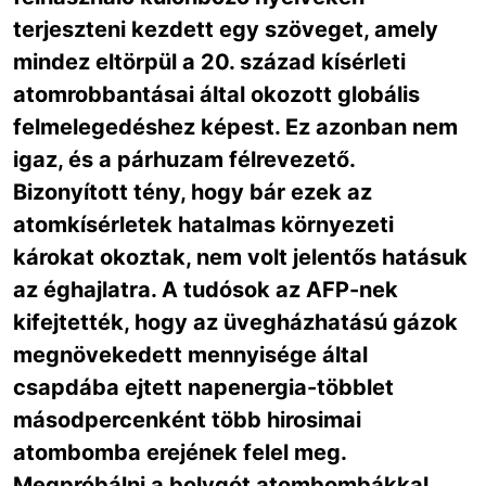
terjeszteni kezdett egy szöveget, amely
mindez eltörpül a 20. század kísérleti
atomrobbantásai által okozott globális
felmelegedéshez képest. Ez azonban nem
igaz, és a párhuzam félrevezető.
Bizonyított tény, hogy bár ezek az
atomkísérletek hatalmas környezeti
károkat okoztak, nem volt jelentős hatásuk
az éghajlatra. A tudósok az AFP-nek
kifejtették, hogy az üvegházhatású gázok
megnövekedett mennyisége által
csapdába ejtett napenergia-többlet
másodpercenként több hirosimai
atombomba erejének felel meg.
Megpróbálni a bolygót atombombákkal