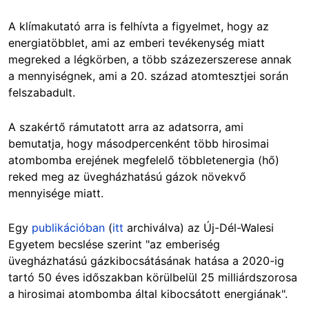
A klímakutató arra is felhívta a figyelmet, hogy az
energiatöbblet, ami az emberi tevékenység miatt
megreked a légkörben, a több százezerszerese annak
a mennyiségnek, ami a 20. század atomtesztjei során
felszabadult.
A szakértő rámutatott arra az adatsorra, ami
bemutatja, hogy másodpercenként több hirosimai
atombomba erejének megfelelő többletenergia (hő)
reked meg az üvegházhatású gázok növekvő
mennyisége miatt.
Egy
publikációban
(
itt
archiválva) az Új-Dél-Walesi
Egyetem becslése szerint "az emberiség
üvegházhatású gázkibocsátásának hatása a 2020-ig
tartó 50 éves időszakban körülbelül 25 milliárdszorosa
a hirosimai atombomba által kibocsátott energiának".