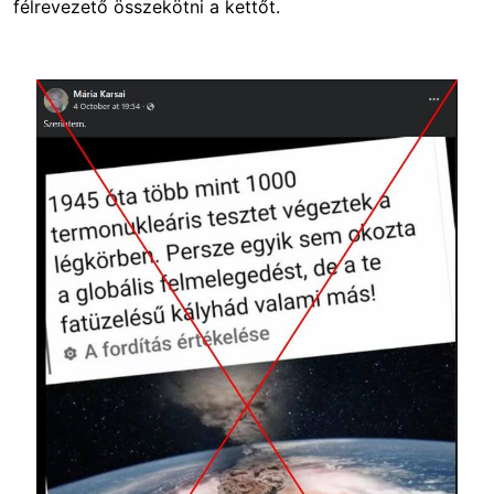
félrevezető összekötni a kettőt.
Image