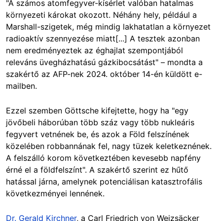
"A számos atomfegyver-kísérlet valóban hatalmas
környezeti károkat okozott. Néhány hely, például a
Marshall-szigetek, még mindig lakhatatlan a környezet
radioaktív szennyezése miatt[...] A tesztek azonban
nem eredményeztek az éghajlat szempontjából
releváns üvegházhatású gázkibocsátást" – mondta a
szakértő az AFP-nek 2024. október 14-én küldött e-
mailben.
Ezzel szemben Göttsche kifejtette, hogy ha "egy
jövőbeli háborúban több száz vagy több nukleáris
fegyvert vetnének be, és azok a Föld felszínének
közelében robbannának fel, nagy tüzek keletkeznének.
A felszálló korom következtében kevesebb napfény
érné el a földfelszínt". A szakértő szerint ez hűtő
hatással járna, amelynek potenciálisan katasztrofális
következményei lennének.
Dr. Gerald Kirchner
, a Carl Friedrich von Weizsäcker