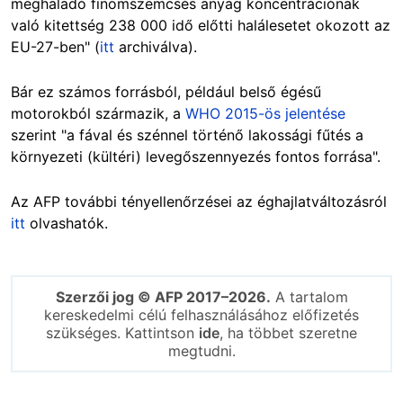
meghaladó finomszemcsés anyag koncentrációnak
való kitettség 238 000 idő előtti halálesetet okozott az
EU-27-ben" (
itt
archiválva).
Bár ez számos forrásból, például belső égésű
motorokból származik, a
WHO 2015-ös jelentése
szerint "a fával és szénnel történő lakossági fűtés a
környezeti (kültéri) levegőszennyezés fontos forrása".
Az AFP további tényellenőrzései az éghajlatváltozásról
itt
olvashatók.
Szerzői jog © AFP 2017–2026.
A tartalom
kereskedelmi célú felhasználásához előfizetés
szükséges. Kattintson
ide
, ha többet szeretne
megtudni.