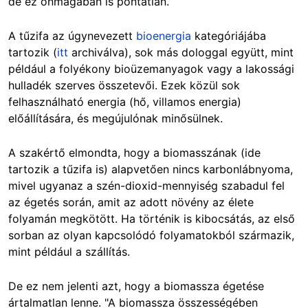
de ez önmagában is pontatlan.
A tűzifa az úgynevezett
bioenergia
kategóriájába
tartozik (
itt
archiválva), sok más dologgal együtt, mint
például a folyékony bioüzemanyagok vagy a lakossági
hulladék szerves összetevői. Ezek közül sok
felhasználható energia (hő, villamos energia)
előállítására, és megújulónak minősülnek.
A szakértő elmondta, hogy a biomasszának (ide
tartozik a tűzifa is) alapvetően nincs
karbonlábnyoma
,
mivel ugyanaz a szén-dioxid-mennyiség szabadul fel
az égetés során, amit az adott növény az élete
folyamán megkötött. Ha történik is kibocsátás, az első
sorban az olyan kapcsolódó folyamatokból származik,
mint például a szállítás.
De ez nem jelenti azt, hogy a biomassza égetése
ártalmatlan lenne. "A biomassza összességében