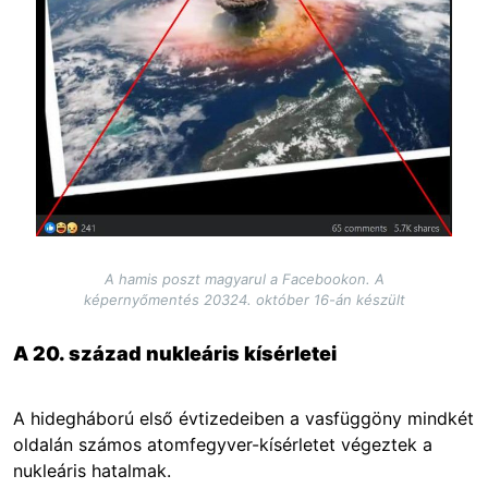
A hamis poszt magyarul a Facebookon. A
képernyőmentés 20324. október 16-án készült
A 20. század nukleáris kísérletei
A hidegháború első évtizedeiben a vasfüggöny mindkét
oldalán számos atomfegyver-kísérletet végeztek a
nukleáris hatalmak.