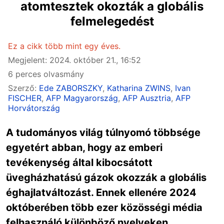
atomtesztek okozták a globális
felmelegedést
Ez a cikk több mint egy éves.
Megjelent: 2024. október 21., 16:52
6 perces olvasmány
Szerző:
Ede ZABORSZKY
,
Katharina ZWINS
,
Ivan
FISCHER
,
AFP Magyarország
,
AFP Ausztria
,
AFP
Horvátország
A tudományos világ túlnyomó többsége
egyetért abban, hogy az emberi
tevékenység által kibocsátott
üvegházhatású gázok okozzák a globális
éghajlatváltozást. Ennek ellenére 2024
októberében több ezer közösségi média
felhasználó különböző nyelveken