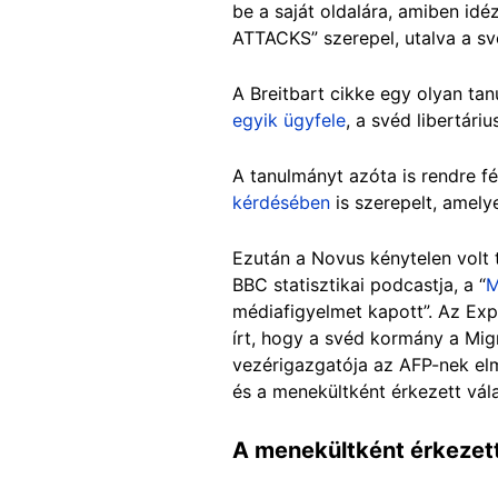
be a saját oldalára, amiben idé
ATTACKS” szerepel, utalva a 
A Breitbart cikke egy olyan t
egyik ügyfele
, a svéd libertári
A tanulmányt azóta is rendre 
kérdésében
is szerepelt, amely
Ezután a Novus kénytelen volt 
BBC statisztikai podcastja, a “
M
médiafigyelmet kapott”. Az
Expr
írt, hogy a svéd kormány a Mig
vezérigazgatója az AFP-nek elm
és a menekültként érkezett vál
A menekültként érkezett