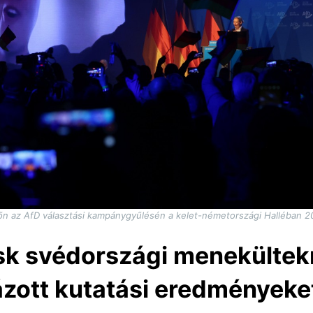
őn az AfD választási kampánygyűlésén a kelet-németországi Halléban 20
k svédországi menekültekr
zott kutatási eredményeke