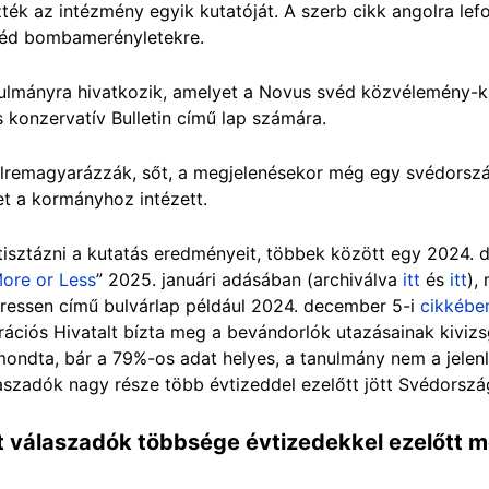
zték az intézmény egyik kutatóját. A szerb cikk angolra le
svéd bombamerényletekre.
anulmányra hivatkozik, amelyet a Novus svéd közvélemény-k
us konzervatív Bulletin című lap számára.
félremagyarázzák, sőt, a megjelenésekor még egy svédorsz
et a kormányhoz intézett.
tisztázni a kutatás eredményeit, többek között egy 2024.
ore or Less
” 2025. januári adásában (archiválva
itt
és
itt
),
essen című bulvárlap például 2024. december 5-i
cikkébe
rációs Hivatalt bízta meg a bevándorlók utazásainak kivizs
ondta, bár a 79%-os adat helyes, a tanulmány nem a jelen
aszadók nagy része több évtizeddel ezelőtt jött Svédorszá
 válaszadók többsége évtizedekkel ezelőtt me