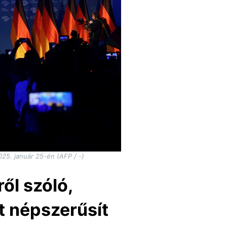
25. január 25-én (AFP / -)
ől szóló,
t népszerűsít