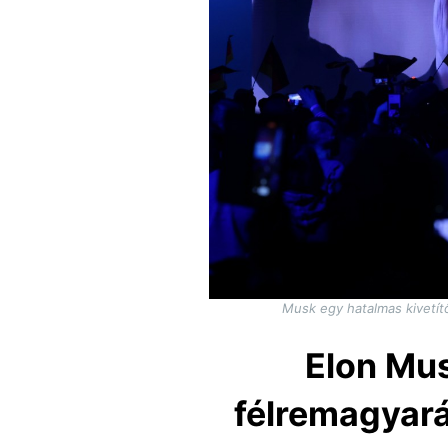
Musk egy hatalmas kivetít
Elon Mus
félremagyará