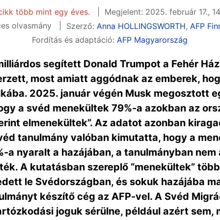
cikk több mint egy éves.
Megjelent: 2025. február 17., 1
ces olvasmány
Szerző:
Anna HOLLINGSWORTH
,
AFP Fin
Fordítás és adaptáció:
AFP Magyarország
lliárdos segített Donald Trumpot a Fehér Házb
erzett, most amiatt aggódnak az emberek, hog
itikába. 2025. január végén Musk megosztott e
 hogy a svéd menekültek 79%-a azokban az ors
erint elmenekültek”. Az adatot azonban kiraga
véd tanulmány valóban kimutatta, hogy a me
-a nyaralt a hazájában, a tanulmányban nem a
ék. A kutatásban szereplő “menekültek” töb
pedett le Svédországban, és sokuk hazájába 
ulmányt készítő cég az AFP-vel. A Svéd Migrác
tartózkodási joguk sérülne, például azért sem