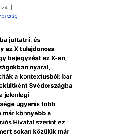
4:24
nország
a juttatni, és
y az X tulajdonosa
gy bejegyzést az X-en,
zágokban nyaral,
dták a kontextusból: bár
nekültként Svédországba
 jelenlegi
bsége ugyanis több
ma már könnyebb a
iós Hivatal szerint ez
, mert sokan közülük már