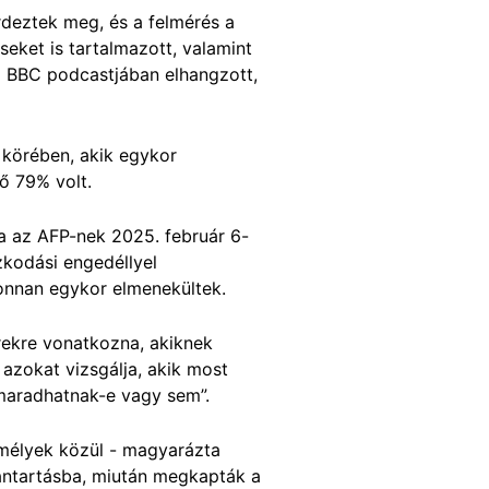
rdeztek meg, és a felmérés a
eket is tartalmazott, valamint
a BBC podcastjában elhangzott,
 körében, akik egykor
ő 79% volt.
a az AFP-nek 2025. február 6-
zkodási engedéllyel
onnan egykor elmenekültek.
rekre vonatkozna, akiknek
azokat vizsgálja, akik most
maradhatnak-e vagy sem”.
emélyek közül - magyarázta
ántartásba, miután megkapták a