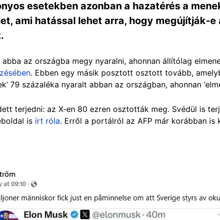
zonyos esetekben azonban a hazatérés a mene
, ami hatással lehet arra, hogy megújítják-e a
.
abba az országba megy nyaralni, ahonnan állítólag elmene
yzésében
. Ebben egy másik posztott osztott tovább, amely
k’ 79 százaléka nyaralt abban az országban, ahonnan ‘elme
tt terjedni: az X-en 80 ezren osztották meg. Svédül is ter
eboldal is
írt róla
. Erről a portálról az AFP már korábban
is