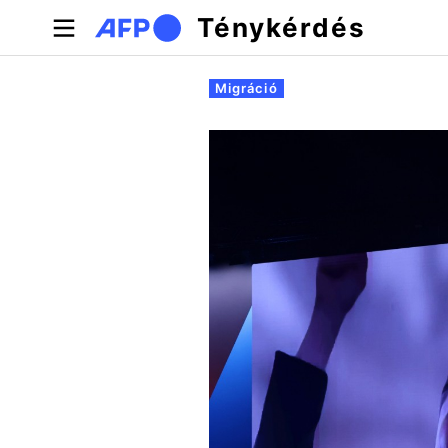
Ugrás a tartalomra
Ténykérdés
Elsődleges fülek
Migráció