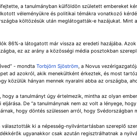
ifejtette, a tanulmányban külföldön született embereket ké
lkotott véleményükre és politikai témákra vonatkozó kérdés
rszágba költözésük után meglátogatták-e hazájukat. Mint 
ók 86%-a látogatott már vissza az eredeti hazájába. Azok
zágba, ez az arány a közösségi média posztokban szerepl
téved” - mondta
Torbjörn Sjöström
, a Novus vezérigazgatój
épet ad azokról, akik menekültként érkeztek, és most tartó
 hogy közülük hányan mennek nyaralni abba az országba, ah
, hogy a tanulmányt úgy értelmezik, mintha az olyan embe
eljárása. De “a tanulmánynak nem az volt a lényege, hogy 
várnak, hogy döntés szülessen arról, hogy Svédországban 
 választották ki a népesség-nyilvántartásban szereplő sz
edékkérők ugyanakkor csak azután regisztrálhatnak a nyilv