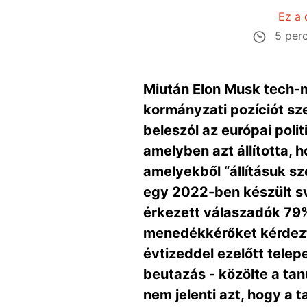
Ez a 
5 per
Miután Elon Musk tech-mi
kormányzati pozíciót sz
beleszól az európai pol
amelyben azt állította,
amelyekből “állításuk sz
egy 2022-ben készült s
érkezett válaszadók 79%
menedékkérőket kérdezt
évtizeddel ezelőtt tele
beutazás - közölte a tan
nem jelenti azt, hogy a 