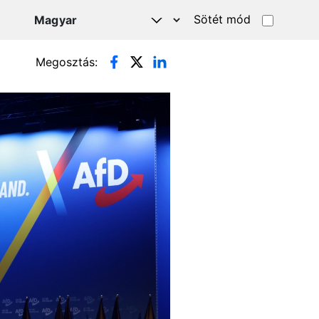
Sötét mód
Megosztás: