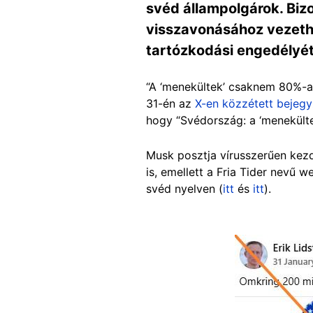
svéd állampolgárok. Bi
visszavonásához vezethet
tartózkodási engedélyét
“A ‘menekültek’ csaknem 80%-a 
31-én az
X-en közzétett bejeg
hogy “Svédország: a ‘menekülte
Musk posztja vírusszerűen kezde
is, emellett a Fria Tider nevű w
sv
éd nyelven (
itt
és
itt
).
Image