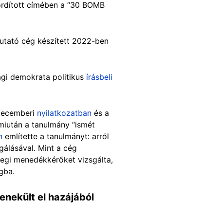
fordított címében a “30 BOMB
utató cég készített 2022-ben
ági demokrata politikus
írásbeli
 decemberi
nyilatkozatban
és a
 miután a tanulmány “ismét
n
említette a tanulmányt: arról
gálás
ával. Mint a cég
legi menedékkérőket vizsgálta,
gba.
nekült el hazájából