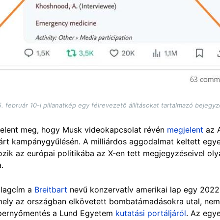
. február 10-i pillanatkép egy félrevezető állításokat tartalmazó bejegyz
jelent meg, hogy Musk videokapcsolat révén
megjelent
az A
árt kampánygyűlésén. A milliárdos aggodalmat keltett egye
ozik az európai politikába az X-en tett megjegyzéseivel oly
a.
alagcím a
Breitbart
nevű konzervatív amerikai lap egy 2022
amely az országban elkövetett bombatámadásokra utal, nem
épernyőmentés a Lund Egyetem
kutatási portáljáról
. Az egye