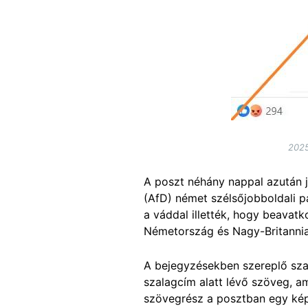
2025
A poszt néhány nappal azután 
(AfD) német szélsőjobboldali p
a váddal illették, hogy beavatk
Németország és Nagy-Britanni
A bejegyzésekben szereplő sz
szalagcím alatt lévő szöveg, 
szövegrész a posztban egy k