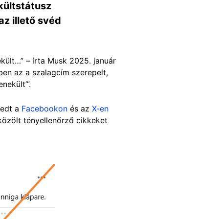
kültstátusz
z illető svéd
kült…” – írta Musk 2025. január
ben az a szalagcím szerepelt,
nekült’”.
jedt a
Facebookon
és az
X-en
 közölt tényellenőrző cikkeket