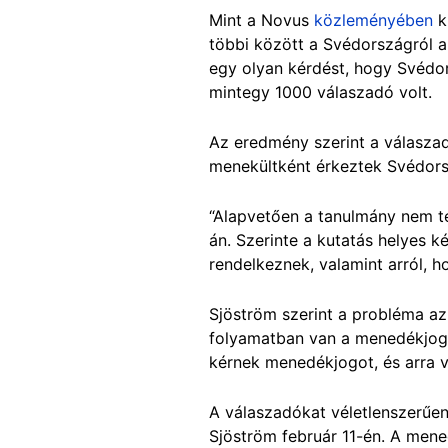
Mint a Novus
közleményében
k
többi között a Svédországról a
egy olyan kérdést, hogy Svédo
mintegy 1000 válaszadó volt.
Az eredmény szerint a válaszad
menekültként érkeztek Svédors
“Alapvetően a tanulmány nem 
án. Szerinte a kutatás helyes k
rendelkeznek, valamint arról,
Sjöström szerint a probléma az
folyamatban van a menedékjogi 
kérnek menedékjogot, és arra 
A válaszadókat véletlenszerűen
Sjöström február 11-én. A men