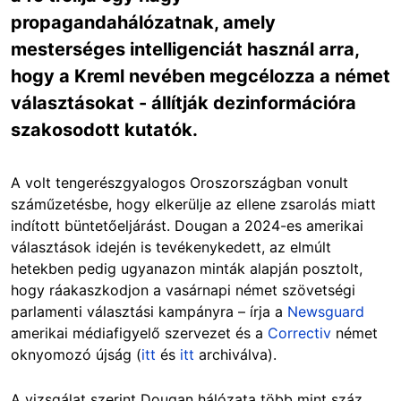
propagandahálózatnak, amely
mesterséges intelligenciát használ arra,
hogy a Kreml nevében megcélozza a német
választásokat - állítják dezinformációra
szakosodott kutatók.
A volt tengerészgyalogos Oroszországban vonult
száműzetésbe, hogy elkerülje az ellene zsarolás miatt
indított büntetőeljárást. Dougan a 2024-es amerikai
választások idején is tevékenykedett, az elmúlt
hetekben pedig ugyanazon minták alapján posztolt,
hogy ráakaszkodjon a vasárnapi német szövetségi
parlamenti választási kampányra – írja a
Newsguard
amerikai médiafigyelő szervezet és a
Correctiv
német
oknyomozó újság (
itt
és
itt
archiválva).
A vizsgálat s
zerint Dougan hálózata több mint száz