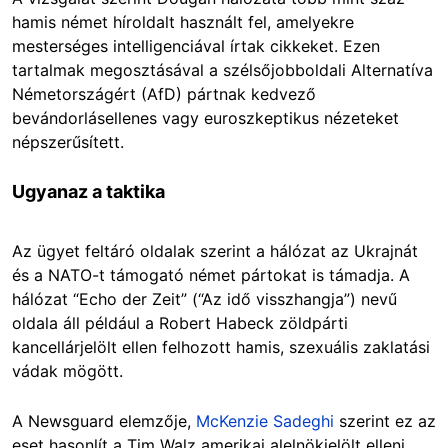
hamis német híroldalt használt fel, amelyekre
mesterséges intelligenciával írtak cikkeket. Ezen
tartalmak megosztásával a szélsőjobboldali Alternatíva
Németországért (AfD) pártnak kedvező
bevándorlásellenes vagy euroszkeptikus nézeteket
népszerűsített.
Ugyanaz a taktika
Az ügyet feltáró oldalak szerint a hálózat az Ukrajnát
és a NATO-t támogató német pártokat is támadja. A
hálózat “Echo der Zeit” (“Az idő visszhangja”) nevű
oldala áll például a Robert Habeck zöldpárti
kancellárjelölt ellen felhozott hamis, szexuális zaklatási
vádak mögött.
A Newsguard elemzője,
McKenzie Sadeghi
szerint ez az
eset hasonlít a Tim Walz amerikai alelnökjelölt elleni