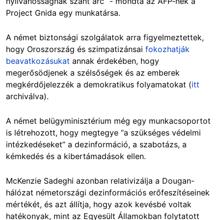
nyilvánosságnak szánt arc” - mondta az AFP-nek a
Project Gnida egy munkatársa.
A német biztonsági szol
gálatok arra figyelmeztettek,
hogy Oroszország és szimpatizánsai
fokozhatják
beavatkozásukat
annak érdekében, hogy
megerősödjenek a szélsőségek és az emberek
megkérdőjelezzék a demokratikus folyama
tokat (
itt
archiválva).
A német belügyminisztérium még egy munkacsoportot
is létrehozott, hogy megtegye “a szükséges védelmi
intézkedéseket” a dezinformáció, a szabotázs, a
kémkedés és a kibertámadások ellen.
McKenzie Sadeghi azonban relativizálja a Dougan-
hálózat németországi dezinformációs erőfeszítéseinek
mértékét, és azt állítja, hogy azok kevésbé voltak
hatékonyak, mint az Egyesült Államokban folytatott