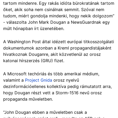
tartom mindenre. Egy rakás idióta bürokratának tartom
őket, akik soha nem csinálnak semmit. Szóval nem
tudom, miért gondolja mindenki, hogy nekik dolgozom”
- válaszolta John Mark Dougan a NewsGuardnak egy
múlt hónapban írt üzenetében.
A Washington Post által idézett európai titkosszolgálati
dokumentumok azonban a Kreml propagandistájaként
hivatkoznak Douganre, akit közvetlenül az orosz
katonai hírszerzés (GRU) fizet.
A Microsoft techóriás és több amerikai médium,
valamint a
Project Gnida
orosz nyelvű
dezinformációellenes kollektíva pedig rámutatott arra,
hogy Dougan részt vett a Storm-1516 nevű orosz
propaganda műveletben.
“John Dougan ebben a műveletben csak a