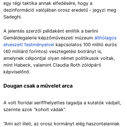
egy régi taktika annak elfedésére, hogy a
dezinformáció valójában orosz eredetű - jegyzi meg
Sadeghi.
A jelentés szerzői példaként említik a berlini
Gemäldegalerie képzőművészeti múz
eum
állítólagos
elveszett f
estményeivel
kapcsolatos 100 millió eurós
(40 milliárd forintos) vesztegetési botrányt is,
amelynek célpontjai olyan német politikusok voltak,
mint Habeck, valamint Claudia Roth zöldpárti
képviselőnő.
Dougan csak a művelet arca
A volt floridai seriffhelyettes tagadja a kutatók vádjait,
szerinte azok “koholt vádak”.
“Ami azt illeti, az orosz kormányt elég haszontalannak