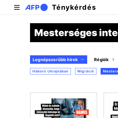
Ugrás a tartalomra
Ténykérdés
Mesterséges inte
Legnépszerűbb hírek
Régiók
Háború Ukrajnában
Migráció
Mesters
Kép
Kép