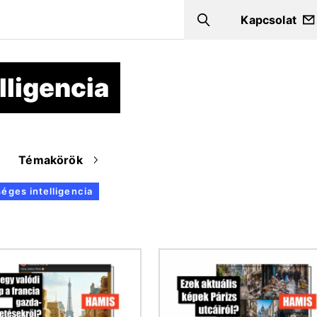
Kapcsolat
Search
lligencia
Témakörök
éges intelligencia
Kép