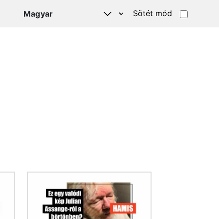
Sötét mód
Kép