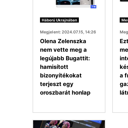
Háború Ukrajnában
Mes
Megjelent: 2024.07.15, 14:26
Megj
Olena Zelenszka
Ez
nem vette meg a
me
legújabb Bugattit:
int
hamisított
ké
bizonyítékokat
a f
terjeszt egy
ga
oroszbarát honlap
lát
Kép