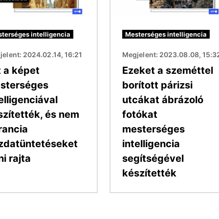
terséges intelligencia
Mesterséges intelligencia
elent: 2024.02.14, 16:21
Megjelent: 2023.08.08, 15:3
t a képet
Ezeket a szeméttel
sterséges
borított párizsi
elligenciával
utcákat ábrázoló
szítették, és nem
fotókat
rancia
mesterséges
zdatüntetéseket
intelligencia
ni rajta
segítségével
készítették