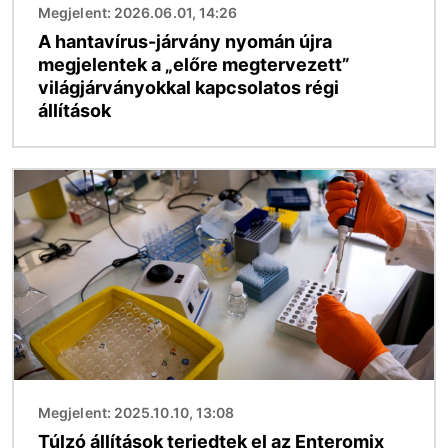
Megjelent: 2026.06.01, 14:26
A hantavírus-járvány nyomán újra
megjelentek a „előre megtervezett”
világjárványokkal kapcsolatos régi
állítások
Kép
Megjelent: 2025.10.10, 13:08
Túlzó állítások terjedtek el az Enteromix