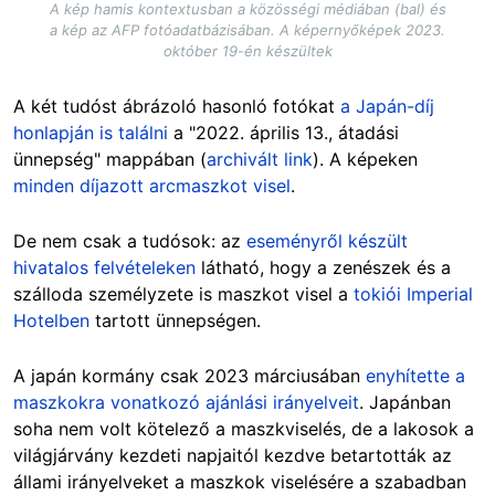
A kép hamis kontextusban a közösségi médiában (bal) és
a kép az AFP fotóadatbázisában. A képernyőképek 2023.
október 19-én készültek
A két tudóst ábrázoló hasonló fotókat
a Japán-díj
honlapján is találni
a "2022. április 13., átadási
ünnepség" mappában (
archivált link
). A képeken
minden díjazott arcmaszkot visel
.
De nem csak a tudósok: az
eseményről készült
hivatalos felvételeken
látható, hogy a zenészek és a
szálloda személyzete is maszkot visel a
tokiói Imperial
Hotelben
tartott ünnepségen.
A japán kormány csak 2023 márciusában
enyhítette a
maszkokra vonatkozó ajánlási irányelveit
. Japánban
soha nem volt kötelező a maszkviselés, de a lakosok a
világjárvány kezdeti napjaitól kezdve betartották az
állami irányelveket a maszkok viselésére a szabadban