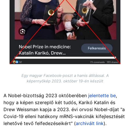
Egy magyar Facebook-poszt a hamis állítással. A
képernyőkép 2023. október 19-én készült
A Nobel-bizottság 2023 októberében
jelentette be
,
hogy a képen szereplő két tudós, Karikó Katalin és
Drew Weissman kapja a 2023. évi orvosi Nobel-díjat "a
Covid-19 elleni hatékony mRNS-vakcinák kifejlesztését
lehetővé tevő felfedezéseikért" (
archivált link
).