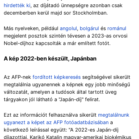
hirdették ki
, az díjátadó ünnepségre azonban csak
decemberben kerül majd sor Stockholmban.
Más nyelveken, például
angolul
,
bolgárul
és
románul
megjelent posztok szintén tévesen a 2023-as orvosi
Nobel-díjhoz kapcsolták a már említett fotót.
A kép 2022-ben készült, Japánban
Az AFP-nek
fordított képkeresés
segítségével sikerült
megtalálnia ugyanennek a képnek egy jobb minőségű
változatát, amelyen a tudósok által tartott üveg
tárgyakon jól látható a "Japán-díj" felirat.
Ezt az információt felhasználva sikerült
megtalálnunk
ugyanezt a képet az AFP fotóadatbázisában
a
következő leírással együtt: "A 2022-es Japán-díj
díjazottjai, Karikó Katalin magyar-amerikai biokémikus