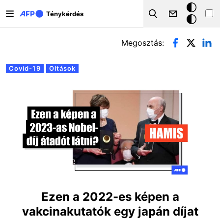
Ugrás a tartalomra
Sötét
Ténykérdés
Search
mód
Elsődleges fülek
Megosztás:
Covid-19
Oltások
Ezen a 2022-es képen a
vakcinakutatók egy japán díjat