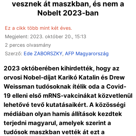
vesznek át maszkban, és nem a
Nobelt 2023-ban
Ez a cikk több mint két éves.
Megjelent: 2023. október 20., 15:13
2 perces olvasmány
Szerző:
Ede ZABORSZKY
,
AFP Magyarország
2023 októberében kihirdették, hogy az
orvosi Nobel-díjat Karikó Katalin és Drew
Weissman tudósoknak ítélik oda a Covid-
19 elleni első mRNS-vakcinákat közvetlenül
lehetővé tevő kutatásaikért. A közösségi
médiában olyan hamis állítások kezdtek
terjedni magyarul, amelyek szerint a
tudósok maszkban vették át ezt a