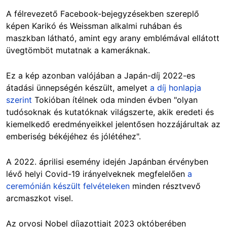
A félrevezető Facebook-bejegyzésekben szereplő
képen Karikó és Weissman alkalmi ruhában és
maszkban látható, amint egy arany emblémával ellátott
üvegtömböt mutatnak a kameráknak.
Ez a kép azonban valójában a Japán-díj 2022-es
átadási ünnepségén készült, amelyet
a díj honlapja
szerint
Tokióban ítélnek oda minden évben "olyan
tudósoknak és kutatóknak világszerte, akik eredeti és
kiemelkedő eredményeikkel jelentősen hozzájárultak az
emberiség békéjéhez és jólétéhez".
A 2022. áprilisi esemény idején Japánban érvényben
lévő helyi Covid-19 irányelveknek megfelelően
a
ceremónián készült felvételeken
minden résztvevő
arcmaszkot visel.
Az orvosi Nobel díjazottjait 2023 októberében