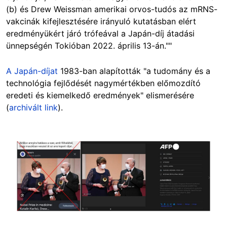
(b) és Drew Weissman amerikai orvos-tudós az mRNS-
vakcinák kifejlesztésére irányuló kutatásban elért
eredményükért járó trófeával a Japán-díj átadási
ünnepségén Tokióban 2022. április 13-án.""
A Japán-díjat
1983-ban alapították "a tudomány és a
technológia fejlődését nagymértékben előmozdító
eredeti és kiemelkedő eredmények" elismerésére
(
archivált link
).
Image