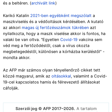
és a beltéren. (
archivált link
)
Karikó Katalin
2021-ben egyébként megszólalt
a
maszkviselés és a védőoltások kérdésében. A kutató
az akkori
magas új fertőzésszámok tükrében
azt
nyilatkozta, hogy a maszk viselése akkor is fontos, ha
valaki be van oltva. "Egyetlen
Covid-19
vakcina sem
véd meg a fertőződéstől, csak a vírus okozta
megbetegedéstől, különösen a kórházba kerüléstől" -
mondta akkor.
Az AFP már számos olyan tényellenőrző cikket tett
közzé magyarul, amik az
oltásokkal
, valamint a Covid-
19-cel kapcsolatos hamis és félrevezető állításokat
cáfolják.
Szerzői jog © AFP 2017–2026.
A tartalom