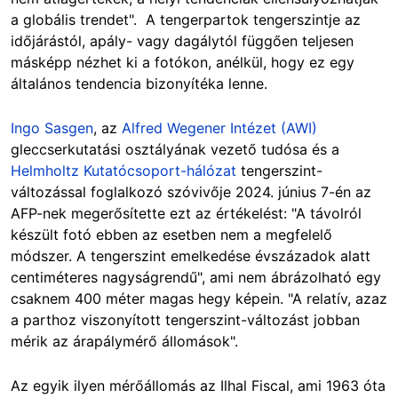
a globális trendet". A tengerpartok tengerszintje az
időjárástól, apály- vagy dagálytól függően teljesen
másképp nézhet ki a fotókon, anélkül, hogy ez egy
általános tendencia bizonyítéka lenne.
Ingo Sasgen
, az
Alfred Wegener Intézet (AWI)
gleccserkutatási osztályának vezető tudósa és a
Helmholtz Kutatócsoport-hálózat
tengerszint-
változással foglalkozó szóvivője 2024. június 7-én az
AFP-nek megerősítette ezt az értékelést: "A távolról
készült fotó ebben az esetben nem a megfelelő
módszer. A tengerszint emelkedése évszázadok alatt
centiméteres nagyságrendű", ami nem ábrázolható egy
csaknem 400 méter magas hegy képein. "A relatív, azaz
a parthoz viszonyított tengerszint-változást jobban
mérik az árapálymérő állomások".
Az egyik ilyen mérőállomás az Ilhal Fiscal, ami 1963 óta