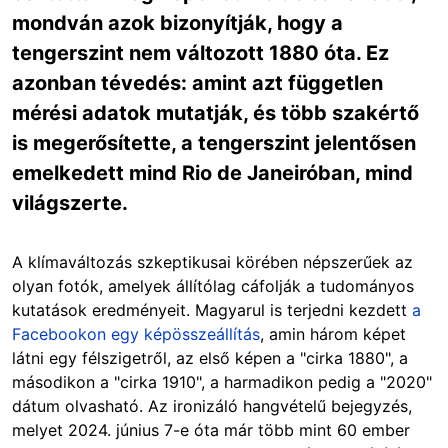
mondván azok bizonyítják, hogy a
tengerszint nem változott 1880 óta. Ez
azonban tévedés: amint azt független
mérési adatok mutatják, és több szakértő
is megerősítette, a tengerszint jelentősen
emelkedett mind Rio de Janeiróban, mind
világszerte.
A klímaváltozás szkeptikusai körében népszerűek az
olyan fotók, amelyek állítólag cáfolják a tudományos
kutatások eredményeit. Magyarul is terjedni kezdett
a
Facebookon egy képösszeállítás
, amin három képet
látni egy félszigetről, az első képen a "cirka 1880", a
másodikon a "cirka 1910", a harmadikon pedig a "2020"
dátum olvasható. Az ironizáló hangvételű bejegyzés,
melyet 2024. június 7-e óta már több mint 60 ember