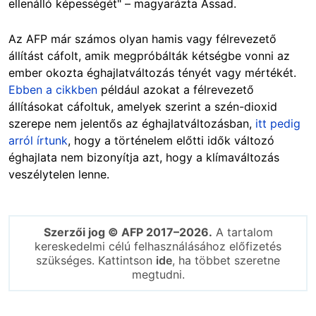
ellenálló képességét" – magyarázta Assad.
Az AFP már számos olyan hamis vagy félrevezető
állítást cáfolt, amik megpróbálták kétségbe vonni az
ember okozta éghajlatváltozás tényét vagy mértékét.
Ebben a cikkben
például azokat a félrevezető
állításokat cáfoltuk, amelyek szerint a szén-dioxid
szerepe nem jelentős az éghajlatváltozásban,
itt pedig
arról írtunk
, hogy a történelem előtti idők változó
éghajlata nem bizonyítja azt, hogy a klímaváltozás
veszélytelen lenne.
Szerzői jog © AFP 2017–2026.
A tartalom
kereskedelmi célú felhasználásához előfizetés
szükséges. Kattintson
ide
, ha többet szeretne
megtudni.