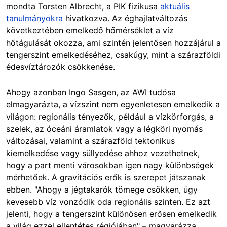
mondta Torsten Albrecht, a PIK fizikusa
aktuális
tanulmányokra
hivatkozva. Az éghajlatváltozás
következtében emelkedő hőmérséklet a víz
hőtágulását okozza, ami szintén jelentősen hozzájárul a
tengerszint emelkedéséhez, csakúgy, mint a szárazföldi
édesvíztározók csökkenése.
Ahogy azonban Ingo Sasgen, az AWI tudósa
elmagyarázta, a vízszint nem egyenletesen emelkedik a
világon: regionális tényezők, például a vízkörforgás, a
szelek, az óceáni áramlatok vagy a légköri nyomás
változásai, valamint a szárazföld tektonikus
kiemelkedése vagy süllyedése ahhoz vezethetnek,
hogy a part menti városokban igen nagy különbségek
mérhetőek. A gravitációs erők is szerepet játszanak
ebben. "Ahogy a jégtakarók tömege csökken, úgy
kevesebb víz vonzódik oda regionális szinten. Ez azt
jelenti, hogy a tengerszint különösen erősen emelkedik
a világ ezzel ellentétes régiójában" – magyarázza