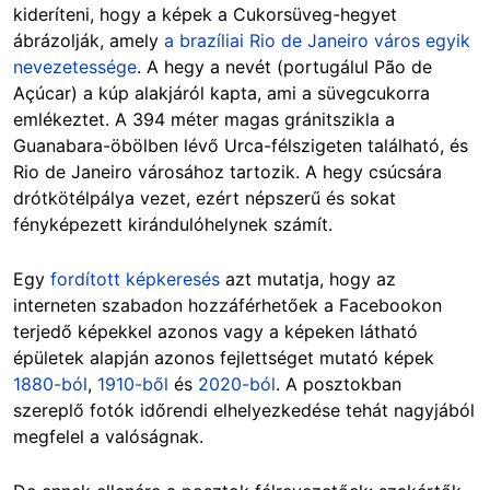
kideríteni, hogy a képek a Cukorsüveg-hegyet
ábrázolják, amely
a brazíliai Rio de Janeiro város egyik
nevezetessége
. A hegy a nevét (portugálul Pão de
Açúcar) a kúp alakjáról kapta, ami a süvegcukorra
emlékeztet. A 394 méter magas gránitszikla a
Guanabara-öbölben lévő Urca-félszigeten található, és
Rio de Janeiro városához tartozik. A hegy csúcsára
drótkötélpálya vezet, ezért népszerű és sokat
fényképezett kirándulóhelynek számít.
Egy
fordított képkeresés
azt mutatja, hogy az
interneten szabadon hozzáférhetőek a Facebookon
terjedő képekkel azonos vagy a képeken látható
épületek alapján azonos fejlettséget mutató képek
1880-ból
,
1910-ből
és
2020-ból
. A posztokban
szereplő fotók időrendi elhelyezkedése tehát nagyjából
megfelel a valóságnak.