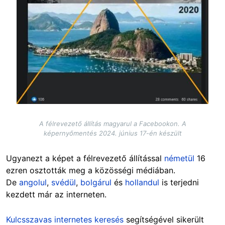
A félrevezető állítás magyarul a Facebookon. A
képernyőmentés 2024. június 17-én készült
Ugyanezt a képet a félrevezető állítással
németül
16
ezren osztották meg a közösségi médiában.
De
angolul
,
svédül
,
bolgárul
és
hollandul
is terjedni
kezdett már az interneten.
Kulcsszavas internetes keresés
segítségével sikerült