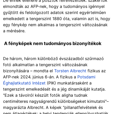
De ennek ellenére a posztok félrevezetőek: szakértők
elmondták az AFP-nek, hogy a tudományos igénnyel
gyűjtött és feldolgozott adatok szerint egyértelműen
emelkedett a tengerszint 1880 óta, valamin azt is, hogy
egy fénykép nem alkalmas a tengerszint változásának
a mérésére.
A fényképek nem tudományos bizonyítékok
De három, három különböző évszázadból szűrmazó
fotó alkalmatlan a tengerszint változásának
bizonyítására – mondta el
Torsten Albrecht
fizikus az
AFP-nek 2024. június 6-án. A fizikus a
Potsdami
Éghajlatkutató Intézet
(PIK) munkatársaként a
tengerszint emelkedését és a jég dinamikáját kutatja.
"Ezek a távolról készült fotók aligha tudnak
centiméteres nagyságrendű különbségeket kimutatni"–
magyarázta Albrecht. A képek "pillanatfelvételek és
nem átlagértékek; a helyi tendenciák ellensúlyozhatják