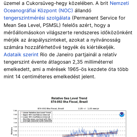
üzemel a Cukorsüveg-hegy közelében. A brit
Nemzeti
Oceanográfiai Központ (NOC)
állandó
tengerszintmérési szolgálata
(Permanent Service for
Mean Sea Level, PSMSL) felelős azért, hogy a
mérőállomásokon világszerte rendszeres időközönként
mérjék az árapályszinteket, azokat a nyilvánosság
számára hozzáférhetővé tegyék és kiértékeljék.
Adataik szerint
Rio de Janeiro partjainál a relatív
tengerszint évente átlagosan 2,35 milliméterrel
emelkedett, ami a mérések 1965-ös kezdete óta több
mint 14 centiméteres emelkedést jelent.
Image