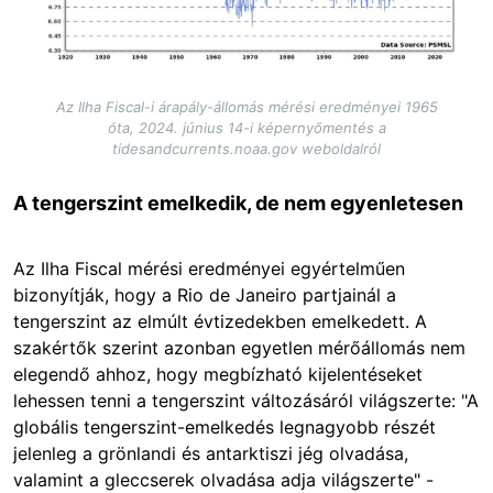
Az Ilha Fiscal-i árapály-állomás mérési eredményei 1965
óta, 2024. június 14-i képernyőmentés a
tidesandcurrents.noaa.gov weboldalról
A tengerszint emelkedik, de nem egyenletesen
Az Ilha Fiscal mérési eredményei egyértelműen
bizonyítják, hogy a Rio de Janeiro partjainál a
tengerszint az elmúlt évtizedekben emelkedett. A
szakértők szerint azonban egyetlen mérőállomás nem
elegendő ahhoz, hogy megbízható kijelentéseket
lehessen tenni a tengerszint változásáról világszerte: "A
globális tengerszint-emelkedés legnagyobb részét
jelenleg a grönlandi és antarktiszi jég olvadása,
valamint a gleccserek olvadása adja világszerte" -