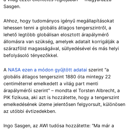
Sasgen.
Ahhoz, hogy tudományos igényű megállapításokat
lehessen tenni a globális átlagos tengerszintről, a
lehető legtöbb globálisan elosztott árapálymérő
állomásra van szükség, amelyek adatait korrigálják a
szárazföld magasságával, süllyedésével és más helyi
befolyásoló tényezőkkel.
A
NASA ezen a módon gyűjtött adatai
szerint "a
globális átlagos tengerszint 1880 óta mintegy 22
centiméterrel emelkedett a világ part menti
árapálymérői szerint" – mondta el Torsten Albrecht, a
PIK fizikusa, aki azt is hozzátette, hogy a tengerszint
emelkedésének üteme jelentősen felgyorsult, különösen
az utóbbi évtizedekben.
Ingo Sasgen, az AWI tudósa hozzátette: "Ma már a