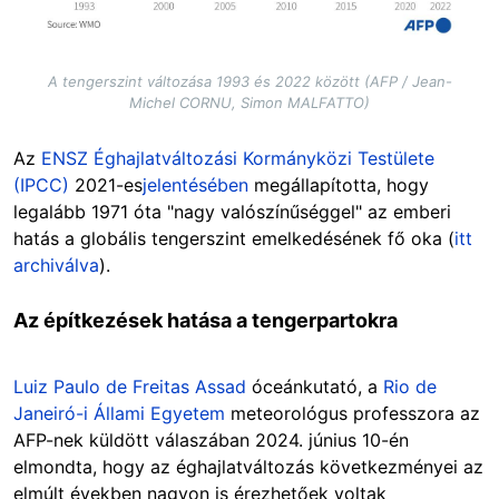
A tengerszint változása 1993 és 2022 között (AFP / Jean-
Michel CORNU, Simon MALFATTO)
Az
ENSZ Éghajlatváltozási Kormányközi Testülete
(IPCC)
2021-es
jelentésében
megállapította, hogy
legalább 1971 óta "nagy valószínűséggel" az emberi
hatás a globális tengerszint emelkedésének fő oka (
itt
archiválva
).
Az építkezések hatása a tengerpartokra
Luiz Paulo de Freitas Assad
óceánkutató, a
Rio de
Janeiró-i Állami Egyetem
meteorológus professzora az
AFP-nek küldött válaszában 2024. június 10-én
elmondta, hogy az éghajlatváltozás következményei az
elmúlt években nagyon is érezhetőek voltak