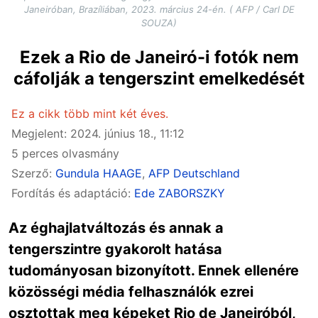
Janeiróban, Brazíliában, 2023. március 24-én. ( AFP / Carl DE
SOUZA)
Ezek a Rio de Janeiró-i fotók nem
cáfolják a tengerszint emelkedését
Ez a cikk több mint két éves.
Megjelent: 2024. június 18., 11:12
5 perces olvasmány
Szerző:
Gundula HAAGE
,
AFP Deutschland
Fordítás és adaptáció:
Ede ZABORSZKY
Az éghajlatváltozás és annak a
tengerszintre gyakorolt hatása
tudományosan bizonyított. Ennek ellenére
közösségi média felhasználók ezrei
osztottak meg képeket Rio de Janeiróból,