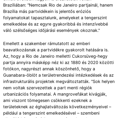
Brazíliában: "Nemcsak Rio de Janeiro partjainál, hanem
Brazília más partvidékein is jelentős eróziós
folyamatokat tapasztalunk, amelyeket a tengerszint
emelkedése és az egyre gyakoribbá és intenzívebbé
váló szélsőséges időjárási események okoznak."
Emellett a szakember rámutatott az emberi
beavatkozásnak a partvidékre gyakorolt hatására is.
Az, hogy a Rio de Janeiro melletti Cukorsüveg-hegy
partja annyira másképp néz ki az 1880 és 2020 közötti
fotókon, nagyrészt annak köszönhető, hogy a
Guanabara-öblöt a területrendezési intézkedések és az
infrastrukturális projektek megváltoztatták. "Sok helyen
nem voltak szervezettek a part menti régiók
urbanizációs folyamatai. A mangrovefákat kivágják,
ami viszont tömegesen csökkenti ezeknek a
területeknek az éghajlatváltozás következményeivel –
például a tengerszint emelkedésével – szembeni