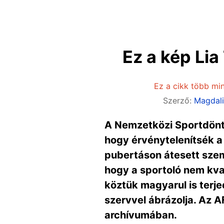
Ez a kép Li
Ez a cikk több min
Szerző:
Magdal
A Nemzetközi Sportdöntő
hogy érvénytelenítsék a
pubertáson átesett szem
hogy a sportoló nem kva
köztük magyarul is terje
szervvel ábrázolja. Az A
archívumában.