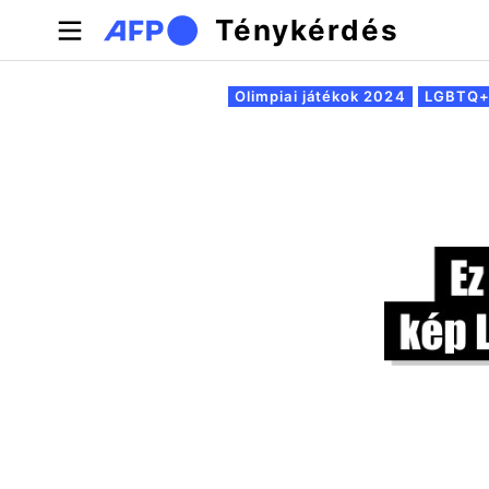
Ugrás a tartalomra
Ténykérdés
Elsődleges fülek
Olimpiai játékok 2024
LGBTQ