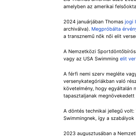
amelyben az amerikai felsőokta
2024 januárjában Thomas
jogi 
archiválva).
Megpróbálta érvény
a transznemű nők női elit vers
A Nemzetközi Sportdöntőbíró
vagy az USA Swimming
elit ve
A férfi nemi szerv megléte va
versenykategóriákban való részv
követelmény, hogy egyáltalán n
tapasztaljanak megnövekedett 
A döntés technikai jellegű vol
Swimmingnek, így a szabályok 
2023 augusztusában a Nemzet