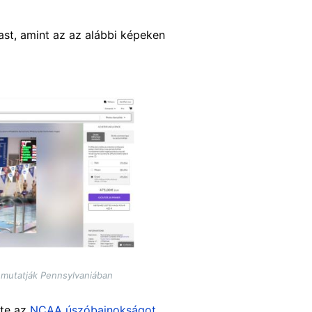
ast, amint az az alábbi képeken
 mutatják Pennsylvaniában
te az
NCAA úszóbajnokságot
,