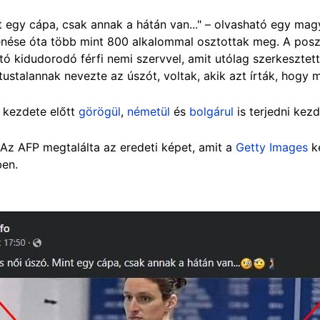
t egy cápa, csak annak a hátán van..." – olvasható egy ma
lenése óta több mint 800 alkalommal osztottak meg. A posz
ó kidudorodó férfi nemi szervvel, amit utólag szerkesztett
ustalannak nevezte az úszót, voltak, akik azt írták, hogy 
kezdete előtt
görögül
,
németül
és
bolgárul
is terjedni kez
Az AFP megtalálta az eredeti képet, amit a
Getty Images
k
-ben.