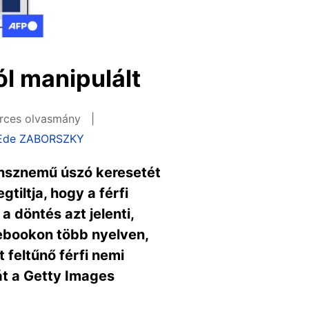
l manipulált
rces olvasmány
Ede ZABORSZKY
ansznemű úszó keresetét
iltja, hogy a férfi
 döntés azt jelenti,
cebookon több nyelven,
 feltűnő férfi nemi
át a Getty Images