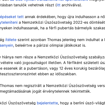
tásban tanulók vehetnek részt
(
itt
archiválva).
lépéseket tett
annak érdekében, hogy újra indulhasson a női
teleníteni
a Nemzetközi Úszószövetség 2022-es döntését
enyeken indulhassanak, ha a férfi pubertás bármelyik szaka
ság
ítélete
szerint azonban Thomas jelenleg nem indulhat 
rsenyein
, beleértve a párizsi olimpiai játékokat is.
gy hiánya nem része a Nemzetközi Úszószövetség szabályz
ételre való jogosultságot illetően. A férfiként született 
e essenek át a pubertáson, vagy 12 éves korukig bezárólag
tesztoszteronszintet ebben az időszakban.
t: Thomas nem regisztrált a Nemzetközi Úszószövetség vers
megtámadásának jogát érvénytelennek tekintették.
közi Úszószövetség
bejelentette
, hogy a berlini úszó-vilá