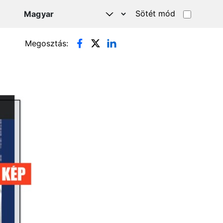
Sötét mód
Megosztás: