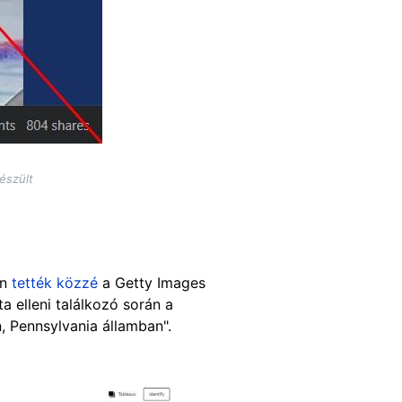
észült
án
tették közzé
a Getty Images
a elleni találkozó során a
, Pennsylvania államban".