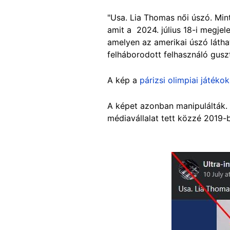
"Usa. Lia Thomas női úszó. Min
amit a 2024. július 18-i megje
amelyen az amerikai úszó láthat
felháborodott felhasználó guszt
A kép a
párizsi olimpiai játékok
A képet azonban manipulálták. 
médiavállalat tett közzé 2019
Image