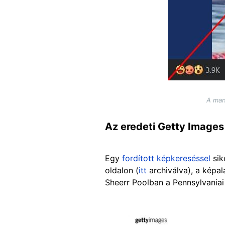
A man
Az eredeti Getty Images
Egy
fordított képkereséssel
sik
oldalon (
itt
archiválva), a képal
Sheerr Poolban a Pennsylvania
Image