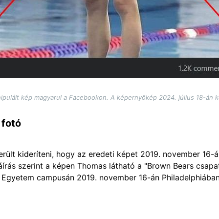
ipulált kép magyarul a Facebookon. A képernyőkép 2024. július 18-án k
 fotó
erült kideríteni, hogy az eredeti képet 2019. november 16-
áírás szerint a képen Thomas látható a "Brown Bears csapat
i Egyetem campusán 2019. november 16-án Philadelphiában