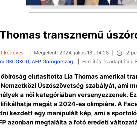
a Thomas transznemű úszóró
2 pe
t két éves.
Megjelent: 2024. július 18., 14:28
ini GKOGKOU
,
AFP Görögország
Fordítás és adaptáció:
bíróság elutasította Lia Thomas amerikai tr
 Nemzetközi Úszószövetség szabályát, ami megt
élyek a női kategóriában versenyezzenek. Ez a
lifikálhatja magát a 2024-es olimpiára. A Fa
dni kezdett egy manipulált kép, ami a sportolót
FP azonban megtalálta a fotó eredeti változat