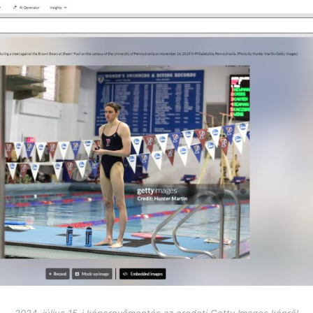
2024. július 15-i képernyőmentés az eredeti Getty Images képről