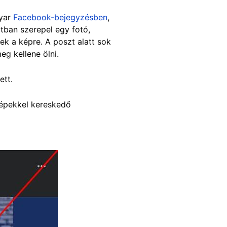
gyar
Facebook-bejegyzésben
,
tban szerepel egy fotó,
ek a képre. A poszt alatt sok
meg kellene ölni.
dett.
épekkel kereskedő