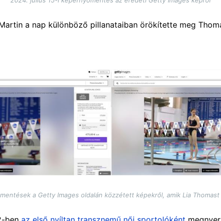
Martin a nap különböző pillanataiban örökítette meg Thom
yőmentések a Getty Images oldalán közzétett képekről, amik Lia Thomast
22-ben
az első nyíltan transznemű női sportolóként
megnyer