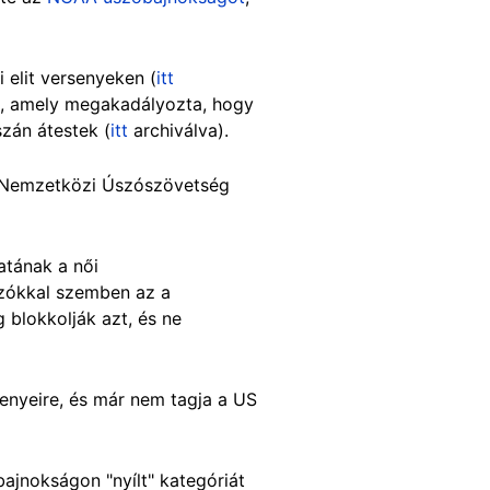
 elit versenyeken (
itt
, amely megakadályozta, hogy
szán átestek (
itt
archiválva).
a Nemzetközi Úszószövetség
atának a női
úszókkal szemben az a
 blokkolják azt, és ne
enyeire, és már nem tagja a US
gbajnokságon "nyílt" kategóriát