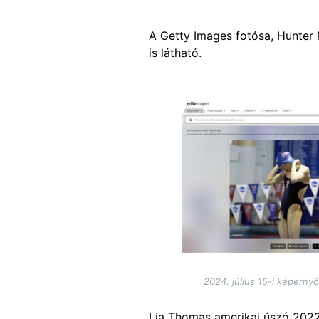
A Getty Images fotósa, Hunter 
is látható.
Image
2024. július 15-i képern
Lia Thomas amerikai úszó 20