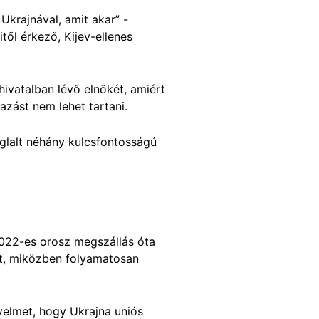
Ukrajnával, amit akar” -
ől érkező, Kijev-ellenes
hivatalban lévő elnökét, amiért
azást nem lehet tartani.
glalt néhány kulcsfontosságú
022-es orosz megszállás óta
t, miközben folyamatosan
gyelmet, hogy Ukrajna uniós