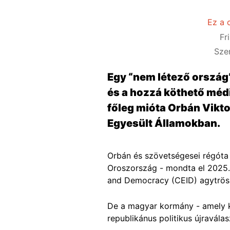
Ez a 
Fr
Sze
Egy “nem létező ország
és a hozzá köthető méd
főleg mióta Orbán Vikto
Egyesült Államokban.
Orbán és szövetségesei régóta 
Oroszország - mondta el 2025
and Democracy (CEID) agytrösz
De a magyar kormány - amely k
republikánus politikus újravál