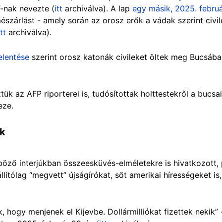
-nak nevezte (
itt
archiválva). A lap
egy másik, 2025. febru
észárlást - amely során az orosz erők a vádak szerint civi
itt
archiválva).
elentése
szerint orosz katonák civileket öltek meg Bucsáb
tük az AFP riporterei is, tudósítottak holttestekről a bucsa
eze.
ek
öző interjúkban összeesküvés-elméletekre is hivatkozott, 
llítólag “megvett” újságírókat, sőt amerikai hírességeket is
, hogy menjenek el Kijevbe. Dollármilliókat fizettek nekik