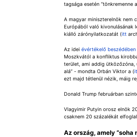
tagsága esetén “tönkremenne a
A magyar miniszterelnök nem c
Európából való kivonulásának 
kiálló zárónyilatkozatát (
itt
arch
Az idei
évértékelő beszédében
Moszkvától a konfliktus kirobb
terület, ami addig ütközőzóna
alá” - mondta Orbán Viktor a (
i
ezt majd tétlenül nézik, máig r
Donald Trump februárban szinté
Vlagyimir Putyin orosz elnök 2
csaknem 20 százalékát elfoglal
Az ország, amely “soha 