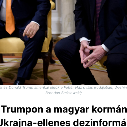
k és Donald Trump amerikai elnök a Fehér Ház ovális irodájában, Washi
Brendan Smialowski)
 Trumpon a magyar kormány 
Ukrajna-ellenes dezinformá