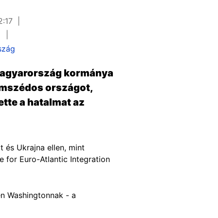
2:17
y
szág
 Magyarország kormánya
omszédos országot,
ette a hatalmat az
 és Ukrajna ellen, mint
 for Euro-Atlantic Integration
én Washingtonnak - a