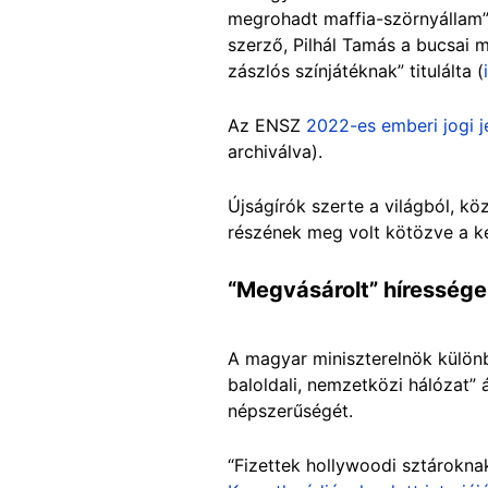
megrohadt maffia-szörnyállam”
szerző, Pilhál Tamás a bucsai m
zászlós színjátéknak” titulálta (
Az ENSZ
2022-es emberi jogi j
archiválva).
Újságírók szerte a világból, köz
részének meg volt kötözve a k
“Megvásárolt” híresség
A magyar miniszterelnök különb
baloldali, nemzetközi hálózat” á
népszerűségét.
“Fizettek hollywoodi sztároknak