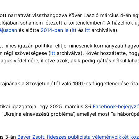
zott narratívát visszhangozva Kövér László március 4-én eg
alójában soha nem létezett a történelemben". A házelnök 
ájusban
és előtte
2014-ben is
(
itt
és
itt
archiválva).
te, nincs igazán politikai elitje, nincsenek kormányzati hag
án régi szövetségese (
itt
archiválva). Kövér hozzátette, ho
uk védelmére, illetve azok, akik pedig gátlás nélkül kihas
krajnának a Szovjetuniótól való 1991-es függetlenedése ót
itikai igazgatója egy 2025. március 3-i
Facebook-bejegyz
 “Ukrajna elnevezésű probléma”, amellyel most “a háborúpár
us 3-án
Bayer Zsolt, fideszes publicista véleménycikkét köz