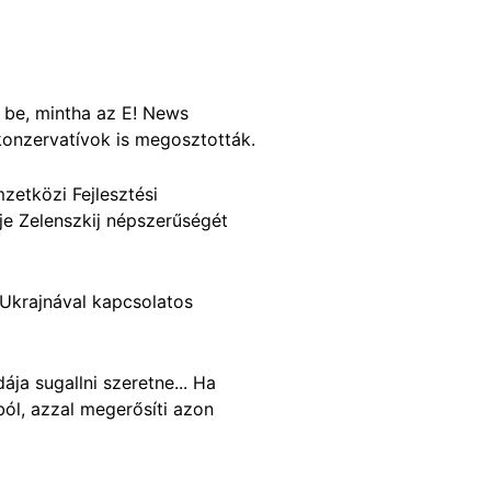
k be, mintha az E! News
konzervatívok is megosztották.
zetközi Fejlesztési
je Zelenszkij népszerűségét
 Ukrajnával kapcsolatos
ája sugallni szeretne... Ha
ból, azzal megerősíti azon