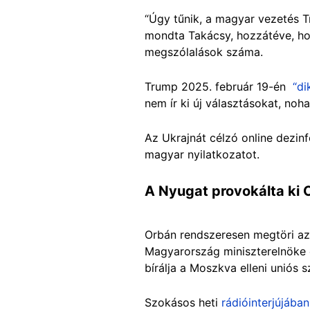
“Úgy tűnik, a magyar vezetés T
mondta Takácsy, hozzátéve, hog
megszólalások száma.
Trump 2025. február 19-én
“di
nem ír ki új választásokat, noh
Az Ukrajnát célzó online dezin
magyar nyilatkozatot.
A Nyugat provokálta ki
Orbán rendszeresen megtöri az
Magyarország miniszterelnöke
bírálja a Moszkva elleni uniós 
Szokásos heti
rádióinterjújában