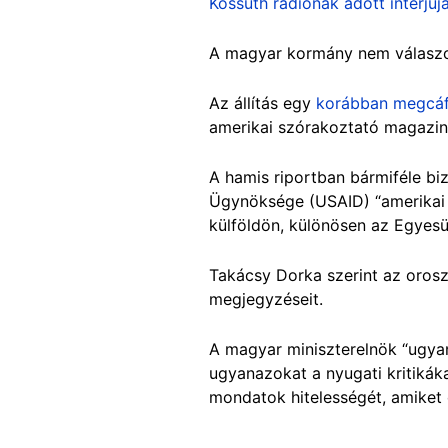
Kossuth rádiónak adott interjúj
A magyar kormány nem válaszolt
Az állítás egy
korábban megcáf
amerikai szórakoztató magazinb
A hamis riportban bármiféle biz
Ügynöksége (USAID) “amerikai h
külföldön, különösen az Egyesü
Takácsy Dorka szerint az orosz
megjegyzéseit.
A magyar miniszterelnök “ugyana
ugyanazokat a nyugati kritikáka
mondatok hitelességét, amiket