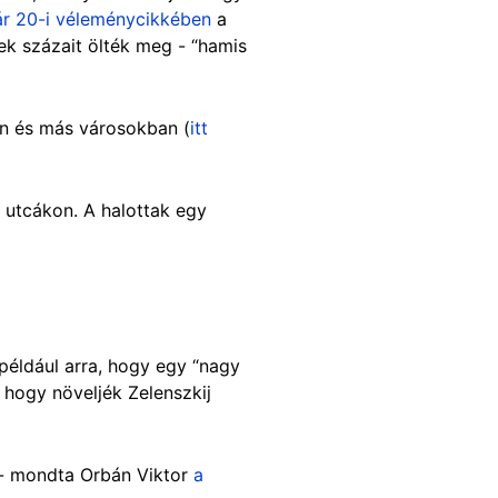
ár 20-i véleménycikkében
a
lek százait ölték meg - “hamis
an és más városokban (
itt
i utcákon. A halottak egy
például arra, hogy egy “nagy
, hogy növeljék Zelenszkij
” - mondta Orbán Viktor
a