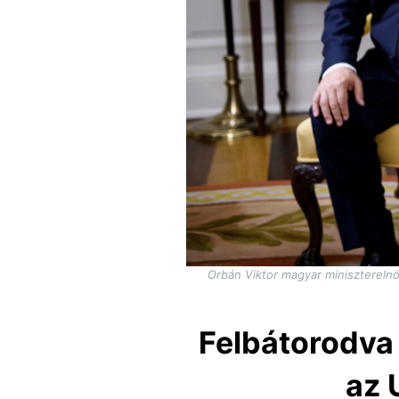
Orbán Viktor magyar miniszterelnö
Felbátorodva
az 