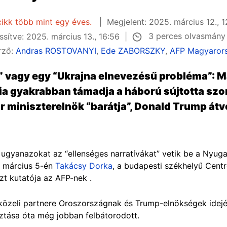
cikk több mint egy éves.
Megjelent: 2025. március 12., 1
3 perces olvasmán
issítve: 2025. március 13., 16:56
rző:
Andras ROSTOVANYI
,
Ede ZABORSZKY
,
AFP Magyaror
” vagy egy “Ukrajna elnevezésű probléma”:
ia gyakrabban támadja a háború sújtotta sz
r miniszterelnök “barátja”, Donald Trump átv
ugyanazokat az “ellenséges narratívákat” vetik be a Nyugat
. március 5-én
Takácsy Dorka
, a budapesti székhelyű Centre
t kutatója az AFP-nek .
özeli partnere Oroszországnak és Trump-elnökségek idej
asztása óta még jobban felbátorodott.