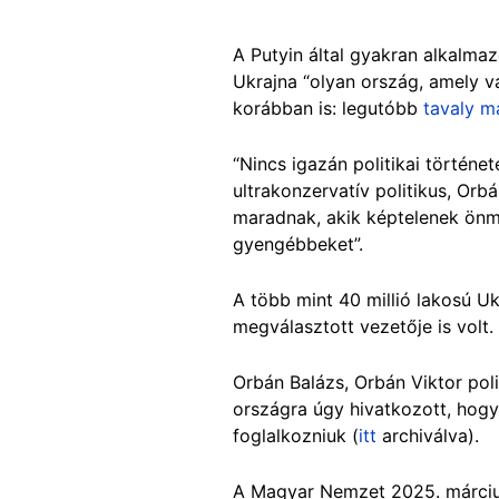
A Putyin által gyakran alkalma
Ukrajna “olyan ország, amely v
korábban is: legutóbb
tavaly m
“Nincs igazán politikai történe
ultrakonzervatív politikus, Orb
maradnak, akik képtelenek önmag
gyengébbeket”.
A több mint 40 millió lakosú U
megválasztott vezetője is volt.
Orbán Balázs, Orbán Viktor pol
országra úgy hivatkozott, hogy
foglalkozniuk (
itt
archiválva).
A Magyar Nemzet 2025. márci