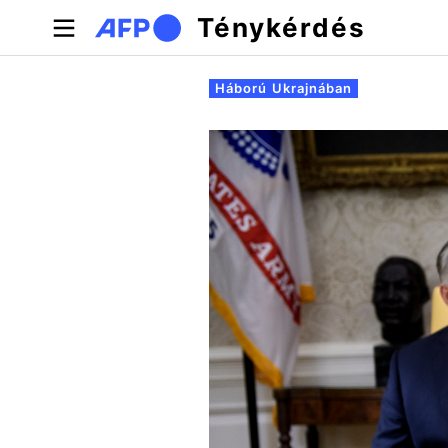
Ugrás a tartalomra
Ténykérdés
Elsődleges fülek
Háború Ukrajnában