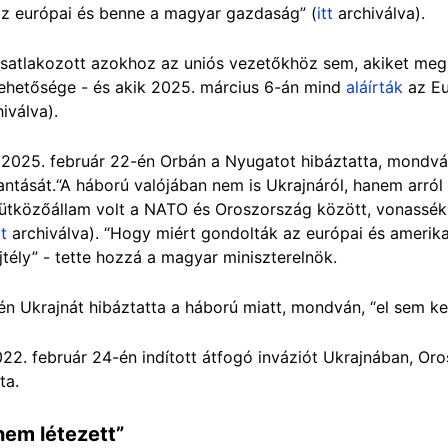
z európai és benne a magyar gazdaság” (
itt
archiválva).
satlakozott azokhoz az uniós vezetőkhöz sem, akiket meg
lehetősége - és akik 2025. március 6-án mind
aláírták
az Eu
iválva).
2025. február 22-én Orbán a Nyugatot hibáztatta, mondvá
antását.“A háború valójában nem is Ukrajnáról, hanem arról
, ütközőállam volt a NATO és Oroszország között, vonassé
tt
archiválva). “Hogy miért gondolták az európai és amerika
ejtély” - tette hozzá a magyar miniszterelnök.
n Ukrajnát hibáztatta a háború miatt, mondván, “el sem kel
022. február 24-én indított átfogó inváziót Ukrajnában, Or
ta.
nem létezett”