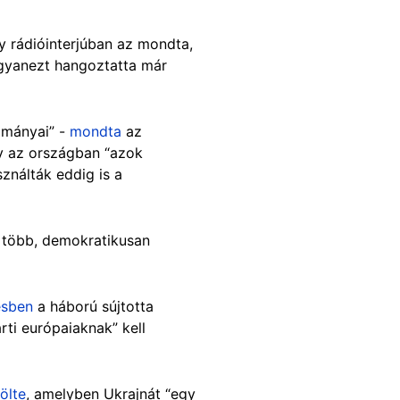
y rádióinterjúban az mondta,
ugyanezt hangoztatta már
yományai” -
mondta
az
gy az országban “azok
ználták eddig is a
a több, demokratikusan
ésben
a háború sújtotta
ti európaiaknak” kell
ölte
, amelyben Ukrajnát “egy