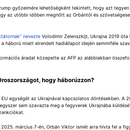
rump győzelmére lehetőségként tekintett, hogy azt tegyen 
y az utóbbi időben megnőtt az Orbántól és szövetségeseit
ktátornak” nevezte
Volodimir Zelenszkijt, Ukrajna 2019 óta 
a a háború miatt elrendelt hadiállapot idején semmiféle szav
formációs áradat közepette az AFP az alábbiakban összefo
 Oroszországot, hogy háborúzzon?
 EU egységét az Ukrajnával kapcsolatos döntésekben. A 2
 egyszer sem szavazta meg a fegyverek Ukrajnába küldésé
szankciókat.
2025. március 7-én, Orbán Viktor ismét arra hívta fel a fi