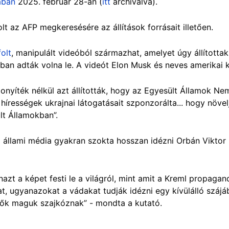
ában
2025. február 28-án (
itt
archiválva).
 az AFP megkeresésére az állítások forrásait illetően.
olt
, manipulált videóból származhat, amelyet úgy állította
an adták volna le. A videót Elon Musk és neves amerikai 
onyíték nélkül azt állították, hogy az Egyesült Államok Nem
írességek ukrajnai látogatásait szponzorálta... hogy növel
lt Államokban”.
 állami média gyakran szokta hosszan idézni Orbán Viktor
zt a képet festi le a világról, mint amit a Kreml propagand
t, ugyanazokat a vádakat tudják idézni egy kívülálló szájá
 ők maguk szajkóznak” - mondta a kutató.