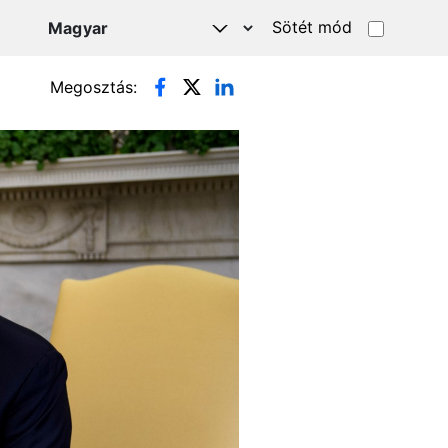
Sötét mód
Megosztás: