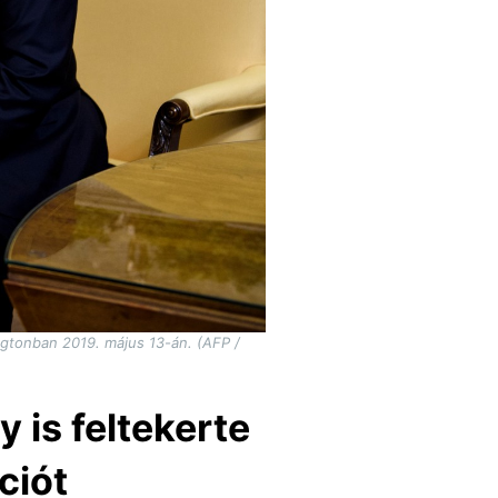
ngtonban 2019. május 13-án. (AFP /
is feltekerte
ciót