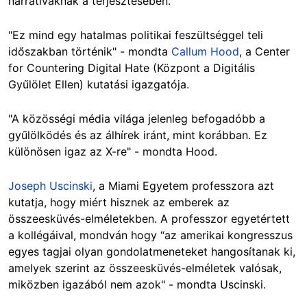
narratíváknak a terjesztésében.
"Ez mind egy hatalmas politikai feszültséggel teli
időszakban történik" - mondta
Callum Hood
, a Center
for Countering Digital Hate (Központ a Digitális
Gyűlölet Ellen) kutatási igazgatója.
"A közösségi média világa jelenleg befogadóbb a
gyűlölködés és az álhírek iránt, mint korábban. Ez
különösen igaz az X-re" - mondta Hood.
Joseph Uscinski
, a Miami Egyetem professzora azt
kutatja, hogy miért hisznek az emberek az
összeesküvés-elméletekben. A professzor egyetértett
a kollégáival, mondván hogy “az amerikai kongresszus
egyes tagjai olyan gondolatmeneteket hangosítanak ki,
amelyek szerint az összeesküvés-elméletek valósak,
miközben igazából nem azok" - mondta Uscinski.