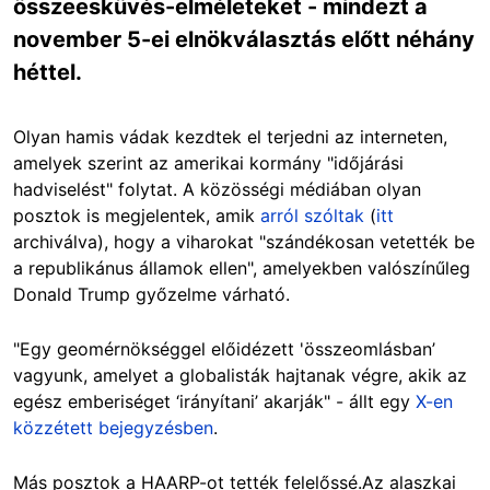
összeesküvés-elméleteket - mindezt a
november 5-ei elnökválasztás előtt néhány
héttel.
Olyan hamis vádak kezdtek el terjedni az interneten,
amelyek szerint az amerikai kormány "időjárási
hadviselést" folytat. A közösségi médiában olyan
posztok is megjelentek, amik
arról szóltak
(
itt
archiválva), hogy a viharokat "szándékosan vetették be
a republikánus államok ellen", amelyekben valószínűleg
Donald Trump győzelme várható.
"Egy geomérnökséggel előidézett 'összeomlásban’
vagyunk, amelyet a globalisták hajtanak végre, akik az
egész emberiséget ‘irányítani’ akarják" - állt egy
X-en
közzétett bejegyzésben
.
Más posztok a HAARP-ot tették felelőssé.Az alaszkai