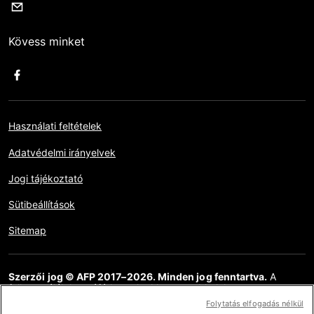
Kövess minket
Használati feltételek
Adatvédelmi irányelvek
Jogi tájékoztató
Sütibeállítások
Sitemap
Szerzői jog © AFP 2017–2026. Minden jog fenntartva.
A
felhasználók hozzáférhetnek ehhez a webhelyhez,
megtekinthetik azt, és használhatják az elérhető megosztási
Folytatás elfogadás nélkül
funkciókat is, de kizárólag csak személyes, magán és nem