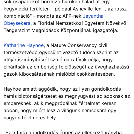
sok csapadékot hordozó hurrikán halad át egy
hegyvidéki területen - például Asheville-len -, az rossz
kombináció" - mondta az AFP-nek
Jayantha
Obeysekera
, a Floridai Nemzetközi Egyetem Növekvő
Tengerszint Megoldások Központjának igazgatója.
Katharine Hayhoe
, a Nature Conservancy civil
természetvédő egyesület vezető tudósa szerint az
időjárás-irányításról szóló narratívák célja, hogy
elhárítsák az emberiség felelősségét az üvegházhatású
gázok kibocsátásának mielőbbi csökkentésében.
Hayhoe amiatt aggódik, hogy az ilyen gondolkodás
hamis biztonságérzetet és megnyugvást ad azoknak az
embereknek, akik megpróbálnak "értelmet keresni
abban, hogy miért lesz a világunk nemsokára egy
nagyon félelmetes hely."
"Ez a fajta gondolkodás éppen az ellenkező irányba