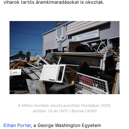
viharok tartós áramkimaradásokat is okoztak.
Image
A Milton hurrikán okozta pusztítás Floridában 2024.
október 13-án (AFP / Bonnie CASH)
Ethan Porter
, a George Washington Egyetem