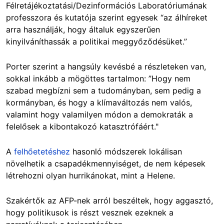
Félretájékoztatási/Dezinformációs Laboratóriumának
professzora és kutatója szerint egyesek “az álhíreket
arra használják, hogy általuk egyszerűen
kinyilváníthassák a politikai meggyőződésüket.”
Porter szerint a hangsúly kevésbé a részleteken van,
sokkal inkább a mögöttes tartalmon: ”Hogy nem
szabad megbízni sem a tudományban, sem pedig a
kormányban, és hogy a klímaváltozás nem valós,
valamint hogy valamilyen módon a demokraták a
felelősek a kibontakozó katasztrófáért."
A
felhőetetéshez
hasonló módszerek lokálisan
növelhetik a csapadékmennyiséget, de nem képesek
létrehozni olyan hurrikánokat, mint a Helene.
Szakértők az AFP-nek arról beszéltek, hogy aggasztó,
hogy politikusok is részt vesznek ezeknek a