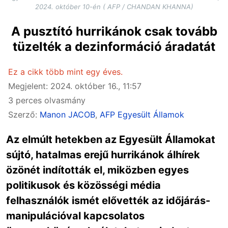
2024. október 10-én ( AFP / CHANDAN KHANNA)
A pusztító hurrikánok csak tovább
tüzelték a dezinformáció áradatát
Ez a cikk több mint egy éves.
Megjelent: 2024. október 16., 11:57
3 perces olvasmány
Szerző:
Manon JACOB
,
AFP Egyesült Államok
Az elmúlt hetekben az Egyesült Államokat
sújtó, hatalmas erejű hurrikánok álhírek
özönét indították el, miközben egyes
politikusok és közösségi média
felhasználók ismét elővették az időjárás-
manipulációval kapcsolatos