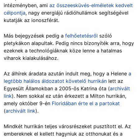
intézményben, ami
az összeesküvés-elméletek kedvelt
célpontja
, nagy energiájú rádióhullámok segítségével
kutatják az ionoszférát.
Más bejegyzések pedig a
felhőetetésről
szóló
pletykákon alapultak. Pedig nincs bizonyíték arra, hogy
ezeknek a technológiáknak köze lenne a hatalmas
viharok kialakulásához.
Az álhírek áradata azután indult meg, hogy a Helene
a
legtöbb halálos áldozatot követelő hurrikán
lett az
Egyesült Államokban a 2005-ös Katrina óta (
archivált
link
). Nem sokkal ez után érkezett a Milton hurrikán,
amely október 9-én
Floridában érte el a partokat
(
archivált link
).
Mindkét hurrikán teljes városrészeket pusztított el. Az
embereknek el kellett hagyniuk az otthonukat és a