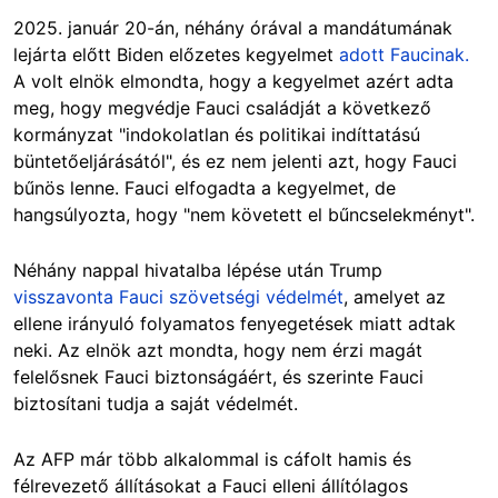
2025. január 20-án, néhány órával a mandátumának
lejárta előtt Biden előzetes kegyelmet
adott Faucinak.
A volt elnök elmondta, hogy a kegyelmet azért adta
meg, hogy megvédje Fauci családját a következő
kormányzat "indokolatlan és politikai indíttatású
büntetőeljárásától", és ez nem jelenti azt, hogy Fauci
bűnös lenne. Fauci elfogadta a kegyelmet, de
hangsúlyozta, hogy "nem követett el bűncselekményt".
Néhány nappal hivatalba lépése után Trump
visszavonta Fauci szövetségi védelmét
, amelyet az
ellene irányuló folyamatos fenyegetések miatt adtak
neki. Az elnök azt mondta, hogy nem érzi magát
felelősnek Fauci biztonságáért, és szerinte Fauci
biztosítani tudja a saját védelmét.
Az AFP már több alkalommal is cáfolt hamis és
félrevezető állításokat a Fauci elleni állítólagos