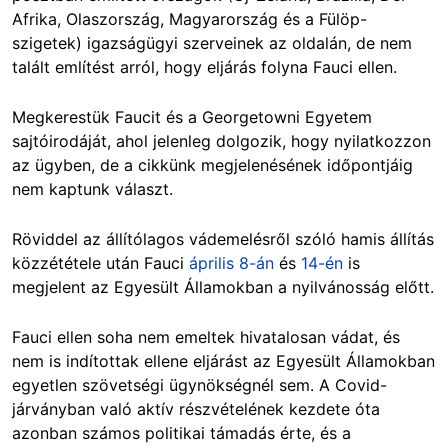
Afrika, Olaszország, Magyarország és a Fülöp-
szigetek) igazságügyi szerveinek az oldalán, de nem
talált említést arról, hogy eljárás folyna Fauci ellen.
Megkerestük Faucit és a
Georgetowni Egyetem
sajtóirodáját,
ahol jelenleg dolgozik, hogy nyilatkozzon
az ügyben, de a cikkünk megjelenésének időpontjáig
nem kaptunk választ.
Röviddel az állítólagos vádemelésről szóló hamis állítás
közzététele után Fauci
április 8-án
és
14-én
is
megjelent az Egyesült Államokban a nyilvánosság előtt.
Fauci ellen soha nem emeltek hivatalosan vádat, és
nem is indítottak ellene eljárást az Egyesült Államokban
egyetlen szövetségi ügynökségnél sem. A Covid-
járványban való aktív részvételének kezdete óta
azonban számos politikai támadás érte, és a