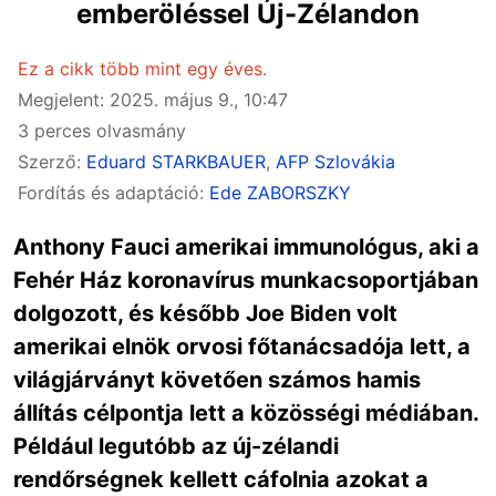
emberöléssel Új-Zélandon
Ez a cikk több mint egy éves.
Megjelent: 2025. május 9., 10:47
3 perces olvasmány
Szerző:
Eduard STARKBAUER
,
AFP Szlovákia
Fordítás és adaptáció:
Ede ZABORSZKY
Anthony Fauci amerikai immunológus, aki a
Fehér Ház koronavírus munkacsoportjában
dolgozott, és később Joe Biden volt
amerikai elnök orvosi főtanácsadója lett, a
világjárványt követően számos hamis
állítás célpontja lett a közösségi médiában.
Például legutóbb az új-zélandi
rendőrségnek kellett cáfolnia azokat a