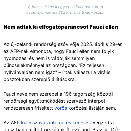
A hamis állítás magyarul a Facebookon. A
képernyőmentés 2025. május 8-án készült
Nem adtak ki elfogatóparancsot Fauci ellen
Az új-zélandi rendőrség szóvivője 2025. április 29-én
az AFP-nek elmondta, hogy Fauci ellen nem folyik
nyomozás, és nem is vádolják semmilyen
bűncselekménnyel az országban. "Ez teljesen
nyilvánvalóan nem igaz" – írták válaszul a virális
posztokban szereplő állításokra.
Fauci neve nem szerepel a 196 tagország közötti
rendőrségi együttműködést szervező Interpol
rendszeresen frissített
vörös
körözési listáján sem.
Az AFP
kulcsszavas internetes keresést
végzett a
posztban említett országok (Új-Zéland, Brazília, Dél-