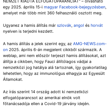
NEMZET KIADTA ELFOGATÓPARANCIÁT" – olvasható
egy 2025. április 15-i
magyar Facebook-bejegyzésben
,
amelyet már több mint 360 felhasználó osztott meg.
Ugyanez a hamis állítás már
szlovák
,
angol
és
horvát
nyelven is terjedni kezdett.
A hamis állítás a jelek szerint egy, az
AMG-NEWS.com-
on
2025. április 6-án megjelent cikkből származik. A
weblap, ami nem először terjeszt hamis állításokat, azt
állítja a cikkben, hogy Fauci állítólagos vádjai a
nemzetközi jog hatálya alá tartoznak, így gyakorlatilag
lehetetlen, hogy az immunológus elhagyja az Egyesült
Államokat.
Az írás szerint 14 ország adott ki nemzetközi
elfogatóparancsot az amerikai elnök volt
főtanácsadója ellen a Covid-19 járvány idején.