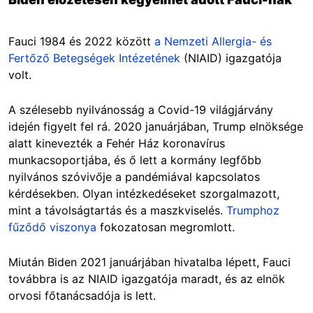
Fauci 1984 és 2022 között
a Nemzeti Allergia- és
Fertőző Betegségek Intézetének
(NIAID) igazgatója
volt.
A szélesebb nyilvánosság a Covid-19 világjárvány
idején figyelt fel rá. 2020 januárjában, Trump elnöksége
alatt kinevezték a Fehér Ház koronavírus
munkacsoportjába, és ő lett a kormány legfőbb
nyilvános szóvivője a pandémiával kapcsolatos
kérdésekben. Olyan intézkedéseket szorgalmazott,
mint a távolságtartás és a maszkviselés.
Trumphoz
fűződő viszonya
fokozatosan megromlott.
Miután Biden 2021 januárjában hivatalba lépett, Fauci
továbbra is az NIAID igazgatója maradt, és az elnök
orvosi főtanácsadója is lett.