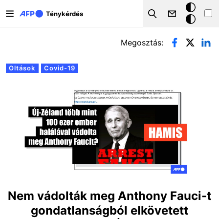
Ugrás a tartalomra
Sötét
Ténykérdés
Search
mód
Elsődleges fülek
Megosztás:
Oltások
Covid-19
Nem vádolták meg Anthony Fauci-t
gondatlanságból elkövetett