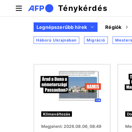
Ugrás a tartalomra
Ténykérdés
Legnépszerűbb hírek
Régiók
Háború Ukrajnában
Migráció
Mesters
Kép
Kép
Klímaváltozás
Do
Megjelent: 2026.08.06, 08:49
Meg