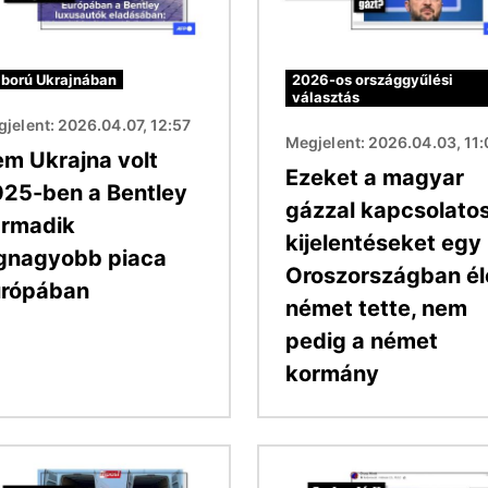
ború Ukrajnában
2026-os országgyűlési
választás
jelent: 2026.04.07, 12:57
Megjelent: 2026.04.03, 11
m Ukrajna volt
Ezeket a magyar
25-ben a Bentley
gázzal kapcsolato
rmadik
kijelentéseket egy
gnagyobb piaca
Oroszországban él
urópában
német tette, nem
pedig a német
kormány
Kép