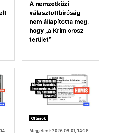
A nemzetközi
elt
választottbíróság
nem állapította meg,
hogy „a Krím orosz
terület”
Kép
Oltások
:04
Megjelent: 2026.06.01, 14:26