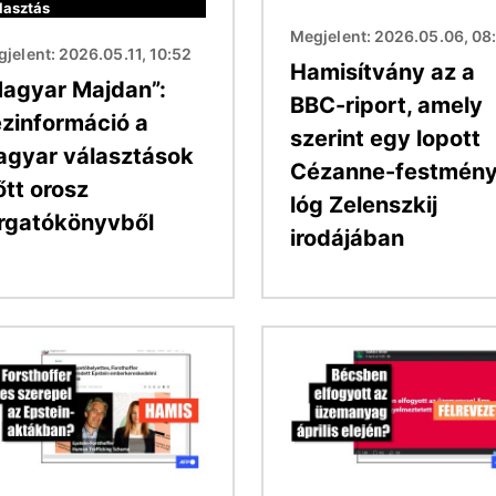
lasztás
Megjelent: 2026.05.06, 08
jelent: 2026.05.11, 10:52
Hamisítvány az a
agyar Majdan”:
BBC-riport, amely
zinformáció a
szerint egy lopott
gyar választások
Cézanne-festmén
őtt orosz
lóg Zelenszkij
rgatókönyvből
irodájában
Kép