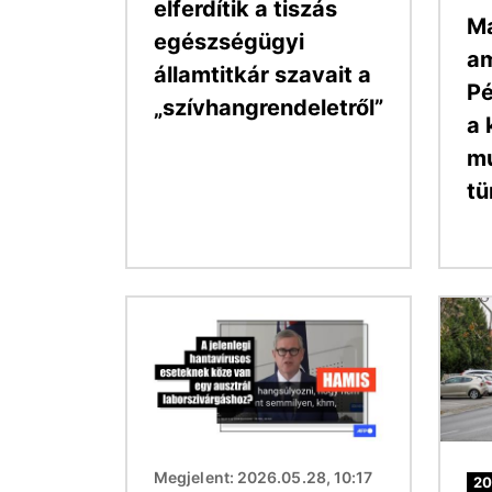
elferdítik a tiszás
Ma
egészségügyi
a
államtitkár szavait a
Pé
„szívhangrendeletről”
a 
mu
tü
Kép
Kép
Megjelent: 2026.05.28, 10:17
20