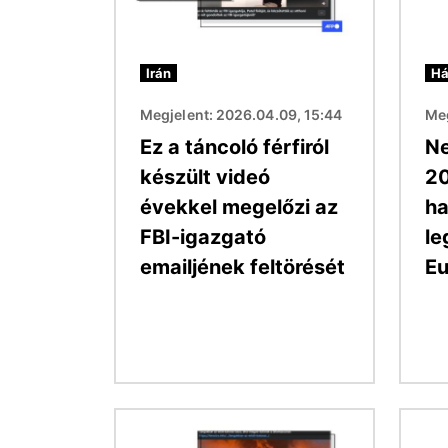
Irán
Há
Megjelent: 2026.04.09, 15:44
Meg
Ez a táncoló férfiról
Ne
készült videó
20
évekkel megelőzi az
ha
FBI-igazgató
le
emailjének feltörését
E
Kép
Kép