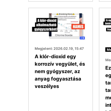
Kép
Kép
Megjelent: 2026.02.19, 15:47
Me
A klór-dioxid egy
Meg
korrozív vegyület, és
Ez
nem gyógyszer, az
eg
anyag fogyasztása
ta
veszélyes
ta
m
in