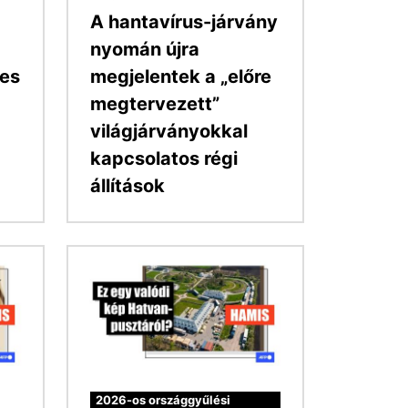
A hantavírus-járvány
nyomán újra
ges
megjelentek a „előre
megtervezett”
világjárványokkal
kapcsolatos régi
állítások
Kép
2026-os országgyűlési