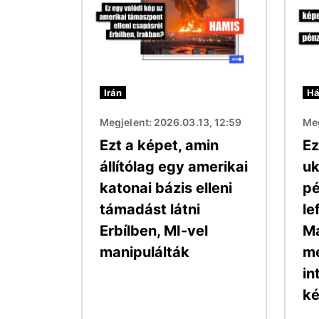
Irán
Há
Megjelent: 2026.03.13, 12:59
Meg
Ezt a képet, amin
Ez
állítólag egy amerikai
uk
katonai bázis elleni
pé
támadást látni
le
Erbílben, MI-vel
M
manipulálták
m
in
ké