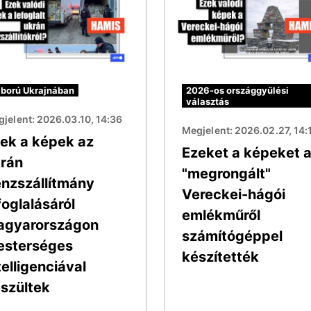
ború Ukrajnában
2026-os országgyűlési
választás
jelent: 2026.03.10, 14:36
Megjelent: 2026.02.27, 14:
ek a képek az
Ezeket a képeket 
rán
"megrongált"
nzszállítmány
Vereckei-hágói
foglalásáról
emlékműről
agyarországon
számítógéppel
esterséges
készítették
telligenciával
szültek