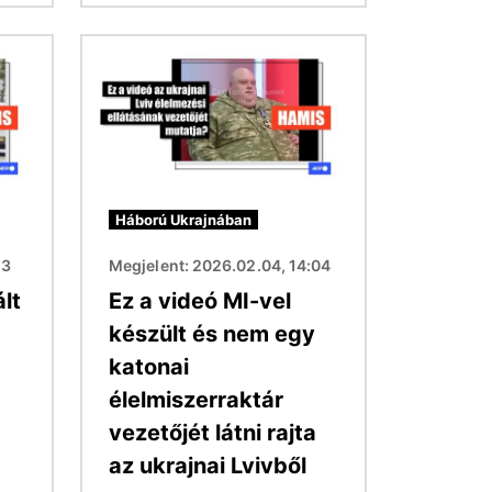
Kép
Háború Ukrajnában
23
Megjelent: 2026.02.04, 14:04
lt
Ez a videó MI-vel
készült és nem egy
katonai
élelmiszerraktár
vezetőjét látni rajta
az ukrajnai Lvivből