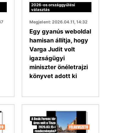
2026-os országgyűlési
választás
37
Megjelent: 2026.04.11, 14:32
Egy gyanús weboldal
hamisan állítja, hogy
Varga Judit volt
igazságügyi
miniszter önéletrajzi
könyvet adott ki
Kép