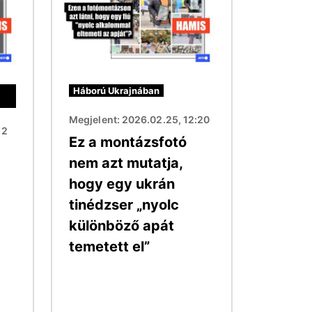
Háború Ukrajnában
Megjelent: 2026.02.25, 12:20
12
Ez a montázsfotó
a
nem azt mutatja,
hogy egy ukrán
tinédzser „nyolc
különböző apát
temetett el”