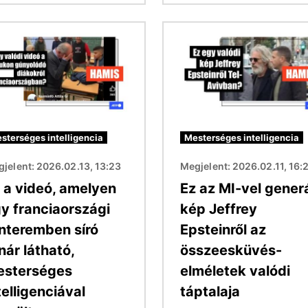
Kép
sterséges intelligencia
Mesterséges intelligencia
jelent: 2026.02.13, 13:23
Megjelent: 2026.02.11, 16:
 a videó, amelyen
Ez az MI-vel generá
y franciaországi
kép Jeffrey
nteremben síró
Epsteinről az
nár látható,
összeesküvés-
esterséges
elméletek valódi
telligenciával
táptalaja