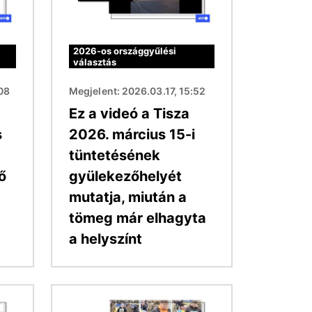
2026-os országgyűlési
választás
:08
Megjelent: 2026.03.17, 15:52
Ez a videó a Tisza
s
2026. március 15-i
tüntetésének
ő
gyülekezőhelyét
mutatja, miután a
tömeg már elhagyta
a helyszínt
Kép