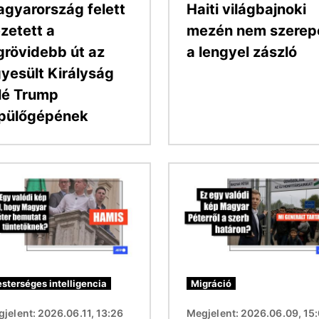
gyarország felett
Haiti világbajnoki
zetett a
mezén nem szerep
grövidebb út az
a lengyel zászló
yesült Királyság
lé Trump
pülőgépének
Kép
sterséges intelligencia
Migráció
jelent: 2026.06.11, 13:26
Megjelent: 2026.06.09, 15