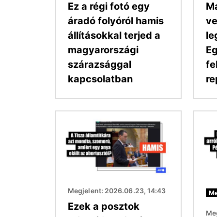
Ez a régi fotó egy
Ma
áradó folyóról hamis
ve
állításokkal terjed a
le
magyarországi
Eg
szárazsággal
fe
kapcsolatban
re
Kép
Kép
Megjelent: 2026.06.23, 14:43
Me
Ezek a posztok
Meg