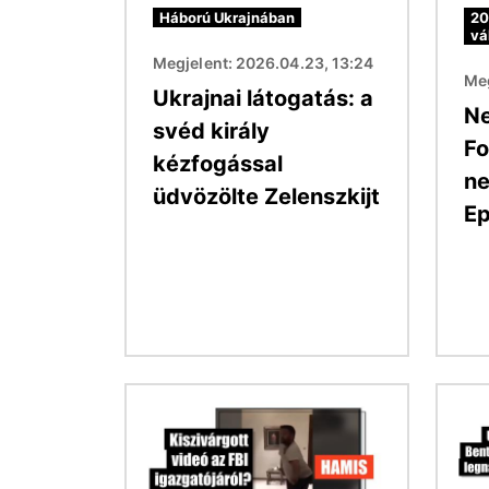
Háború Ukrajnában
20
vá
Megjelent: 2026.04.23, 13:24
Meg
Ukrajnai látogatás: a
Ne
svéd király
Fo
kézfogással
ne
üdvözölte Zelenszkijt
Ep
Kép
Kép