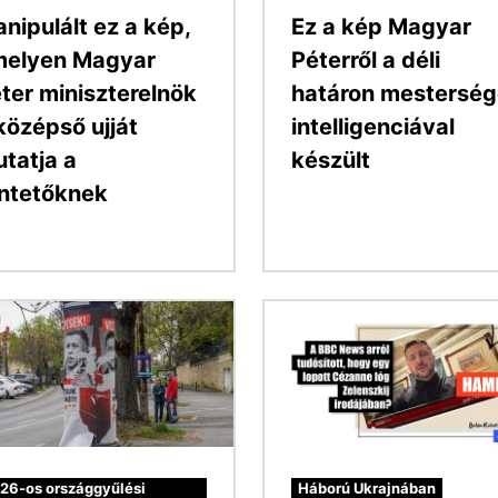
nipulált ez a kép,
Ez a kép Magyar
melyen Magyar
Péterről a déli
ter miniszterelnök
határon mestersé
középső ujját
intelligenciával
tatja a
készült
ntetőknek
Kép
26-os országgyűlési
Háború Ukrajnában