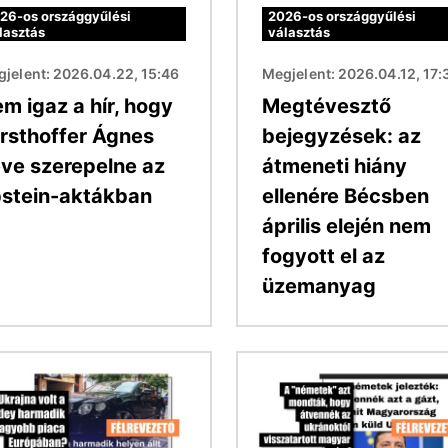
26-os országgyűlési
2026-os országgyűlési
lasztás
választás
jelent: 2026.04.22, 15:46
Megjelent: 2026.04.12, 17:
m igaz a hír, hogy
Megtévesztő
rsthoffer Ágnes
bejegyzések: az
ve szerepelne az
átmeneti hiány
stein-aktákban
ellenére Bécsben
április elején nem
fogyott el az
üzemanyag
Kép