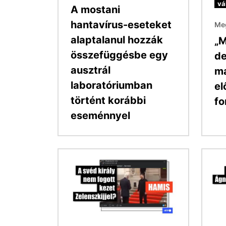
vá
A mostani
hantavírus-eseteket
Meg
alaptalanul hozzák
„M
összefüggésbe egy
de
ausztrál
ma
laboratóriumban
el
történt korábbi
fo
eseménnyel
Kép
Kép